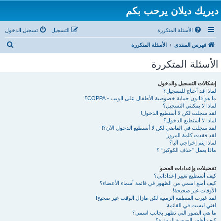
ديريك ديلان يرحب بكم
الأسئلة المتكررة
التسجيل
تسجيل الدخول
ب
فهرس المنتدى
الأسئلة المتكررة
ح
الأسئلة المتكررة
ث
إشكالات التسجيل والدخول
لماذا قد أحتاج للتسجيل؟
ما هو قانون حماية خصوصية الأطفال على الويب - COPPA؟
لماذا لا يمكنني التسجيل؟
لقد سجلت لكن لا أستطيع الدخول!
لماذا لا أستطيع الدخول؟
لقد سجلت في الماضي لكن لا أستطيع الدخول الآن؟!
لقد فقدت كلمة المرور!
لماذا يتم إخراجي آليا؟
ماذا يعمل ”حذف الكوكيز“ ؟
تفضيلات وإعدادات العضو
كيف أستطيع تغيير إعداداتي؟
كيف أمنع اسمي من الظهور في قائمة أسماء الأعضاء؟
الأوقات غير صحيحة!
لقد غيرت المنطقة الزمنية لكن مازال الوقت غير صحيح!
لغتي ليست في القائمة!
ما هي الصور التي تظهر بجانب اسمي؟
كيف أظهر الصورة الرمزية؟