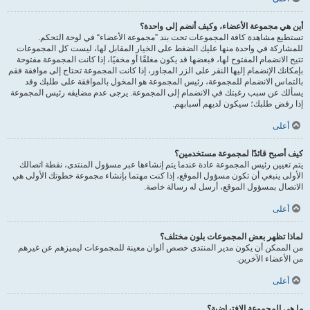
أين هي مجموعة الأعضاء، وكيف أنضم إلى واحدة؟
تستطيع مشاهدة كافة المجموعات تحت بند ”مجموعة الأعضاء“ في لوحة التحكم.
للمشاركة في واحدة منها عليك الضغط على الخيار المقابل لها، ليست كل المجموعات
تتيح الانضمام المفتوح لها، فبعضها قد يكون مغلقًا أو مخفيًا، إذا كانت المجموعة مفتوحة
بإمكانك الإنضمام إليها النقر على الزر المجاور، إذا كانت المجموعة تحتاج إلى موافقة فقم
بالتماس الانضمام للمجموعة، رئيس المجموعة هو المخول بالموافقة على طلبك وقد
يسألك عن سبب رغبتك في الانضمام إلى المجموعة. يرجى عدم مضايقه رئيس المجموعة
إذا رفض طلبك؛ سيكون لديهم أسبابهم.
أعلى
كيف أصبح قائدًا لمجموعة مستخدمين؟
يتم تعيين رئيس المجموعة عادة عندما يتم إنشاءها عبر مسؤول المنتدى، نقطة اتصالك
الأولى ينبغي أن تكون مسؤول الموقع، إذا كنت مهتما بإنشاء مجموعة خطوتك الأولى هي
الاتصال بمسؤول الموقع، أرسل له رسالة خاصة.
أعلى
لماذا تظهر بعض المجموعات بلون مختلف؟
من الممكن أن يكون مدير المنتدى خصص ألوان معينة للمجموعات ليميزهم عن غيرهم
من الأعضاء الآخرين.
أعلى
ما هي المجموعة الافتراضية؟