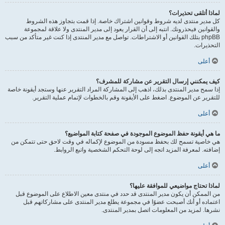
لماذا أتلقى تحذيرات؟
كل مدير منتدى لديه شروط وقوانين اشتراك خاصة. إذا قمت بتجاوز هذه الشروط
والقوانين فيحذرونك. انتبه إلى أن القرار يعود إلى مدير المنتدى ولا علاقة لمجموعة
phpBB بتلك القوانين أو الاشتراطات. تواصل مع مدير المنتدى إذا كنت غير متأكد من سبب
التحذيرات.
أعلى
كيف يمكنني إرسال التقرير عن مشاركة للمشرف؟
إذا سمح مدير المنتدى بذلك، اذهب إلى المشاركة المراد التقرير عنها وستجد أيقونة خاصة
للتقرير عن الموضوع. اضغط على الأيقونة وقم بالخطوات لإتمام عملية التقرير.
أعلى
ما هي أيقونة حفظ الموضوع الموجودة في صفحة كتابة المواضيع؟
هي خاصية تسمح لك بحفظ مسودة من الموضوع لإكماله في وقت لاحق حتى تتمكن من
إضافته. لمعرفة المزيد اتجه إلى لوحة التحكم الشخصية واتبع الروابط.
أعلى
لماذا تحتاج مواضيعي للموافقة عليها؟
من الممكن أن يكون مدير المنتدى قد حدد في منتدى معين الاطلاع على الموضوع قبل
اعتماده أو أنك أصبحت عضوًا في مجموعة يطلع مدير المنتدى على مشاركاتهم قبل
نشرها. لمزيد من المعلومات اتصل بمدير المنتدى.