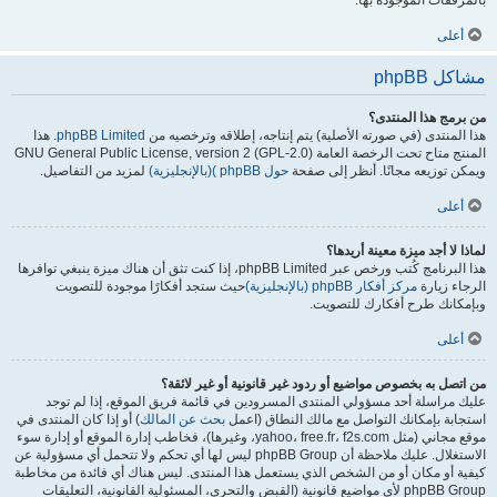
بالمرفقات الموجودة بها.
أعلى
مشاكل phpBB
من برمج هذا المنتدى؟
هذا المنتدى (في صورته الأصلية) يتم إنتاجه، إطلاقه وترخصيه من
phpBB Limited
. هذا
المنتج متاح تحت الرخصة العامة GNU General Public License, version 2 (GPL-2.0)
ويمكن توزيعه مجانًا. أنظر إلى صفحة
حول phpBB )(بالإنجليزية)
لمزيد من التفاصيل.
أعلى
لماذا لا أجد ميزة معينة أريدها؟
هذا البرنامج كُتب ورخص عبر phpBB Limited، إذا كنت تثق أن هناك ميزة ينبغي توافرها
الرجاء زيارة
مركز أفكار phpBB (بالإنجليزية)
حيث ستجد أفكارًا موجودة للتصويت
وبإمكانك طرح أفكارك للتصويت.
أعلى
من اتصل به بخصوص مواضيع أو ردود غير قانونية أو غير لائقة؟
عليك مراسلة أحد مسؤولي المنتدى المسرودين في قائمة فريق الموقع، إذا لم توجد
استجابة بإمكانك التواصل مع مالك النطاق (اعمل
بحث عن المالك
) أو إذا كان المنتدى في
موقع مجاني (مثل yahoo، free.fr، f2s.com، وغيرها)، فخاطب إدارة الموقع أو إدارة سوء
الاستغلال. عليك ملاحظة أن phpBB Group ليس لها أي تحكم ولا تتحمل أي مسؤولية عن
كيفية أو مكان أو من الشخص الذي يستعمل هذا المنتدى. ليس هناك أي فائدة من مخاطبة
phpBB Group لأي مواضيع قانونية (القبض والتحري، المسئولية القانونية، التعليقات