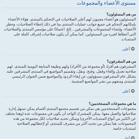
مستوى الأعضاء والمجموعات
من هم المسئولون؟
المسئولون هو أعضاء معينون لهم أعلى الصلاحيات في التحكم بالمنتدى. هؤلاء الأعضاء
بإمكانهم التحكم في جميع جوانب عمليات المنتدى بما في ذلك إعطاء الصلاحيات، وحظر
الأعضاء، وإنشاء المجموعات والمشرفين... إلخ. اعتمادًا على مؤسس المنتدى والصلاحيات
التي أعطاها لغيره من المسئولين، كما يمكن أن يكون صلاحيات إشراف كاملة على
المنتديات.
أعلى
من هم المشرفون؟
المشرفون هم أفراد (أو مجموعة من الأفراد) ولهم وظيفة المتابعة اليومية للمنتدى. لهم
صلاحية تعديل وإلغاء وقفل، وفتح، ونقل، وتقسيم المواضيع في المنتدى المشرفين عليه.
بشكل عام المشرفون مسؤولون عن إبقاء الردود والمواضيع ضمن العنوان الرئيسي
للمنتدى ومنعهم من نشر المواضيع المشينة.
أعلى
ما هي مجموعات المستخدمين؟
مجموعات المستخدمين هي تمكن من تقسيم مجتمع المنتدى أقسام يمكن تسهل إدارة
صلاحياتها والعمل معها، يمكن للمشترك الواحد أن يكون في مجموعات عدة (وهذا يختلف
عن الكثير من أنواع المنتديات الأخرى) ويمكن تحديد صلاحيات لكل مجموعة من هذه
المجموعات. هذا يمكن من تحديد أكثر من مشرف للمنتدى، أو لإعطائهم الصلاحية
لمنتديات خاصة.
أعلى