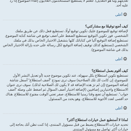
تعديلهم وما هو التعديل). للعلم لا يستطيع المستخدمون العاديون إلغاء الموضوع إذا ردّ
عليه أحد.
أعلى
كيف أضع توقيعًا مع مشاركتي؟
لإضافة توقيع للموضوع عليك تكوين توقيع أولًا، تستطيع فعل ذلك عن طريق ملفك
الشخصي. فور تكوين التوقيع تستطيع الضغط على
أضف توقيع
في شاشة كتابة الموضوع.
تستطيع إضافة التوقيع آليا في كتاباتك كلها بتشغيل الاختيار الخاص بذلك في ملفك
الشخصي (تستطيع كذلك توقيف إضافة التوقيع لكل رسالة على حده بإزالة الاختيار الخاص
بذلك في شاشة الموضوع).
أعلى
كيف أقوم بعمل استطلاع؟
تستطيع تكوين استطلاع بكل سهولة، عند تكوين موضوع جديد (أو تعديل النشر الأول
للموضوع، إن كانت لك تلك الصلاحية) سوف ترى نموذج ”أضف استطلاع“ أسفل شاشة
إضافة الموضوع (إن لم ترَ هذه الإضافة قد لا يكون لك الصلاحية لذلك). سوف ترى عنوان
الاستطلاع واختيارين إضافيين (لإضافة اختيار أضف السؤال ثم اضغط على وصلة ”أضف
جواب“. تستطيع أن تضع وقتا زمنيا للاستطلاع، صفر تعني الوقت مفتوح للاستطلاع. هناك
حد أقصى لعدد الأجوبة للاستطلاع، وهو يحدد من المسئول.
أعلى
لماذا لا أستطيع عمل خيارات استطلاع أكثر؟
تحديد خيارات الاستطلاع يضبط من قبل مسؤول المنتدى، إذا كنت تظن أنك بحاجة إلى
خيارات أكثر تواصل مع مسؤول المنتدى.