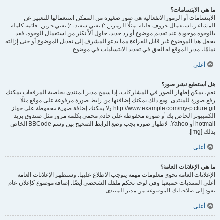
ما هي الابتسامات؟
الابتسامات أو الرموز الانفعالية هي صور صغيرة من الممكن استعمالها للتعبير عن
المشاعر باستعمال حروف قليلة، مثلًا الرمزين :) تعني سعيد، :( تعني حزين. قائمة كاملة
بالوجوه موجودة عند تقديم موضوع أو رد جديد، حاول ألاّ تكثر من استعمال الوجوه، فقد
يجعل هذا الموضوع غير قابل للقراءة مما يدعو المشرف إلى تعديل الموضوع أو حتى إزالته
تمامًا، مدير الموقع له الحق في تحديد الابتسامات في موضوع.
أعلى
هل أستطيع نشر صور؟
نعم، يمكن إظهار الصور في المشاركات، إذا سمح مدير المنتدى بخاصية المرفقات يمكنك
رفع صورة للمنتدى. ومع ذلك يمكنك إضافتها من رابط صورة مرفوعة على موقع مثلًا
http://www.example.com/my-picture.gif ولا يمكنك إضافة صورة محفوظة على جهاز
الكمبيوتر الخاص بك أو صورة محفوظة على خادم محمي بكلمة مرور مثل صندوق بريد
hotmail أو Yahoo. لإظهار صورة يجب وضع الرابط الصحيح بين وسم BBCode الخاص
بذلك [img].
أعلى
ما هي الإعلانات العامة؟
الإعلانات العامة تحوي معلومات مهمة يتوجب الاطلاع عليها. وستظهر الإعلانات العامة
أعلى المنتديات جميعها وفي لوحة تحكم ملفك الشخصي أيضًا. إضافة موضوع كإعلان عام
يعود إلى صلاحياتك الموضوعة من مدير المنتدى.
أعلى