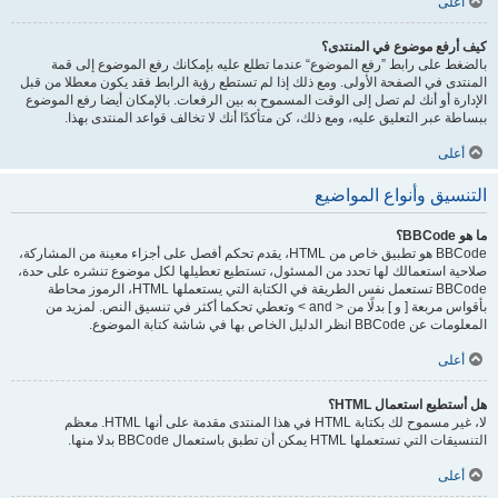
أعلى
كيف أرفع موضوع في المنتدى؟
بالضغط على رابط ”رفع الموضوع“ عندما تطلع عليه بإمكانك رفع الموضوع إلى قمة
المنتدى في الصفحة الأولى. ومع ذلك إذا لم تستطع رؤية الرابط فقد يكون معطلا من قبل
الإدارة أو أنك لم تصل إلى الوقت المسموح به بين الرفعات. بالإمكان أيضا رفع الموضوع
ببساطة عبر التعليق عليه، ومع ذلك، كن متأكدًا أنك لا تخالف قواعد المنتدى بهذا.
أعلى
التنسيق وأنواع المواضيع
ما هو BBCode؟
BBCode هو تطبيق خاص من HTML، يقدم تحكم أفصل على أجزاء معينة من المشاركة،
صلاحية استعمالك لها تحدد من المسئول، تستطيع تعطيلها لكل موضوع تنشره على حدة،
BBCode تستعمل نفس الطريقة في الكتابة التي يستعملها HTML، الرموز محاطة
بأقواس مربعة [ و ] بدلًا من < and > وتعطي تحكما أكثر في تنسيق النص. لمزيد من
المعلومات عن BBCode انظر الدليل الخاص بها في شاشة كتابة الموضوع.
أعلى
هل أستطيع استعمال HTML؟
لا، غير مسموح لك بكتابة HTML في هذا المنتدى مقدمة على أنها HTML. معظم
التنسيقات التي تستعملها HTML يمكن أن تطبق باستعمال BBCode بدلا منها.
أعلى