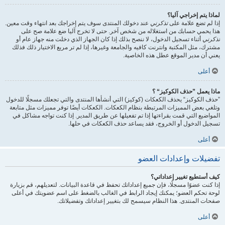
لماذا يتم إخراجي آليا؟
إذا لم تضع علامة على
تذكرني
عند دخولك المنتدى سوف يتم إخراجك بعد انتهاء وقت معين.
هذا يحمي حسابك من استغلاله من شخص آخر. حتى لا تخرج آليا ضع علامة صح على
تذكرني
أثناء تسجيل الدخول، لا ننصح بذلك إذا كان الجهاز الذي دخلت منه جهاز عام أو
مشترك، مثل المكتبة وانترنت كافيه والجامعة وغيرها، إذا لم تر مربع الاختيار ذلك فذلك
يعني أن مدير الموقع عطل هذه الخاصية.
أعلى
ماذا يعمل ”حذف الكوكيز“ ؟
”حذف الكوكيز“ يحذف الكعكات (كوكيز) التي أنشأها المنتدى والتي تجعلك مسجلًا للدخول
وتلغي بعض المميزات المرتبطة بنظام الكعكات. الكعكات أيضًا توفر مميزات مثل متابعة
المواضيع التي قمت بقراءتها إذا تم تفعيلها عن طريق المدير. إذا كنت تواجه مشاكل في
تسجيل الدخول أو الخروج، فقد يساعد حذف الكعكات في حلها.
أعلى
تفضيلات وإعدادات العضو
كيف أستطيع تغيير إعداداتي؟
إذا كنت عضوًا مسجلًا، فإن جميع إعداداتك تحفظ في قاعدة البيانات. لتعديلهم، قم بزيارة
لوحة تحكم العضو؛ يمكنك إيجاد الرابط في الغالب بالضغط على اسم عضويتك في أعلى
صفحات المنتدى. هذا النظام سيسمح لك بتغيير إعداداتك وتفضيلاتك.
أعلى