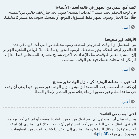
كيف أمنع اسمي من الظهور في قائمة أسماء الأعضاء؟
في لوحة التحكم تحت قسم ”إعدادات المنتدى“ سوف تجد خيار
أخف حالتي في المنتدى
،
فعَّل هذا الخيار وسوف تظهر فقط لمسؤول الموقع أو لنفسك. سوف تعدّ مشتركا مختفيا.
أعلى
الأوقات غير صحيحة!
من المحتمل أن الوقت المعروض لمنطقة زمنية مختلفة عن التي أنت فيها، في هذه
الحالة زر لوحة التحكم وغير منطقتك الزمنية لتتفق مع مكانك مثلا الرياض القاهرة الجزائر
إلخ. انتبه إن تغيير التوقيت، مثل الإعدادات الأخرى يسمح بتغييرها للمسجلين فقط. لذا إن
لم تكن قد سجلت نفسك فهذا هو الوقت المناسب.
أعلى
لقد غيرت المنطقة الزمنية لكن مازال الوقت غير صحيح!
إن كنت قد أصلحت إعداد المنطقة الزمنية وما زال الوقت غير صحيح، فهذا يعني أن وقت
في ساعة الخادم غير صحيح الرجاء إعلام مدير المنتدى لإصلاح الخطأ.
أعلى
لغتي ليست في القائمة!
هناك احتمال أن المسئول لم يضع لغتك من ضمن اللغات المنصبة أو لم يقم أحد بترجمة
المنتدى للغتك. حاول الطلب من أحد المسئولين أن ينصب لغتك في المنتدى. إن لم تكن
لغتك متوفرة، يمكنك البدء بترجمة المنتدى إلى لغتك إذا شئت. المزيد من المعلومات
موجودة لدى موقع
phpBB
®.