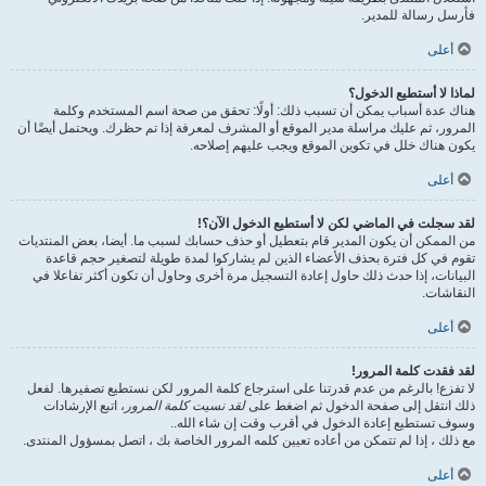
فأرسل رسالة للمدير.
أعلى
لماذا لا أستطيع الدخول؟
هناك عدة أسباب يمكن أن تسبب ذلك: أولًا: تحقق من صحة اسم المستخدم وكلمة
المرور، ثم عليك مراسلة مدير الموقع أو المشرف لمعرفة إذا تم حظرك. ويحتمل أيضًا أن
يكون هناك خلل في تكوين الموقع ويجب عليهم إصلاحه.
أعلى
لقد سجلت في الماضي لكن لا أستطيع الدخول الآن؟!
من الممكن أن يكون المدير قام بتعطيل أو حذف حسابك لسبب ما. أيضا، بعض المنتديات
تقوم في كل فترة بحذف الأعضاء الذين لم يشاركوا لمدة طويلة لتصغير حجم قاعدة
البيانات، إذا حدث ذلك حاول إعادة التسجيل مرة أخرى وحاول أن تكون أكثر تفاعلا في
النقاشات.
أعلى
لقد فقدت كلمة المرور!
لا تفزع! بالرغم من عدم قدرتنا على استرجاع كلمة المرور لكن نستطيع تصفيرها. لفعل
ذلك انتقل إلى صفحة الدخول ثم اضغط على
لقد نسيت كلمة المرور
، اتبع الإرشادات
وسوف تستطيع إعادة الدخول في أقرب وقت إن شاء الله..
مع ذلك ، إذا لم تتمكن من أعاده تعيين كلمه المرور الخاصة بك ، اتصل بمسؤول المنتدى.
أعلى