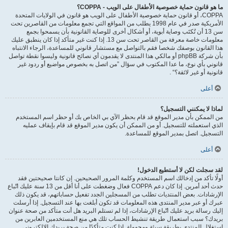
ما هو قانون حماية خصوصية الأطفال على الويب - COPPA؟
COPPA، أو قانون حماية خصوصية الأطفال على الويب هو قانون في الولايات المتحدة
الأمريكية صدر في عام 1998 يطلب من المواقع التي تجمع معلومات من القاصرين تحت
سن 13 أن تُكتَب وصاية أبوية، أو أشكال أخرى للوصاية القانونية بأن يسمحوا بجمع
معلومات خاصة معرفة من القاصر تحت سن 13. إذا كنت غير متأكد إذا كان ينطبق عليك
هذا القانون بوصفك شخصا فقم بالتواصل مع مستشار قانوني للمساعدة، الرجاء الانتباه
بأن شركة phpBB أو مالكي هذا المنتدى لا يقدمون أي نصائح قانونية وليسوا نقطة تواصل
قانوني بأي نوع، ما عدا المكتوب في سؤال ”من اتصل به بخصوص مواضيع أو ردود غير
قانونية أو غير لائقة؟“ .
أعلى
لماذا لا يمكنني التسجيل؟
من الممكن بأن مدير الموقع قد قام بحظر الآي بي الخاص بك أو حظر اسم المستخدم
الذي استعملته للتسجيل. أو من الممكن أن يكون مدير الموقع قد قام بإيقاف عمليه
التسجيل. اتصل بمدير الموقع للمساعدة.
أعلى
لقد سجلت لكن لا أستطيع الدخول!
أولًا تأكد من إدخالك اسم المستخدم وكلمة المرور الصحيحين. إن كانتا صحيحتين فقد
حدث أحد أمرين. إذا كان دعم COPPA فعال وضغطت على أنا أقل من 13 سنة عليك اتّباع
الإرشادات. بعض المنتديات تطلب من المسجلين الجدد تفعيل حساباتهم، قد يكون ذلك
عبرك أو عبر مدير المنتدى هذه المعلومات قد تكون أبلغت بها عند التسجيل. إذا أرسلت
إليك رسالة بريد عليك اتّباع الإرشادات، إذا لم تستلم البريد هل أنت متأكد من صحة عنوان
بريدك؟ سبب استعمال طريقة تنشيط الحساب تلك هي منع المستخدمين العابرين من
استغلال المنتدى بطريقة سيئة ومجهولة. إذا كنت متأكدًا من صحة بريدك الالكتروني