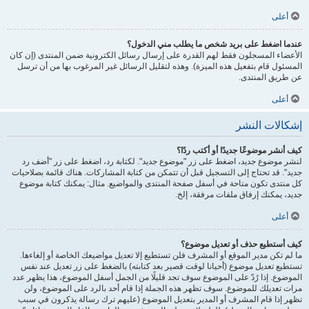
أعلى
عندما اضغط على بريد شخص ما يطلب مني الدخول؟
الأعضاء المسجلون فقط لهم القدرة على إرسال رسائل الكترونية ضمن المنتدى (إن كان
المسئول قام بتفعيل هذه الميزة). وهذه لتقليل الرسائل غير المرغوب بها من أن ترسل
عن طريق المنتدى.
أعلى
إشكالات النشر
كيف أنشر موضوعًا جديدًا أو أكتب ردًا؟
لنشر موضوع جديد، اضغط على زر "موضوع جديد". لكتابة رد، اضغط على زر "أضف رد
جديد". قد تحتاج إلى التسجيل قبل أن تتمكن من كتابة المشاركات. هناك قائمة بصلاحيات
كل منتدى تكون متاحة في أسفل صفحة المنتدى والمواضيع. مثال: يمكنك كتابة موضوع
جديد، يمكنك إرفاق ملفات مرفقة، إلخ.
أعلى
كيف أستطيع حذف أو تعديل موضوع؟
ما لم تكن مدير الموقع أو المشرف فلن تستطيع إلا تعديل مواضيعك الخاصة أو إلغاءها.
تستطيع تعديل موضوع (أحيانا لوقت قصير بعد كتابته) بالضغط على زر تعديل عند نفس
الموضوع. إذا رُدّ على الموضوع سوف تجد قليلًا من الجمل أسفل الموضوع، هذا يظهر عدد
مرات تعديلك للموضوع. سوف تظهر هذه الجملة إذا قام أحد بالرد على الموضوع، ولن
تظهر إذا قام المشرف أو المدير بتعديل الموضوع (عليهم ترك رسالة يذكرون في سبب