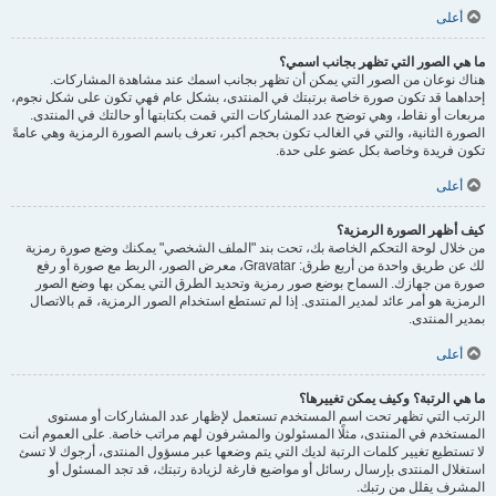
أعلى
ما هي الصور التي تظهر بجانب اسمي؟
هناك نوعان من الصور التي يمكن أن تظهر بجانب اسمك عند مشاهدة المشاركات.
إحداهما قد تكون صورة خاصة برتبتك في المنتدى، بشكل عام فهي تكون على شكل نجوم،
مربعات أو نقاط، وهي توضح عدد المشاركات التي قمت بكتابتها أو حالتك في المنتدى.
الصورة الثانية، والتي في الغالب تكون بحجم أكبر، تعرف باسم الصورة الرمزية وهي عامةً
تكون فريدة وخاصة بكل عضو على حدة.
أعلى
كيف أظهر الصورة الرمزية؟
من خلال لوحة التحكم الخاصة بك، تحت بند "الملف الشخصي" يمكنك وضع صورة رمزية
لك عن طريق واحدة من أربع طرق: Gravatar، معرض الصور، الربط مع صورة أو رفع
صورة من جهازك. السماح بوضع صور رمزية وتحديد الطرق التي يمكن بها وضع الصور
الرمزية هو أمر عائد لمدير المنتدى. إذا لم تستطع استخدام الصور الرمزية، قم بالاتصال
بمدير المنتدى.
أعلى
ما هي الرتبة؟ وكيف يمكن تغييرها؟
الرتب التي تظهر تحت اسم المستخدم تستعمل لإظهار عدد المشاركات أو مستوى
المستخدم في المنتدى، مثلًا المسئولون والمشرفون لهم مراتب خاصة. على العموم أنت
لا تستطيع تغيير كلمات الرتبة لديك التي يتم وضعها عبر مسؤول المنتدى، أرجوك لا تسئ
استغلال المنتدى بإرسال رسائل أو مواضيع فارغة لزيادة رتبتك، قد تجد المسئول أو
المشرف يقلل من رتبك.