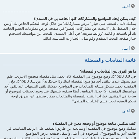
أعلى
كيف يمكن إيجاد المواضيع والمشاركات كلها الخاصة بي في المنتدى؟
يمكنك ذلك بالضغط على خيار "عرض مشاركاتك" من خلال لوحة التحكم الخاص بك أو من
خلال الضغط على "البحث عن مشاركات العضو" في صفحة عرض معلومات العضو الخاصة
بك أو باستخدام قائمة "روابط سريعة" في أعلى المنتدى. للبحث عن مواضيعك استخدم
خيار صفحة البحث المتقدم وقم بملء الخيارات المناسبة لذلك.
أعلى
قائمة المتابعات والمفضلة
ما هو الفرق بين المتابعات والمفضلة؟
في phpBB 3.0، وضع موضوع في المفضلة كان يعمل مثل مفضلة متصفح الانترنت. فلم
يتم تنبيهك عندما يتلقى أحد مواضيع المفضلة لديك ردًا جديدًا. بدءًا من phpBB 3.1، فإن
المفضلة تعمل بشكل مشابه للمتابعات في المواضيع. يمكنك تلقي التنبيهات عند تلقي أحد
مواضيعك المفضلة ردًّا جديدًا. المتابعة، أيضًا سيقوم بتنبيهك عند وجود تحديثات لموضوع أو
ساحة في المنتدى. خيارات التنبيه للمفضلة والمتابعات يمكن ضبطها عن طريق لوحة
تحكم العضو، تحت قسم "إعدادات المنتدى".
أعلى
كيف يمكنني متابعة موضوع أو وضعه معين في المفضلة؟
يمكنك وضع موضوع في المفضلة أو متابعته عن طريق الضغط على الرابط المناسب في
قائمة "أدوات الموضوع"، الموجودة في أعلى وأسفل صفحة عرض المواضيع.
الرد على موضوع مع تفعيل خيار "نبهني عند كتابة رد جديد" سيقوم باشتراكك في الموضوع