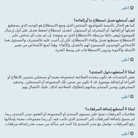
أعلى
كيف أستطيع تعديل استطلاع ما أو إلغاءه؟
كما هو الحال بالنسبة للمواضيع، الشخص الذي وضع الاستطلاع هو الوحيد الذي يستطيع
تعديلها أو إلغائها، أو المشرف أو المسئول. لتعديل استطلاع اضغط تعديل على أول إرسال
للموضوع (وهي دائمًا مرتبطة بالاستطلاع الذي تم وضعه). إن لم يجب أي شخص على
الاستطلاع تستطيع تعديل وإلغاء الاستطلاع، لكن إن أُجيب عليه فالمشرف والمسئول هما
الأشخاص الوحيدون المسموح لهم بالتعديل والإلغاء. وهذا لمنع الأشخاص من تغيير
الأسئلة والأجوبة وتزوير الاستطلاعات في وسط الفترة.
أعلى
لماذا لا أستطيع دخول المنتدى؟
بعض المنتديات قد تكون محددة الصلاحية لمجموعة معينة أو مسجلين معينين للاطلاع أو
القراءة أو إضافة موضوع. قد لا تكون من ضمن تلك المجموعة أو المسجلين. وحدهم
المشرفون ومدير المنتدى يمكنهم إعطاؤك الصلاحية لذلك. عليك الاتصال بهم.
أعلى
لماذا لا أستطيع إضافة المرفقات؟
صلاحيات المرفقات تمنح على مستوى المنتدى أو المجموعة أو العضو، مدير المنتدى ربما
لم يسمح بإضافة المرفقات إلى المنتدى الذي تكتب فيه، أو ربما مجموعات معينة بإمكانها
رفع المرفقات، تواصل مع مدير المنتدى إذا كنت غير متأكد من سبب تعذر إضافة مرفقات.
أعلى