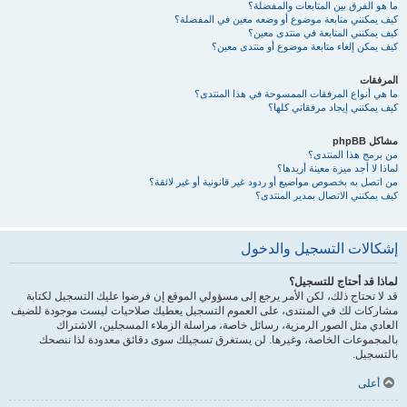
ما هو الفرق بين المتابعات والمفضلة؟
كيف يمكنني متابعة موضوع أو وضعه معين في المفضلة؟
كيف يمكنني المتابعة في منتدى معين؟
كيف يمكن إلغاء متابعة موضوع أو منتدى معين؟
المرفقات
ما هي أنواع المرفقات الممسوحة في هذا المنتدى؟
كيف يمكنني إيجاد مرفقاتي كلها؟
مشاكل phpBB
من برمج هذا المنتدى؟
لماذا لا أجد ميزة معينة أريدها؟
من اتصل به بخصوص مواضيع أو ردود غير قانونية أو غير لائقة؟
كيف يمكنني الاتصال بمدير المنتدى؟
إشكالات التسجيل والدخول
لماذا قد أحتاج للتسجيل؟
قد لا تحتاج ذلك، لكن الأمر يرجع إلى مسؤولي الموقع إن فرضوا عليك التسجيل لكتابة
مشاركات لك في المنتدى، على العموم التسجيل يعطيك صلاحيات ليست موجودة للضيف
العادي مثل الصور الرمزية، رسائل خاصة، مراسلة الزملاء المسجلين، الاشتراك
بالمجموعات الخاصة، وغيرها. لن يستغرق تسجيلك سوى دقائق معدودة لذا ننصحك
بالتسجيل.
أعلى