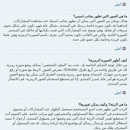
أعلى
ما هي الصور التي تظهر بجانب اسمي؟
هناك نوعان من الصور التي يمكن أن تظهر بجانب اسمك عند مشاهدة المشاركات.
إحداهما قد تكون صورة خاصة برتبتك في المنتدى، بشكل عام فهي تكون على شكل نجوم،
مربعات أو نقاط، وهي توضح عدد المشاركات التي قمت بكتابتها أو حالتك في المنتدى.
الصورة الثانية، والتي في الغالب تكون بحجم أكبر، تعرف باسم الصورة الرمزية وهي عامةً
تكون فريدة وخاصة بكل عضو على حدة.
أعلى
كيف أظهر الصورة الرمزية؟
من خلال لوحة التحكم الخاصة بك، تحت بند "الملف الشخصي" يمكنك وضع صورة رمزية
لك عن طريق واحدة من أربع طرق: Gravatar، معرض الصور، الربط مع صورة أو رفع
صورة من جهازك. السماح بوضع صور رمزية وتحديد الطرق التي يمكن بها وضع الصور
الرمزية هو أمر عائد لمدير المنتدى. إذا لم تستطع استخدام الصور الرمزية، قم بالاتصال
بمدير المنتدى.
أعلى
ما هي الرتبة؟ وكيف يمكن تغييرها؟
الرتب التي تظهر تحت اسم المستخدم تستعمل لإظهار عدد المشاركات أو مستوى
المستخدم في المنتدى، مثلًا المسئولون والمشرفون لهم مراتب خاصة. على العموم أنت
لا تستطيع تغيير كلمات الرتبة لديك التي يتم وضعها عبر مسؤول المنتدى، أرجوك لا تسئ
استغلال المنتدى بإرسال رسائل أو مواضيع فارغة لزيادة رتبتك، قد تجد المسئول أو
المشرف يقلل من رتبك.