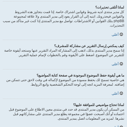
لماذا أتلقى تحذيرات؟
كل مدير منتدى لديه شروط وقوانين اشتراك خاصة. إذا قمت بتجاوز هذه الشروط
والقوانين فيحذرونك. انتبه إلى أن القرار يعود إلى مدير المنتدى ولا علاقة لمجموعة
phpBB بتلك القوانين أو الاشتراطات. تواصل مع مدير المنتدى إذا كنت غير متأكد من سبب
التحذيرات.
أعلى
كيف يمكنني إرسال التقرير عن مشاركة للمشرف؟
إذا سمح مدير المنتدى بذلك، اذهب إلى المشاركة المراد التقرير عنها وستجد أيقونة خاصة
للتقرير عن الموضوع. اضغط على الأيقونة وقم بالخطوات لإتمام عملية التقرير.
أعلى
ما هي أيقونة حفظ الموضوع الموجودة في صفحة كتابة المواضيع؟
هي خاصية تسمح لك بحفظ مسودة من الموضوع لإكماله في وقت لاحق حتى تتمكن من
إضافته. لمعرفة المزيد اتجه إلى لوحة التحكم الشخصية واتبع الروابط.
أعلى
لماذا تحتاج مواضيعي للموافقة عليها؟
من الممكن أن يكون مدير المنتدى قد حدد في منتدى معين الاطلاع على الموضوع قبل
اعتماده أو أنك أصبحت عضوًا في مجموعة يطلع مدير المنتدى على مشاركاتهم قبل
نشرها. لمزيد من المعلومات اتصل بمدير المنتدى.