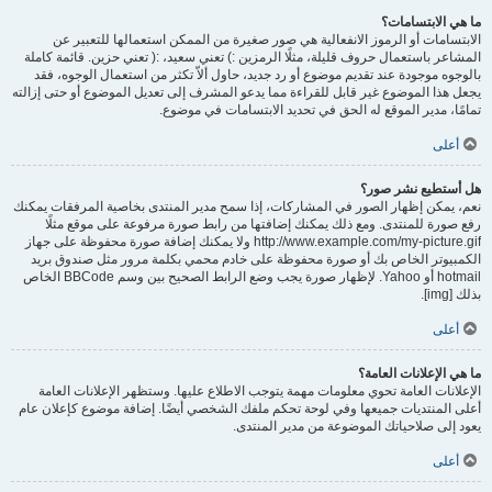
ما هي الابتسامات؟
الابتسامات أو الرموز الانفعالية هي صور صغيرة من الممكن استعمالها للتعبير عن
المشاعر باستعمال حروف قليلة، مثلًا الرمزين :) تعني سعيد، :( تعني حزين. قائمة كاملة
بالوجوه موجودة عند تقديم موضوع أو رد جديد، حاول ألاّ تكثر من استعمال الوجوه، فقد
يجعل هذا الموضوع غير قابل للقراءة مما يدعو المشرف إلى تعديل الموضوع أو حتى إزالته
تمامًا، مدير الموقع له الحق في تحديد الابتسامات في موضوع.
أعلى
هل أستطيع نشر صور؟
نعم، يمكن إظهار الصور في المشاركات، إذا سمح مدير المنتدى بخاصية المرفقات يمكنك
رفع صورة للمنتدى. ومع ذلك يمكنك إضافتها من رابط صورة مرفوعة على موقع مثلًا
http://www.example.com/my-picture.gif ولا يمكنك إضافة صورة محفوظة على جهاز
الكمبيوتر الخاص بك أو صورة محفوظة على خادم محمي بكلمة مرور مثل صندوق بريد
hotmail أو Yahoo. لإظهار صورة يجب وضع الرابط الصحيح بين وسم BBCode الخاص
بذلك [img].
أعلى
ما هي الإعلانات العامة؟
الإعلانات العامة تحوي معلومات مهمة يتوجب الاطلاع عليها. وستظهر الإعلانات العامة
أعلى المنتديات جميعها وفي لوحة تحكم ملفك الشخصي أيضًا. إضافة موضوع كإعلان عام
يعود إلى صلاحياتك الموضوعة من مدير المنتدى.
أعلى