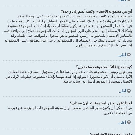
أين هي مجموعة الأعضاء، وكيف أنضم إلى واحدة؟
تستطيع مشاهدة كافة المجموعات تحت بند ”مجموعة الأعضاء“ في لوحة التحكم.
للمشاركة في واحدة منها عليك الضغط على الخيار المقابل لها، ليست كل المجموعات
تتيح الانضمام المفتوح لها، فبعضها قد يكون مغلقًا أو مخفيًا، إذا كانت المجموعة مفتوحة
بإمكانك الإنضمام إليها النقر على الزر المجاور، إذا كانت المجموعة تحتاج إلى موافقة فقم
بالتماس الانضمام للمجموعة، رئيس المجموعة هو المخول بالموافقة على طلبك وقد
يسألك عن سبب رغبتك في الانضمام إلى المجموعة. يرجى عدم مضايقه رئيس المجموعة
إذا رفض طلبك؛ سيكون لديهم أسبابهم.
أعلى
كيف أصبح قائدًا لمجموعة مستخدمين؟
يتم تعيين رئيس المجموعة عادة عندما يتم إنشاءها عبر مسؤول المنتدى، نقطة اتصالك
الأولى ينبغي أن تكون مسؤول الموقع، إذا كنت مهتما بإنشاء مجموعة خطوتك الأولى هي
الاتصال بمسؤول الموقع، أرسل له رسالة خاصة.
أعلى
لماذا تظهر بعض المجموعات بلون مختلف؟
من الممكن أن يكون مدير المنتدى خصص ألوان معينة للمجموعات ليميزهم عن غيرهم
من الأعضاء الآخرين.
أعلى
ما هي المجموعة الافتراضية؟