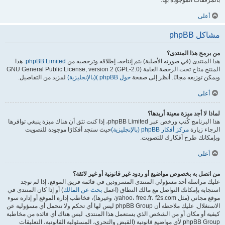
بالمرفقات الموجودة بها.
أعلى
مشاكل phpBB
من برمج هذا المنتدى؟
هذا المنتدى (في صورته الأصلية) يتم إنتاجه، إطلاقه وترخصيه من
phpBB Limited
. هذا
المنتج متاح تحت الرخصة العامة GNU General Public License, version 2 (GPL-2.0)
ويمكن توزيعه مجانًا. أنظر إلى صفحة
حول phpBB )(بالإنجليزية)
لمزيد من التفاصيل.
أعلى
لماذا لا أجد ميزة معينة أريدها؟
هذا البرنامج كُتب ورخص عبر phpBB Limited، إذا كنت تثق أن هناك ميزة ينبغي توافرها
الرجاء زيارة
مركز أفكار phpBB (بالإنجليزية)
حيث ستجد أفكارًا موجودة للتصويت
وبإمكانك طرح أفكارك للتصويت.
أعلى
من اتصل به بخصوص مواضيع أو ردود غير قانونية أو غير لائقة؟
عليك مراسلة أحد مسؤولي المنتدى المسرودين في قائمة فريق الموقع، إذا لم توجد
استجابة بإمكانك التواصل مع مالك النطاق (اعمل
بحث عن المالك
) أو إذا كان المنتدى في
موقع مجاني (مثل yahoo، free.fr، f2s.com، وغيرها)، فخاطب إدارة الموقع أو إدارة سوء
الاستغلال. عليك ملاحظة أن phpBB Group ليس لها أي تحكم ولا تتحمل أي مسؤولية عن
كيفية أو مكان أو من الشخص الذي يستعمل هذا المنتدى. ليس هناك أي فائدة من مخاطبة
phpBB Group لأي مواضيع قانونية (القبض والتحري، المسئولية القانونية، التعليقات