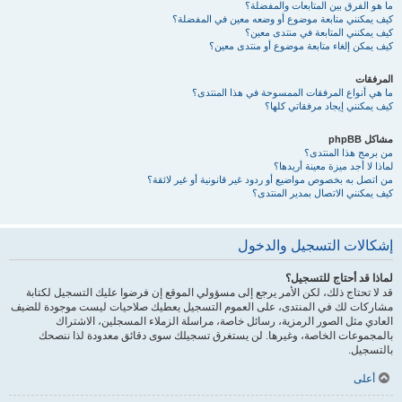
ما هو الفرق بين المتابعات والمفضلة؟
كيف يمكنني متابعة موضوع أو وضعه معين في المفضلة؟
كيف يمكنني المتابعة في منتدى معين؟
كيف يمكن إلغاء متابعة موضوع أو منتدى معين؟
المرفقات
ما هي أنواع المرفقات الممسوحة في هذا المنتدى؟
كيف يمكنني إيجاد مرفقاتي كلها؟
مشاكل phpBB
من برمج هذا المنتدى؟
لماذا لا أجد ميزة معينة أريدها؟
من اتصل به بخصوص مواضيع أو ردود غير قانونية أو غير لائقة؟
كيف يمكنني الاتصال بمدير المنتدى؟
إشكالات التسجيل والدخول
لماذا قد أحتاج للتسجيل؟
قد لا تحتاج ذلك، لكن الأمر يرجع إلى مسؤولي الموقع إن فرضوا عليك التسجيل لكتابة
مشاركات لك في المنتدى، على العموم التسجيل يعطيك صلاحيات ليست موجودة للضيف
العادي مثل الصور الرمزية، رسائل خاصة، مراسلة الزملاء المسجلين، الاشتراك
بالمجموعات الخاصة، وغيرها. لن يستغرق تسجيلك سوى دقائق معدودة لذا ننصحك
بالتسجيل.
أعلى