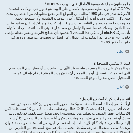
ما هو قانون حماية خصوصية الأطفال على الويب - COPPA؟
COPPA، أو قانون حماية خصوصية الأطفال على الويب هو قانون في الولايات المتحدة
الأمريكية صدر في عام 1998 يطلب من المواقع التي تجمع معلومات من القاصرين تحت
سن 13 أن تُكتَب وصاية أبوية، أو أشكال أخرى للوصاية القانونية بأن يسمحوا بجمع
معلومات خاصة معرفة من القاصر تحت سن 13. إذا كنت غير متأكد إذا كان ينطبق عليك
هذا القانون بوصفك شخصا فقم بالتواصل مع مستشار قانوني للمساعدة، الرجاء الانتباه
بأن شركة phpBB أو مالكي هذا المنتدى لا يقدمون أي نصائح قانونية وليسوا نقطة تواصل
قانوني بأي نوع، ما عدا المكتوب في سؤال ”من اتصل به بخصوص مواضيع أو ردود غير
قانونية أو غير لائقة؟“ .
أعلى
لماذا لا يمكنني التسجيل؟
من الممكن بأن مدير الموقع قد قام بحظر الآي بي الخاص بك أو حظر اسم المستخدم
الذي استعملته للتسجيل. أو من الممكن أن يكون مدير الموقع قد قام بإيقاف عمليه
التسجيل. اتصل بمدير الموقع للمساعدة.
أعلى
لقد سجلت لكن لا أستطيع الدخول!
أولًا تأكد من إدخالك اسم المستخدم وكلمة المرور الصحيحين. إن كانتا صحيحتين فقد
حدث أحد أمرين. إذا كان دعم COPPA فعال وضغطت على أنا أقل من 13 سنة عليك اتّباع
الإرشادات. بعض المنتديات تطلب من المسجلين الجدد تفعيل حساباتهم، قد يكون ذلك
عبرك أو عبر مدير المنتدى هذه المعلومات قد تكون أبلغت بها عند التسجيل. إذا أرسلت
إليك رسالة بريد عليك اتّباع الإرشادات، إذا لم تستلم البريد هل أنت متأكد من صحة عنوان
بريدك؟ سبب استعمال طريقة تنشيط الحساب تلك هي منع المستخدمين العابرين من
استغلال المنتدى بطريقة سيئة ومجهولة. إذا كنت متأكدًا من صحة بريدك الالكتروني