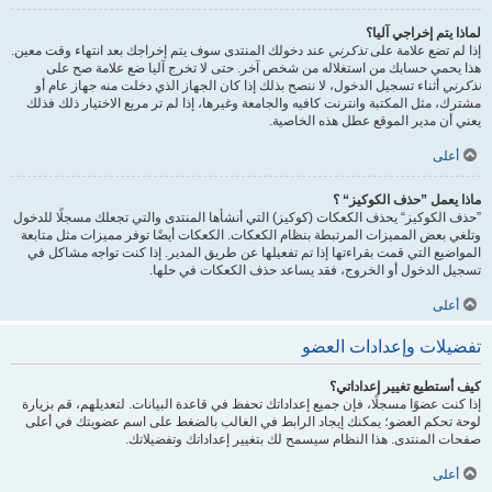
لماذا يتم إخراجي آليا؟
إذا لم تضع علامة على
تذكرني
عند دخولك المنتدى سوف يتم إخراجك بعد انتهاء وقت معين.
هذا يحمي حسابك من استغلاله من شخص آخر. حتى لا تخرج آليا ضع علامة صح على
تذكرني
أثناء تسجيل الدخول، لا ننصح بذلك إذا كان الجهاز الذي دخلت منه جهاز عام أو
مشترك، مثل المكتبة وانترنت كافيه والجامعة وغيرها، إذا لم تر مربع الاختيار ذلك فذلك
يعني أن مدير الموقع عطل هذه الخاصية.
أعلى
ماذا يعمل ”حذف الكوكيز“ ؟
”حذف الكوكيز“ يحذف الكعكات (كوكيز) التي أنشأها المنتدى والتي تجعلك مسجلًا للدخول
وتلغي بعض المميزات المرتبطة بنظام الكعكات. الكعكات أيضًا توفر مميزات مثل متابعة
المواضيع التي قمت بقراءتها إذا تم تفعيلها عن طريق المدير. إذا كنت تواجه مشاكل في
تسجيل الدخول أو الخروج، فقد يساعد حذف الكعكات في حلها.
أعلى
تفضيلات وإعدادات العضو
كيف أستطيع تغيير إعداداتي؟
إذا كنت عضوًا مسجلًا، فإن جميع إعداداتك تحفظ في قاعدة البيانات. لتعديلهم، قم بزيارة
لوحة تحكم العضو؛ يمكنك إيجاد الرابط في الغالب بالضغط على اسم عضويتك في أعلى
صفحات المنتدى. هذا النظام سيسمح لك بتغيير إعداداتك وتفضيلاتك.
أعلى