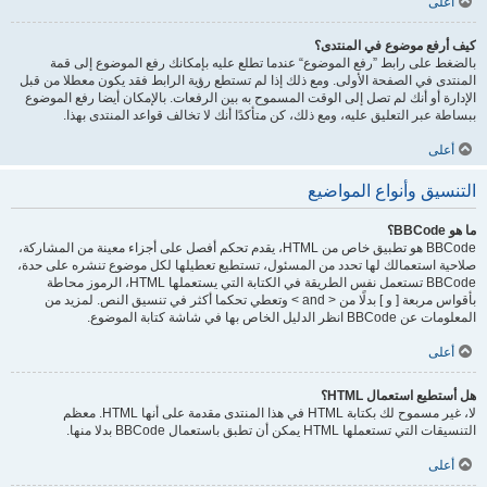
أعلى
كيف أرفع موضوع في المنتدى؟
بالضغط على رابط ”رفع الموضوع“ عندما تطلع عليه بإمكانك رفع الموضوع إلى قمة
المنتدى في الصفحة الأولى. ومع ذلك إذا لم تستطع رؤية الرابط فقد يكون معطلا من قبل
الإدارة أو أنك لم تصل إلى الوقت المسموح به بين الرفعات. بالإمكان أيضا رفع الموضوع
ببساطة عبر التعليق عليه، ومع ذلك، كن متأكدًا أنك لا تخالف قواعد المنتدى بهذا.
أعلى
التنسيق وأنواع المواضيع
ما هو BBCode؟
BBCode هو تطبيق خاص من HTML، يقدم تحكم أفصل على أجزاء معينة من المشاركة،
صلاحية استعمالك لها تحدد من المسئول، تستطيع تعطيلها لكل موضوع تنشره على حدة،
BBCode تستعمل نفس الطريقة في الكتابة التي يستعملها HTML، الرموز محاطة
بأقواس مربعة [ و ] بدلًا من < and > وتعطي تحكما أكثر في تنسيق النص. لمزيد من
المعلومات عن BBCode انظر الدليل الخاص بها في شاشة كتابة الموضوع.
أعلى
هل أستطيع استعمال HTML؟
لا، غير مسموح لك بكتابة HTML في هذا المنتدى مقدمة على أنها HTML. معظم
التنسيقات التي تستعملها HTML يمكن أن تطبق باستعمال BBCode بدلا منها.
أعلى