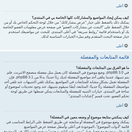
أعلى
كيف يمكن إيجاد المواضيع والمشاركات كلها الخاصة بي في المنتدى؟
يمكنك ذلك بالضغط على خيار "عرض مشاركاتك" من خلال لوحة التحكم الخاص بك أو من
خلال الضغط على "البحث عن مشاركات العضو" في صفحة عرض معلومات العضو الخاصة
بك أو باستخدام قائمة "روابط سريعة" في أعلى المنتدى. للبحث عن مواضيعك استخدم
خيار صفحة البحث المتقدم وقم بملء الخيارات المناسبة لذلك.
أعلى
قائمة المتابعات والمفضلة
ما هو الفرق بين المتابعات والمفضلة؟
في phpBB 3.0، وضع موضوع في المفضلة كان يعمل مثل مفضلة متصفح الانترنت. فلم
يتم تنبيهك عندما يتلقى أحد مواضيع المفضلة لديك ردًا جديدًا. بدءًا من phpBB 3.1، فإن
المفضلة تعمل بشكل مشابه للمتابعات في المواضيع. يمكنك تلقي التنبيهات عند تلقي أحد
مواضيعك المفضلة ردًّا جديدًا. المتابعة، أيضًا سيقوم بتنبيهك عند وجود تحديثات لموضوع أو
ساحة في المنتدى. خيارات التنبيه للمفضلة والمتابعات يمكن ضبطها عن طريق لوحة
تحكم العضو، تحت قسم "إعدادات المنتدى".
أعلى
كيف يمكنني متابعة موضوع أو وضعه معين في المفضلة؟
يمكنك وضع موضوع في المفضلة أو متابعته عن طريق الضغط على الرابط المناسب في
قائمة "أدوات الموضوع"، الموجودة في أعلى وأسفل صفحة عرض المواضيع.
الرد على موضوع مع تفعيل خيار "نبهني عند كتابة رد جديد" سيقوم باشتراكك في الموضوع