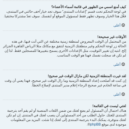
كيف أمنع اسمي من الظهور في قائمة أسماء الأعضاء؟
في لوحة التحكم تحت قسم ”إعدادات المنتدى“ سوف تجد خيار
أخف حالتي في المنتدى
،
فعَّل هذا الخيار وسوف تظهر فقط لمسؤول الموقع أو لنفسك. سوف تعدّ مشتركا مختفيا.
أعلى
الأوقات غير صحيحة!
من المحتمل أن الوقت المعروض لمنطقة زمنية مختلفة عن التي أنت فيها، في هذه
الحالة زر لوحة التحكم وغير منطقتك الزمنية لتتفق مع مكانك مثلا الرياض القاهرة الجزائر
إلخ. انتبه إن تغيير التوقيت، مثل الإعدادات الأخرى يسمح بتغييرها للمسجلين فقط. لذا إن
لم تكن قد سجلت نفسك فهذا هو الوقت المناسب.
أعلى
لقد غيرت المنطقة الزمنية لكن مازال الوقت غير صحيح!
إن كنت قد أصلحت إعداد المنطقة الزمنية وما زال الوقت غير صحيح، فهذا يعني أن وقت
في ساعة الخادم غير صحيح الرجاء إعلام مدير المنتدى لإصلاح الخطأ.
أعلى
لغتي ليست في القائمة!
هناك احتمال أن المسئول لم يضع لغتك من ضمن اللغات المنصبة أو لم يقم أحد بترجمة
المنتدى للغتك. حاول الطلب من أحد المسئولين أن ينصب لغتك في المنتدى. إن لم تكن
لغتك متوفرة، يمكنك البدء بترجمة المنتدى إلى لغتك إذا شئت. المزيد من المعلومات
موجودة لدى موقع
phpBB
®.