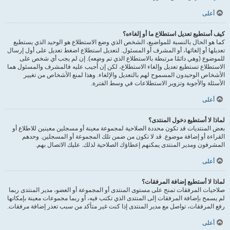
أعلى
كيف أستطيع تعديل استطلاع ما أو إلغاءه؟
كما هو الحال بالنسبة للمواضيع، الشخص الذي وضع الاستطلاع هو الوحيد الذي يستطيع
تعديلها أو إلغائها، أو المشرف أو المسئول. لتعديل استطلاع اضغط تعديل على أول إرسال
للموضوع (وهي دائمًا مرتبطة بالاستطلاع الذي تم وضعه). إن لم يجب أي شخص على
الاستطلاع تستطيع تعديل وإلغاء الاستطلاع، لكن إن أُجيب عليه فالمشرف والمسئول هما
الأشخاص الوحيدون المسموح لهم بالتعديل والإلغاء. وهذا لمنع الأشخاص من تغيير
الأسئلة والأجوبة وتزوير الاستطلاعات في وسط الفترة.
أعلى
لماذا لا أستطيع دخول المنتدى؟
بعض المنتديات قد تكون محددة الصلاحية لمجموعة معينة أو مسجلين معينين للاطلاع أو
القراءة أو إضافة موضوع. قد لا تكون من ضمن تلك المجموعة أو المسجلين. وحدهم
المشرفون ومدير المنتدى يمكنهم إعطاؤك الصلاحية لذلك. عليك الاتصال بهم.
أعلى
لماذا لا أستطيع إضافة المرفقات؟
صلاحيات المرفقات تمنح على مستوى المنتدى أو المجموعة أو العضو، مدير المنتدى ربما
لم يسمح بإضافة المرفقات إلى المنتدى الذي تكتب فيه، أو ربما مجموعات معينة بإمكانها
رفع المرفقات، تواصل مع مدير المنتدى إذا كنت غير متأكد من سبب تعذر إضافة مرفقات.
أعلى