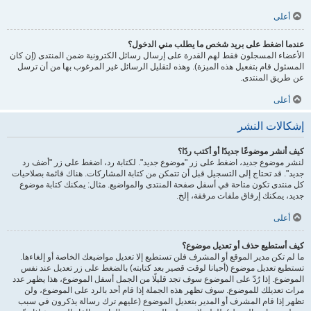
أعلى
عندما اضغط على بريد شخص ما يطلب مني الدخول؟
الأعضاء المسجلون فقط لهم القدرة على إرسال رسائل الكترونية ضمن المنتدى (إن كان
المسئول قام بتفعيل هذه الميزة). وهذه لتقليل الرسائل غير المرغوب بها من أن ترسل
عن طريق المنتدى.
أعلى
إشكالات النشر
كيف أنشر موضوعًا جديدًا أو أكتب ردًا؟
لنشر موضوع جديد، اضغط على زر "موضوع جديد". لكتابة رد، اضغط على زر "أضف رد
جديد". قد تحتاج إلى التسجيل قبل أن تتمكن من كتابة المشاركات. هناك قائمة بصلاحيات
كل منتدى تكون متاحة في أسفل صفحة المنتدى والمواضيع. مثال: يمكنك كتابة موضوع
جديد، يمكنك إرفاق ملفات مرفقة، إلخ.
أعلى
كيف أستطيع حذف أو تعديل موضوع؟
ما لم تكن مدير الموقع أو المشرف فلن تستطيع إلا تعديل مواضيعك الخاصة أو إلغاءها.
تستطيع تعديل موضوع (أحيانا لوقت قصير بعد كتابته) بالضغط على زر تعديل عند نفس
الموضوع. إذا رُدّ على الموضوع سوف تجد قليلًا من الجمل أسفل الموضوع، هذا يظهر عدد
مرات تعديلك للموضوع. سوف تظهر هذه الجملة إذا قام أحد بالرد على الموضوع، ولن
تظهر إذا قام المشرف أو المدير بتعديل الموضوع (عليهم ترك رسالة يذكرون في سبب