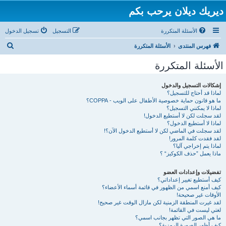
ديريك ديلان يرحب بكم
الأسئلة المتكررة
التسجيل
تسجيل الدخول
ب
فهرس المنتدى
الأسئلة المتكررة
ح
الأسئلة المتكررة
ث
إشكالات التسجيل والدخول
لماذا قد أحتاج للتسجيل؟
ما هو قانون حماية خصوصية الأطفال على الويب - COPPA؟
لماذا لا يمكنني التسجيل؟
لقد سجلت لكن لا أستطيع الدخول!
لماذا لا أستطيع الدخول؟
لقد سجلت في الماضي لكن لا أستطيع الدخول الآن؟!
لقد فقدت كلمة المرور!
لماذا يتم إخراجي آليا؟
ماذا يعمل ”حذف الكوكيز“ ؟
تفضيلات وإعدادات العضو
كيف أستطيع تغيير إعداداتي؟
كيف أمنع اسمي من الظهور في قائمة أسماء الأعضاء؟
الأوقات غير صحيحة!
لقد غيرت المنطقة الزمنية لكن مازال الوقت غير صحيح!
لغتي ليست في القائمة!
ما هي الصور التي تظهر بجانب اسمي؟
كيف أظهر الصورة الرمزية؟