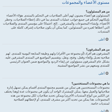
مستوى الأعضاء والمجموعات
من هم المسئولون؟
المسئولون هو أعضاء معينون لهم أعلى الصلاحيات في التحكم بالمنتدى. هؤلاء الأعضاء
بإمكانهم التحكم في جميع جوانب عمليات المنتدى بما في ذلك إعطاء الصلاحيات، وحظر
الأعضاء، وإنشاء المجموعات والمشرفين... إلخ. اعتمادًا على مؤسس المنتدى والصلاحيات
التي أعطاها لغيره من المسئولين، كما يمكن أن يكون صلاحيات إشراف كاملة على
المنتديات.
أعلى
من هم المشرفون؟
المشرفون هم أفراد (أو مجموعة من الأفراد) ولهم وظيفة المتابعة اليومية للمنتدى. لهم
صلاحية تعديل وإلغاء وقفل، وفتح، ونقل، وتقسيم المواضيع في المنتدى المشرفين عليه.
بشكل عام المشرفون مسؤولون عن إبقاء الردود والمواضيع ضمن العنوان الرئيسي
للمنتدى ومنعهم من نشر المواضيع المشينة.
أعلى
ما هي مجموعات المستخدمين؟
مجموعات المستخدمين هي تمكن من تقسيم مجتمع المنتدى أقسام يمكن تسهل إدارة
صلاحياتها والعمل معها، يمكن للمشترك الواحد أن يكون في مجموعات عدة (وهذا يختلف
عن الكثير من أنواع المنتديات الأخرى) ويمكن تحديد صلاحيات لكل مجموعة من هذه
المجموعات. هذا يمكن من تحديد أكثر من مشرف للمنتدى، أو لإعطائهم الصلاحية
لمنتديات خاصة.
أعلى