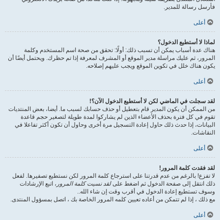
فأرسل رسالة للمدير.
أعلى
لماذا لا أستطيع الدخول؟
هناك عدة أسباب يمكن أن تسبب ذلك: أولًا: تحقق من صحة اسم المستخدم وكلمة
المرور، ثم عليك مراسلة مدير الموقع أو المشرف لمعرفة إذا تم حظرك. ويحتمل أيضًا أن
يكون هناك خلل في تكوين الموقع ويجب عليهم إصلاحه.
أعلى
لقد سجلت في الماضي لكن لا أستطيع الدخول الآن؟!
من الممكن أن يكون المدير قام بتعطيل أو حذف حسابك لسبب ما. أيضا، بعض المنتديات
تقوم في كل فترة بحذف الأعضاء الذين لم يشاركوا لمدة طويلة لتصغير حجم قاعدة
البيانات، إذا حدث ذلك حاول إعادة التسجيل مرة أخرى وحاول أن تكون أكثر تفاعلا في
النقاشات.
أعلى
لقد فقدت كلمة المرور!
لا تفزع! بالرغم من عدم قدرتنا على استرجاع كلمة المرور لكن نستطيع تصفيرها. لفعل
ذلك انتقل إلى صفحة الدخول ثم اضغط على
لقد نسيت كلمة المرور
، اتبع الإرشادات
وسوف تستطيع إعادة الدخول في أقرب وقت إن شاء الله..
مع ذلك ، إذا لم تتمكن من أعاده تعيين كلمه المرور الخاصة بك ، اتصل بمسؤول المنتدى.
أعلى