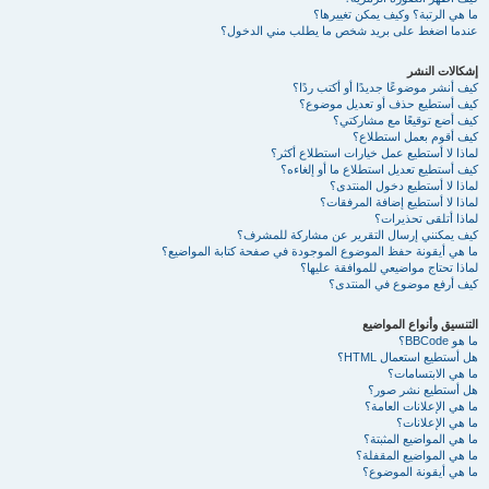
ما هي الرتبة؟ وكيف يمكن تغييرها؟
عندما اضغط على بريد شخص ما يطلب مني الدخول؟
إشكالات النشر
كيف أنشر موضوعًا جديدًا أو أكتب ردًا؟
كيف أستطيع حذف أو تعديل موضوع؟
كيف أضع توقيعًا مع مشاركتي؟
كيف أقوم بعمل استطلاع؟
لماذا لا أستطيع عمل خيارات استطلاع أكثر؟
كيف أستطيع تعديل استطلاع ما أو إلغاءه؟
لماذا لا أستطيع دخول المنتدى؟
لماذا لا أستطيع إضافة المرفقات؟
لماذا أتلقى تحذيرات؟
كيف يمكنني إرسال التقرير عن مشاركة للمشرف؟
ما هي أيقونة حفظ الموضوع الموجودة في صفحة كتابة المواضيع؟
لماذا تحتاج مواضيعي للموافقة عليها؟
كيف أرفع موضوع في المنتدى؟
التنسيق وأنواع المواضيع
ما هو BBCode؟
هل أستطيع استعمال HTML؟
ما هي الابتسامات؟
هل أستطيع نشر صور؟
ما هي الإعلانات العامة؟
ما هي الإعلانات؟
ما هي المواضيع المثبتة؟
ما هي المواضيع المقفلة؟
ما هي أيقونة الموضوع؟