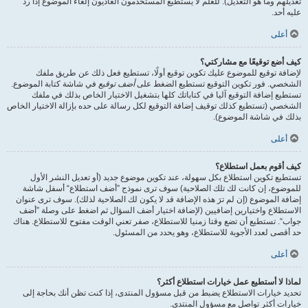
تعديلهم وما هو التعديل). للعلم لا يستطيع المستخدمون العاديون إلغاء الموضوع إذا ردّ
عليه أحد.
أعلى
كيف أضع توقيعًا مع مشاركتي؟
لإضافة توقيع للموضوع عليك تكوين توقيع أولًا، تستطيع فعل ذلك عن طريق ملفك
الشخصي. فور تكوين التوقيع تستطيع الضغط على
أضف توقيع
في شاشة كتابة الموضوع.
تستطيع إضافة التوقيع آليا في كتاباتك كلها بتشغيل الاختيار الخاص بذلك في ملفك
الشخصي (تستطيع كذلك توقيف إضافة التوقيع لكل رسالة على حده بإزالة الاختيار الخاص
بذلك في شاشة الموضوع).
أعلى
كيف أقوم بعمل استطلاع؟
تستطيع تكوين استطلاع بكل سهولة، عند تكوين موضوع جديد (أو تعديل النشر الأول
للموضوع، إن كانت لك تلك الصلاحية) سوف ترى نموذج ”أضف استطلاع“ أسفل شاشة
إضافة الموضوع (إن لم ترَ هذه الإضافة قد لا يكون لك الصلاحية لذلك). سوف ترى عنوان
الاستطلاع واختيارين إضافيين (لإضافة اختيار أضف السؤال ثم اضغط على وصلة ”أضف
جواب“. تستطيع أن تضع وقتا زمنيا للاستطلاع، صفر تعني الوقت مفتوح للاستطلاع. هناك
حد أقصى لعدد الأجوبة للاستطلاع، وهو يحدد من المسئول.
أعلى
لماذا لا أستطيع عمل خيارات استطلاع أكثر؟
تحديد خيارات الاستطلاع يضبط من قبل مسؤول المنتدى، إذا كنت تظن أنك بحاجة إلى
خيارات أكثر تواصل مع مسؤول المنتدى.