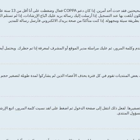
أولًا تأكد من إدخالك 
ون أبلغت بها عند التسجيل. إذا أرسلت إليك رسالة بريد عليك اتّباع الإرشادات، إذا لم تستل
طريقة سيئة ومجهولة. إذا كنت متأكدًا من صحة بريدك الالكتروني فأرسل رسالة للمدير.
 وكلمة المرور، ثم عليك مراسلة مدير الموقع أو المشرف لمعرفة إذا تم حظرك. ويحتمل أيضً
بعض المنتديات تقوم في كل فترة بحذف الأعضاء الذين لم يشاركوا لمدة طويلة لتصغير حجم ق
 تصفيرها. لفعل ذلك انتقل إلى صفحة الدخول ثم اضغط على
لقد نسيت كلمة المرور
، اتبع الإ
مسؤول المنتدى.