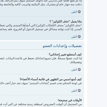
إذا لم تضع علامة على
تذكرني
عند دخولك المنتدى سوف يتم إخراجك بعد 
دخلت منه جهاز عام أو مشترك، مثل المكتبة وانترنت كافيه والجامعة وغير
أعلى
ماذا يعمل ”حذف الكوكيز“ ؟
”حذف الكوكيز“ يحذف الكعكات (كوكيز) التي أنشأها المنتدى والتي تجعلك
المدير. إذا كنت تواجه مشاكل في تسجيل الدخول أو الخروج، فقد يساع
أعلى
تفضيلات وإعدادات العضو
كيف أستطيع تغيير إعداداتي؟
إذا كنت عضوًا مسجلًا، فإن جميع إعداداتك تحفظ في قاعدة البيانات. ل
وتفضيلاتك.
أعلى
كيف أمنع اسمي من الظهور في قائمة أسماء الأعضاء؟
في لوحة التحكم تحت قسم ”إعدادات المنتدى“ سوف تجد خيار
أخف حالت
أعلى
الأوقات غير صحيحة!
من المحتمل أن الوقت المعروض لمنطقة زمنية مختلفة عن التي أنت فيها، ف