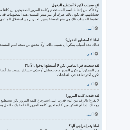
لقد سجلت لكن لا أستطيع الدخول!
حساباتهم، قد يكون ذلك عبرك أو عبر مدير المنتدى هذه المعلومات قد تك
تنشيط الحساب تلك هي منع المستخدمين العابرين من استغلال المنتدى ب
أعلى
لماذا لا أستطيع الدخول؟
هناك عدة أسباب يمكن أن تسبب ذلك: أولًا: تحقق من صحة اسم المستخدم
أعلى
لقد سجلت في الماضي لكن لا أستطيع الدخول الآن؟!
من الممكن أن يكون المدير قام بتعطيل أو حذف حسابك لسبب ما. أيضا، 
تكون أكثر تفاعلا في النقاشات.
أعلى
لقد فقدت كلمة المرور!
لا تفزع! بالرغم من عدم قدرتنا على استرجاع كلمة المرور لكن نستطيع
مع ذلك ، إذا لم تتمكن من أعاده تعيين كلمه المرور الخاصة بك ، اتصل ب
أعلى
لماذا يتم إخراجي آليا؟