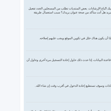
اسم المستخدم وكلمة المرور الصحيحين. إن كانتا صحيحتين فقد حدث أحد أمرين. إذا كان دعم COPPA فعال وضغطت على أنا أقل من 13 سنة عليك اتّباع الإرشادات. بعض المنتديات تطلب من المسجلين الجدد تفعيل
م البريد هل أنت متأكد من صحة عنوان بريدك؟ سبب استعمال طريقة
ا أن يكون هناك خلل في تكوين الموقع ويجب عليهم إصلاحه.
اعدة البيانات، إذا حدث ذلك حاول إعادة التسجيل مرة أخرى وحاول أن
رشادات وسوف تستطيع إعادة الدخول في أقرب وقت إن شاء الله..