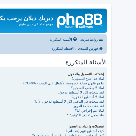
ديريك ديلان يرحب بك
موقع اجتماعي ديني منوع
روابط سريعة
الأسئلة المتكررة
فهرس المنتدى
الأسئلة المتكررة
الأسئلة المتكررة
إشكالات التسجيل والدخول
لماذا قد أحتاج للتسجيل؟
ما هو قانون حماية خصوصية الأطفال على الويب - COPPA؟
لماذا لا يمكنني التسجيل؟
لقد سجلت لكن لا أستطيع الدخول!
لماذا لا أستطيع الدخول؟
لقد سجلت في الماضي لكن لا أستطيع الدخول الآن؟!
لقد فقدت كلمة المرور!
لماذا يتم إخراجي آليا؟
ماذا يعمل ”حذف الكوكيز“ ؟
تفضيلات وإعدادات العضو
كيف أستطيع تغيير إعداداتي؟
كيف أمنع اسمي من الظهور في قائمة أسماء الأعضاء؟