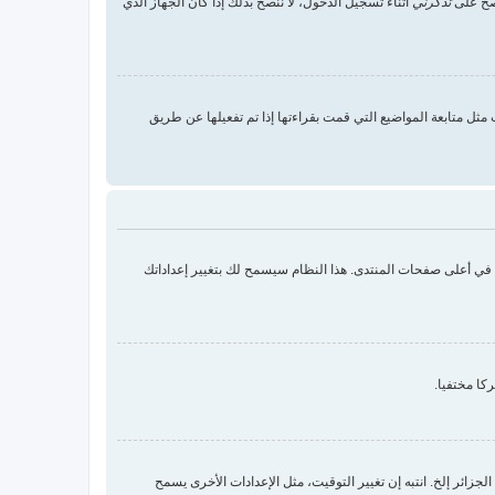
 صح على
تذكرني
أثناء تسجيل الدخول، لا ننصح بذلك إذا كان الجهاز الذي
ثل متابعة المواضيع التي قمت بقراءتها إذا تم تفعيلها عن طريق
ك في أعلى صفحات المنتدى. هذا النظام سيسمح لك بتغيير إعداداتك
كا مختفيا.
زائر إلخ. انتبه إن تغيير التوقيت، مثل الإعدادات الأخرى يسمح