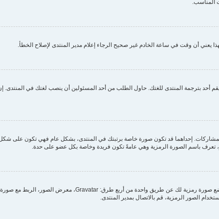
 المناسب.
ا يعني أن وقت في ساعة الخادم غير صحيح الرجاء إعلام مدير المنتدى لإصلاح الخطأ.
م أحد بترجمة المنتدى للغتك. حاول الطلب من أحد المسئولين أن ينصب لغتك في المنتدى. إن 
مشاركات. إحداهما قد تكون صورة خاصة برتبتك في المنتدى، بشكل عام فهي تكون على شكل ن
بر، تعرف باسم الصورة الرمزية وهي عامةً تكون فريدة وخاصة بكل عضو على حدة.
من خلال لوحة التحكم الخاصة بك، تحت بند "الملف الشخصي" يمكنك وضع
ستخدام الصور الرمزية، قم بالاتصال بمدير المنتدى.