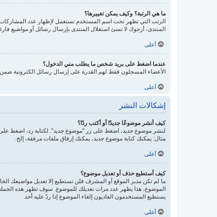
ما هي الرتبة؟ وكيف يمكن تغييرها؟
الرتب التي تظهر تحت اسم المستخدم تستعمل لإظهار عدد المشاركات أو
المنتدى، أرجوك لا تسئ استغلال المنتدى بإرسال رسائل أو مواضيع فارغ
أعلى
عندما اضغط على بريد شخص ما يطلب مني الدخول؟
الأعضاء المسجلون فقط لهم القدرة على إرسال رسائل الكترونية ضمن ال
أعلى
إشكالات النشر
كيف أنشر موضوعًا جديدًا أو أكتب ردًا؟
لنشر موضوع جديد، اضغط على زر "موضوع جديد". لكتابة رد، اضغط على ز
مثال: يمكنك كتابة موضوع جديد، يمكنك إرفاق ملفات مرفقة، إلخ.
أعلى
كيف أستطيع حذف أو تعديل موضوع؟
ما لم تكن مدير الموقع أو المشرف فلن تستطيع إلا تعديل مواضيعك الخاص
الموضوع، هذا يظهر عدد مرات تعديلك للموضوع. سوف تظهر هذه الجملة إذ
يستطيع المستخدمون العاديون إلغاء الموضوع إذا ردّ عليه أحد.
أعلى