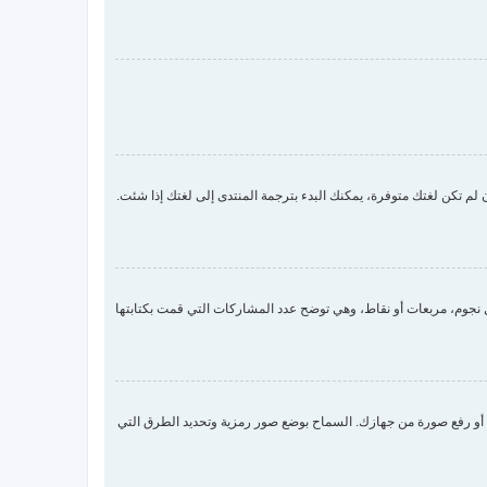
لم تكن لغتك متوفرة، يمكنك البدء بترجمة المنتدى إلى لغتك إذا شئت.
جوم، مربعات أو نقاط، وهي توضح عدد المشاركات التي قمت بكتابتها
 صورة رمزية لك عن طريق واحدة من أربع طرق: Gravatar، معرض الصور، الربط مع صورة أو رفع صورة من جهازك. السماح بوضع صور رمزية وتحديد الطرق التي