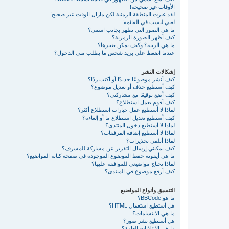
الأوقات غير صحيحة!
لقد غيرت المنطقة الزمنية لكن مازال الوقت غير صحيح!
لغتي ليست في القائمة!
ما هي الصور التي تظهر بجانب اسمي؟
كيف أظهر الصورة الرمزية؟
ما هي الرتبة؟ وكيف يمكن تغييرها؟
عندما اضغط على بريد شخص ما يطلب مني الدخول؟
إشكالات النشر
كيف أنشر موضوعًا جديدًا أو أكتب ردًا؟
كيف أستطيع حذف أو تعديل موضوع؟
كيف أضع توقيعًا مع مشاركتي؟
كيف أقوم بعمل استطلاع؟
لماذا لا أستطيع عمل خيارات استطلاع أكثر؟
كيف أستطيع تعديل استطلاع ما أو إلغاءه؟
لماذا لا أستطيع دخول المنتدى؟
لماذا لا أستطيع إضافة المرفقات؟
لماذا أتلقى تحذيرات؟
كيف يمكنني إرسال التقرير عن مشاركة للمشرف؟
ما هي أيقونة حفظ الموضوع الموجودة في صفحة كتابة المواضيع؟
لماذا تحتاج مواضيعي للموافقة عليها؟
كيف أرفع موضوع في المنتدى؟
التنسيق وأنواع المواضيع
ما هو BBCode؟
هل أستطيع استعمال HTML؟
ما هي الابتسامات؟
هل أستطيع نشر صور؟
ما هي الإعلانات العامة؟