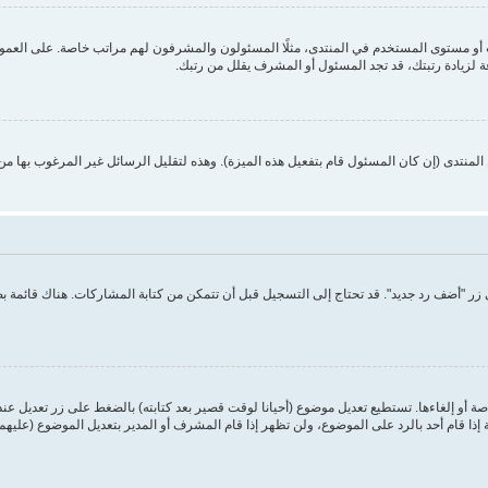
 مستوى المستخدم في المنتدى، مثلًا المسئولون والمشرفون لهم مراتب خاصة. على العموم أ
ة لزيادة رتبتك، قد تجد المسئول أو المشرف يقلل من رتبك.
منتدى (إن كان المسئول قام بتفعيل هذه الميزة). وهذه لتقليل الرسائل غير المرغوب بها م
ر "أضف رد جديد". قد تحتاج إلى التسجيل قبل أن تتمكن من كتابة المشاركات. هناك قائمة 
ة أو إلغاءها. تستطيع تعديل موضوع (أحيانا لوقت قصير بعد كتابته) بالضغط على زر تعديل عن
ا قام أحد بالرد على الموضوع، ولن تظهر إذا قام المشرف أو المدير بتعديل الموضوع (عليهم 