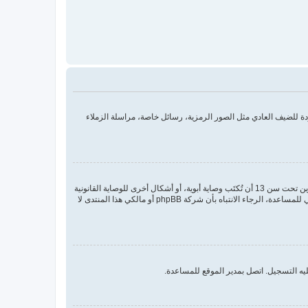
 للضيف العادي مثل الصور الرمزية، رسائل خاصة، مراسلة الزملاء
COPPA، أو قانون حماية خصوصية الأطفال على الويب هو قانون في الولايات المتحدة الأمريكية صدر في عام 1998 يطلب من المواقع التي تجمع معلومات من القاصرين تحت سن 13 أن تُكتَب وصاية أبوية، أو أشكال أخرى للوصاية القانونية
بأن يسمحوا بجمع معلومات خاصة معرفة من القاصر تحت سن 13. إذا كنت غير متأكد إذا كان ينطبق عليك هذا القانون بوصفك شخصا فقم بالتواصل مع مستشار قانوني للمساعدة، الرجاء الانتباه بأن شركة phpBB أو مالكي هذا المنتدى لا
يه التسجيل. اتصل بمدير الموقع للمساعدة.