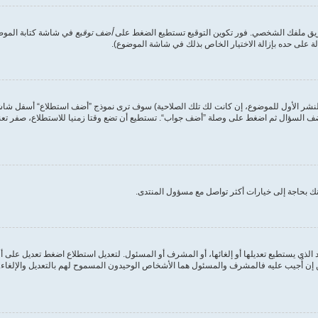
طريق ملفك الشخصي. فور تكوين التوقيع تستطيع الضغط على
أضف توقيع
في شاشة كتابة الموضوع
على حده بإزالة الاختيار الخاص بذلك في شاشة الموضوع).
لنشر الأول للموضوع، إن كانت لك تلك الصلاحية) سوف ترى نموذج ”أضف استطلاع“ أسفل شاشة إ
أضف السؤال ثم اضغط على وصلة ”أضف جواب“. تستطيع أن تضع وقتا زمنيا للاستطلاع، صفر تعني
ك بحاجة إلى خيارات أكثر تواصل مع مسؤول المنتدى.
الذي يستطيع تعديلها أو إلغائها، أو المشرف أو المسئول. لتعديل استطلاع اضغط تعديل على أ
ن أُجيب عليه فالمشرف والمسئول هما الأشخاص الوحيدون المسموح لهم بالتعديل والإلغاء. وه