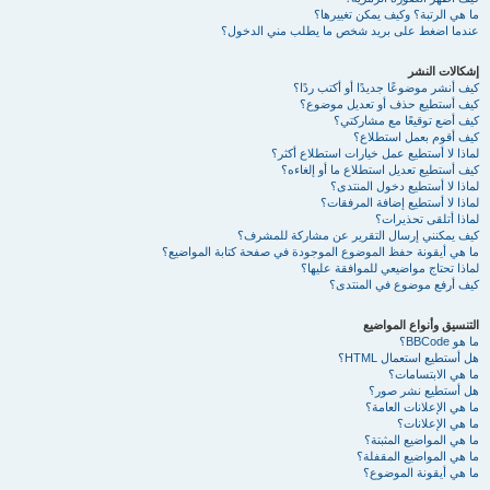
ما هي الرتبة؟ وكيف يمكن تغييرها؟
عندما اضغط على بريد شخص ما يطلب مني الدخول؟
إشكالات النشر
كيف أنشر موضوعًا جديدًا أو أكتب ردًا؟
كيف أستطيع حذف أو تعديل موضوع؟
كيف أضع توقيعًا مع مشاركتي؟
كيف أقوم بعمل استطلاع؟
لماذا لا أستطيع عمل خيارات استطلاع أكثر؟
كيف أستطيع تعديل استطلاع ما أو إلغاءه؟
لماذا لا أستطيع دخول المنتدى؟
لماذا لا أستطيع إضافة المرفقات؟
لماذا أتلقى تحذيرات؟
كيف يمكنني إرسال التقرير عن مشاركة للمشرف؟
ما هي أيقونة حفظ الموضوع الموجودة في صفحة كتابة المواضيع؟
لماذا تحتاج مواضيعي للموافقة عليها؟
كيف أرفع موضوع في المنتدى؟
التنسيق وأنواع المواضيع
ما هو BBCode؟
هل أستطيع استعمال HTML؟
ما هي الابتسامات؟
هل أستطيع نشر صور؟
ما هي الإعلانات العامة؟
ما هي الإعلانات؟
ما هي المواضيع المثبتة؟
ما هي المواضيع المقفلة؟
ما هي أيقونة الموضوع؟