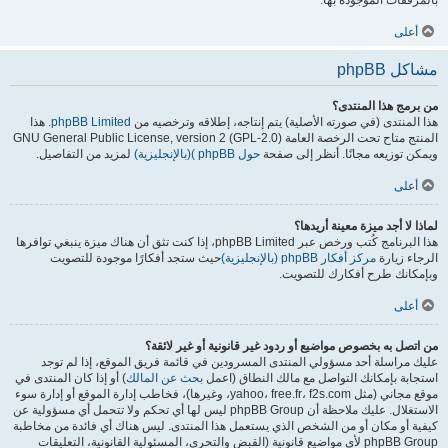
بالمرفقات الموجودة بها.
أعلى
مشاكل phpBB
من برمج هذا المنتدى؟
هذا المنتدى (في صورته الأصلية) يتم إنتاجه، إطلاقه وترخصيه من
phpBB Limited
. هذا
المنتج متاح تحت الرخصة العامة GNU General Public License, version 2 (GPL-2.0)
ويمكن توزيعه مجانًا. أنظر إلى صفحة
حول phpBB )(بالإنجليزية)
لمزيد من التفاصيل.
أعلى
لماذا لا أجد ميزة معينة أريدها؟
هذا البرنامج كُتب ورخص عبر phpBB Limited، إذا كنت تثق أن هناك ميزة ينبغي توافرها
الرجاء زيارة
مركز أفكار phpBB (بالإنجليزية)
حيث ستجد أفكارًا موجودة للتصويت
وبإمكانك طرح أفكارك للتصويت.
أعلى
من اتصل به بخصوص مواضيع أو ردود غير قانونية أو غير لائقة؟
عليك مراسلة أحد مسؤولي المنتدى المسرودين في قائمة فريق الموقع، إذا لم توجد
استجابة بإمكانك التواصل مع مالك النطاق (اعمل
بحث عن المالك
) أو إذا كان المنتدى في
موقع مجاني (مثل yahoo، free.fr، f2s.com، وغيرها)، فخاطب إدارة الموقع أو إدارة سوء
الاستغلال. عليك ملاحظة أن phpBB Group ليس لها أي تحكم ولا تتحمل أي مسؤولية عن
كيفية أو مكان أو من الشخص الذي يستعمل هذا المنتدى. ليس هناك أي فائدة من مخاطبة
phpBB Group لأي مواضيع قانونية (القبض والتحري، المسئولية القانونية، التعليقات