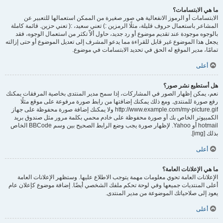
ما هي الابتسامات؟
الابتسامات أو الرموز الانفعالية هي صور صغيرة من الممكن استعمالها للتعبير عن
المشاعر باستعمال حروف قليلة، مثلًا الرمزين :) تعني سعيد، :( تعني حزين. قائمة كاملة
بالوجوه موجودة عند تقديم موضوع أو رد جديد، حاول ألاّ تكثر من استعمال الوجوه، فقد
يجعل هذا الموضوع غير قابل للقراءة مما يدعو المشرف إلى تعديل الموضوع أو حتى إزالته
تمامًا، مدير الموقع له الحق في تحديد الابتسامات في موضوع.
أعلى
هل أستطيع نشر صور؟
نعم، يمكن إظهار الصور في المشاركات، إذا سمح مدير المنتدى بخاصية المرفقات يمكنك
رفع صورة للمنتدى. ومع ذلك يمكنك إضافتها من رابط صورة مرفوعة على موقع مثلًا
http://www.example.com/my-picture.gif ولا يمكنك إضافة صورة محفوظة على جهاز
الكمبيوتر الخاص بك أو صورة محفوظة على خادم محمي بكلمة مرور مثل صندوق بريد
hotmail أو Yahoo. لإظهار صورة يجب وضع الرابط الصحيح بين وسم BBCode الخاص
بذلك [img].
أعلى
ما هي الإعلانات العامة؟
الإعلانات العامة تحوي معلومات مهمة يتوجب الاطلاع عليها. وستظهر الإعلانات العامة
أعلى المنتديات جميعها وفي لوحة تحكم ملفك الشخصي أيضًا. إضافة موضوع كإعلان عام
يعود إلى صلاحياتك الموضوعة من مدير المنتدى.
أعلى