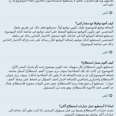
تعديلهم وما هو التعديل). للعلم لا يستطيع المستخدمون العاديون إلغاء الموضوع إذا ردّ
عليه أحد.
أعلى
كيف أضع توقيعًا مع مشاركتي؟
لإضافة توقيع للموضوع عليك تكوين توقيع أولًا، تستطيع فعل ذلك عن طريق ملفك
الشخصي. فور تكوين التوقيع تستطيع الضغط على
أضف توقيع
في شاشة كتابة الموضوع.
تستطيع إضافة التوقيع آليا في كتاباتك كلها بتشغيل الاختيار الخاص بذلك في ملفك
الشخصي (تستطيع كذلك توقيف إضافة التوقيع لكل رسالة على حده بإزالة الاختيار الخاص
بذلك في شاشة الموضوع).
أعلى
كيف أقوم بعمل استطلاع؟
تستطيع تكوين استطلاع بكل سهولة، عند تكوين موضوع جديد (أو تعديل النشر الأول
للموضوع، إن كانت لك تلك الصلاحية) سوف ترى نموذج ”أضف استطلاع“ أسفل شاشة
إضافة الموضوع (إن لم ترَ هذه الإضافة قد لا يكون لك الصلاحية لذلك). سوف ترى عنوان
الاستطلاع واختيارين إضافيين (لإضافة اختيار أضف السؤال ثم اضغط على وصلة ”أضف
جواب“. تستطيع أن تضع وقتا زمنيا للاستطلاع، صفر تعني الوقت مفتوح للاستطلاع. هناك
حد أقصى لعدد الأجوبة للاستطلاع، وهو يحدد من المسئول.
أعلى
لماذا لا أستطيع عمل خيارات استطلاع أكثر؟
تحديد خيارات الاستطلاع يضبط من قبل مسؤول المنتدى، إذا كنت تظن أنك بحاجة إلى
خيارات أكثر تواصل مع مسؤول المنتدى.