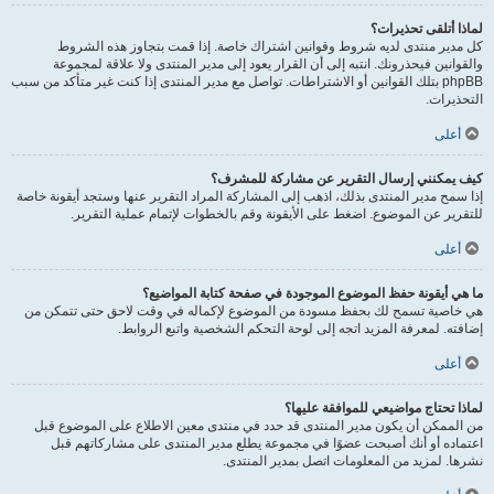
لماذا أتلقى تحذيرات؟
كل مدير منتدى لديه شروط وقوانين اشتراك خاصة. إذا قمت بتجاوز هذه الشروط
والقوانين فيحذرونك. انتبه إلى أن القرار يعود إلى مدير المنتدى ولا علاقة لمجموعة
phpBB بتلك القوانين أو الاشتراطات. تواصل مع مدير المنتدى إذا كنت غير متأكد من سبب
التحذيرات.
أعلى
كيف يمكنني إرسال التقرير عن مشاركة للمشرف؟
إذا سمح مدير المنتدى بذلك، اذهب إلى المشاركة المراد التقرير عنها وستجد أيقونة خاصة
للتقرير عن الموضوع. اضغط على الأيقونة وقم بالخطوات لإتمام عملية التقرير.
أعلى
ما هي أيقونة حفظ الموضوع الموجودة في صفحة كتابة المواضيع؟
هي خاصية تسمح لك بحفظ مسودة من الموضوع لإكماله في وقت لاحق حتى تتمكن من
إضافته. لمعرفة المزيد اتجه إلى لوحة التحكم الشخصية واتبع الروابط.
أعلى
لماذا تحتاج مواضيعي للموافقة عليها؟
من الممكن أن يكون مدير المنتدى قد حدد في منتدى معين الاطلاع على الموضوع قبل
اعتماده أو أنك أصبحت عضوًا في مجموعة يطلع مدير المنتدى على مشاركاتهم قبل
نشرها. لمزيد من المعلومات اتصل بمدير المنتدى.