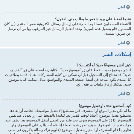
أعلى
عندما اضغط على بريد شخص ما يطلب مني الدخول؟
الأعضاء المسجلون فقط لهم القدرة على إرسال رسائل الكترونية ضمن المنتدى (إن كان
المسئول قام بتفعيل هذه الميزة). وهذه لتقليل الرسائل غير المرغوب بها من أن ترسل
عن طريق المنتدى.
أعلى
إشكالات النشر
كيف أنشر موضوعًا جديدًا أو أكتب ردًا؟
لنشر موضوع جديد، اضغط على زر "موضوع جديد". لكتابة رد، اضغط على زر "أضف رد
جديد". قد تحتاج إلى التسجيل قبل أن تتمكن من كتابة المشاركات. هناك قائمة بصلاحيات
كل منتدى تكون متاحة في أسفل صفحة المنتدى والمواضيع. مثال: يمكنك كتابة موضوع
جديد، يمكنك إرفاق ملفات مرفقة، إلخ.
أعلى
كيف أستطيع حذف أو تعديل موضوع؟
ما لم تكن مدير الموقع أو المشرف فلن تستطيع إلا تعديل مواضيعك الخاصة أو إلغاءها.
تستطيع تعديل موضوع (أحيانا لوقت قصير بعد كتابته) بالضغط على زر تعديل عند نفس
الموضوع. إذا رُدّ على الموضوع سوف تجد قليلًا من الجمل أسفل الموضوع، هذا يظهر عدد
مرات تعديلك للموضوع. سوف تظهر هذه الجملة إذا قام أحد بالرد على الموضوع، ولن
تظهر إذا قام المشرف أو المدير بتعديل الموضوع (عليهم ترك رسالة يذكرون في سبب