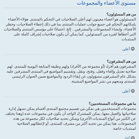
مستوى الأعضاء والمجموعات
من هم المسئولون؟
المسئولون هو أعضاء معينون لهم أعلى الصلاحيات في التحكم بالمنتدى. هؤلاء الأعضاء
بإمكانهم التحكم في جميع جوانب عمليات المنتدى بما في ذلك إعطاء الصلاحيات، وحظر
الأعضاء، وإنشاء المجموعات والمشرفين... إلخ. اعتمادًا على مؤسس المنتدى والصلاحيات
التي أعطاها لغيره من المسئولين، كما يمكن أن يكون صلاحيات إشراف كاملة على
المنتديات.
أعلى
من هم المشرفون؟
المشرفون هم أفراد (أو مجموعة من الأفراد) ولهم وظيفة المتابعة اليومية للمنتدى. لهم
صلاحية تعديل وإلغاء وقفل، وفتح، ونقل، وتقسيم المواضيع في المنتدى المشرفين عليه.
بشكل عام المشرفون مسؤولون عن إبقاء الردود والمواضيع ضمن العنوان الرئيسي
للمنتدى ومنعهم من نشر المواضيع المشينة.
أعلى
ما هي مجموعات المستخدمين؟
مجموعات المستخدمين هي تمكن من تقسيم مجتمع المنتدى أقسام يمكن تسهل إدارة
صلاحياتها والعمل معها، يمكن للمشترك الواحد أن يكون في مجموعات عدة (وهذا يختلف
عن الكثير من أنواع المنتديات الأخرى) ويمكن تحديد صلاحيات لكل مجموعة من هذه
المجموعات. هذا يمكن من تحديد أكثر من مشرف للمنتدى، أو لإعطائهم الصلاحية
لمنتديات خاصة.
أعلى