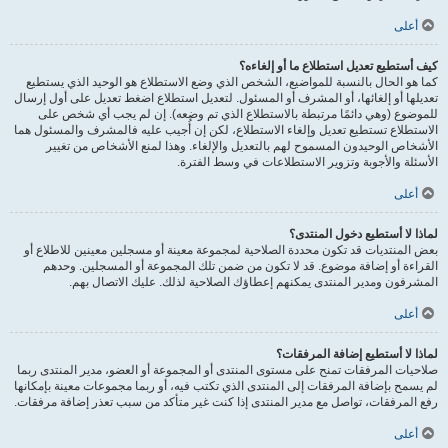
أعلى
كيف أستطيع تعديل استطلاع ما أو إلغاءه؟
كما هو الحال بالنسبة للمواضيع، الشخص الذي وضع الاستطلاع هو الوحيد الذي يستطيع
تعديلها أو إلغائها، أو المشرف أو المسئول. لتعديل استطلاع اضغط تعديل على أول إرسال
للموضوع (وهي دائمًا مرتبطة بالاستطلاع الذي تم وضعه). إن لم يجب أي شخص على
الاستطلاع تستطيع تعديل وإلغاء الاستطلاع، لكن إن أُجيب عليه فالمشرف والمسئول هما
الأشخاص الوحيدون المسموح لهم بالتعديل والإلغاء. وهذا لمنع الأشخاص من تغيير
الأسئلة والأجوبة وتزوير الاستطلاعات في وسط الفترة.
أعلى
لماذا لا أستطيع دخول المنتدى؟
بعض المنتديات قد تكون محددة الصلاحية لمجموعة معينة أو مسجلين معينين للاطلاع أو
القراءة أو إضافة موضوع. قد لا تكون من ضمن تلك المجموعة أو المسجلين. وحدهم
المشرفون ومدير المنتدى يمكنهم إعطاؤك الصلاحية لذلك. عليك الاتصال بهم.
أعلى
لماذا لا أستطيع إضافة المرفقات؟
صلاحيات المرفقات تمنح على مستوى المنتدى أو المجموعة أو العضو، مدير المنتدى ربما
لم يسمح بإضافة المرفقات إلى المنتدى الذي تكتب فيه، أو ربما مجموعات معينة بإمكانها
رفع المرفقات، تواصل مع مدير المنتدى إذا كنت غير متأكد من سبب تعذر إضافة مرفقات.
أعلى