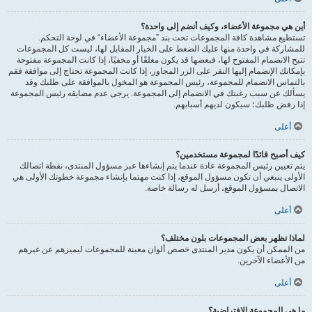
أين هي مجموعة الأعضاء، وكيف أنضم إلى واحدة؟
تستطيع مشاهدة كافة المجموعات تحت بند ”مجموعة الأعضاء“ في لوحة التحكم.
للمشاركة في واحدة منها عليك الضغط على الخيار المقابل لها، ليست كل المجموعات
تتيح الانضمام المفتوح لها، فبعضها قد يكون مغلقًا أو مخفيًا، إذا كانت المجموعة مفتوحة
بإمكانك الإنضمام إليها النقر على الزر المجاور، إذا كانت المجموعة تحتاج إلى موافقة فقم
بالتماس الانضمام للمجموعة، رئيس المجموعة هو المخول بالموافقة على طلبك وقد
يسألك عن سبب رغبتك في الانضمام إلى المجموعة. يرجى عدم مضايقه رئيس المجموعة
إذا رفض طلبك؛ سيكون لديهم أسبابهم.
أعلى
كيف أصبح قائدًا لمجموعة مستخدمين؟
يتم تعيين رئيس المجموعة عادة عندما يتم إنشاءها عبر مسؤول المنتدى، نقطة اتصالك
الأولى ينبغي أن تكون مسؤول الموقع، إذا كنت مهتما بإنشاء مجموعة خطوتك الأولى هي
الاتصال بمسؤول الموقع، أرسل له رسالة خاصة.
أعلى
لماذا تظهر بعض المجموعات بلون مختلف؟
من الممكن أن يكون مدير المنتدى خصص ألوان معينة للمجموعات ليميزهم عن غيرهم
من الأعضاء الآخرين.
أعلى
ما هي المجموعة الافتراضية؟