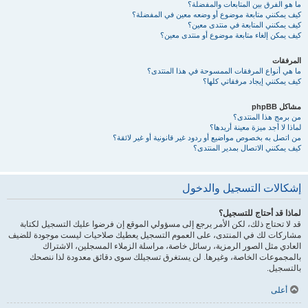
ما هو الفرق بين المتابعات والمفضلة؟
كيف يمكنني متابعة موضوع أو وضعه معين في المفضلة؟
كيف يمكنني المتابعة في منتدى معين؟
كيف يمكن إلغاء متابعة موضوع أو منتدى معين؟
المرفقات
ما هي أنواع المرفقات الممسوحة في هذا المنتدى؟
كيف يمكنني إيجاد مرفقاتي كلها؟
مشاكل phpBB
من برمج هذا المنتدى؟
لماذا لا أجد ميزة معينة أريدها؟
من اتصل به بخصوص مواضيع أو ردود غير قانونية أو غير لائقة؟
كيف يمكنني الاتصال بمدير المنتدى؟
إشكالات التسجيل والدخول
لماذا قد أحتاج للتسجيل؟
قد لا تحتاج ذلك، لكن الأمر يرجع إلى مسؤولي الموقع إن فرضوا عليك التسجيل لكتابة
مشاركات لك في المنتدى، على العموم التسجيل يعطيك صلاحيات ليست موجودة للضيف
العادي مثل الصور الرمزية، رسائل خاصة، مراسلة الزملاء المسجلين، الاشتراك
بالمجموعات الخاصة، وغيرها. لن يستغرق تسجيلك سوى دقائق معدودة لذا ننصحك
بالتسجيل.
أعلى