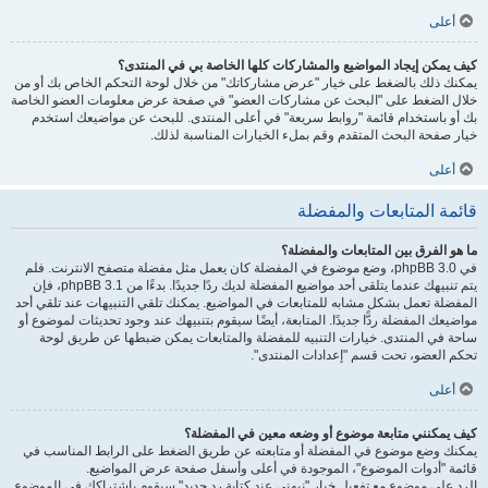
أعلى
كيف يمكن إيجاد المواضيع والمشاركات كلها الخاصة بي في المنتدى؟
يمكنك ذلك بالضغط على خيار "عرض مشاركاتك" من خلال لوحة التحكم الخاص بك أو من
خلال الضغط على "البحث عن مشاركات العضو" في صفحة عرض معلومات العضو الخاصة
بك أو باستخدام قائمة "روابط سريعة" في أعلى المنتدى. للبحث عن مواضيعك استخدم
خيار صفحة البحث المتقدم وقم بملء الخيارات المناسبة لذلك.
أعلى
قائمة المتابعات والمفضلة
ما هو الفرق بين المتابعات والمفضلة؟
في phpBB 3.0، وضع موضوع في المفضلة كان يعمل مثل مفضلة متصفح الانترنت. فلم
يتم تنبيهك عندما يتلقى أحد مواضيع المفضلة لديك ردًا جديدًا. بدءًا من phpBB 3.1، فإن
المفضلة تعمل بشكل مشابه للمتابعات في المواضيع. يمكنك تلقي التنبيهات عند تلقي أحد
مواضيعك المفضلة ردًّا جديدًا. المتابعة، أيضًا سيقوم بتنبيهك عند وجود تحديثات لموضوع أو
ساحة في المنتدى. خيارات التنبيه للمفضلة والمتابعات يمكن ضبطها عن طريق لوحة
تحكم العضو، تحت قسم "إعدادات المنتدى".
أعلى
كيف يمكنني متابعة موضوع أو وضعه معين في المفضلة؟
يمكنك وضع موضوع في المفضلة أو متابعته عن طريق الضغط على الرابط المناسب في
قائمة "أدوات الموضوع"، الموجودة في أعلى وأسفل صفحة عرض المواضيع.
الرد على موضوع مع تفعيل خيار "نبهني عند كتابة رد جديد" سيقوم باشتراكك في الموضوع