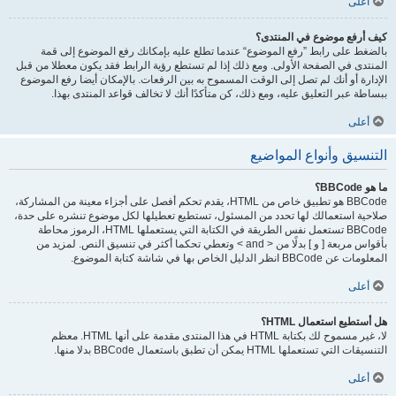
أعلى
كيف أرفع موضوع في المنتدى؟
بالضغط على رابط ”رفع الموضوع“ عندما تطلع عليه بإمكانك رفع الموضوع إلى قمة
المنتدى في الصفحة الأولى. ومع ذلك إذا لم تستطع رؤية الرابط فقد يكون معطلا من قبل
الإدارة أو أنك لم تصل إلى الوقت المسموح به بين الرفعات. بالإمكان أيضا رفع الموضوع
ببساطة عبر التعليق عليه، ومع ذلك، كن متأكدًا أنك لا تخالف قواعد المنتدى بهذا.
أعلى
التنسيق وأنواع المواضيع
ما هو BBCode؟
BBCode هو تطبيق خاص من HTML، يقدم تحكم أفصل على أجزاء معينة من المشاركة،
صلاحية استعمالك لها تحدد من المسئول، تستطيع تعطيلها لكل موضوع تنشره على حدة،
BBCode تستعمل نفس الطريقة في الكتابة التي يستعملها HTML، الرموز محاطة
بأقواس مربعة [ و ] بدلًا من < and > وتعطي تحكما أكثر في تنسيق النص. لمزيد من
المعلومات عن BBCode انظر الدليل الخاص بها في شاشة كتابة الموضوع.
أعلى
هل أستطيع استعمال HTML؟
لا، غير مسموح لك بكتابة HTML في هذا المنتدى مقدمة على أنها HTML. معظم
التنسيقات التي تستعملها HTML يمكن أن تطبق باستعمال BBCode بدلا منها.
أعلى