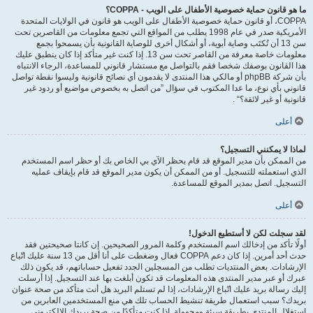
ما هو قانون حماية خصوصية الأطفال على الويب - COPPA؟
COPPA، أو قانون حماية خصوصية الأطفال على الويب هو قانون في الولايات المتحدة
الأمريكية صدر في عام 1998 يطلب من المواقع التي تجمع معلومات من القاصرين تحت
سن 13 أن تُكتَب وصاية أبوية، أو أشكال أخرى للوصاية القانونية بأن يسمحوا بجمع
معلومات خاصة معرفة من القاصر تحت سن 13. إذا كنت غير متأكد إذا كان ينطبق عليك
هذا القانون بوصفك شخصا فقم بالتواصل مع مستشار قانوني للمساعدة، الرجاء الانتباه
بأن شركة phpBB أو مالكي هذا المنتدى لا يقدمون أي نصائح قانونية وليسوا نقطة تواصل
قانوني بأي نوع، ما عدا المكتوب في سؤال ”من اتصل به بخصوص مواضيع أو ردود غير
قانونية أو غير لائقة؟“ .
أعلى
لماذا لا يمكنني التسجيل؟
من الممكن بأن مدير الموقع قد قام بحظر الآي بي الخاص بك أو حظر اسم المستخدم
الذي استعملته للتسجيل. أو من الممكن أن يكون مدير الموقع قد قام بإيقاف عمليه
التسجيل. اتصل بمدير الموقع للمساعدة.
أعلى
لقد سجلت لكن لا أستطيع الدخول!
أولًا تأكد من إدخالك اسم المستخدم وكلمة المرور الصحيحين. إن كانتا صحيحتين فقد
حدث أحد أمرين. إذا كان دعم COPPA فعال وضغطت على أنا أقل من 13 سنة عليك اتّباع
الإرشادات. بعض المنتديات تطلب من المسجلين الجدد تفعيل حساباتهم، قد يكون ذلك
عبرك أو عبر مدير المنتدى هذه المعلومات قد تكون أبلغت بها عند التسجيل. إذا أرسلت
إليك رسالة بريد عليك اتّباع الإرشادات، إذا لم تستلم البريد هل أنت متأكد من صحة عنوان
بريدك؟ سبب استعمال طريقة تنشيط الحساب تلك هي منع المستخدمين العابرين من
استغلال المنتدى بطريقة سيئة ومجهولة. إذا كنت متأكدًا من صحة بريدك الالكتروني