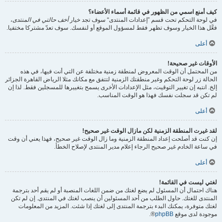
كيف أمنع اسمي من الظهور في قائمة أسماء الأعضاء؟
في لوحة التحكم تحت قسم ”إعدادات المنتدى“ سوف تجد خيار
أخف حالتي في المنتدى
،
فعَّل هذا الخيار وسوف تظهر فقط لمسؤول الموقع أو لنفسك. سوف تعدّ مشتركا مختفيا.
أعلى
الأوقات غير صحيحة!
من المحتمل أن الوقت المعروض لمنطقة زمنية مختلفة عن التي أنت فيها، في هذه
الحالة زر لوحة التحكم وغير منطقتك الزمنية لتتفق مع مكانك مثلا الرياض القاهرة الجزائر
إلخ. انتبه إن تغيير التوقيت، مثل الإعدادات الأخرى يسمح بتغييرها للمسجلين فقط. لذا إن
لم تكن قد سجلت نفسك فهذا هو الوقت المناسب.
أعلى
لقد غيرت المنطقة الزمنية لكن مازال الوقت غير صحيح!
إن كنت قد أصلحت إعداد المنطقة الزمنية وما زال الوقت غير صحيح، فهذا يعني أن وقت
في ساعة الخادم غير صحيح الرجاء إعلام مدير المنتدى لإصلاح الخطأ.
أعلى
لغتي ليست في القائمة!
هناك احتمال أن المسئول لم يضع لغتك من ضمن اللغات المنصبة أو لم يقم أحد بترجمة
المنتدى للغتك. حاول الطلب من أحد المسئولين أن ينصب لغتك في المنتدى. إن لم تكن
لغتك متوفرة، يمكنك البدء بترجمة المنتدى إلى لغتك إذا شئت. المزيد من المعلومات
موجودة لدى موقع
phpBB
®.