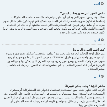
أعلى
ما هي الصور التي تظهر بجانب اسمي؟
هناك نوعان من الصور التي يمكن أن تظهر بجانب اسمك عند مشاهدة المشاركات.
إحداهما قد تكون صورة خاصة برتبتك في المنتدى، بشكل عام فهي تكون على شكل نجوم،
مربعات أو نقاط، وهي توضح عدد المشاركات التي قمت بكتابتها أو حالتك في المنتدى.
الصورة الثانية، والتي في الغالب تكون بحجم أكبر، تعرف باسم الصورة الرمزية وهي عامةً
تكون فريدة وخاصة بكل عضو على حدة.
أعلى
كيف أظهر الصورة الرمزية؟
من خلال لوحة التحكم الخاصة بك، تحت بند "الملف الشخصي" يمكنك وضع صورة رمزية
لك عن طريق واحدة من أربع طرق: Gravatar، معرض الصور، الربط مع صورة أو رفع
صورة من جهازك. السماح بوضع صور رمزية وتحديد الطرق التي يمكن بها وضع الصور
الرمزية هو أمر عائد لمدير المنتدى. إذا لم تستطع استخدام الصور الرمزية، قم بالاتصال
بمدير المنتدى.
أعلى
ما هي الرتبة؟ وكيف يمكن تغييرها؟
الرتب التي تظهر تحت اسم المستخدم تستعمل لإظهار عدد المشاركات أو مستوى
المستخدم في المنتدى، مثلًا المسئولون والمشرفون لهم مراتب خاصة. على العموم أنت
لا تستطيع تغيير كلمات الرتبة لديك التي يتم وضعها عبر مسؤول المنتدى، أرجوك لا تسئ
استغلال المنتدى بإرسال رسائل أو مواضيع فارغة لزيادة رتبتك، قد تجد المسئول أو
المشرف يقلل من رتبك.