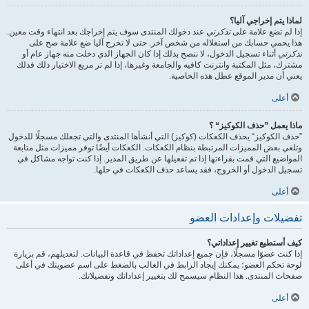
لماذا يتم إخراجي آليا؟
إذا لم تضع علامة على
تذكرني
عند دخولك المنتدى سوف يتم إخراجك بعد انتهاء وقت معين.
هذا يحمي حسابك من استغلاله من شخص آخر. حتى لا تخرج آليا ضع علامة صح على
تذكرني
أثناء تسجيل الدخول، لا ننصح بذلك إذا كان الجهاز الذي دخلت منه جهاز عام أو
مشترك، مثل المكتبة وانترنت كافيه والجامعة وغيرها، إذا لم تر مربع الاختيار ذلك فذلك
يعني أن مدير الموقع عطل هذه الخاصية.
أعلى
ماذا يعمل ”حذف الكوكيز“ ؟
”حذف الكوكيز“ يحذف الكعكات (كوكيز) التي أنشأها المنتدى والتي تجعلك مسجلًا للدخول
وتلغي بعض المميزات المرتبطة بنظام الكعكات. الكعكات أيضًا توفر مميزات مثل متابعة
المواضيع التي قمت بقراءتها إذا تم تفعيلها عن طريق المدير. إذا كنت تواجه مشاكل في
تسجيل الدخول أو الخروج، فقد يساعد حذف الكعكات في حلها.
أعلى
تفضيلات وإعدادات العضو
كيف أستطيع تغيير إعداداتي؟
إذا كنت عضوًا مسجلًا، فإن جميع إعداداتك تحفظ في قاعدة البيانات. لتعديلهم، قم بزيارة
لوحة تحكم العضو؛ يمكنك إيجاد الرابط في الغالب بالضغط على اسم عضويتك في أعلى
صفحات المنتدى. هذا النظام سيسمح لك بتغيير إعداداتك وتفضيلاتك.
أعلى