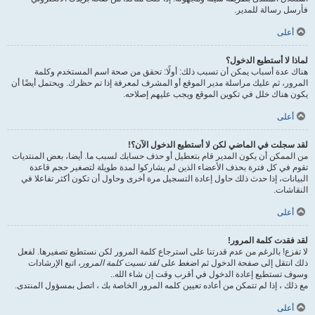
فأرسل رسالة للمدير.
أعلى
لماذا لا أستطيع الدخول؟
هناك عدة أسباب يمكن أن تسبب ذلك: أولًا: تحقق من صحة اسم المستخدم وكلمة
المرور، ثم عليك مراسلة مدير الموقع أو المشرف لمعرفة إذا تم حظرك. ويحتمل أيضًا أن
يكون هناك خلل في تكوين الموقع ويجب عليهم إصلاحه.
أعلى
لقد سجلت في الماضي لكن لا أستطيع الدخول الآن؟!
من الممكن أن يكون المدير قام بتعطيل أو حذف حسابك لسبب ما. أيضا، بعض المنتديات
تقوم في كل فترة بحذف الأعضاء الذين لم يشاركوا لمدة طويلة لتصغير حجم قاعدة
البيانات، إذا حدث ذلك حاول إعادة التسجيل مرة أخرى وحاول أن تكون أكثر تفاعلا في
النقاشات.
أعلى
لقد فقدت كلمة المرور!
لا تفزع! بالرغم من عدم قدرتنا على استرجاع كلمة المرور لكن نستطيع تصفيرها. لفعل
ذلك انتقل إلى صفحة الدخول ثم اضغط على
لقد نسيت كلمة المرور
، اتبع الإرشادات
وسوف تستطيع إعادة الدخول في أقرب وقت إن شاء الله..
مع ذلك ، إذا لم تتمكن من أعاده تعيين كلمه المرور الخاصة بك ، اتصل بمسؤول المنتدى.
أعلى