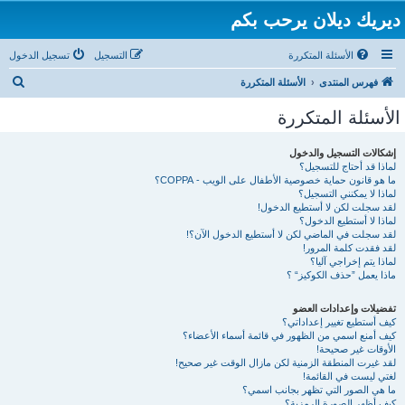
ديريك ديلان يرحب بكم
الأسئلة المتكررة
التسجيل
تسجيل الدخول
ب
فهرس المنتدى
الأسئلة المتكررة
ح
الأسئلة المتكررة
ث
إشكالات التسجيل والدخول
لماذا قد أحتاج للتسجيل؟
ما هو قانون حماية خصوصية الأطفال على الويب - COPPA؟
لماذا لا يمكنني التسجيل؟
لقد سجلت لكن لا أستطيع الدخول!
لماذا لا أستطيع الدخول؟
لقد سجلت في الماضي لكن لا أستطيع الدخول الآن؟!
لقد فقدت كلمة المرور!
لماذا يتم إخراجي آليا؟
ماذا يعمل ”حذف الكوكيز“ ؟
تفضيلات وإعدادات العضو
كيف أستطيع تغيير إعداداتي؟
كيف أمنع اسمي من الظهور في قائمة أسماء الأعضاء؟
الأوقات غير صحيحة!
لقد غيرت المنطقة الزمنية لكن مازال الوقت غير صحيح!
لغتي ليست في القائمة!
ما هي الصور التي تظهر بجانب اسمي؟
كيف أظهر الصورة الرمزية؟