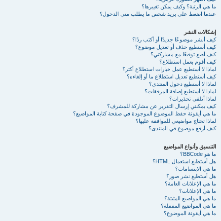
ما هي الرتبة؟ وكيف يمكن تغييرها؟
عندما اضغط على بريد شخص ما يطلب مني الدخول؟
إشكالات النشر
كيف أنشر موضوعًا جديدًا أو أكتب ردًا؟
كيف أستطيع حذف أو تعديل موضوع؟
كيف أضع توقيعًا مع مشاركتي؟
كيف أقوم بعمل استطلاع؟
لماذا لا أستطيع عمل خيارات استطلاع أكثر؟
كيف أستطيع تعديل استطلاع ما أو إلغاءه؟
لماذا لا أستطيع دخول المنتدى؟
لماذا لا أستطيع إضافة المرفقات؟
لماذا أتلقى تحذيرات؟
كيف يمكنني إرسال التقرير عن مشاركة للمشرف؟
ما هي أيقونة حفظ الموضوع الموجودة في صفحة كتابة المواضيع؟
لماذا تحتاج مواضيعي للموافقة عليها؟
كيف أرفع موضوع في المنتدى؟
التنسيق وأنواع المواضيع
ما هو BBCode؟
هل أستطيع استعمال HTML؟
ما هي الابتسامات؟
هل أستطيع نشر صور؟
ما هي الإعلانات العامة؟
ما هي الإعلانات؟
ما هي المواضيع المثبتة؟
ما هي المواضيع المقفلة؟
ما هي أيقونة الموضوع؟