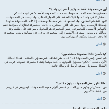
أين هي مجموعة الأعضاء، وكيف أنضم إلى واحدة؟
تستطيع مشاهدة كافة المجموعات تحت بند ”مجموعة الأعضاء“ في لوحة التحكم.
للمشاركة في واحدة منها عليك الضغط على الخيار المقابل لها، ليست كل المجموعات
تتيح الانضمام المفتوح لها، فبعضها قد يكون مغلقًا أو مخفيًا، إذا كانت المجموعة مفتوحة
بإمكانك الإنضمام إليها النقر على الزر المجاور، إذا كانت المجموعة تحتاج إلى موافقة فقم
بالتماس الانضمام للمجموعة، رئيس المجموعة هو المخول بالموافقة على طلبك وقد
يسألك عن سبب رغبتك في الانضمام إلى المجموعة. يرجى عدم مضايقه رئيس المجموعة
إذا رفض طلبك؛ سيكون لديهم أسبابهم.
أعلى
كيف أصبح قائدًا لمجموعة مستخدمين؟
يتم تعيين رئيس المجموعة عادة عندما يتم إنشاءها عبر مسؤول المنتدى، نقطة اتصالك
الأولى ينبغي أن تكون مسؤول الموقع، إذا كنت مهتما بإنشاء مجموعة خطوتك الأولى هي
الاتصال بمسؤول الموقع، أرسل له رسالة خاصة.
أعلى
لماذا تظهر بعض المجموعات بلون مختلف؟
من الممكن أن يكون مدير المنتدى خصص ألوان معينة للمجموعات ليميزهم عن غيرهم
من الأعضاء الآخرين.
أعلى
ما هي المجموعة الافتراضية؟