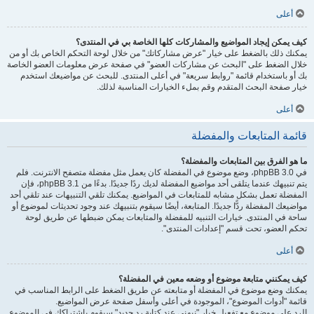
أعلى
كيف يمكن إيجاد المواضيع والمشاركات كلها الخاصة بي في المنتدى؟
يمكنك ذلك بالضغط على خيار "عرض مشاركاتك" من خلال لوحة التحكم الخاص بك أو من
خلال الضغط على "البحث عن مشاركات العضو" في صفحة عرض معلومات العضو الخاصة
بك أو باستخدام قائمة "روابط سريعة" في أعلى المنتدى. للبحث عن مواضيعك استخدم
خيار صفحة البحث المتقدم وقم بملء الخيارات المناسبة لذلك.
أعلى
قائمة المتابعات والمفضلة
ما هو الفرق بين المتابعات والمفضلة؟
في phpBB 3.0، وضع موضوع في المفضلة كان يعمل مثل مفضلة متصفح الانترنت. فلم
يتم تنبيهك عندما يتلقى أحد مواضيع المفضلة لديك ردًا جديدًا. بدءًا من phpBB 3.1، فإن
المفضلة تعمل بشكل مشابه للمتابعات في المواضيع. يمكنك تلقي التنبيهات عند تلقي أحد
مواضيعك المفضلة ردًّا جديدًا. المتابعة، أيضًا سيقوم بتنبيهك عند وجود تحديثات لموضوع أو
ساحة في المنتدى. خيارات التنبيه للمفضلة والمتابعات يمكن ضبطها عن طريق لوحة
تحكم العضو، تحت قسم "إعدادات المنتدى".
أعلى
كيف يمكنني متابعة موضوع أو وضعه معين في المفضلة؟
يمكنك وضع موضوع في المفضلة أو متابعته عن طريق الضغط على الرابط المناسب في
قائمة "أدوات الموضوع"، الموجودة في أعلى وأسفل صفحة عرض المواضيع.
الرد على موضوع مع تفعيل خيار "نبهني عند كتابة رد جديد" سيقوم باشتراكك في الموضوع