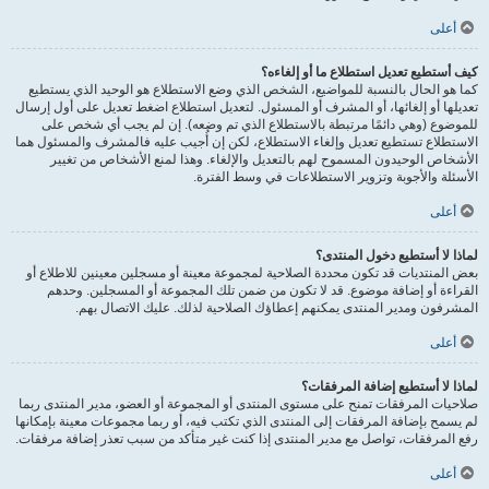
أعلى
كيف أستطيع تعديل استطلاع ما أو إلغاءه؟
كما هو الحال بالنسبة للمواضيع، الشخص الذي وضع الاستطلاع هو الوحيد الذي يستطيع
تعديلها أو إلغائها، أو المشرف أو المسئول. لتعديل استطلاع اضغط تعديل على أول إرسال
للموضوع (وهي دائمًا مرتبطة بالاستطلاع الذي تم وضعه). إن لم يجب أي شخص على
الاستطلاع تستطيع تعديل وإلغاء الاستطلاع، لكن إن أُجيب عليه فالمشرف والمسئول هما
الأشخاص الوحيدون المسموح لهم بالتعديل والإلغاء. وهذا لمنع الأشخاص من تغيير
الأسئلة والأجوبة وتزوير الاستطلاعات في وسط الفترة.
أعلى
لماذا لا أستطيع دخول المنتدى؟
بعض المنتديات قد تكون محددة الصلاحية لمجموعة معينة أو مسجلين معينين للاطلاع أو
القراءة أو إضافة موضوع. قد لا تكون من ضمن تلك المجموعة أو المسجلين. وحدهم
المشرفون ومدير المنتدى يمكنهم إعطاؤك الصلاحية لذلك. عليك الاتصال بهم.
أعلى
لماذا لا أستطيع إضافة المرفقات؟
صلاحيات المرفقات تمنح على مستوى المنتدى أو المجموعة أو العضو، مدير المنتدى ربما
لم يسمح بإضافة المرفقات إلى المنتدى الذي تكتب فيه، أو ربما مجموعات معينة بإمكانها
رفع المرفقات، تواصل مع مدير المنتدى إذا كنت غير متأكد من سبب تعذر إضافة مرفقات.
أعلى