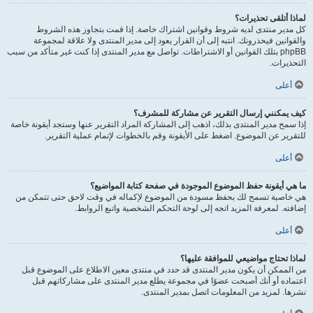
لماذا أتلقى تحذيرات؟
كل مدير منتدى لديه شروط وقوانين اشتراك خاصة. إذا قمت بتجاوز هذه الشروط
والقوانين فيحذرونك. انتبه إلى أن القرار يعود إلى مدير المنتدى ولا علاقة لمجموعة
phpBB بتلك القوانين أو الاشتراطات. تواصل مع مدير المنتدى إذا كنت غير متأكد من سبب
التحذيرات.
أعلى
كيف يمكنني إرسال التقرير عن مشاركة للمشرف؟
إذا سمح مدير المنتدى بذلك، اذهب إلى المشاركة المراد التقرير عنها وستجد أيقونة خاصة
للتقرير عن الموضوع. اضغط على الأيقونة وقم بالخطوات لإتمام عملية التقرير.
أعلى
ما هي أيقونة حفظ الموضوع الموجودة في صفحة كتابة المواضيع؟
هي خاصية تسمح لك بحفظ مسودة من الموضوع لإكماله في وقت لاحق حتى تتمكن من
إضافته. لمعرفة المزيد اتجه إلى لوحة التحكم الشخصية واتبع الروابط.
أعلى
لماذا تحتاج مواضيعي للموافقة عليها؟
من الممكن أن يكون مدير المنتدى قد حدد في منتدى معين الاطلاع على الموضوع قبل
اعتماده أو أنك أصبحت عضوًا في مجموعة يطلع مدير المنتدى على مشاركاتهم قبل
نشرها. لمزيد من المعلومات اتصل بمدير المنتدى.