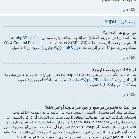
بالمرفقات الموجودة بها.
أعلى
مشاكل phpBB
من برمج هذا المنتدى؟
هذا المنتدى (في صورته الأصلية) يتم إنتاجه، إطلاقه وترخصيه من
phpBB Limited
. هذا
المنتج متاح تحت الرخصة العامة GNU General Public License, version 2 (GPL-2.0)
ويمكن توزيعه مجانًا. أنظر إلى صفحة
حول phpBB )(بالإنجليزية)
لمزيد من التفاصيل.
أعلى
لماذا لا أجد ميزة معينة أريدها؟
هذا البرنامج كُتب ورخص عبر phpBB Limited، إذا كنت تثق أن هناك ميزة ينبغي توافرها
الرجاء زيارة
مركز أفكار phpBB (بالإنجليزية)
حيث ستجد أفكارًا موجودة للتصويت
وبإمكانك طرح أفكارك للتصويت.
أعلى
من اتصل به بخصوص مواضيع أو ردود غير قانونية أو غير لائقة؟
عليك مراسلة أحد مسؤولي المنتدى المسرودين في قائمة فريق الموقع، إذا لم توجد
استجابة بإمكانك التواصل مع مالك النطاق (اعمل
بحث عن المالك
) أو إذا كان المنتدى في
موقع مجاني (مثل yahoo، free.fr، f2s.com، وغيرها)، فخاطب إدارة الموقع أو إدارة سوء
الاستغلال. عليك ملاحظة أن phpBB Group ليس لها أي تحكم ولا تتحمل أي مسؤولية عن
كيفية أو مكان أو من الشخص الذي يستعمل هذا المنتدى. ليس هناك أي فائدة من مخاطبة
phpBB Group لأي مواضيع قانونية (القبض والتحري، المسئولية القانونية، التعليقات