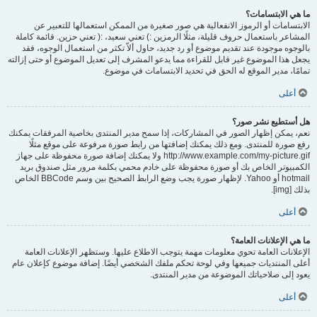
ما هي الابتسامات؟
الابتسامات أو الرموز الانفعالية هي صور صغيرة من الممكن استعمالها للتعبير عن
المشاعر باستعمال حروف قليلة، مثلًا الرمزين :) تعني سعيد، :( تعني حزين. قائمة كاملة
بالوجوه موجودة عند تقديم موضوع أو رد جديد، حاول ألاّ تكثر من استعمال الوجوه، فقد
يجعل هذا الموضوع غير قابل للقراءة مما يدعو المشرف إلى تعديل الموضوع أو حتى إزالته
تمامًا، مدير الموقع له الحق في تحديد الابتسامات في موضوع.
أعلى
هل أستطيع نشر صور؟
نعم، يمكن إظهار الصور في المشاركات، إذا سمح مدير المنتدى بخاصية المرفقات يمكنك
رفع صورة للمنتدى. ومع ذلك يمكنك إضافتها من رابط صورة مرفوعة على موقع مثلًا
http://www.example.com/my-picture.gif ولا يمكنك إضافة صورة محفوظة على جهاز
الكمبيوتر الخاص بك أو صورة محفوظة على خادم محمي بكلمة مرور مثل صندوق بريد
hotmail أو Yahoo. لإظهار صورة يجب وضع الرابط الصحيح بين وسم BBCode الخاص
بذلك [img].
أعلى
ما هي الإعلانات العامة؟
الإعلانات العامة تحوي معلومات مهمة يتوجب الاطلاع عليها. وستظهر الإعلانات العامة
أعلى المنتديات جميعها وفي لوحة تحكم ملفك الشخصي أيضًا. إضافة موضوع كإعلان عام
يعود إلى صلاحياتك الموضوعة من مدير المنتدى.
أعلى