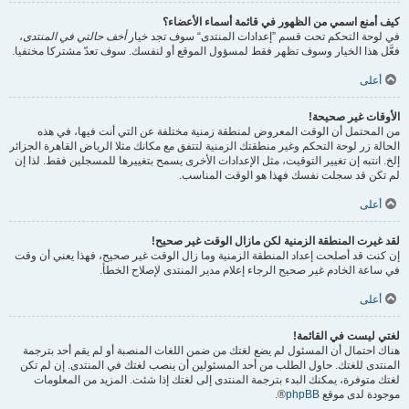
كيف أمنع اسمي من الظهور في قائمة أسماء الأعضاء؟
في لوحة التحكم تحت قسم ”إعدادات المنتدى“ سوف تجد خيار
أخف حالتي في المنتدى
،
فعَّل هذا الخيار وسوف تظهر فقط لمسؤول الموقع أو لنفسك. سوف تعدّ مشتركا مختفيا.
أعلى
الأوقات غير صحيحة!
من المحتمل أن الوقت المعروض لمنطقة زمنية مختلفة عن التي أنت فيها، في هذه
الحالة زر لوحة التحكم وغير منطقتك الزمنية لتتفق مع مكانك مثلا الرياض القاهرة الجزائر
إلخ. انتبه إن تغيير التوقيت، مثل الإعدادات الأخرى يسمح بتغييرها للمسجلين فقط. لذا إن
لم تكن قد سجلت نفسك فهذا هو الوقت المناسب.
أعلى
لقد غيرت المنطقة الزمنية لكن مازال الوقت غير صحيح!
إن كنت قد أصلحت إعداد المنطقة الزمنية وما زال الوقت غير صحيح، فهذا يعني أن وقت
في ساعة الخادم غير صحيح الرجاء إعلام مدير المنتدى لإصلاح الخطأ.
أعلى
لغتي ليست في القائمة!
هناك احتمال أن المسئول لم يضع لغتك من ضمن اللغات المنصبة أو لم يقم أحد بترجمة
المنتدى للغتك. حاول الطلب من أحد المسئولين أن ينصب لغتك في المنتدى. إن لم تكن
لغتك متوفرة، يمكنك البدء بترجمة المنتدى إلى لغتك إذا شئت. المزيد من المعلومات
موجودة لدى موقع
phpBB
®.