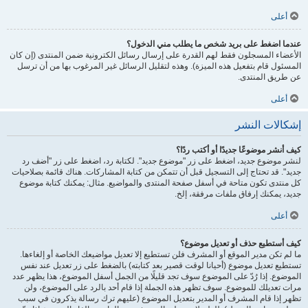
أعلى
عندما اضغط على بريد شخص ما يطلب مني الدخول؟
الأعضاء المسجلون فقط لهم القدرة على إرسال رسائل الكترونية ضمن المنتدى (إن كان
المسئول قام بتفعيل هذه الميزة). وهذه لتقليل الرسائل غير المرغوب بها من أن ترسل
عن طريق المنتدى.
أعلى
إشكالات النشر
كيف أنشر موضوعًا جديدًا أو أكتب ردًا؟
لنشر موضوع جديد، اضغط على زر "موضوع جديد". لكتابة رد، اضغط على زر "أضف رد
جديد". قد تحتاج إلى التسجيل قبل أن تتمكن من كتابة المشاركات. هناك قائمة بصلاحيات
كل منتدى تكون متاحة في أسفل صفحة المنتدى والمواضيع. مثال: يمكنك كتابة موضوع
جديد، يمكنك إرفاق ملفات مرفقة، إلخ.
أعلى
كيف أستطيع حذف أو تعديل موضوع؟
ما لم تكن مدير الموقع أو المشرف فلن تستطيع إلا تعديل مواضيعك الخاصة أو إلغاءها.
تستطيع تعديل موضوع (أحيانا لوقت قصير بعد كتابته) بالضغط على زر تعديل عند نفس
الموضوع. إذا رُدّ على الموضوع سوف تجد قليلًا من الجمل أسفل الموضوع، هذا يظهر عدد
مرات تعديلك للموضوع. سوف تظهر هذه الجملة إذا قام أحد بالرد على الموضوع، ولن
تظهر إذا قام المشرف أو المدير بتعديل الموضوع (عليهم ترك رسالة يذكرون في سبب