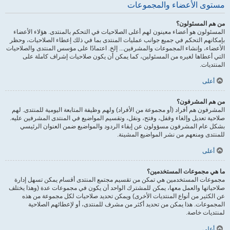
مستوى الأعضاء والمجموعات
من هم المسئولون؟
المسئولون هو أعضاء معينون لهم أعلى الصلاحيات في التحكم بالمنتدى. هؤلاء الأعضاء
بإمكانهم التحكم في جميع جوانب عمليات المنتدى بما في ذلك إعطاء الصلاحيات، وحظر
الأعضاء، وإنشاء المجموعات والمشرفين... إلخ. اعتمادًا على مؤسس المنتدى والصلاحيات
التي أعطاها لغيره من المسئولين، كما يمكن أن يكون صلاحيات إشراف كاملة على
المنتديات.
أعلى
من هم المشرفون؟
المشرفون هم أفراد (أو مجموعة من الأفراد) ولهم وظيفة المتابعة اليومية للمنتدى. لهم
صلاحية تعديل وإلغاء وقفل، وفتح، ونقل، وتقسيم المواضيع في المنتدى المشرفين عليه.
بشكل عام المشرفون مسؤولون عن إبقاء الردود والمواضيع ضمن العنوان الرئيسي
للمنتدى ومنعهم من نشر المواضيع المشينة.
أعلى
ما هي مجموعات المستخدمين؟
مجموعات المستخدمين هي تمكن من تقسيم مجتمع المنتدى أقسام يمكن تسهل إدارة
صلاحياتها والعمل معها، يمكن للمشترك الواحد أن يكون في مجموعات عدة (وهذا يختلف
عن الكثير من أنواع المنتديات الأخرى) ويمكن تحديد صلاحيات لكل مجموعة من هذه
المجموعات. هذا يمكن من تحديد أكثر من مشرف للمنتدى، أو لإعطائهم الصلاحية
لمنتديات خاصة.
أعلى