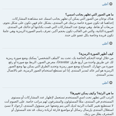
أعلى
ما هي الصور التي تظهر بجانب اسمي؟
هناك نوعان من الصور التي يمكن أن تظهر بجانب اسمك عند مشاهدة المشاركات.
إحداهما قد تكون صورة خاصة برتبتك في المنتدى، بشكل عام فهي تكون على شكل نجوم،
مربعات أو نقاط، وهي توضح عدد المشاركات التي قمت بكتابتها أو حالتك في المنتدى.
الصورة الثانية، والتي في الغالب تكون بحجم أكبر، تعرف باسم الصورة الرمزية وهي عامةً
تكون فريدة وخاصة بكل عضو على حدة.
أعلى
كيف أظهر الصورة الرمزية؟
من خلال لوحة التحكم الخاصة بك، تحت بند "الملف الشخصي" يمكنك وضع صورة رمزية
لك عن طريق واحدة من أربع طرق: Gravatar، معرض الصور، الربط مع صورة أو رفع
صورة من جهازك. السماح بوضع صور رمزية وتحديد الطرق التي يمكن بها وضع الصور
الرمزية هو أمر عائد لمدير المنتدى. إذا لم تستطع استخدام الصور الرمزية، قم بالاتصال
بمدير المنتدى.
أعلى
ما هي الرتبة؟ وكيف يمكن تغييرها؟
الرتب التي تظهر تحت اسم المستخدم تستعمل لإظهار عدد المشاركات أو مستوى
المستخدم في المنتدى، مثلًا المسئولون والمشرفون لهم مراتب خاصة. على العموم أنت
لا تستطيع تغيير كلمات الرتبة لديك التي يتم وضعها عبر مسؤول المنتدى، أرجوك لا تسئ
استغلال المنتدى بإرسال رسائل أو مواضيع فارغة لزيادة رتبتك، قد تجد المسئول أو
المشرف يقلل من رتبك.