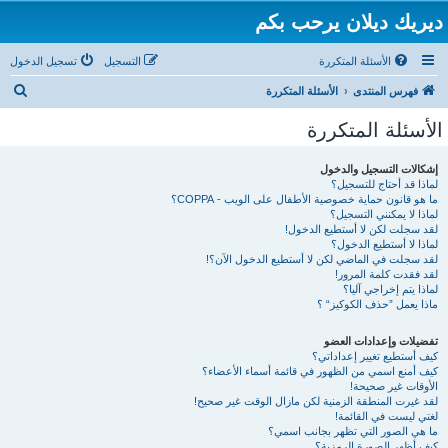
ديريك ديلان يرحب بكم
الأسئلة المتكررة
التسجيل
تسجيل الدخول
ب
فهرس المنتدى
الأسئلة المتكررة
ح
الأسئلة المتكررة
ث
إشكالات التسجيل والدخول
لماذا قد أحتاج للتسجيل؟
ما هو قانون حماية خصوصية الأطفال على الويب - COPPA؟
لماذا لا يمكنني التسجيل؟
لقد سجلت لكن لا أستطيع الدخول!
لماذا لا أستطيع الدخول؟
لقد سجلت في الماضي لكن لا أستطيع الدخول الآن؟!
لقد فقدت كلمة المرور!
لماذا يتم إخراجي آليا؟
ماذا يعمل ”حذف الكوكيز“ ؟
تفضيلات وإعدادات العضو
كيف أستطيع تغيير إعداداتي؟
كيف أمنع اسمي من الظهور في قائمة أسماء الأعضاء؟
الأوقات غير صحيحة!
لقد غيرت المنطقة الزمنية لكن مازال الوقت غير صحيح!
لغتي ليست في القائمة!
ما هي الصور التي تظهر بجانب اسمي؟
كيف أظهر الصورة الرمزية؟