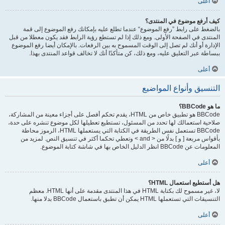
أعلى
كيف أرفع موضوع في المنتدى؟
بالضغط على رابط ”رفع الموضوع“ عندما تطلع عليه بإمكانك رفع الموضوع إلى قمة
المنتدى في الصفحة الأولى. ومع ذلك إذا لم تستطع رؤية الرابط فقد يكون معطلا من قبل
الإدارة أو أنك لم تصل إلى الوقت المسموح به بين الرفعات. بالإمكان أيضا رفع الموضوع
ببساطة عبر التعليق عليه، ومع ذلك، كن متأكدًا أنك لا تخالف قواعد المنتدى بهذا.
أعلى
التنسيق وأنواع المواضيع
ما هو BBCode؟
BBCode هو تطبيق خاص من HTML، يقدم تحكم أفصل على أجزاء معينة من المشاركة،
صلاحية استعمالك لها تحدد من المسئول، تستطيع تعطيلها لكل موضوع تنشره على حدة،
BBCode تستعمل نفس الطريقة في الكتابة التي يستعملها HTML، الرموز محاطة
بأقواس مربعة [ و ] بدلًا من < and > وتعطي تحكما أكثر في تنسيق النص. لمزيد من
المعلومات عن BBCode انظر الدليل الخاص بها في شاشة كتابة الموضوع.
أعلى
هل أستطيع استعمال HTML؟
لا، غير مسموح لك بكتابة HTML في هذا المنتدى مقدمة على أنها HTML. معظم
التنسيقات التي تستعملها HTML يمكن أن تطبق باستعمال BBCode بدلا منها.
أعلى