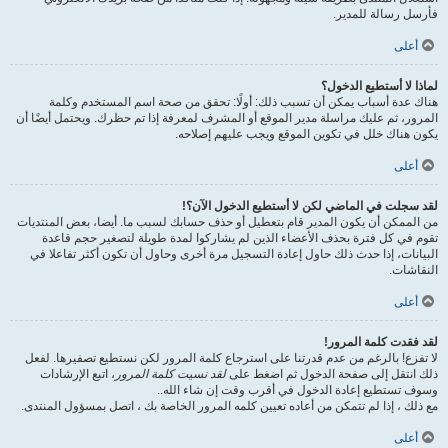
فأرسل رسالة للمدير.
أعلى
لماذا لا أستطيع الدخول؟
هناك عدة أسباب يمكن أن تسبب ذلك: أولًا: تحقق من صحة اسم المستخدم وكلمة
المرور، ثم عليك مراسلة مدير الموقع أو المشرف لمعرفة إذا تم حظرك. ويحتمل أيضًا أن
يكون هناك خلل في تكوين الموقع ويجب عليهم إصلاحه.
أعلى
لقد سجلت في الماضي لكن لا أستطيع الدخول الآن؟!
من الممكن أن يكون المدير قام بتعطيل أو حذف حسابك لسبب ما. أيضا، بعض المنتديات
تقوم في كل فترة بحذف الأعضاء الذين لم يشاركوا لمدة طويلة لتصغير حجم قاعدة
البيانات، إذا حدث ذلك حاول إعادة التسجيل مرة أخرى وحاول أن تكون أكثر تفاعلا في
النقاشات.
أعلى
لقد فقدت كلمة المرور!
لا تفزع! بالرغم من عدم قدرتنا على استرجاع كلمة المرور لكن نستطيع تصفيرها. لفعل
ذلك انتقل إلى صفحة الدخول ثم اضغط على
لقد نسيت كلمة المرور
، اتبع الإرشادات
وسوف تستطيع إعادة الدخول في أقرب وقت إن شاء الله..
مع ذلك ، إذا لم تتمكن من أعاده تعيين كلمه المرور الخاصة بك ، اتصل بمسؤول المنتدى.
أعلى