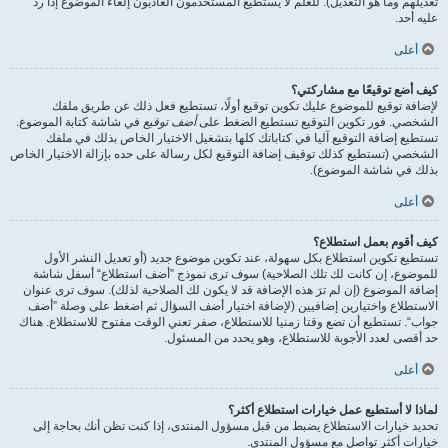
تعديلهم وما هو التعديل). للعلم لا يستطيع المستخدمون العاديون إلغاء الموضوع إذا ردّ
عليه أحد.
أعلى
كيف أضع توقيعًا مع مشاركتي؟
لإضافة توقيع للموضوع عليك تكوين توقيع أولًا، تستطيع فعل ذلك عن طريق ملفك
الشخصي. فور تكوين التوقيع تستطيع الضغط على
أضف توقيع
في شاشة كتابة الموضوع.
تستطيع إضافة التوقيع آليا في كتاباتك كلها بتشغيل الاختيار الخاص بذلك في ملفك
الشخصي (تستطيع كذلك توقيف إضافة التوقيع لكل رسالة على حده بإزالة الاختيار الخاص
بذلك في شاشة الموضوع).
أعلى
كيف أقوم بعمل استطلاع؟
تستطيع تكوين استطلاع بكل سهولة، عند تكوين موضوع جديد (أو تعديل النشر الأول
للموضوع، إن كانت لك تلك الصلاحية) سوف ترى نموذج ”أضف استطلاع“ أسفل شاشة
إضافة الموضوع (إن لم ترَ هذه الإضافة قد لا يكون لك الصلاحية لذلك). سوف ترى عنوان
الاستطلاع واختيارين إضافيين (لإضافة اختيار أضف السؤال ثم اضغط على وصلة ”أضف
جواب“. تستطيع أن تضع وقتا زمنيا للاستطلاع، صفر تعني الوقت مفتوح للاستطلاع. هناك
حد أقصى لعدد الأجوبة للاستطلاع، وهو يحدد من المسئول.
أعلى
لماذا لا أستطيع عمل خيارات استطلاع أكثر؟
تحديد خيارات الاستطلاع يضبط من قبل مسؤول المنتدى، إذا كنت تظن أنك بحاجة إلى
خيارات أكثر تواصل مع مسؤول المنتدى.