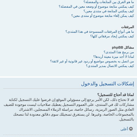
ما هو الفرق بين المتابعات والمفضلة؟
كيف يمكنني متابعة موضوع أو وضعه معين في المفضلة؟
كيف يمكنني المتابعة في منتدى معين؟
كيف يمكن إلغاء متابعة موضوع أو منتدى معين؟
المرفقات
ما هي أنواع المرفقات الممسوحة في هذا المنتدى؟
كيف يمكنني إيجاد مرفقاتي كلها؟
مشاكل phpBB
من برمج هذا المنتدى؟
لماذا لا أجد ميزة معينة أريدها؟
من اتصل به بخصوص مواضيع أو ردود غير قانونية أو غير لائقة؟
كيف يمكنني الاتصال بمدير المنتدى؟
إشكالات التسجيل والدخول
لماذا قد أحتاج للتسجيل؟
قد لا تحتاج ذلك، لكن الأمر يرجع إلى مسؤولي الموقع إن فرضوا عليك التسجيل لكتابة
مشاركات لك في المنتدى، على العموم التسجيل يعطيك صلاحيات ليست موجودة للضيف
العادي مثل الصور الرمزية، رسائل خاصة، مراسلة الزملاء المسجلين، الاشتراك
بالمجموعات الخاصة، وغيرها. لن يستغرق تسجيلك سوى دقائق معدودة لذا ننصحك
بالتسجيل.
أعلى