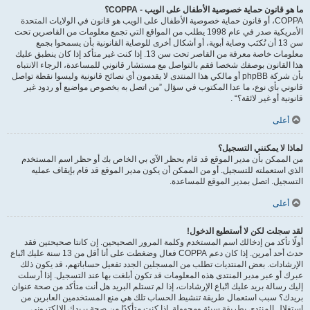
ما هو قانون حماية خصوصية الأطفال على الويب - COPPA؟
COPPA، أو قانون حماية خصوصية الأطفال على الويب هو قانون في الولايات المتحدة
الأمريكية صدر في عام 1998 يطلب من المواقع التي تجمع معلومات من القاصرين تحت
سن 13 أن تُكتَب وصاية أبوية، أو أشكال أخرى للوصاية القانونية بأن يسمحوا بجمع
معلومات خاصة معرفة من القاصر تحت سن 13. إذا كنت غير متأكد إذا كان ينطبق عليك
هذا القانون بوصفك شخصا فقم بالتواصل مع مستشار قانوني للمساعدة، الرجاء الانتباه
بأن شركة phpBB أو مالكي هذا المنتدى لا يقدمون أي نصائح قانونية وليسوا نقطة تواصل
قانوني بأي نوع، ما عدا المكتوب في سؤال ”من اتصل به بخصوص مواضيع أو ردود غير
قانونية أو غير لائقة؟“ .
أعلى
لماذا لا يمكنني التسجيل؟
من الممكن بأن مدير الموقع قد قام بحظر الآي بي الخاص بك أو حظر اسم المستخدم
الذي استعملته للتسجيل. أو من الممكن أن يكون مدير الموقع قد قام بإيقاف عمليه
التسجيل. اتصل بمدير الموقع للمساعدة.
أعلى
لقد سجلت لكن لا أستطيع الدخول!
أولًا تأكد من إدخالك اسم المستخدم وكلمة المرور الصحيحين. إن كانتا صحيحتين فقد
حدث أحد أمرين. إذا كان دعم COPPA فعال وضغطت على أنا أقل من 13 سنة عليك اتّباع
الإرشادات. بعض المنتديات تطلب من المسجلين الجدد تفعيل حساباتهم، قد يكون ذلك
عبرك أو عبر مدير المنتدى هذه المعلومات قد تكون أبلغت بها عند التسجيل. إذا أرسلت
إليك رسالة بريد عليك اتّباع الإرشادات، إذا لم تستلم البريد هل أنت متأكد من صحة عنوان
بريدك؟ سبب استعمال طريقة تنشيط الحساب تلك هي منع المستخدمين العابرين من
استغلال المنتدى بطريقة سيئة ومجهولة. إذا كنت متأكدًا من صحة بريدك الالكتروني