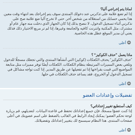
لماذا يتم إخراجي آليا؟
إذا لم تضع علامة على
تذكرني
عند دخولك المنتدى سوف يتم إخراجك بعد انتهاء وقت معين.
هذا يحمي حسابك من استغلاله من شخص آخر. حتى لا تخرج آليا ضع علامة صح على
تذكرني
أثناء تسجيل الدخول، لا ننصح بذلك إذا كان الجهاز الذي دخلت منه جهاز عام أو
مشترك، مثل المكتبة وانترنت كافيه والجامعة وغيرها، إذا لم تر مربع الاختيار ذلك فذلك
يعني أن مدير الموقع عطل هذه الخاصية.
أعلى
ماذا يعمل ”حذف الكوكيز“ ؟
”حذف الكوكيز“ يحذف الكعكات (كوكيز) التي أنشأها المنتدى والتي تجعلك مسجلًا للدخول
وتلغي بعض المميزات المرتبطة بنظام الكعكات. الكعكات أيضًا توفر مميزات مثل متابعة
المواضيع التي قمت بقراءتها إذا تم تفعيلها عن طريق المدير. إذا كنت تواجه مشاكل في
تسجيل الدخول أو الخروج، فقد يساعد حذف الكعكات في حلها.
أعلى
تفضيلات وإعدادات العضو
كيف أستطيع تغيير إعداداتي؟
إذا كنت عضوًا مسجلًا، فإن جميع إعداداتك تحفظ في قاعدة البيانات. لتعديلهم، قم بزيارة
لوحة تحكم العضو؛ يمكنك إيجاد الرابط في الغالب بالضغط على اسم عضويتك في أعلى
صفحات المنتدى. هذا النظام سيسمح لك بتغيير إعداداتك وتفضيلاتك.
أعلى