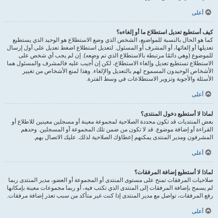
أعلى
كيف أستطيع تعديل استطلاع ما أو إلغاءه؟
كما هو الحال بالنسبة للمواضيع، الشخص الذي وضع الاستطلاع هو الوحيد الذي يستطيع
تعديلها أو إلغائها، أو المشرف أو المسئول. لتعديل استطلاع اضغط تعديل على أول إرسال
للموضوع (وهي دائمًا مرتبطة بالاستطلاع الذي تم وضعه). إن لم يجب أي شخص على
الاستطلاع تستطيع تعديل وإلغاء الاستطلاع، لكن إن أُجيب عليه فالمشرف والمسئول هما
الأشخاص الوحيدون المسموح لهم بالتعديل والإلغاء. وهذا لمنع الأشخاص من تغيير
الأسئلة والأجوبة وتزوير الاستطلاعات في وسط الفترة.
أعلى
لماذا لا أستطيع دخول المنتدى؟
بعض المنتديات قد تكون محددة الصلاحية لمجموعة معينة أو مسجلين معينين للاطلاع أو
القراءة أو إضافة موضوع. قد لا تكون من ضمن تلك المجموعة أو المسجلين. وحدهم
المشرفون ومدير المنتدى يمكنهم إعطاؤك الصلاحية لذلك. عليك الاتصال بهم.
أعلى
لماذا لا أستطيع إضافة المرفقات؟
صلاحيات المرفقات تمنح على مستوى المنتدى أو المجموعة أو العضو، مدير المنتدى ربما
لم يسمح بإضافة المرفقات إلى المنتدى الذي تكتب فيه، أو ربما مجموعات معينة بإمكانها
رفع المرفقات، تواصل مع مدير المنتدى إذا كنت غير متأكد من سبب تعذر إضافة مرفقات.
أعلى