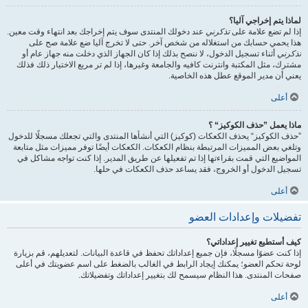
لماذا يتم إخراجي آليا؟
إذا لم تضع علامة على
تذكرني
عند دخولك المنتدى سوف يتم إخراجك بعد انتهاء وقت معين.
هذا يحمي حسابك من استغلاله من شخص آخر. حتى لا تخرج آليا ضع علامة صح على
تذكرني
أثناء تسجيل الدخول، لا ننصح بذلك إذا كان الجهاز الذي دخلت منه جهاز عام أو
مشترك، مثل المكتبة وانترنت كافيه والجامعة وغيرها، إذا لم تر مربع الاختيار ذلك فذلك
يعني أن مدير الموقع عطل هذه الخاصية.
أعلى
ماذا يعمل ”حذف الكوكيز“ ؟
”حذف الكوكيز“ يحذف الكعكات (كوكيز) التي أنشأها المنتدى والتي تجعلك مسجلًا للدخول
وتلغي بعض المميزات المرتبطة بنظام الكعكات. الكعكات أيضًا توفر مميزات مثل متابعة
المواضيع التي قمت بقراءتها إذا تم تفعيلها عن طريق المدير. إذا كنت تواجه مشاكل في
تسجيل الدخول أو الخروج، فقد يساعد حذف الكعكات في حلها.
أعلى
تفضيلات وإعدادات العضو
كيف أستطيع تغيير إعداداتي؟
إذا كنت عضوًا مسجلًا، فإن جميع إعداداتك تحفظ في قاعدة البيانات. لتعديلهم، قم بزيارة
لوحة تحكم العضو؛ يمكنك إيجاد الرابط في الغالب بالضغط على اسم عضويتك في أعلى
صفحات المنتدى. هذا النظام سيسمح لك بتغيير إعداداتك وتفضيلاتك.
أعلى