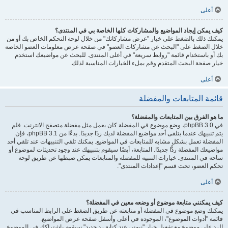
أعلى
كيف يمكن إيجاد المواضيع والمشاركات كلها الخاصة بي في المنتدى؟
يمكنك ذلك بالضغط على خيار "عرض مشاركاتك" من خلال لوحة التحكم الخاص بك أو من
خلال الضغط على "البحث عن مشاركات العضو" في صفحة عرض معلومات العضو الخاصة
بك أو باستخدام قائمة "روابط سريعة" في أعلى المنتدى. للبحث عن مواضيعك استخدم
خيار صفحة البحث المتقدم وقم بملء الخيارات المناسبة لذلك.
أعلى
قائمة المتابعات والمفضلة
ما هو الفرق بين المتابعات والمفضلة؟
في phpBB 3.0، وضع موضوع في المفضلة كان يعمل مثل مفضلة متصفح الانترنت. فلم
يتم تنبيهك عندما يتلقى أحد مواضيع المفضلة لديك ردًا جديدًا. بدءًا من phpBB 3.1، فإن
المفضلة تعمل بشكل مشابه للمتابعات في المواضيع. يمكنك تلقي التنبيهات عند تلقي أحد
مواضيعك المفضلة ردًّا جديدًا. المتابعة، أيضًا سيقوم بتنبيهك عند وجود تحديثات لموضوع أو
ساحة في المنتدى. خيارات التنبيه للمفضلة والمتابعات يمكن ضبطها عن طريق لوحة
تحكم العضو، تحت قسم "إعدادات المنتدى".
أعلى
كيف يمكنني متابعة موضوع أو وضعه معين في المفضلة؟
يمكنك وضع موضوع في المفضلة أو متابعته عن طريق الضغط على الرابط المناسب في
قائمة "أدوات الموضوع"، الموجودة في أعلى وأسفل صفحة عرض المواضيع.
الرد على موضوع مع تفعيل خيار "نبهني عند كتابة رد جديد" سيقوم باشتراكك في الموضوع