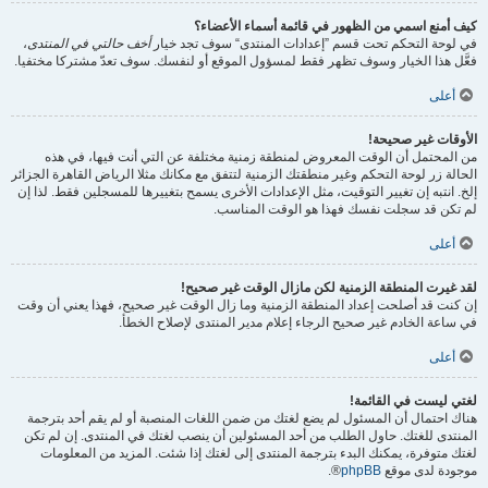
كيف أمنع اسمي من الظهور في قائمة أسماء الأعضاء؟
في لوحة التحكم تحت قسم ”إعدادات المنتدى“ سوف تجد خيار
أخف حالتي في المنتدى
،
فعَّل هذا الخيار وسوف تظهر فقط لمسؤول الموقع أو لنفسك. سوف تعدّ مشتركا مختفيا.
أعلى
الأوقات غير صحيحة!
من المحتمل أن الوقت المعروض لمنطقة زمنية مختلفة عن التي أنت فيها، في هذه
الحالة زر لوحة التحكم وغير منطقتك الزمنية لتتفق مع مكانك مثلا الرياض القاهرة الجزائر
إلخ. انتبه إن تغيير التوقيت، مثل الإعدادات الأخرى يسمح بتغييرها للمسجلين فقط. لذا إن
لم تكن قد سجلت نفسك فهذا هو الوقت المناسب.
أعلى
لقد غيرت المنطقة الزمنية لكن مازال الوقت غير صحيح!
إن كنت قد أصلحت إعداد المنطقة الزمنية وما زال الوقت غير صحيح، فهذا يعني أن وقت
في ساعة الخادم غير صحيح الرجاء إعلام مدير المنتدى لإصلاح الخطأ.
أعلى
لغتي ليست في القائمة!
هناك احتمال أن المسئول لم يضع لغتك من ضمن اللغات المنصبة أو لم يقم أحد بترجمة
المنتدى للغتك. حاول الطلب من أحد المسئولين أن ينصب لغتك في المنتدى. إن لم تكن
لغتك متوفرة، يمكنك البدء بترجمة المنتدى إلى لغتك إذا شئت. المزيد من المعلومات
موجودة لدى موقع
phpBB
®.