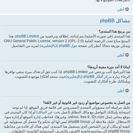
بالمرفقات الموجودة بها.
أعلى
مشاكل phpBB
من برمج هذا المنتدى؟
هذا المنتدى (في صورته الأصلية) يتم إنتاجه، إطلاقه وترخصيه من
phpBB Limited
. هذا
المنتج متاح تحت الرخصة العامة GNU General Public License, version 2 (GPL-2.0)
ويمكن توزيعه مجانًا. أنظر إلى صفحة
حول phpBB )(بالإنجليزية)
لمزيد من التفاصيل.
أعلى
لماذا لا أجد ميزة معينة أريدها؟
هذا البرنامج كُتب ورخص عبر phpBB Limited، إذا كنت تثق أن هناك ميزة ينبغي توافرها
الرجاء زيارة
مركز أفكار phpBB (بالإنجليزية)
حيث ستجد أفكارًا موجودة للتصويت
وبإمكانك طرح أفكارك للتصويت.
أعلى
من اتصل به بخصوص مواضيع أو ردود غير قانونية أو غير لائقة؟
عليك مراسلة أحد مسؤولي المنتدى المسرودين في قائمة فريق الموقع، إذا لم توجد
استجابة بإمكانك التواصل مع مالك النطاق (اعمل
بحث عن المالك
) أو إذا كان المنتدى في
موقع مجاني (مثل yahoo، free.fr، f2s.com، وغيرها)، فخاطب إدارة الموقع أو إدارة سوء
الاستغلال. عليك ملاحظة أن phpBB Group ليس لها أي تحكم ولا تتحمل أي مسؤولية عن
كيفية أو مكان أو من الشخص الذي يستعمل هذا المنتدى. ليس هناك أي فائدة من مخاطبة
phpBB Group لأي مواضيع قانونية (القبض والتحري، المسئولية القانونية، التعليقات