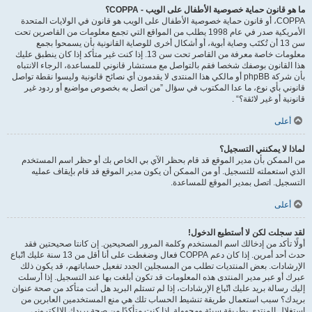
ما هو قانون حماية خصوصية الأطفال على الويب - COPPA؟
COPPA، أو قانون حماية خصوصية الأطفال على الويب هو قانون في الولايات المتحدة
الأمريكية صدر في عام 1998 يطلب من المواقع التي تجمع معلومات من القاصرين تحت
سن 13 أن تُكتَب وصاية أبوية، أو أشكال أخرى للوصاية القانونية بأن يسمحوا بجمع
معلومات خاصة معرفة من القاصر تحت سن 13. إذا كنت غير متأكد إذا كان ينطبق عليك
هذا القانون بوصفك شخصا فقم بالتواصل مع مستشار قانوني للمساعدة، الرجاء الانتباه
بأن شركة phpBB أو مالكي هذا المنتدى لا يقدمون أي نصائح قانونية وليسوا نقطة تواصل
قانوني بأي نوع، ما عدا المكتوب في سؤال ”من اتصل به بخصوص مواضيع أو ردود غير
قانونية أو غير لائقة؟“ .
أعلى
لماذا لا يمكنني التسجيل؟
من الممكن بأن مدير الموقع قد قام بحظر الآي بي الخاص بك أو حظر اسم المستخدم
الذي استعملته للتسجيل. أو من الممكن أن يكون مدير الموقع قد قام بإيقاف عمليه
التسجيل. اتصل بمدير الموقع للمساعدة.
أعلى
لقد سجلت لكن لا أستطيع الدخول!
أولًا تأكد من إدخالك اسم المستخدم وكلمة المرور الصحيحين. إن كانتا صحيحتين فقد
حدث أحد أمرين. إذا كان دعم COPPA فعال وضغطت على أنا أقل من 13 سنة عليك اتّباع
الإرشادات. بعض المنتديات تطلب من المسجلين الجدد تفعيل حساباتهم، قد يكون ذلك
عبرك أو عبر مدير المنتدى هذه المعلومات قد تكون أبلغت بها عند التسجيل. إذا أرسلت
إليك رسالة بريد عليك اتّباع الإرشادات، إذا لم تستلم البريد هل أنت متأكد من صحة عنوان
بريدك؟ سبب استعمال طريقة تنشيط الحساب تلك هي منع المستخدمين العابرين من
استغلال المنتدى بطريقة سيئة ومجهولة. إذا كنت متأكدًا من صحة بريدك الالكتروني