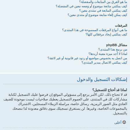
ما هو الفرق بين المتابعات والمفضلة؟
كيف يمكنني متابعة موضوع أو وضعه معين في المفضلة؟
كيف يمكنني المتابعة في منتدى معين؟
كيف يمكن إلغاء متابعة موضوع أو منتدى معين؟
المرفقات
ما هي أنواع المرفقات الممسوحة في هذا المنتدى؟
كيف يمكنني إيجاد مرفقاتي كلها؟
مشاكل phpBB
من برمج هذا المنتدى؟
لماذا لا أجد ميزة معينة أريدها؟
من اتصل به بخصوص مواضيع أو ردود غير قانونية أو غير لائقة؟
كيف يمكنني الاتصال بمدير المنتدى؟
إشكالات التسجيل والدخول
لماذا قد أحتاج للتسجيل؟
قد لا تحتاج ذلك، لكن الأمر يرجع إلى مسؤولي الموقع إن فرضوا عليك التسجيل لكتابة
مشاركات لك في المنتدى، على العموم التسجيل يعطيك صلاحيات ليست موجودة للضيف
العادي مثل الصور الرمزية، رسائل خاصة، مراسلة الزملاء المسجلين، الاشتراك
بالمجموعات الخاصة، وغيرها. لن يستغرق تسجيلك سوى دقائق معدودة لذا ننصحك
بالتسجيل.
أعلى