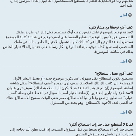
تعديلهم وما هو التعديل). للعلم لا يستطيع المستخدمون العاديون إلغاء الموضوع إذا ردّ
عليه أحد.
أعلى
كيف أضع توقيعًا مع مشاركتي؟
لإضافة توقيع للموضوع عليك تكوين توقيع أولًا، تستطيع فعل ذلك عن طريق ملفك
الشخصي. فور تكوين التوقيع تستطيع الضغط على
أضف توقيع
في شاشة كتابة الموضوع.
تستطيع إضافة التوقيع آليا في كتاباتك كلها بتشغيل الاختيار الخاص بذلك في ملفك
الشخصي (تستطيع كذلك توقيف إضافة التوقيع لكل رسالة على حده بإزالة الاختيار الخاص
بذلك في شاشة الموضوع).
أعلى
كيف أقوم بعمل استطلاع؟
تستطيع تكوين استطلاع بكل سهولة، عند تكوين موضوع جديد (أو تعديل النشر الأول
للموضوع، إن كانت لك تلك الصلاحية) سوف ترى نموذج ”أضف استطلاع“ أسفل شاشة
إضافة الموضوع (إن لم ترَ هذه الإضافة قد لا يكون لك الصلاحية لذلك). سوف ترى عنوان
الاستطلاع واختيارين إضافيين (لإضافة اختيار أضف السؤال ثم اضغط على وصلة ”أضف
جواب“. تستطيع أن تضع وقتا زمنيا للاستطلاع، صفر تعني الوقت مفتوح للاستطلاع. هناك
حد أقصى لعدد الأجوبة للاستطلاع، وهو يحدد من المسئول.
أعلى
لماذا لا أستطيع عمل خيارات استطلاع أكثر؟
تحديد خيارات الاستطلاع يضبط من قبل مسؤول المنتدى، إذا كنت تظن أنك بحاجة إلى
خيارات أكثر تواصل مع مسؤول المنتدى.