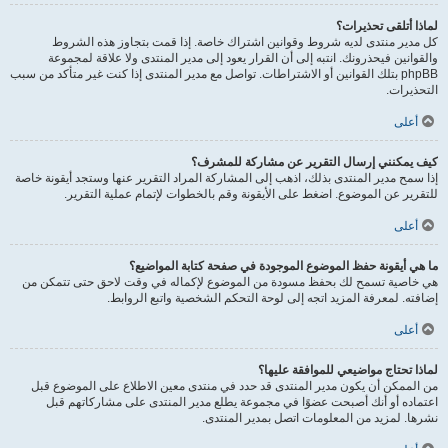
لماذا أتلقى تحذيرات؟
كل مدير منتدى لديه شروط وقوانين اشتراك خاصة. إذا قمت بتجاوز هذه الشروط
والقوانين فيحذرونك. انتبه إلى أن القرار يعود إلى مدير المنتدى ولا علاقة لمجموعة
phpBB بتلك القوانين أو الاشتراطات. تواصل مع مدير المنتدى إذا كنت غير متأكد من سبب
التحذيرات.
أعلى
كيف يمكنني إرسال التقرير عن مشاركة للمشرف؟
إذا سمح مدير المنتدى بذلك، اذهب إلى المشاركة المراد التقرير عنها وستجد أيقونة خاصة
للتقرير عن الموضوع. اضغط على الأيقونة وقم بالخطوات لإتمام عملية التقرير.
أعلى
ما هي أيقونة حفظ الموضوع الموجودة في صفحة كتابة المواضيع؟
هي خاصية تسمح لك بحفظ مسودة من الموضوع لإكماله في وقت لاحق حتى تتمكن من
إضافته. لمعرفة المزيد اتجه إلى لوحة التحكم الشخصية واتبع الروابط.
أعلى
لماذا تحتاج مواضيعي للموافقة عليها؟
من الممكن أن يكون مدير المنتدى قد حدد في منتدى معين الاطلاع على الموضوع قبل
اعتماده أو أنك أصبحت عضوًا في مجموعة يطلع مدير المنتدى على مشاركاتهم قبل
نشرها. لمزيد من المعلومات اتصل بمدير المنتدى.