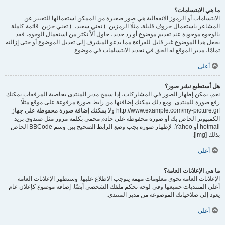
ما هي الابتسامات؟
الابتسامات أو الرموز الانفعالية هي صور صغيرة من الممكن استعمالها للتعبير عن
المشاعر باستعمال حروف قليلة، مثلًا الرمزين :) تعني سعيد، :( تعني حزين. قائمة كاملة
بالوجوه موجودة عند تقديم موضوع أو رد جديد، حاول ألاّ تكثر من استعمال الوجوه، فقد
يجعل هذا الموضوع غير قابل للقراءة مما يدعو المشرف إلى تعديل الموضوع أو حتى إزالته
تمامًا، مدير الموقع له الحق في تحديد الابتسامات في موضوع.
أعلى
هل أستطيع نشر صور؟
نعم، يمكن إظهار الصور في المشاركات، إذا سمح مدير المنتدى بخاصية المرفقات يمكنك
رفع صورة للمنتدى. ومع ذلك يمكنك إضافتها من رابط صورة مرفوعة على موقع مثلًا
http://www.example.com/my-picture.gif ولا يمكنك إضافة صورة محفوظة على جهاز
الكمبيوتر الخاص بك أو صورة محفوظة على خادم محمي بكلمة مرور مثل صندوق بريد
hotmail أو Yahoo. لإظهار صورة يجب وضع الرابط الصحيح بين وسم BBCode الخاص
بذلك [img].
أعلى
ما هي الإعلانات العامة؟
الإعلانات العامة تحوي معلومات مهمة يتوجب الاطلاع عليها. وستظهر الإعلانات العامة
أعلى المنتديات جميعها وفي لوحة تحكم ملفك الشخصي أيضًا. إضافة موضوع كإعلان عام
يعود إلى صلاحياتك الموضوعة من مدير المنتدى.
أعلى