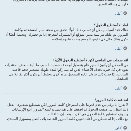
فأرسل رسالة للمدير.
أعلى
لماذا لا أستطيع الدخول؟
هناك عدة أسباب يمكن أن تسبب ذلك: أولًا: تحقق من صحة اسم المستخدم وكلمة
المرور، ثم عليك مراسلة مدير الموقع أو المشرف لمعرفة إذا تم حظرك. ويحتمل أيضًا أن
يكون هناك خلل في تكوين الموقع ويجب عليهم إصلاحه.
أعلى
لقد سجلت في الماضي لكن لا أستطيع الدخول الآن؟!
من الممكن أن يكون المدير قام بتعطيل أو حذف حسابك لسبب ما. أيضا، بعض المنتديات
تقوم في كل فترة بحذف الأعضاء الذين لم يشاركوا لمدة طويلة لتصغير حجم قاعدة
البيانات، إذا حدث ذلك حاول إعادة التسجيل مرة أخرى وحاول أن تكون أكثر تفاعلا في
النقاشات.
أعلى
لقد فقدت كلمة المرور!
لا تفزع! بالرغم من عدم قدرتنا على استرجاع كلمة المرور لكن نستطيع تصفيرها. لفعل
ذلك انتقل إلى صفحة الدخول ثم اضغط على
لقد نسيت كلمة المرور
، اتبع الإرشادات
وسوف تستطيع إعادة الدخول في أقرب وقت إن شاء الله..
مع ذلك ، إذا لم تتمكن من أعاده تعيين كلمه المرور الخاصة بك ، اتصل بمسؤول المنتدى.
أعلى