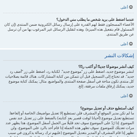
أعلى
عندما اضغط على بريد شخص ما يطلب مني الدخول؟
الأعضاء المسجلون فقط لهم القدرة على إرسال رسائل الكترونية ضمن المنتدى (إن كان
المسئول قام بتفعيل هذه الميزة). وهذه لتقليل الرسائل غير المرغوب بها من أن ترسل
عن طريق المنتدى.
أعلى
إشكالات النشر
كيف أنشر موضوعًا جديدًا أو أكتب ردًا؟
لنشر موضوع جديد، اضغط على زر "موضوع جديد". لكتابة رد، اضغط على زر "أضف رد
جديد". قد تحتاج إلى التسجيل قبل أن تتمكن من كتابة المشاركات. هناك قائمة بصلاحيات
كل منتدى تكون متاحة في أسفل صفحة المنتدى والمواضيع. مثال: يمكنك كتابة موضوع
جديد، يمكنك إرفاق ملفات مرفقة، إلخ.
أعلى
كيف أستطيع حذف أو تعديل موضوع؟
ما لم تكن مدير الموقع أو المشرف فلن تستطيع إلا تعديل مواضيعك الخاصة أو إلغاءها.
تستطيع تعديل موضوع (أحيانا لوقت قصير بعد كتابته) بالضغط على زر تعديل عند نفس
الموضوع. إذا رُدّ على الموضوع سوف تجد قليلًا من الجمل أسفل الموضوع، هذا يظهر عدد
مرات تعديلك للموضوع. سوف تظهر هذه الجملة إذا قام أحد بالرد على الموضوع، ولن
تظهر إذا قام المشرف أو المدير بتعديل الموضوع (عليهم ترك رسالة يذكرون في سبب