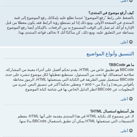
أعلى
كيف أرفع موضوع في المنتدى؟
بالضغط على رابط ”رفع الموضوع“ عندما تطلع عليه بإمكانك رفع الموضوع إلى قمة
المنتدى في الصفحة الأولى. ومع ذلك إذا لم تستطع رؤية الرابط فقد يكون معطلا من قبل
الإدارة أو أنك لم تصل إلى الوقت المسموح به بين الرفعات. بالإمكان أيضا رفع الموضوع
ببساطة عبر التعليق عليه، ومع ذلك، كن متأكدًا أنك لا تخالف قواعد المنتدى بهذا.
أعلى
التنسيق وأنواع المواضيع
ما هو BBCode؟
BBCode هو تطبيق خاص من HTML، يقدم تحكم أفصل على أجزاء معينة من المشاركة،
صلاحية استعمالك لها تحدد من المسئول، تستطيع تعطيلها لكل موضوع تنشره على حدة،
BBCode تستعمل نفس الطريقة في الكتابة التي يستعملها HTML، الرموز محاطة
بأقواس مربعة [ و ] بدلًا من < and > وتعطي تحكما أكثر في تنسيق النص. لمزيد من
المعلومات عن BBCode انظر الدليل الخاص بها في شاشة كتابة الموضوع.
أعلى
هل أستطيع استعمال HTML؟
لا، غير مسموح لك بكتابة HTML في هذا المنتدى مقدمة على أنها HTML. معظم
التنسيقات التي تستعملها HTML يمكن أن تطبق باستعمال BBCode بدلا منها.
أعلى