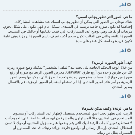
أعلى
ما هي الصور التي تظهر بجانب اسمي؟
هناك نوعان من الصور التي يمكن أن تظهر بجانب اسمك عند مشاهدة المشاركات.
إحداهما قد تكون صورة خاصة برتبتك في المنتدى، بشكل عام فهي تكون على شكل نجوم،
مربعات أو نقاط، وهي توضح عدد المشاركات التي قمت بكتابتها أو حالتك في المنتدى.
الصورة الثانية، والتي في الغالب تكون بحجم أكبر، تعرف باسم الصورة الرمزية وهي عامةً
تكون فريدة وخاصة بكل عضو على حدة.
أعلى
كيف أظهر الصورة الرمزية؟
من خلال لوحة التحكم الخاصة بك، تحت بند "الملف الشخصي" يمكنك وضع صورة رمزية
لك عن طريق واحدة من أربع طرق: Gravatar، معرض الصور، الربط مع صورة أو رفع
صورة من جهازك. السماح بوضع صور رمزية وتحديد الطرق التي يمكن بها وضع الصور
الرمزية هو أمر عائد لمدير المنتدى. إذا لم تستطع استخدام الصور الرمزية، قم بالاتصال
بمدير المنتدى.
أعلى
ما هي الرتبة؟ وكيف يمكن تغييرها؟
الرتب التي تظهر تحت اسم المستخدم تستعمل لإظهار عدد المشاركات أو مستوى
المستخدم في المنتدى، مثلًا المسئولون والمشرفون لهم مراتب خاصة. على العموم أنت
لا تستطيع تغيير كلمات الرتبة لديك التي يتم وضعها عبر مسؤول المنتدى، أرجوك لا تسئ
استغلال المنتدى بإرسال رسائل أو مواضيع فارغة لزيادة رتبتك، قد تجد المسئول أو
المشرف يقلل من رتبك.