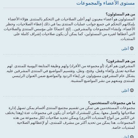
مستوى الأعضاء والمجموعات
من هم المسئولون؟
المسئولون هو أعضاء معينون لهم أعلى الصلاحيات في التحكم بالمنتدى. هؤلاء الأعضاء
بإمكانهم التحكم في جميع جوانب عمليات المنتدى بما في ذلك إعطاء الصلاحيات، وحظر
الأعضاء، وإنشاء المجموعات والمشرفين... إلخ. اعتمادًا على مؤسس المنتدى والصلاحيات
التي أعطاها لغيره من المسئولين، كما يمكن أن يكون صلاحيات إشراف كاملة على
المنتديات.
أعلى
من هم المشرفون؟
المشرفون هم أفراد (أو مجموعة من الأفراد) ولهم وظيفة المتابعة اليومية للمنتدى. لهم
صلاحية تعديل وإلغاء وقفل، وفتح، ونقل، وتقسيم المواضيع في المنتدى المشرفين عليه.
بشكل عام المشرفون مسؤولون عن إبقاء الردود والمواضيع ضمن العنوان الرئيسي
للمنتدى ومنعهم من نشر المواضيع المشينة.
أعلى
ما هي مجموعات المستخدمين؟
مجموعات المستخدمين هي تمكن من تقسيم مجتمع المنتدى أقسام يمكن تسهل إدارة
صلاحياتها والعمل معها، يمكن للمشترك الواحد أن يكون في مجموعات عدة (وهذا يختلف
عن الكثير من أنواع المنتديات الأخرى) ويمكن تحديد صلاحيات لكل مجموعة من هذه
المجموعات. هذا يمكن من تحديد أكثر من مشرف للمنتدى، أو لإعطائهم الصلاحية
لمنتديات خاصة.
أعلى