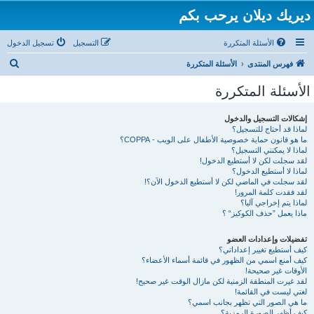
ديريك ديلان يرحب بكم
الأسئلة المتكررة
التسجيل
تسجيل الدخول
ب
فهرس المنتدى
الأسئلة المتكررة
ح
الأسئلة المتكررة
ث
إشكالات التسجيل والدخول
لماذا قد أحتاج للتسجيل؟
ما هو قانون حماية خصوصية الأطفال على الويب - COPPA؟
لماذا لا يمكنني التسجيل؟
لقد سجلت لكن لا أستطيع الدخول!
لماذا لا أستطيع الدخول؟
لقد سجلت في الماضي لكن لا أستطيع الدخول الآن؟!
لقد فقدت كلمة المرور!
لماذا يتم إخراجي آليا؟
ماذا يعمل ”حذف الكوكيز“ ؟
تفضيلات وإعدادات العضو
كيف أستطيع تغيير إعداداتي؟
كيف أمنع اسمي من الظهور في قائمة أسماء الأعضاء؟
الأوقات غير صحيحة!
لقد غيرت المنطقة الزمنية لكن مازال الوقت غير صحيح!
لغتي ليست في القائمة!
ما هي الصور التي تظهر بجانب اسمي؟
كيف أظهر الصورة الرمزية؟