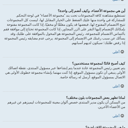
أين هي مجموعة الأعضاء، وكيف أنضم إلى واحدة؟
تستطيع مشاهدة كافة المجموعات تحت بند ”مجموعة الأعضاء“ في لوحة التحكم.
للمشاركة في واحدة منها عليك الضغط على الخيار المقابل لها، ليست كل المجموعات
تتيح الانضمام المفتوح لها، فبعضها قد يكون مغلقًا أو مخفيًا، إذا كانت المجموعة مفتوحة
بإمكانك الإنضمام إليها النقر على الزر المجاور، إذا كانت المجموعة تحتاج إلى موافقة فقم
بالتماس الانضمام للمجموعة، رئيس المجموعة هو المخول بالموافقة على طلبك وقد
يسألك عن سبب رغبتك في الانضمام إلى المجموعة. يرجى عدم مضايقه رئيس المجموعة
إذا رفض طلبك؛ سيكون لديهم أسبابهم.
أعلى
كيف أصبح قائدًا لمجموعة مستخدمين؟
يتم تعيين رئيس المجموعة عادة عندما يتم إنشاءها عبر مسؤول المنتدى، نقطة اتصالك
الأولى ينبغي أن تكون مسؤول الموقع، إذا كنت مهتما بإنشاء مجموعة خطوتك الأولى هي
الاتصال بمسؤول الموقع، أرسل له رسالة خاصة.
أعلى
لماذا تظهر بعض المجموعات بلون مختلف؟
من الممكن أن يكون مدير المنتدى خصص ألوان معينة للمجموعات ليميزهم عن غيرهم
من الأعضاء الآخرين.
أعلى
ما هي المجموعة الافتراضية؟