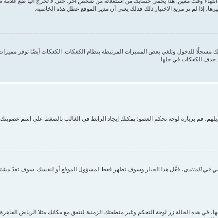
انتهاء وقت معين. هذا يحمي حسابك من استغلاله من شخص آخر. حتى لا تخرج آليا ضع علامة
ها، إذا لم تر مربع الاختيار ذلك فذلك يعني أن مدير الموقع عطل هذه الخاصية.
 مسجلًا للدخول وتلغي بعض المميزات المرتبطة بنظام الكعكات. الكعكات أيضًا توفر مميزات م
د حذف الكعكات في حلها.
تعديلهم، قم بزيارة لوحة تحكم العضو؛ يمكنك إيجاد الرابط في الغالب بالضغط على اسم عضويت
ي في المنتدى
، فعَّل هذا الخيار وسوف تظهر فقط لمسؤول الموقع أو لنفسك. سوف تعدّ مشتر
ي هذه الحالة زر لوحة التحكم وغير منطقتك الزمنية لتتفق مع مكانك مثلا الرياض القاهرة الج