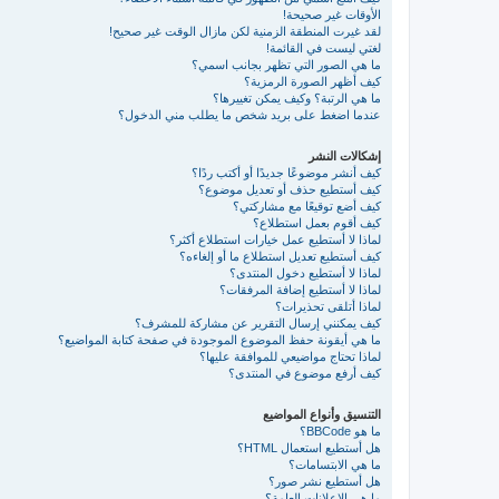
الأوقات غير صحيحة!
لقد غيرت المنطقة الزمنية لكن مازال الوقت غير صحيح!
لغتي ليست في القائمة!
ما هي الصور التي تظهر بجانب اسمي؟
كيف أظهر الصورة الرمزية؟
ما هي الرتبة؟ وكيف يمكن تغييرها؟
عندما اضغط على بريد شخص ما يطلب مني الدخول؟
إشكالات النشر
كيف أنشر موضوعًا جديدًا أو أكتب ردًا؟
كيف أستطيع حذف أو تعديل موضوع؟
كيف أضع توقيعًا مع مشاركتي؟
كيف أقوم بعمل استطلاع؟
لماذا لا أستطيع عمل خيارات استطلاع أكثر؟
كيف أستطيع تعديل استطلاع ما أو إلغاءه؟
لماذا لا أستطيع دخول المنتدى؟
لماذا لا أستطيع إضافة المرفقات؟
لماذا أتلقى تحذيرات؟
كيف يمكنني إرسال التقرير عن مشاركة للمشرف؟
ما هي أيقونة حفظ الموضوع الموجودة في صفحة كتابة المواضيع؟
لماذا تحتاج مواضيعي للموافقة عليها؟
كيف أرفع موضوع في المنتدى؟
التنسيق وأنواع المواضيع
ما هو BBCode؟
هل أستطيع استعمال HTML؟
ما هي الابتسامات؟
هل أستطيع نشر صور؟
ما هي الإعلانات العامة؟