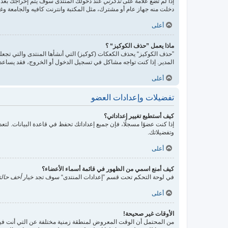
إذا لم تضع علامة على
تذكرني
عند دخولك المنتدى سوف يتم إخراجك بعد 
دخلت منه جهاز عام أو مشترك، مثل المكتبة وانترنت كافيه والجامعة وغير
أعلى
ماذا يعمل ”حذف الكوكيز“ ؟
”حذف الكوكيز“ يحذف الكعكات (كوكيز) التي أنشأها المنتدى والتي تجعلك
المدير. إذا كنت تواجه مشاكل في تسجيل الدخول أو الخروج، فقد يساع
أعلى
تفضيلات وإعدادات العضو
كيف أستطيع تغيير إعداداتي؟
إذا كنت عضوًا مسجلًا، فإن جميع إعداداتك تحفظ في قاعدة البيانات. ل
وتفضيلاتك.
أعلى
كيف أمنع اسمي من الظهور في قائمة أسماء الأعضاء؟
في لوحة التحكم تحت قسم ”إعدادات المنتدى“ سوف تجد خيار
أخف حالت
أعلى
الأوقات غير صحيحة!
من المحتمل أن الوقت المعروض لمنطقة زمنية مختلفة عن التي أنت فيها، ف