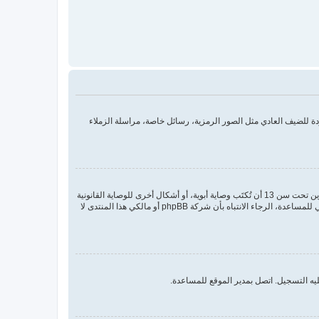
 للضيف العادي مثل الصور الرمزية، رسائل خاصة، مراسلة الزملاء
COPPA، أو قانون حماية خصوصية الأطفال على الويب هو قانون في الولايات المتحدة الأمريكية صدر في عام 1998 يطلب من المواقع التي تجمع معلومات من القاصرين تحت سن 13 أن تُكتَب وصاية أبوية، أو أشكال أخرى للوصاية القانونية
بأن يسمحوا بجمع معلومات خاصة معرفة من القاصر تحت سن 13. إذا كنت غير متأكد إذا كان ينطبق عليك هذا القانون بوصفك شخصا فقم بالتواصل مع مستشار قانوني للمساعدة، الرجاء الانتباه بأن شركة phpBB أو مالكي هذا المنتدى لا
يه التسجيل. اتصل بمدير الموقع للمساعدة.