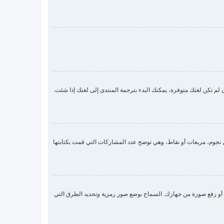
لم تكن لغتك متوفرة، يمكنك البدء بترجمة المنتدى إلى لغتك إذا شئت.
جوم، مربعات أو نقاط، وهي توضح عدد المشاركات التي قمت بكتابتها
 صورة رمزية لك عن طريق واحدة من أربع طرق: Gravatar، معرض الصور، الربط مع صورة أو رفع صورة من جهازك. السماح بوضع صور رمزية وتحديد الطرق التي