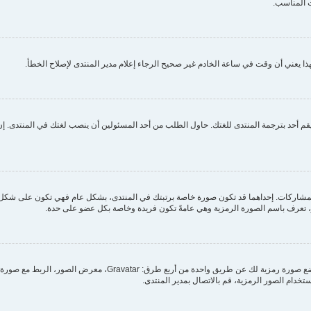
 المناسب.
ا يعني أن وقت في ساعة الخادم غير صحيح الرجاء إعلام مدير المنتدى لإصلاح الخطأ.
م أحد بترجمة المنتدى للغتك. حاول الطلب من أحد المسئولين أن ينصب لغتك في المنتدى. إن 
مشاركات. إحداهما قد تكون صورة خاصة برتبتك في المنتدى، بشكل عام فهي تكون على شكل ن
بر، تعرف باسم الصورة الرمزية وهي عامةً تكون فريدة وخاصة بكل عضو على حدة.
من خلال لوحة التحكم الخاصة بك، تحت بند "الملف الشخصي" يمكنك وضع
ستخدام الصور الرمزية، قم بالاتصال بمدير المنتدى.