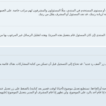
 مستوى المستخدم في المنتدى، مثلًا المسئولون والمشرفون لهم مراتب خاصة. على العموم أ
ة لزيادة رتبتك، قد تجد المسئول أو المشرف يقلل من رتبك.
منتدى (إن كان المسئول قام بتفعيل هذه الميزة). وهذه لتقليل الرسائل غير المرغوب بها م
ر "أضف رد جديد". قد تحتاج إلى التسجيل قبل أن تتمكن من كتابة المشاركات. هناك قائمة 
ة أو إلغاءها. تستطيع تعديل موضوع (أحيانا لوقت قصير بعد كتابته) بالضغط على زر تعديل عن
ا قام أحد بالرد على الموضوع، ولن تظهر إذا قام المشرف أو المدير بتعديل الموضوع (عليهم 