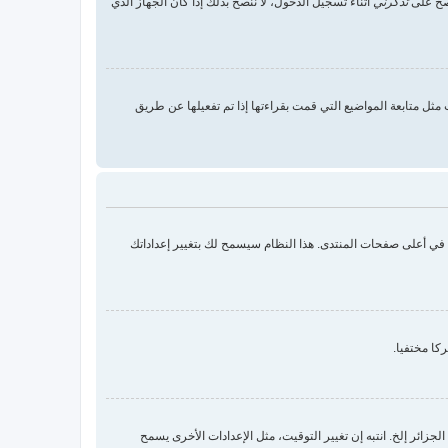
 صح على
تذكرني
أثناء تسجيل الدخول، لا ننصح بذلك إذا كان الجهاز الذي
ثل متابعة المواضيع التي قمت بقراءتها إذا تم تفعيلها عن طريق
ك في أعلى صفحات المنتدى. هذا النظام سيسمح لك بتغيير إعداداتك
كا مختفيا.
زائر إلخ. انتبه إن تغيير التوقيت، مثل الإعدادات الأخرى يسمح