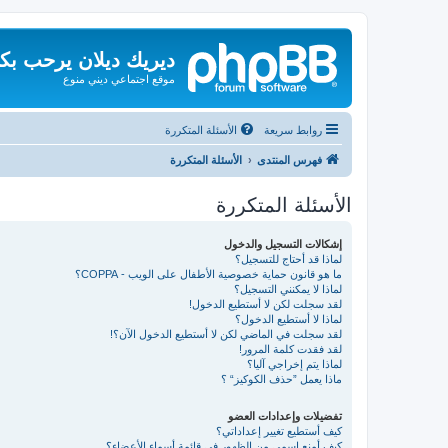
ديريك ديلان يرحب بك
موقع اجتماعي ديني منوع
روابط سريعة
الأسئلة المتكررة
فهرس المنتدى
الأسئلة المتكررة
الأسئلة المتكررة
إشكالات التسجيل والدخول
لماذا قد أحتاج للتسجيل؟
ما هو قانون حماية خصوصية الأطفال على الويب - COPPA؟
لماذا لا يمكنني التسجيل؟
لقد سجلت لكن لا أستطيع الدخول!
لماذا لا أستطيع الدخول؟
لقد سجلت في الماضي لكن لا أستطيع الدخول الآن؟!
لقد فقدت كلمة المرور!
لماذا يتم إخراجي آليا؟
ماذا يعمل ”حذف الكوكيز“ ؟
تفضيلات وإعدادات العضو
كيف أستطيع تغيير إعداداتي؟
كيف أمنع اسمي من الظهور في قائمة أسماء الأعضاء؟