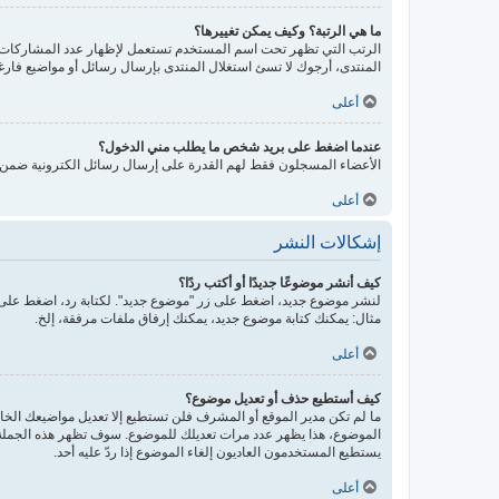
ما هي الرتبة؟ وكيف يمكن تغييرها؟
الرتب التي تظهر تحت اسم المستخدم تستعمل لإظهار عدد المشاركات أو
المنتدى، أرجوك لا تسئ استغلال المنتدى بإرسال رسائل أو مواضيع فارغ
أعلى
عندما اضغط على بريد شخص ما يطلب مني الدخول؟
الأعضاء المسجلون فقط لهم القدرة على إرسال رسائل الكترونية ضمن ال
أعلى
إشكالات النشر
كيف أنشر موضوعًا جديدًا أو أكتب ردًا؟
لنشر موضوع جديد، اضغط على زر "موضوع جديد". لكتابة رد، اضغط على ز
مثال: يمكنك كتابة موضوع جديد، يمكنك إرفاق ملفات مرفقة، إلخ.
أعلى
كيف أستطيع حذف أو تعديل موضوع؟
ما لم تكن مدير الموقع أو المشرف فلن تستطيع إلا تعديل مواضيعك الخاص
الموضوع، هذا يظهر عدد مرات تعديلك للموضوع. سوف تظهر هذه الجملة إذ
يستطيع المستخدمون العاديون إلغاء الموضوع إذا ردّ عليه أحد.
أعلى