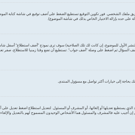
طريق ملفك الشخصي. فور تكوين التوقيع تستطيع الضغط على
أضف توقيع
في شاشة كتابة الموضوع
على حده بإزالة الاختيار الخاص بذلك في شاشة الموضوع).
لنشر الأول للموضوع، إن كانت لك تلك الصلاحية) سوف ترى نموذج ”أضف استطلاع“ أسفل شاشة إ
أضف السؤال ثم اضغط على وصلة ”أضف جواب“. تستطيع أن تضع وقتا زمنيا للاستطلاع، صفر تعني
ك بحاجة إلى خيارات أكثر تواصل مع مسؤول المنتدى.
الذي يستطيع تعديلها أو إلغائها، أو المشرف أو المسئول. لتعديل استطلاع اضغط تعديل على أ
ن أُجيب عليه فالمشرف والمسئول هما الأشخاص الوحيدون المسموح لهم بالتعديل والإلغاء. وه