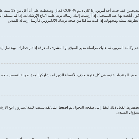
أولًا تأكد من إدخالك 
ون أبلغت بها عند التسجيل. إذا أرسلت إليك رسالة بريد عليك اتّباع الإرشادات، إذا لم تستل
طريقة سيئة ومجهولة. إذا كنت متأكدًا من صحة بريدك الالكتروني فأرسل رسالة للمدير.
 وكلمة المرور، ثم عليك مراسلة مدير الموقع أو المشرف لمعرفة إذا تم حظرك. ويحتمل أيضً
بعض المنتديات تقوم في كل فترة بحذف الأعضاء الذين لم يشاركوا لمدة طويلة لتصغير حجم ق
 تصفيرها. لفعل ذلك انتقل إلى صفحة الدخول ثم اضغط على
لقد نسيت كلمة المرور
، اتبع الإ
مسؤول المنتدى.