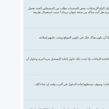
اسم المستخدم وكلمة المرور الصحيحين. إن كانتا صحيحتين فقد حدث أحد أمرين. إذا كان دعم COPPA فعال وضغطت على أنا أقل من 13 سنة عليك اتّباع الإرشادات. بعض المنتديات تطلب من المسجلين الجدد تفعيل
م البريد هل أنت متأكد من صحة عنوان بريدك؟ سبب استعمال طريقة
ا أن يكون هناك خلل في تكوين الموقع ويجب عليهم إصلاحه.
اعدة البيانات، إذا حدث ذلك حاول إعادة التسجيل مرة أخرى وحاول أن
رشادات وسوف تستطيع إعادة الدخول في أقرب وقت إن شاء الله..