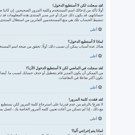
لقد سجلت لكن لا أستطيع الدخول!
حساباتهم، قد يكون ذلك عبرك أو عبر مدير المنتدى هذه المعلومات قد تك
تنشيط الحساب تلك هي منع المستخدمين العابرين من استغلال المنتدى ب
أعلى
لماذا لا أستطيع الدخول؟
هناك عدة أسباب يمكن أن تسبب ذلك: أولًا: تحقق من صحة اسم المستخدم
أعلى
لقد سجلت في الماضي لكن لا أستطيع الدخول الآن؟!
من الممكن أن يكون المدير قام بتعطيل أو حذف حسابك لسبب ما. أيضا، 
تكون أكثر تفاعلا في النقاشات.
أعلى
لقد فقدت كلمة المرور!
لا تفزع! بالرغم من عدم قدرتنا على استرجاع كلمة المرور لكن نستطيع
مع ذلك ، إذا لم تتمكن من أعاده تعيين كلمه المرور الخاصة بك ، اتصل ب
أعلى
لماذا يتم إخراجي آليا؟