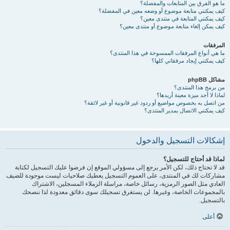
ما هو الفرق بين المتابعات والمفضلة؟
كيف يمكنني متابعة موضوع أو وضعه معين في المفضلة؟
كيف يمكنني المتابعة في منتدى معين؟
كيف يمكن إلغاء متابعة موضوع أو منتدى معين؟
المرفقات
ما هي أنواع المرفقات الممسوحة في هذا المنتدى؟
كيف يمكنني إيجاد مرفقاتي كلها؟
مشاكل phpBB
من برمج هذا المنتدى؟
لماذا لا أجد ميزة معينة أريدها؟
من اتصل به بخصوص مواضيع أو ردود غير قانونية أو غير لائقة؟
كيف يمكنني الاتصال بمدير المنتدى؟
إشكالات التسجيل والدخول
لماذا قد أحتاج للتسجيل؟
قد لا تحتاج ذلك، لكن الأمر يرجع إلى مسؤولي الموقع إن فرضوا عليك التسجيل لكتابة
مشاركات لك في المنتدى، على العموم التسجيل يعطيك صلاحيات ليست موجودة للضيف
العادي مثل الصور الرمزية، رسائل خاصة، مراسلة الزملاء المسجلين، الاشتراك
بالمجموعات الخاصة، وغيرها. لن يستغرق تسجيلك سوى دقائق معدودة لذا ننصحك
بالتسجيل.
أعلى