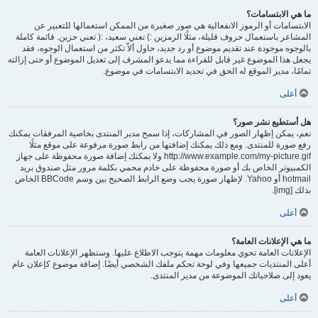
ما هي الابتسامات؟
الابتسامات أو الرموز الانفعالية هي صور صغيرة من الممكن استعمالها للتعبير عن
المشاعر باستعمال حروف قليلة، مثلًا الرمزين :) تعني سعيد، :( تعني حزين. قائمة كاملة
بالوجوه موجودة عند تقديم موضوع أو رد جديد، حاول ألاّ تكثر من استعمال الوجوه، فقد
يجعل هذا الموضوع غير قابل للقراءة مما يدعو المشرف إلى تعديل الموضوع أو حتى إزالته
تمامًا، مدير الموقع له الحق في تحديد الابتسامات في موضوع.
أعلى
هل أستطيع نشر صور؟
نعم، يمكن إظهار الصور في المشاركات، إذا سمح مدير المنتدى بخاصية المرفقات يمكنك
رفع صورة للمنتدى. ومع ذلك يمكنك إضافتها من رابط صورة مرفوعة على موقع مثلًا
http://www.example.com/my-picture.gif ولا يمكنك إضافة صورة محفوظة على جهاز
الكمبيوتر الخاص بك أو صورة محفوظة على خادم محمي بكلمة مرور مثل صندوق بريد
hotmail أو Yahoo. لإظهار صورة يجب وضع الرابط الصحيح بين وسم BBCode الخاص
بذلك [img].
أعلى
ما هي الإعلانات العامة؟
الإعلانات العامة تحوي معلومات مهمة يتوجب الاطلاع عليها. وستظهر الإعلانات العامة
أعلى المنتديات جميعها وفي لوحة تحكم ملفك الشخصي أيضًا. إضافة موضوع كإعلان عام
يعود إلى صلاحياتك الموضوعة من مدير المنتدى.
أعلى