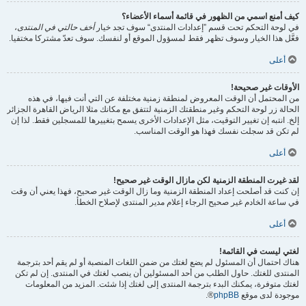
كيف أمنع اسمي من الظهور في قائمة أسماء الأعضاء؟
في لوحة التحكم تحت قسم ”إعدادات المنتدى“ سوف تجد خيار
أخف حالتي في المنتدى
،
فعَّل هذا الخيار وسوف تظهر فقط لمسؤول الموقع أو لنفسك. سوف تعدّ مشتركا مختفيا.
أعلى
الأوقات غير صحيحة!
من المحتمل أن الوقت المعروض لمنطقة زمنية مختلفة عن التي أنت فيها، في هذه
الحالة زر لوحة التحكم وغير منطقتك الزمنية لتتفق مع مكانك مثلا الرياض القاهرة الجزائر
إلخ. انتبه إن تغيير التوقيت، مثل الإعدادات الأخرى يسمح بتغييرها للمسجلين فقط. لذا إن
لم تكن قد سجلت نفسك فهذا هو الوقت المناسب.
أعلى
لقد غيرت المنطقة الزمنية لكن مازال الوقت غير صحيح!
إن كنت قد أصلحت إعداد المنطقة الزمنية وما زال الوقت غير صحيح، فهذا يعني أن وقت
في ساعة الخادم غير صحيح الرجاء إعلام مدير المنتدى لإصلاح الخطأ.
أعلى
لغتي ليست في القائمة!
هناك احتمال أن المسئول لم يضع لغتك من ضمن اللغات المنصبة أو لم يقم أحد بترجمة
المنتدى للغتك. حاول الطلب من أحد المسئولين أن ينصب لغتك في المنتدى. إن لم تكن
لغتك متوفرة، يمكنك البدء بترجمة المنتدى إلى لغتك إذا شئت. المزيد من المعلومات
موجودة لدى موقع
phpBB
®.