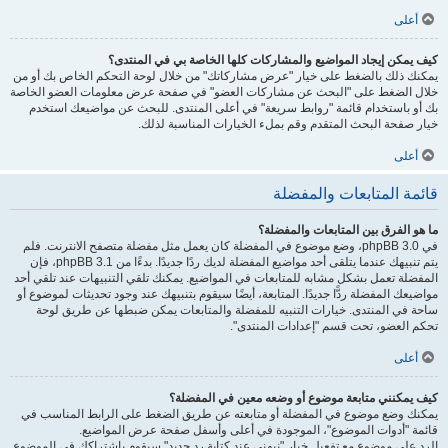
أعلى
كيف يمكن إيجاد المواضيع والمشاركات كلها الخاصة بي في المنتدى؟
يمكنك ذلك بالضغط على خيار "عرض مشاركاتك" من خلال لوحة التحكم الخاص بك أو من
خلال الضغط على "البحث عن مشاركات العضو" في صفحة عرض معلومات العضو الخاصة
بك أو باستخدام قائمة "روابط سريعة" في أعلى المنتدى. للبحث عن مواضيعك استخدم
خيار صفحة البحث المتقدم وقم بملء الخيارات المناسبة لذلك.
أعلى
قائمة المتابعات والمفضلة
ما هو الفرق بين المتابعات والمفضلة؟
في phpBB 3.0، وضع موضوع في المفضلة كان يعمل مثل مفضلة متصفح الانترنت. فلم
يتم تنبيهك عندما يتلقى أحد مواضيع المفضلة لديك ردًا جديدًا. بدءًا من phpBB 3.1، فإن
المفضلة تعمل بشكل مشابه للمتابعات في المواضيع. يمكنك تلقي التنبيهات عند تلقي أحد
مواضيعك المفضلة ردًّا جديدًا. المتابعة، أيضًا سيقوم بتنبيهك عند وجود تحديثات لموضوع أو
ساحة في المنتدى. خيارات التنبيه للمفضلة والمتابعات يمكن ضبطها عن طريق لوحة
تحكم العضو، تحت قسم "إعدادات المنتدى".
أعلى
كيف يمكنني متابعة موضوع أو وضعه معين في المفضلة؟
يمكنك وضع موضوع في المفضلة أو متابعته عن طريق الضغط على الرابط المناسب في
قائمة "أدوات الموضوع"، الموجودة في أعلى وأسفل صفحة عرض المواضيع.
الرد على موضوع مع تفعيل خيار "نبهني عند كتابة رد جديد" سيقوم باشتراكك في الموضوع