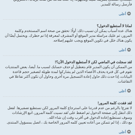
فأرسل رسالة للمدير.
أعلى
لماذا لا أستطيع الدخول؟
هناك عدة أسباب يمكن أن تسبب ذلك: أولًا: تحقق من صحة اسم المستخدم وكلمة
المرور، ثم عليك مراسلة مدير الموقع أو المشرف لمعرفة إذا تم حظرك. ويحتمل أيضًا أن
يكون هناك خلل في تكوين الموقع ويجب عليهم إصلاحه.
أعلى
لقد سجلت في الماضي لكن لا أستطيع الدخول الآن؟!
من الممكن أن يكون المدير قام بتعطيل أو حذف حسابك لسبب ما. أيضا، بعض المنتديات
تقوم في كل فترة بحذف الأعضاء الذين لم يشاركوا لمدة طويلة لتصغير حجم قاعدة
البيانات، إذا حدث ذلك حاول إعادة التسجيل مرة أخرى وحاول أن تكون أكثر تفاعلا في
النقاشات.
أعلى
لقد فقدت كلمة المرور!
لا تفزع! بالرغم من عدم قدرتنا على استرجاع كلمة المرور لكن نستطيع تصفيرها. لفعل
ذلك انتقل إلى صفحة الدخول ثم اضغط على
لقد نسيت كلمة المرور
، اتبع الإرشادات
وسوف تستطيع إعادة الدخول في أقرب وقت إن شاء الله..
مع ذلك ، إذا لم تتمكن من أعاده تعيين كلمه المرور الخاصة بك ، اتصل بمسؤول المنتدى.
أعلى