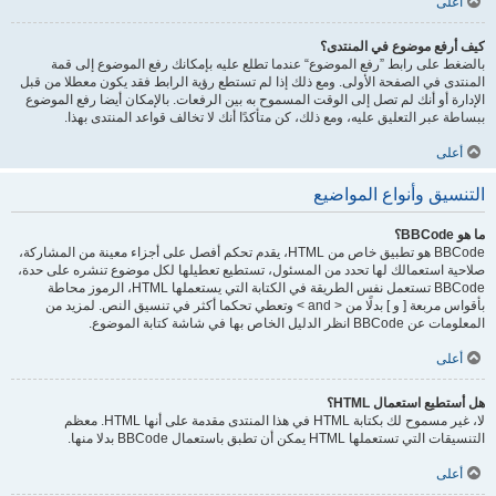
أعلى
كيف أرفع موضوع في المنتدى؟
بالضغط على رابط ”رفع الموضوع“ عندما تطلع عليه بإمكانك رفع الموضوع إلى قمة
المنتدى في الصفحة الأولى. ومع ذلك إذا لم تستطع رؤية الرابط فقد يكون معطلا من قبل
الإدارة أو أنك لم تصل إلى الوقت المسموح به بين الرفعات. بالإمكان أيضا رفع الموضوع
ببساطة عبر التعليق عليه، ومع ذلك، كن متأكدًا أنك لا تخالف قواعد المنتدى بهذا.
أعلى
التنسيق وأنواع المواضيع
ما هو BBCode؟
BBCode هو تطبيق خاص من HTML، يقدم تحكم أفصل على أجزاء معينة من المشاركة،
صلاحية استعمالك لها تحدد من المسئول، تستطيع تعطيلها لكل موضوع تنشره على حدة،
BBCode تستعمل نفس الطريقة في الكتابة التي يستعملها HTML، الرموز محاطة
بأقواس مربعة [ و ] بدلًا من < and > وتعطي تحكما أكثر في تنسيق النص. لمزيد من
المعلومات عن BBCode انظر الدليل الخاص بها في شاشة كتابة الموضوع.
أعلى
هل أستطيع استعمال HTML؟
لا، غير مسموح لك بكتابة HTML في هذا المنتدى مقدمة على أنها HTML. معظم
التنسيقات التي تستعملها HTML يمكن أن تطبق باستعمال BBCode بدلا منها.
أعلى