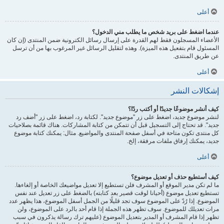
أعلى
عندما اضغط على بريد شخص ما يطلب مني الدخول؟
الأعضاء المسجلون فقط لهم القدرة على إرسال رسائل الكترونية ضمن المنتدى (إن كان
المسئول قام بتفعيل هذه الميزة). وهذه لتقليل الرسائل غير المرغوب بها من أن ترسل
عن طريق المنتدى.
أعلى
إشكالات النشر
كيف أنشر موضوعًا جديدًا أو أكتب ردًا؟
لنشر موضوع جديد، اضغط على زر "موضوع جديد". لكتابة رد، اضغط على زر "أضف رد
جديد". قد تحتاج إلى التسجيل قبل أن تتمكن من كتابة المشاركات. هناك قائمة بصلاحيات
كل منتدى تكون متاحة في أسفل صفحة المنتدى والمواضيع. مثال: يمكنك كتابة موضوع
جديد، يمكنك إرفاق ملفات مرفقة، إلخ.
أعلى
كيف أستطيع حذف أو تعديل موضوع؟
ما لم تكن مدير الموقع أو المشرف فلن تستطيع إلا تعديل مواضيعك الخاصة أو إلغاءها.
تستطيع تعديل موضوع (أحيانا لوقت قصير بعد كتابته) بالضغط على زر تعديل عند نفس
الموضوع. إذا رُدّ على الموضوع سوف تجد قليلًا من الجمل أسفل الموضوع، هذا يظهر عدد
مرات تعديلك للموضوع. سوف تظهر هذه الجملة إذا قام أحد بالرد على الموضوع، ولن
تظهر إذا قام المشرف أو المدير بتعديل الموضوع (عليهم ترك رسالة يذكرون في سبب