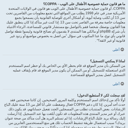
ما هو قانون حماية خصوصية الأطفال على الويب - COPPA؟
COPPA، أو قانون حماية خصوصية الأطفال على الويب هو قانون في الولايات المتحدة
الأمريكية صدر في عام 1998 يطلب من المواقع التي تجمع معلومات من القاصرين تحت
سن 13 أن تُكتَب وصاية أبوية، أو أشكال أخرى للوصاية القانونية بأن يسمحوا بجمع
معلومات خاصة معرفة من القاصر تحت سن 13. إذا كنت غير متأكد إذا كان ينطبق عليك
هذا القانون بوصفك شخصا فقم بالتواصل مع مستشار قانوني للمساعدة، الرجاء الانتباه
بأن شركة phpBB أو مالكي هذا المنتدى لا يقدمون أي نصائح قانونية وليسوا نقطة تواصل
قانوني بأي نوع، ما عدا المكتوب في سؤال ”من اتصل به بخصوص مواضيع أو ردود غير
قانونية أو غير لائقة؟“ .
أعلى
لماذا لا يمكنني التسجيل؟
من الممكن بأن مدير الموقع قد قام بحظر الآي بي الخاص بك أو حظر اسم المستخدم
الذي استعملته للتسجيل. أو من الممكن أن يكون مدير الموقع قد قام بإيقاف عمليه
التسجيل. اتصل بمدير الموقع للمساعدة.
أعلى
لقد سجلت لكن لا أستطيع الدخول!
أولًا تأكد من إدخالك اسم المستخدم وكلمة المرور الصحيحين. إن كانتا صحيحتين فقد
حدث أحد أمرين. إذا كان دعم COPPA فعال وضغطت على أنا أقل من 13 سنة عليك اتّباع
الإرشادات. بعض المنتديات تطلب من المسجلين الجدد تفعيل حساباتهم، قد يكون ذلك
عبرك أو عبر مدير المنتدى هذه المعلومات قد تكون أبلغت بها عند التسجيل. إذا أرسلت
إليك رسالة بريد عليك اتّباع الإرشادات، إذا لم تستلم البريد هل أنت متأكد من صحة عنوان
بريدك؟ سبب استعمال طريقة تنشيط الحساب تلك هي منع المستخدمين العابرين من
استغلال المنتدى بطريقة سيئة ومجهولة. إذا كنت متأكدًا من صحة بريدك الالكتروني