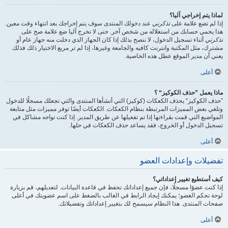
لماذا يتم إخراجي آليا؟
إذا لم تضع علامة على
تذكرني
عند دخولك المنتدى سوف يتم إخراجك بعد انتهاء وقت معين.
هذا يحمي حسابك من استغلاله من شخص آخر. حتى لا تخرج آليا ضع علامة صح على
تذكرني
أثناء تسجيل الدخول، لا ننصح بذلك إذا كان الجهاز الذي دخلت منه جهاز عام أو
مشترك، مثل المكتبة وانترنت كافيه والجامعة وغيرها، إذا لم تر مربع الاختيار ذلك فذلك
يعني أن مدير الموقع عطل هذه الخاصية.
أعلى
ماذا يعمل ”حذف الكوكيز“ ؟
”حذف الكوكيز“ يحذف الكعكات (كوكيز) التي أنشأها المنتدى والتي تجعلك مسجلًا للدخول
وتلغي بعض المميزات المرتبطة بنظام الكعكات. الكعكات أيضًا توفر مميزات مثل متابعة
المواضيع التي قمت بقراءتها إذا تم تفعيلها عن طريق المدير. إذا كنت تواجه مشاكل في
تسجيل الدخول أو الخروج، فقد يساعد حذف الكعكات في حلها.
أعلى
تفضيلات وإعدادات العضو
كيف أستطيع تغيير إعداداتي؟
إذا كنت عضوًا مسجلًا، فإن جميع إعداداتك تحفظ في قاعدة البيانات. لتعديلهم، قم بزيارة
لوحة تحكم العضو؛ يمكنك إيجاد الرابط في الغالب بالضغط على اسم عضويتك في أعلى
صفحات المنتدى. هذا النظام سيسمح لك بتغيير إعداداتك وتفضيلاتك.
أعلى