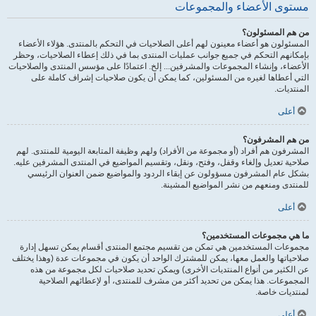
مستوى الأعضاء والمجموعات
من هم المسئولون؟
المسئولون هو أعضاء معينون لهم أعلى الصلاحيات في التحكم بالمنتدى. هؤلاء الأعضاء
بإمكانهم التحكم في جميع جوانب عمليات المنتدى بما في ذلك إعطاء الصلاحيات، وحظر
الأعضاء، وإنشاء المجموعات والمشرفين... إلخ. اعتمادًا على مؤسس المنتدى والصلاحيات
التي أعطاها لغيره من المسئولين، كما يمكن أن يكون صلاحيات إشراف كاملة على
المنتديات.
أعلى
من هم المشرفون؟
المشرفون هم أفراد (أو مجموعة من الأفراد) ولهم وظيفة المتابعة اليومية للمنتدى. لهم
صلاحية تعديل وإلغاء وقفل، وفتح، ونقل، وتقسيم المواضيع في المنتدى المشرفين عليه.
بشكل عام المشرفون مسؤولون عن إبقاء الردود والمواضيع ضمن العنوان الرئيسي
للمنتدى ومنعهم من نشر المواضيع المشينة.
أعلى
ما هي مجموعات المستخدمين؟
مجموعات المستخدمين هي تمكن من تقسيم مجتمع المنتدى أقسام يمكن تسهل إدارة
صلاحياتها والعمل معها، يمكن للمشترك الواحد أن يكون في مجموعات عدة (وهذا يختلف
عن الكثير من أنواع المنتديات الأخرى) ويمكن تحديد صلاحيات لكل مجموعة من هذه
المجموعات. هذا يمكن من تحديد أكثر من مشرف للمنتدى، أو لإعطائهم الصلاحية
لمنتديات خاصة.
أعلى