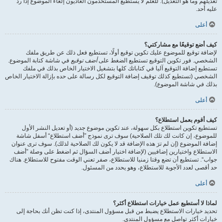
تعديلهم وما هو التعديل). للعلم لا يستطيع المستخدمون العاديون إلغاء الموضوع إذا ردّ
عليه أحد.
أعلى
كيف أضع توقيعًا مع مشاركتي؟
لإضافة توقيع للموضوع عليك تكوين توقيع أولًا، تستطيع فعل ذلك عن طريق ملفك
الشخصي. فور تكوين التوقيع تستطيع الضغط على
أضف توقيع
في شاشة كتابة الموضوع.
تستطيع إضافة التوقيع آليا في كتاباتك كلها بتشغيل الاختيار الخاص بذلك في ملفك
الشخصي (تستطيع كذلك توقيف إضافة التوقيع لكل رسالة على حده بإزالة الاختيار الخاص
بذلك في شاشة الموضوع).
أعلى
كيف أقوم بعمل استطلاع؟
تستطيع تكوين استطلاع بكل سهولة، عند تكوين موضوع جديد (أو تعديل النشر الأول
للموضوع، إن كانت لك تلك الصلاحية) سوف ترى نموذج ”أضف استطلاع“ أسفل شاشة
إضافة الموضوع (إن لم ترَ هذه الإضافة قد لا يكون لك الصلاحية لذلك). سوف ترى عنوان
الاستطلاع واختيارين إضافيين (لإضافة اختيار أضف السؤال ثم اضغط على وصلة ”أضف
جواب“. تستطيع أن تضع وقتا زمنيا للاستطلاع، صفر تعني الوقت مفتوح للاستطلاع. هناك
حد أقصى لعدد الأجوبة للاستطلاع، وهو يحدد من المسئول.
أعلى
لماذا لا أستطيع عمل خيارات استطلاع أكثر؟
تحديد خيارات الاستطلاع يضبط من قبل مسؤول المنتدى، إذا كنت تظن أنك بحاجة إلى
خيارات أكثر تواصل مع مسؤول المنتدى.