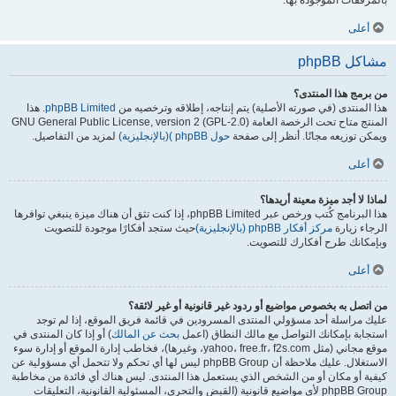
بالمرفقات الموجودة بها.
أعلى
مشاكل phpBB
من برمج هذا المنتدى؟
هذا المنتدى (في صورته الأصلية) يتم إنتاجه، إطلاقه وترخصيه من
phpBB Limited
. هذا
المنتج متاح تحت الرخصة العامة GNU General Public License, version 2 (GPL-2.0)
ويمكن توزيعه مجانًا. أنظر إلى صفحة
حول phpBB )(بالإنجليزية)
لمزيد من التفاصيل.
أعلى
لماذا لا أجد ميزة معينة أريدها؟
هذا البرنامج كُتب ورخص عبر phpBB Limited، إذا كنت تثق أن هناك ميزة ينبغي توافرها
الرجاء زيارة
مركز أفكار phpBB (بالإنجليزية)
حيث ستجد أفكارًا موجودة للتصويت
وبإمكانك طرح أفكارك للتصويت.
أعلى
من اتصل به بخصوص مواضيع أو ردود غير قانونية أو غير لائقة؟
عليك مراسلة أحد مسؤولي المنتدى المسرودين في قائمة فريق الموقع، إذا لم توجد
استجابة بإمكانك التواصل مع مالك النطاق (اعمل
بحث عن المالك
) أو إذا كان المنتدى في
موقع مجاني (مثل yahoo، free.fr، f2s.com، وغيرها)، فخاطب إدارة الموقع أو إدارة سوء
الاستغلال. عليك ملاحظة أن phpBB Group ليس لها أي تحكم ولا تتحمل أي مسؤولية عن
كيفية أو مكان أو من الشخص الذي يستعمل هذا المنتدى. ليس هناك أي فائدة من مخاطبة
phpBB Group لأي مواضيع قانونية (القبض والتحري، المسئولية القانونية، التعليقات