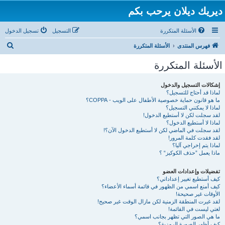
ديريك ديلان يرحب بكم
الأسئلة المتكررة
التسجيل
تسجيل الدخول
ب
فهرس المنتدى
الأسئلة المتكررة
ح
الأسئلة المتكررة
ث
إشكالات التسجيل والدخول
لماذا قد أحتاج للتسجيل؟
ما هو قانون حماية خصوصية الأطفال على الويب - COPPA؟
لماذا لا يمكنني التسجيل؟
لقد سجلت لكن لا أستطيع الدخول!
لماذا لا أستطيع الدخول؟
لقد سجلت في الماضي لكن لا أستطيع الدخول الآن؟!
لقد فقدت كلمة المرور!
لماذا يتم إخراجي آليا؟
ماذا يعمل ”حذف الكوكيز“ ؟
تفضيلات وإعدادات العضو
كيف أستطيع تغيير إعداداتي؟
كيف أمنع اسمي من الظهور في قائمة أسماء الأعضاء؟
الأوقات غير صحيحة!
لقد غيرت المنطقة الزمنية لكن مازال الوقت غير صحيح!
لغتي ليست في القائمة!
ما هي الصور التي تظهر بجانب اسمي؟
كيف أظهر الصورة الرمزية؟