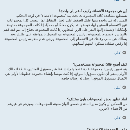
أين هي مجموعة الأعضاء، وكيف أنضم إلى واحدة؟
تستطيع مشاهدة كافة المجموعات تحت بند ”مجموعة الأعضاء“ في لوحة التحكم.
للمشاركة في واحدة منها عليك الضغط على الخيار المقابل لها، ليست كل المجموعات
تتيح الانضمام المفتوح لها، فبعضها قد يكون مغلقًا أو مخفيًا، إذا كانت المجموعة مفتوحة
بإمكانك الإنضمام إليها النقر على الزر المجاور، إذا كانت المجموعة تحتاج إلى موافقة فقم
بالتماس الانضمام للمجموعة، رئيس المجموعة هو المخول بالموافقة على طلبك وقد
يسألك عن سبب رغبتك في الانضمام إلى المجموعة. يرجى عدم مضايقه رئيس المجموعة
إذا رفض طلبك؛ سيكون لديهم أسبابهم.
أعلى
كيف أصبح قائدًا لمجموعة مستخدمين؟
يتم تعيين رئيس المجموعة عادة عندما يتم إنشاءها عبر مسؤول المنتدى، نقطة اتصالك
الأولى ينبغي أن تكون مسؤول الموقع، إذا كنت مهتما بإنشاء مجموعة خطوتك الأولى هي
الاتصال بمسؤول الموقع، أرسل له رسالة خاصة.
أعلى
لماذا تظهر بعض المجموعات بلون مختلف؟
من الممكن أن يكون مدير المنتدى خصص ألوان معينة للمجموعات ليميزهم عن غيرهم
من الأعضاء الآخرين.
أعلى
ما هي المجموعة الافتراضية؟