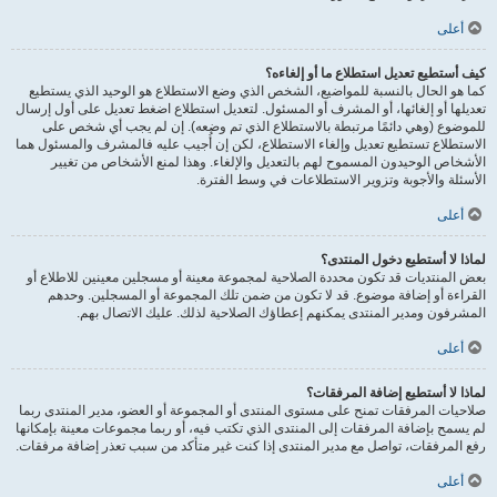
أعلى
كيف أستطيع تعديل استطلاع ما أو إلغاءه؟
كما هو الحال بالنسبة للمواضيع، الشخص الذي وضع الاستطلاع هو الوحيد الذي يستطيع
تعديلها أو إلغائها، أو المشرف أو المسئول. لتعديل استطلاع اضغط تعديل على أول إرسال
للموضوع (وهي دائمًا مرتبطة بالاستطلاع الذي تم وضعه). إن لم يجب أي شخص على
الاستطلاع تستطيع تعديل وإلغاء الاستطلاع، لكن إن أُجيب عليه فالمشرف والمسئول هما
الأشخاص الوحيدون المسموح لهم بالتعديل والإلغاء. وهذا لمنع الأشخاص من تغيير
الأسئلة والأجوبة وتزوير الاستطلاعات في وسط الفترة.
أعلى
لماذا لا أستطيع دخول المنتدى؟
بعض المنتديات قد تكون محددة الصلاحية لمجموعة معينة أو مسجلين معينين للاطلاع أو
القراءة أو إضافة موضوع. قد لا تكون من ضمن تلك المجموعة أو المسجلين. وحدهم
المشرفون ومدير المنتدى يمكنهم إعطاؤك الصلاحية لذلك. عليك الاتصال بهم.
أعلى
لماذا لا أستطيع إضافة المرفقات؟
صلاحيات المرفقات تمنح على مستوى المنتدى أو المجموعة أو العضو، مدير المنتدى ربما
لم يسمح بإضافة المرفقات إلى المنتدى الذي تكتب فيه، أو ربما مجموعات معينة بإمكانها
رفع المرفقات، تواصل مع مدير المنتدى إذا كنت غير متأكد من سبب تعذر إضافة مرفقات.
أعلى