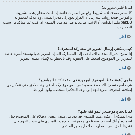
لماذا أتلقى تحذيرات؟
كل مدير منتدى لديه شروط وقوانين اشتراك خاصة. إذا قمت بتجاوز هذه الشروط
والقوانين فيحذرونك. انتبه إلى أن القرار يعود إلى مدير المنتدى ولا علاقة لمجموعة
phpBB بتلك القوانين أو الاشتراطات. تواصل مع مدير المنتدى إذا كنت غير متأكد من سبب
التحذيرات.
أعلى
كيف يمكنني إرسال التقرير عن مشاركة للمشرف؟
إذا سمح مدير المنتدى بذلك، اذهب إلى المشاركة المراد التقرير عنها وستجد أيقونة خاصة
للتقرير عن الموضوع. اضغط على الأيقونة وقم بالخطوات لإتمام عملية التقرير.
أعلى
ما هي أيقونة حفظ الموضوع الموجودة في صفحة كتابة المواضيع؟
هي خاصية تسمح لك بحفظ مسودة من الموضوع لإكماله في وقت لاحق حتى تتمكن من
إضافته. لمعرفة المزيد اتجه إلى لوحة التحكم الشخصية واتبع الروابط.
أعلى
لماذا تحتاج مواضيعي للموافقة عليها؟
من الممكن أن يكون مدير المنتدى قد حدد في منتدى معين الاطلاع على الموضوع قبل
اعتماده أو أنك أصبحت عضوًا في مجموعة يطلع مدير المنتدى على مشاركاتهم قبل
نشرها. لمزيد من المعلومات اتصل بمدير المنتدى.