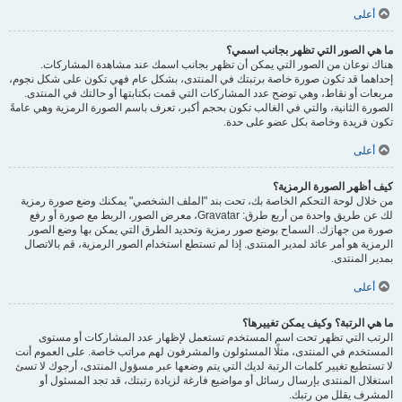
أعلى
ما هي الصور التي تظهر بجانب اسمي؟
هناك نوعان من الصور التي يمكن أن تظهر بجانب اسمك عند مشاهدة المشاركات.
إحداهما قد تكون صورة خاصة برتبتك في المنتدى، بشكل عام فهي تكون على شكل نجوم،
مربعات أو نقاط، وهي توضح عدد المشاركات التي قمت بكتابتها أو حالتك في المنتدى.
الصورة الثانية، والتي في الغالب تكون بحجم أكبر، تعرف باسم الصورة الرمزية وهي عامةً
تكون فريدة وخاصة بكل عضو على حدة.
أعلى
كيف أظهر الصورة الرمزية؟
من خلال لوحة التحكم الخاصة بك، تحت بند "الملف الشخصي" يمكنك وضع صورة رمزية
لك عن طريق واحدة من أربع طرق: Gravatar، معرض الصور، الربط مع صورة أو رفع
صورة من جهازك. السماح بوضع صور رمزية وتحديد الطرق التي يمكن بها وضع الصور
الرمزية هو أمر عائد لمدير المنتدى. إذا لم تستطع استخدام الصور الرمزية، قم بالاتصال
بمدير المنتدى.
أعلى
ما هي الرتبة؟ وكيف يمكن تغييرها؟
الرتب التي تظهر تحت اسم المستخدم تستعمل لإظهار عدد المشاركات أو مستوى
المستخدم في المنتدى، مثلًا المسئولون والمشرفون لهم مراتب خاصة. على العموم أنت
لا تستطيع تغيير كلمات الرتبة لديك التي يتم وضعها عبر مسؤول المنتدى، أرجوك لا تسئ
استغلال المنتدى بإرسال رسائل أو مواضيع فارغة لزيادة رتبتك، قد تجد المسئول أو
المشرف يقلل من رتبك.