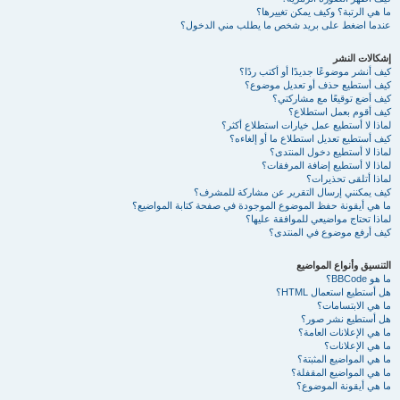
ما هي الرتبة؟ وكيف يمكن تغييرها؟
عندما اضغط على بريد شخص ما يطلب مني الدخول؟
إشكالات النشر
كيف أنشر موضوعًا جديدًا أو أكتب ردًا؟
كيف أستطيع حذف أو تعديل موضوع؟
كيف أضع توقيعًا مع مشاركتي؟
كيف أقوم بعمل استطلاع؟
لماذا لا أستطيع عمل خيارات استطلاع أكثر؟
كيف أستطيع تعديل استطلاع ما أو إلغاءه؟
لماذا لا أستطيع دخول المنتدى؟
لماذا لا أستطيع إضافة المرفقات؟
لماذا أتلقى تحذيرات؟
كيف يمكنني إرسال التقرير عن مشاركة للمشرف؟
ما هي أيقونة حفظ الموضوع الموجودة في صفحة كتابة المواضيع؟
لماذا تحتاج مواضيعي للموافقة عليها؟
كيف أرفع موضوع في المنتدى؟
التنسيق وأنواع المواضيع
ما هو BBCode؟
هل أستطيع استعمال HTML؟
ما هي الابتسامات؟
هل أستطيع نشر صور؟
ما هي الإعلانات العامة؟
ما هي الإعلانات؟
ما هي المواضيع المثبتة؟
ما هي المواضيع المقفلة؟
ما هي أيقونة الموضوع؟