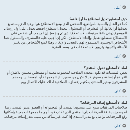
أعلى
كيف أستطيع تعديل استطلاع ما أو إلغاءه؟
كما هو الحال بالنسبة للمواضيع، الشخص الذي وضع الاستطلاع هو الوحيد الذي يستطيع
تعديلها أو إلغائها، أو المشرف أو المسئول. لتعديل استطلاع اضغط تعديل على أول إرسال
للموضوع (وهي دائمًا مرتبطة بالاستطلاع الذي تم وضعه). إن لم يجب أي شخص على
الاستطلاع تستطيع تعديل وإلغاء الاستطلاع، لكن إن أُجيب عليه فالمشرف والمسئول هما
الأشخاص الوحيدون المسموح لهم بالتعديل والإلغاء. وهذا لمنع الأشخاص من تغيير
الأسئلة والأجوبة وتزوير الاستطلاعات في وسط الفترة.
أعلى
لماذا لا أستطيع دخول المنتدى؟
بعض المنتديات قد تكون محددة الصلاحية لمجموعة معينة أو مسجلين معينين للاطلاع أو
القراءة أو إضافة موضوع. قد لا تكون من ضمن تلك المجموعة أو المسجلين. وحدهم
المشرفون ومدير المنتدى يمكنهم إعطاؤك الصلاحية لذلك. عليك الاتصال بهم.
أعلى
لماذا لا أستطيع إضافة المرفقات؟
صلاحيات المرفقات تمنح على مستوى المنتدى أو المجموعة أو العضو، مدير المنتدى ربما
لم يسمح بإضافة المرفقات إلى المنتدى الذي تكتب فيه، أو ربما مجموعات معينة بإمكانها
رفع المرفقات، تواصل مع مدير المنتدى إذا كنت غير متأكد من سبب تعذر إضافة مرفقات.
أعلى