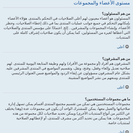
مستوى الأعضاء والمجموعات
من هم المسئولون؟
المسئولون هو أعضاء معينون لهم أعلى الصلاحيات في التحكم بالمنتدى. هؤلاء الأعضاء
بإمكانهم التحكم في جميع جوانب عمليات المنتدى بما في ذلك إعطاء الصلاحيات، وحظر
الأعضاء، وإنشاء المجموعات والمشرفين... إلخ. اعتمادًا على مؤسس المنتدى والصلاحيات
التي أعطاها لغيره من المسئولين، كما يمكن أن يكون صلاحيات إشراف كاملة على
المنتديات.
أعلى
من هم المشرفون؟
المشرفون هم أفراد (أو مجموعة من الأفراد) ولهم وظيفة المتابعة اليومية للمنتدى. لهم
صلاحية تعديل وإلغاء وقفل، وفتح، ونقل، وتقسيم المواضيع في المنتدى المشرفين عليه.
بشكل عام المشرفون مسؤولون عن إبقاء الردود والمواضيع ضمن العنوان الرئيسي
للمنتدى ومنعهم من نشر المواضيع المشينة.
أعلى
ما هي مجموعات المستخدمين؟
مجموعات المستخدمين هي تمكن من تقسيم مجتمع المنتدى أقسام يمكن تسهل إدارة
صلاحياتها والعمل معها، يمكن للمشترك الواحد أن يكون في مجموعات عدة (وهذا يختلف
عن الكثير من أنواع المنتديات الأخرى) ويمكن تحديد صلاحيات لكل مجموعة من هذه
المجموعات. هذا يمكن من تحديد أكثر من مشرف للمنتدى، أو لإعطائهم الصلاحية
لمنتديات خاصة.
أعلى