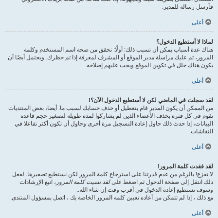
فأرسل رسالة للمدير.
أعلى
لماذا لا أستطيع الدخول؟
هناك عدة أسباب يمكن أن تسبب ذلك: أولًا: تحقق من صحة اسم المستخدم وكلمة
المرور، ثم عليك مراسلة مدير الموقع أو المشرف لمعرفة إذا تم حظرك. ويحتمل أيضًا أن
يكون هناك خلل في تكوين الموقع ويجب عليهم إصلاحه.
أعلى
لقد سجلت في الماضي لكن لا أستطيع الدخول الآن؟!
من الممكن أن يكون المدير قام بتعطيل أو حذف حسابك لسبب ما. أيضا، بعض المنتديات
تقوم في كل فترة بحذف الأعضاء الذين لم يشاركوا لمدة طويلة لتصغير حجم قاعدة
البيانات، إذا حدث ذلك حاول إعادة التسجيل مرة أخرى وحاول أن تكون أكثر تفاعلا في
النقاشات.
أعلى
لقد فقدت كلمة المرور!
لا تفزع! بالرغم من عدم قدرتنا على استرجاع كلمة المرور لكن نستطيع تصفيرها. لفعل
ذلك انتقل إلى صفحة الدخول ثم اضغط على
لقد نسيت كلمة المرور
، اتبع الإرشادات
وسوف تستطيع إعادة الدخول في أقرب وقت إن شاء الله..
مع ذلك ، إذا لم تتمكن من أعاده تعيين كلمه المرور الخاصة بك ، اتصل بمسؤول المنتدى.
أعلى