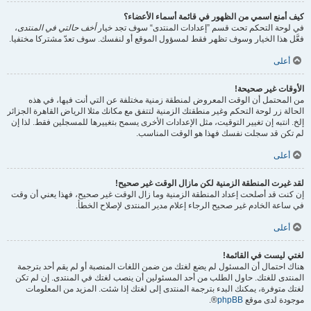
كيف أمنع اسمي من الظهور في قائمة أسماء الأعضاء؟
في لوحة التحكم تحت قسم ”إعدادات المنتدى“ سوف تجد خيار
أخف حالتي في المنتدى
،
فعَّل هذا الخيار وسوف تظهر فقط لمسؤول الموقع أو لنفسك. سوف تعدّ مشتركا مختفيا.
أعلى
الأوقات غير صحيحة!
من المحتمل أن الوقت المعروض لمنطقة زمنية مختلفة عن التي أنت فيها، في هذه
الحالة زر لوحة التحكم وغير منطقتك الزمنية لتتفق مع مكانك مثلا الرياض القاهرة الجزائر
إلخ. انتبه إن تغيير التوقيت، مثل الإعدادات الأخرى يسمح بتغييرها للمسجلين فقط. لذا إن
لم تكن قد سجلت نفسك فهذا هو الوقت المناسب.
أعلى
لقد غيرت المنطقة الزمنية لكن مازال الوقت غير صحيح!
إن كنت قد أصلحت إعداد المنطقة الزمنية وما زال الوقت غير صحيح، فهذا يعني أن وقت
في ساعة الخادم غير صحيح الرجاء إعلام مدير المنتدى لإصلاح الخطأ.
أعلى
لغتي ليست في القائمة!
هناك احتمال أن المسئول لم يضع لغتك من ضمن اللغات المنصبة أو لم يقم أحد بترجمة
المنتدى للغتك. حاول الطلب من أحد المسئولين أن ينصب لغتك في المنتدى. إن لم تكن
لغتك متوفرة، يمكنك البدء بترجمة المنتدى إلى لغتك إذا شئت. المزيد من المعلومات
موجودة لدى موقع
phpBB
®.