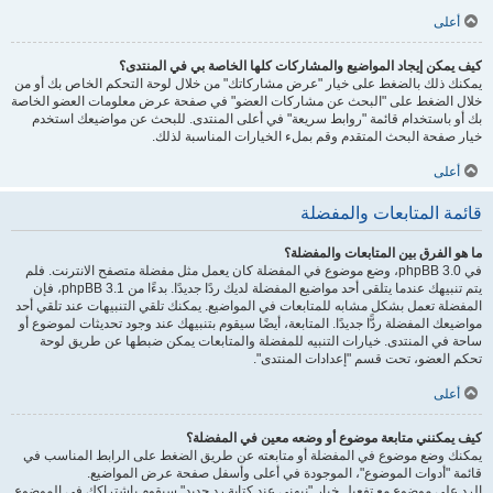
أعلى
كيف يمكن إيجاد المواضيع والمشاركات كلها الخاصة بي في المنتدى؟
يمكنك ذلك بالضغط على خيار "عرض مشاركاتك" من خلال لوحة التحكم الخاص بك أو من
خلال الضغط على "البحث عن مشاركات العضو" في صفحة عرض معلومات العضو الخاصة
بك أو باستخدام قائمة "روابط سريعة" في أعلى المنتدى. للبحث عن مواضيعك استخدم
خيار صفحة البحث المتقدم وقم بملء الخيارات المناسبة لذلك.
أعلى
قائمة المتابعات والمفضلة
ما هو الفرق بين المتابعات والمفضلة؟
في phpBB 3.0، وضع موضوع في المفضلة كان يعمل مثل مفضلة متصفح الانترنت. فلم
يتم تنبيهك عندما يتلقى أحد مواضيع المفضلة لديك ردًا جديدًا. بدءًا من phpBB 3.1، فإن
المفضلة تعمل بشكل مشابه للمتابعات في المواضيع. يمكنك تلقي التنبيهات عند تلقي أحد
مواضيعك المفضلة ردًّا جديدًا. المتابعة، أيضًا سيقوم بتنبيهك عند وجود تحديثات لموضوع أو
ساحة في المنتدى. خيارات التنبيه للمفضلة والمتابعات يمكن ضبطها عن طريق لوحة
تحكم العضو، تحت قسم "إعدادات المنتدى".
أعلى
كيف يمكنني متابعة موضوع أو وضعه معين في المفضلة؟
يمكنك وضع موضوع في المفضلة أو متابعته عن طريق الضغط على الرابط المناسب في
قائمة "أدوات الموضوع"، الموجودة في أعلى وأسفل صفحة عرض المواضيع.
الرد على موضوع مع تفعيل خيار "نبهني عند كتابة رد جديد" سيقوم باشتراكك في الموضوع