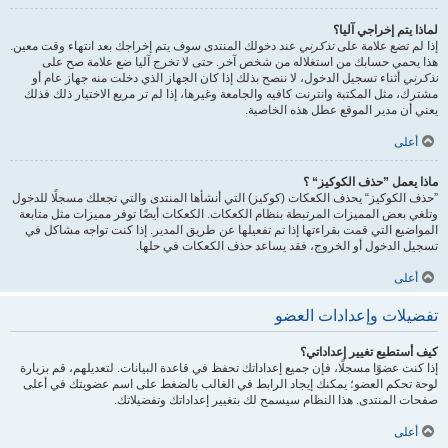
لماذا يتم إخراجي آليا؟
إذا لم تضع علامة على
تذكرني
عند دخولك المنتدى سوف يتم إخراجك بعد انتهاء وقت معين.
هذا يحمي حسابك من استغلاله من شخص آخر. حتى لا تخرج آليا ضع علامة صح على
تذكرني
أثناء تسجيل الدخول، لا ننصح بذلك إذا كان الجهاز الذي دخلت منه جهاز عام أو
مشترك، مثل المكتبة وانترنت كافيه والجامعة وغيرها، إذا لم تر مربع الاختيار ذلك فذلك
يعني أن مدير الموقع عطل هذه الخاصية.
أعلى
ماذا يعمل ”حذف الكوكيز“ ؟
”حذف الكوكيز“ يحذف الكعكات (كوكيز) التي أنشأها المنتدى والتي تجعلك مسجلًا للدخول
وتلغي بعض المميزات المرتبطة بنظام الكعكات. الكعكات أيضًا توفر مميزات مثل متابعة
المواضيع التي قمت بقراءتها إذا تم تفعيلها عن طريق المدير. إذا كنت تواجه مشاكل في
تسجيل الدخول أو الخروج، فقد يساعد حذف الكعكات في حلها.
أعلى
تفضيلات وإعدادات العضو
كيف أستطيع تغيير إعداداتي؟
إذا كنت عضوًا مسجلًا، فإن جميع إعداداتك تحفظ في قاعدة البيانات. لتعديلهم، قم بزيارة
لوحة تحكم العضو؛ يمكنك إيجاد الرابط في الغالب بالضغط على اسم عضويتك في أعلى
صفحات المنتدى. هذا النظام سيسمح لك بتغيير إعداداتك وتفضيلاتك.
أعلى