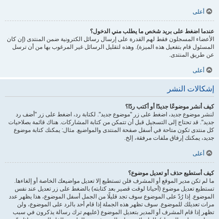
أعلى
عندما اضغط على بريد شخص ما يطلب مني الدخول؟
الأعضاء المسجلون فقط لهم القدرة على إرسال رسائل الكترونية ضمن المنتدى (إن كان
المسئول قام بتفعيل هذه الميزة). وهذه لتقليل الرسائل غير المرغوب بها من أن ترسل
عن طريق المنتدى.
أعلى
إشكالات النشر
كيف أنشر موضوعًا جديدًا أو أكتب ردًا؟
لنشر موضوع جديد، اضغط على زر "موضوع جديد". لكتابة رد، اضغط على زر "أضف رد
جديد". قد تحتاج إلى التسجيل قبل أن تتمكن من كتابة المشاركات. هناك قائمة بصلاحيات
كل منتدى تكون متاحة في أسفل صفحة المنتدى والمواضيع. مثال: يمكنك كتابة موضوع
جديد، يمكنك إرفاق ملفات مرفقة، إلخ.
أعلى
كيف أستطيع حذف أو تعديل موضوع؟
ما لم تكن مدير الموقع أو المشرف فلن تستطيع إلا تعديل مواضيعك الخاصة أو إلغاءها.
تستطيع تعديل موضوع (أحيانا لوقت قصير بعد كتابته) بالضغط على زر تعديل عند نفس
الموضوع. إذا رُدّ على الموضوع سوف تجد قليلًا من الجمل أسفل الموضوع، هذا يظهر عدد
مرات تعديلك للموضوع. سوف تظهر هذه الجملة إذا قام أحد بالرد على الموضوع، ولن
تظهر إذا قام المشرف أو المدير بتعديل الموضوع (عليهم ترك رسالة يذكرون في سبب