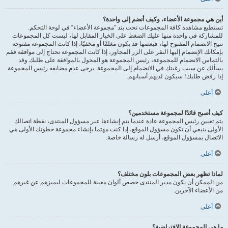
أين هي مجموعة الأعضاء، وكيف أنضم إلى واحدة؟
تستطيع مشاهدة كافة المجموعات تحت بند ”مجموعة الأعضاء“ في لوحة التحكم.
للمشاركة في واحدة منها عليك الضغط على الخيار المقابل لها، ليست كل المجموعات
تتيح الانضمام المفتوح لها، فبعضها قد يكون مغلقًا أو مخفيًا، إذا كانت المجموعة مفتوحة
بإمكانك الإنضمام إليها النقر على الزر المجاور، إذا كانت المجموعة تحتاج إلى موافقة فقم
بالتماس الانضمام للمجموعة، رئيس المجموعة هو المخول بالموافقة على طلبك وقد
يسألك عن سبب رغبتك في الانضمام إلى المجموعة. يرجى عدم مضايقه رئيس المجموعة
إذا رفض طلبك؛ سيكون لديهم أسبابهم.
أعلى
كيف أصبح قائدًا لمجموعة مستخدمين؟
يتم تعيين رئيس المجموعة عادة عندما يتم إنشاءها عبر مسؤول المنتدى، نقطة اتصالك
الأولى ينبغي أن تكون مسؤول الموقع، إذا كنت مهتما بإنشاء مجموعة خطوتك الأولى هي
الاتصال بمسؤول الموقع، أرسل له رسالة خاصة.
أعلى
لماذا تظهر بعض المجموعات بلون مختلف؟
من الممكن أن يكون مدير المنتدى خصص ألوان معينة للمجموعات ليميزهم عن غيرهم
من الأعضاء الآخرين.
أعلى
ما هي المجموعة الافتراضية؟