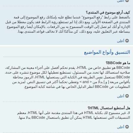
أعلى
كيف أرفع موضوع في المنتدى؟
بالضغط على رابط ”رفع الموضوع“ عندما تطلع عليه بإمكانك رفع الموضوع إلى قمة
المنتدى في الصفحة الأولى. ومع ذلك إذا لم تستطع رؤية الرابط فقد يكون معطلا من قبل
الإدارة أو أنك لم تصل إلى الوقت المسموح به بين الرفعات. بالإمكان أيضا رفع الموضوع
ببساطة عبر التعليق عليه، ومع ذلك، كن متأكدًا أنك لا تخالف قواعد المنتدى بهذا.
أعلى
التنسيق وأنواع المواضيع
ما هو BBCode؟
BBCode هو تطبيق خاص من HTML، يقدم تحكم أفصل على أجزاء معينة من المشاركة،
صلاحية استعمالك لها تحدد من المسئول، تستطيع تعطيلها لكل موضوع تنشره على حدة،
BBCode تستعمل نفس الطريقة في الكتابة التي يستعملها HTML، الرموز محاطة
بأقواس مربعة [ و ] بدلًا من < and > وتعطي تحكما أكثر في تنسيق النص. لمزيد من
المعلومات عن BBCode انظر الدليل الخاص بها في شاشة كتابة الموضوع.
أعلى
هل أستطيع استعمال HTML؟
لا، غير مسموح لك بكتابة HTML في هذا المنتدى مقدمة على أنها HTML. معظم
التنسيقات التي تستعملها HTML يمكن أن تطبق باستعمال BBCode بدلا منها.
أعلى