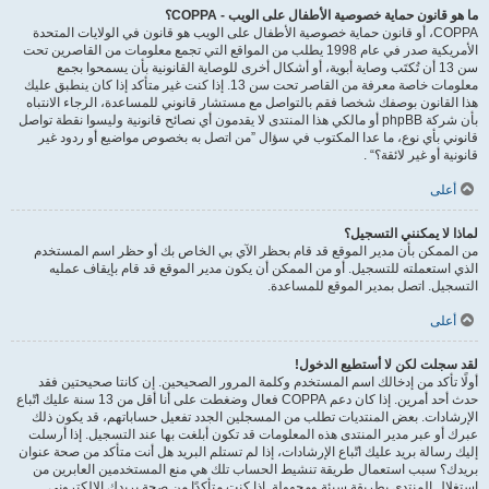
ما هو قانون حماية خصوصية الأطفال على الويب - COPPA؟
COPPA، أو قانون حماية خصوصية الأطفال على الويب هو قانون في الولايات المتحدة
الأمريكية صدر في عام 1998 يطلب من المواقع التي تجمع معلومات من القاصرين تحت
سن 13 أن تُكتَب وصاية أبوية، أو أشكال أخرى للوصاية القانونية بأن يسمحوا بجمع
معلومات خاصة معرفة من القاصر تحت سن 13. إذا كنت غير متأكد إذا كان ينطبق عليك
هذا القانون بوصفك شخصا فقم بالتواصل مع مستشار قانوني للمساعدة، الرجاء الانتباه
بأن شركة phpBB أو مالكي هذا المنتدى لا يقدمون أي نصائح قانونية وليسوا نقطة تواصل
قانوني بأي نوع، ما عدا المكتوب في سؤال ”من اتصل به بخصوص مواضيع أو ردود غير
قانونية أو غير لائقة؟“ .
أعلى
لماذا لا يمكنني التسجيل؟
من الممكن بأن مدير الموقع قد قام بحظر الآي بي الخاص بك أو حظر اسم المستخدم
الذي استعملته للتسجيل. أو من الممكن أن يكون مدير الموقع قد قام بإيقاف عمليه
التسجيل. اتصل بمدير الموقع للمساعدة.
أعلى
لقد سجلت لكن لا أستطيع الدخول!
أولًا تأكد من إدخالك اسم المستخدم وكلمة المرور الصحيحين. إن كانتا صحيحتين فقد
حدث أحد أمرين. إذا كان دعم COPPA فعال وضغطت على أنا أقل من 13 سنة عليك اتّباع
الإرشادات. بعض المنتديات تطلب من المسجلين الجدد تفعيل حساباتهم، قد يكون ذلك
عبرك أو عبر مدير المنتدى هذه المعلومات قد تكون أبلغت بها عند التسجيل. إذا أرسلت
إليك رسالة بريد عليك اتّباع الإرشادات، إذا لم تستلم البريد هل أنت متأكد من صحة عنوان
بريدك؟ سبب استعمال طريقة تنشيط الحساب تلك هي منع المستخدمين العابرين من
استغلال المنتدى بطريقة سيئة ومجهولة. إذا كنت متأكدًا من صحة بريدك الالكتروني