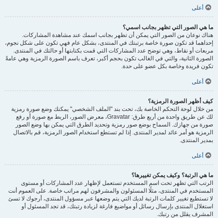
أعلى
ما هي الصور التي تظهر بجانب اسمي؟
هناك نوعان من الصور التي يمكن أن تظهر بجانب اسمك عند مشاهدة المشاركات.
إحداهما قد تكون صورة خاصة برتبتك في المنتدى، بشكل عام فهي تكون على شكل نجوم،
مربعات أو نقاط، وهي توضح عدد المشاركات التي قمت بكتابتها أو حالتك في المنتدى.
الصورة الثانية، والتي في الغالب تكون بحجم أكبر، تعرف باسم الصورة الرمزية وهي عامةً
تكون فريدة وخاصة بكل عضو على حدة.
أعلى
كيف أظهر الصورة الرمزية؟
من خلال لوحة التحكم الخاصة بك، تحت بند "الملف الشخصي" يمكنك وضع صورة رمزية
لك عن طريق واحدة من أربع طرق: Gravatar، معرض الصور، الربط مع صورة أو رفع
صورة من جهازك. السماح بوضع صور رمزية وتحديد الطرق التي يمكن بها وضع الصور
الرمزية هو أمر عائد لمدير المنتدى. إذا لم تستطع استخدام الصور الرمزية، قم بالاتصال
بمدير المنتدى.
أعلى
ما هي الرتبة؟ وكيف يمكن تغييرها؟
الرتب التي تظهر تحت اسم المستخدم تستعمل لإظهار عدد المشاركات أو مستوى
المستخدم في المنتدى، مثلًا المسئولون والمشرفون لهم مراتب خاصة. على العموم أنت
لا تستطيع تغيير كلمات الرتبة لديك التي يتم وضعها عبر مسؤول المنتدى، أرجوك لا تسئ
استغلال المنتدى بإرسال رسائل أو مواضيع فارغة لزيادة رتبتك، قد تجد المسئول أو
المشرف يقلل من رتبك.