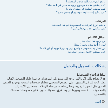
ما هو الفرق بين المتابعات والمفضلة؟
كيف يمكنني متابعة موضوع أو وضعه معين في المفضلة؟
كيف يمكنني المتابعة في منتدى معين؟
كيف يمكن إلغاء متابعة موضوع أو منتدى معين؟
المرفقات
ما هي أنواع المرفقات الممسوحة في هذا المنتدى؟
كيف يمكنني إيجاد مرفقاتي كلها؟
مشاكل phpBB
من برمج هذا المنتدى؟
لماذا لا أجد ميزة معينة أريدها؟
من اتصل به بخصوص مواضيع أو ردود غير قانونية أو غير لائقة؟
كيف يمكنني الاتصال بمدير المنتدى؟
إشكالات التسجيل والدخول
لماذا قد أحتاج للتسجيل؟
قد لا تحتاج ذلك، لكن الأمر يرجع إلى مسؤولي الموقع إن فرضوا عليك التسجيل لكتابة
مشاركات لك في المنتدى، على العموم التسجيل يعطيك صلاحيات ليست موجودة للضيف
العادي مثل الصور الرمزية، رسائل خاصة، مراسلة الزملاء المسجلين، الاشتراك
بالمجموعات الخاصة، وغيرها. لن يستغرق تسجيلك سوى دقائق معدودة لذا ننصحك
بالتسجيل.
أعلى