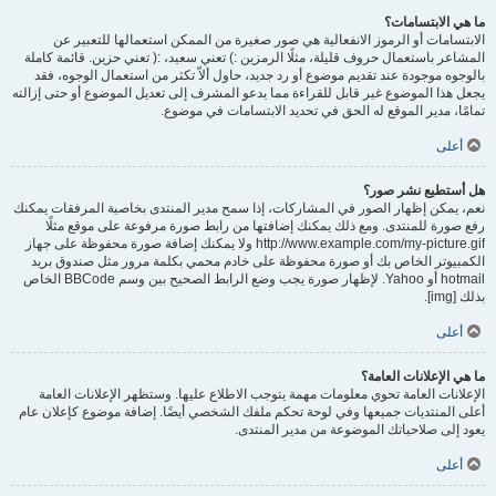
ما هي الابتسامات؟
الابتسامات أو الرموز الانفعالية هي صور صغيرة من الممكن استعمالها للتعبير عن
المشاعر باستعمال حروف قليلة، مثلًا الرمزين :) تعني سعيد، :( تعني حزين. قائمة كاملة
بالوجوه موجودة عند تقديم موضوع أو رد جديد، حاول ألاّ تكثر من استعمال الوجوه، فقد
يجعل هذا الموضوع غير قابل للقراءة مما يدعو المشرف إلى تعديل الموضوع أو حتى إزالته
تمامًا، مدير الموقع له الحق في تحديد الابتسامات في موضوع.
أعلى
هل أستطيع نشر صور؟
نعم، يمكن إظهار الصور في المشاركات، إذا سمح مدير المنتدى بخاصية المرفقات يمكنك
رفع صورة للمنتدى. ومع ذلك يمكنك إضافتها من رابط صورة مرفوعة على موقع مثلًا
http://www.example.com/my-picture.gif ولا يمكنك إضافة صورة محفوظة على جهاز
الكمبيوتر الخاص بك أو صورة محفوظة على خادم محمي بكلمة مرور مثل صندوق بريد
hotmail أو Yahoo. لإظهار صورة يجب وضع الرابط الصحيح بين وسم BBCode الخاص
بذلك [img].
أعلى
ما هي الإعلانات العامة؟
الإعلانات العامة تحوي معلومات مهمة يتوجب الاطلاع عليها. وستظهر الإعلانات العامة
أعلى المنتديات جميعها وفي لوحة تحكم ملفك الشخصي أيضًا. إضافة موضوع كإعلان عام
يعود إلى صلاحياتك الموضوعة من مدير المنتدى.
أعلى