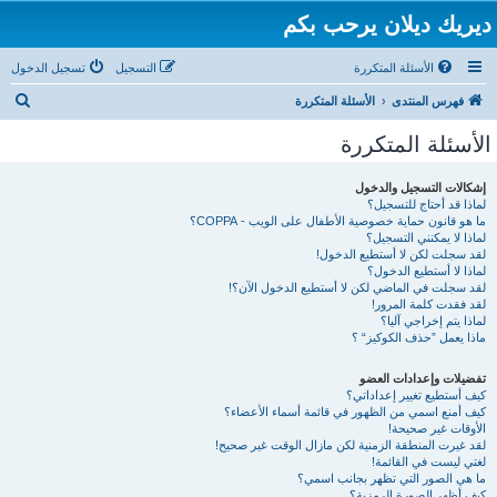
ديريك ديلان يرحب بكم
الأسئلة المتكررة
التسجيل
تسجيل الدخول
ب
فهرس المنتدى
الأسئلة المتكررة
ح
الأسئلة المتكررة
ث
إشكالات التسجيل والدخول
لماذا قد أحتاج للتسجيل؟
ما هو قانون حماية خصوصية الأطفال على الويب - COPPA؟
لماذا لا يمكنني التسجيل؟
لقد سجلت لكن لا أستطيع الدخول!
لماذا لا أستطيع الدخول؟
لقد سجلت في الماضي لكن لا أستطيع الدخول الآن؟!
لقد فقدت كلمة المرور!
لماذا يتم إخراجي آليا؟
ماذا يعمل ”حذف الكوكيز“ ؟
تفضيلات وإعدادات العضو
كيف أستطيع تغيير إعداداتي؟
كيف أمنع اسمي من الظهور في قائمة أسماء الأعضاء؟
الأوقات غير صحيحة!
لقد غيرت المنطقة الزمنية لكن مازال الوقت غير صحيح!
لغتي ليست في القائمة!
ما هي الصور التي تظهر بجانب اسمي؟
كيف أظهر الصورة الرمزية؟