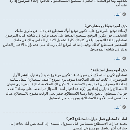
تعديلهم وما هو التعديل). للعلم لا يستطيع المستخدمون العاديون إلغاء الموضوع إذا ردّ
عليه أحد.
أعلى
كيف أضع توقيعًا مع مشاركتي؟
لإضافة توقيع للموضوع عليك تكوين توقيع أولًا، تستطيع فعل ذلك عن طريق ملفك
الشخصي. فور تكوين التوقيع تستطيع الضغط على
أضف توقيع
في شاشة كتابة الموضوع.
تستطيع إضافة التوقيع آليا في كتاباتك كلها بتشغيل الاختيار الخاص بذلك في ملفك
الشخصي (تستطيع كذلك توقيف إضافة التوقيع لكل رسالة على حده بإزالة الاختيار الخاص
بذلك في شاشة الموضوع).
أعلى
كيف أقوم بعمل استطلاع؟
تستطيع تكوين استطلاع بكل سهولة، عند تكوين موضوع جديد (أو تعديل النشر الأول
للموضوع، إن كانت لك تلك الصلاحية) سوف ترى نموذج ”أضف استطلاع“ أسفل شاشة
إضافة الموضوع (إن لم ترَ هذه الإضافة قد لا يكون لك الصلاحية لذلك). سوف ترى عنوان
الاستطلاع واختيارين إضافيين (لإضافة اختيار أضف السؤال ثم اضغط على وصلة ”أضف
جواب“. تستطيع أن تضع وقتا زمنيا للاستطلاع، صفر تعني الوقت مفتوح للاستطلاع. هناك
حد أقصى لعدد الأجوبة للاستطلاع، وهو يحدد من المسئول.
أعلى
لماذا لا أستطيع عمل خيارات استطلاع أكثر؟
تحديد خيارات الاستطلاع يضبط من قبل مسؤول المنتدى، إذا كنت تظن أنك بحاجة إلى
خيارات أكثر تواصل مع مسؤول المنتدى.