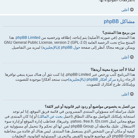
بالمرفقات الموجودة بها.
أعلى
مشاكل phpBB
من برمج هذا المنتدى؟
هذا المنتدى (في صورته الأصلية) يتم إنتاجه، إطلاقه وترخصيه من
phpBB Limited
. هذا
المنتج متاح تحت الرخصة العامة GNU General Public License, version 2 (GPL-2.0)
ويمكن توزيعه مجانًا. أنظر إلى صفحة
حول phpBB )(بالإنجليزية)
لمزيد من التفاصيل.
أعلى
لماذا لا أجد ميزة معينة أريدها؟
هذا البرنامج كُتب ورخص عبر phpBB Limited، إذا كنت تثق أن هناك ميزة ينبغي توافرها
الرجاء زيارة
مركز أفكار phpBB (بالإنجليزية)
حيث ستجد أفكارًا موجودة للتصويت
وبإمكانك طرح أفكارك للتصويت.
أعلى
من اتصل به بخصوص مواضيع أو ردود غير قانونية أو غير لائقة؟
عليك مراسلة أحد مسؤولي المنتدى المسرودين في قائمة فريق الموقع، إذا لم توجد
استجابة بإمكانك التواصل مع مالك النطاق (اعمل
بحث عن المالك
) أو إذا كان المنتدى في
موقع مجاني (مثل yahoo، free.fr، f2s.com، وغيرها)، فخاطب إدارة الموقع أو إدارة سوء
الاستغلال. عليك ملاحظة أن phpBB Group ليس لها أي تحكم ولا تتحمل أي مسؤولية عن
كيفية أو مكان أو من الشخص الذي يستعمل هذا المنتدى. ليس هناك أي فائدة من مخاطبة
phpBB Group لأي مواضيع قانونية (القبض والتحري، المسئولية القانونية، التعليقات