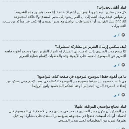
لماذا أتلقى تحذيرات؟
كل مدير منتدى لديه شروط وقوانين اشتراك خاصة. إذا قمت بتجاوز هذه الشروط
والقوانين فيحذرونك. انتبه إلى أن القرار يعود إلى مدير المنتدى ولا علاقة لمجموعة
phpBB بتلك القوانين أو الاشتراطات. تواصل مع مدير المنتدى إذا كنت غير متأكد من سبب
التحذيرات.
أعلى
كيف يمكنني إرسال التقرير عن مشاركة للمشرف؟
إذا سمح مدير المنتدى بذلك، اذهب إلى المشاركة المراد التقرير عنها وستجد أيقونة خاصة
للتقرير عن الموضوع. اضغط على الأيقونة وقم بالخطوات لإتمام عملية التقرير.
أعلى
ما هي أيقونة حفظ الموضوع الموجودة في صفحة كتابة المواضيع؟
هي خاصية تسمح لك بحفظ مسودة من الموضوع لإكماله في وقت لاحق حتى تتمكن من
إضافته. لمعرفة المزيد اتجه إلى لوحة التحكم الشخصية واتبع الروابط.
أعلى
لماذا تحتاج مواضيعي للموافقة عليها؟
من الممكن أن يكون مدير المنتدى قد حدد في منتدى معين الاطلاع على الموضوع قبل
اعتماده أو أنك أصبحت عضوًا في مجموعة يطلع مدير المنتدى على مشاركاتهم قبل
نشرها. لمزيد من المعلومات اتصل بمدير المنتدى.