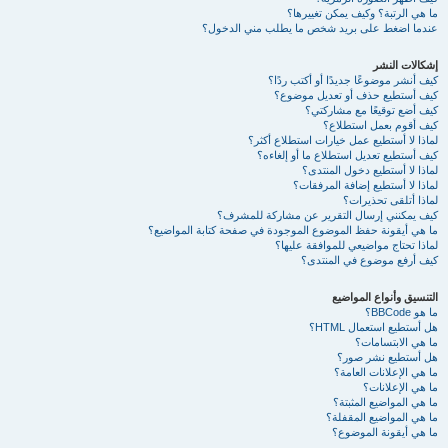
ما هي الرتبة؟ وكيف يمكن تغييرها؟
عندما اضغط على بريد شخص ما يطلب مني الدخول؟
إشكالات النشر
كيف أنشر موضوعًا جديدًا أو أكتب ردًا؟
كيف أستطيع حذف أو تعديل موضوع؟
كيف أضع توقيعًا مع مشاركتي؟
كيف أقوم بعمل استطلاع؟
لماذا لا أستطيع عمل خيارات استطلاع أكثر؟
كيف أستطيع تعديل استطلاع ما أو إلغاءه؟
لماذا لا أستطيع دخول المنتدى؟
لماذا لا أستطيع إضافة المرفقات؟
لماذا أتلقى تحذيرات؟
كيف يمكنني إرسال التقرير عن مشاركة للمشرف؟
ما هي أيقونة حفظ الموضوع الموجودة في صفحة كتابة المواضيع؟
لماذا تحتاج مواضيعي للموافقة عليها؟
كيف أرفع موضوع في المنتدى؟
التنسيق وأنواع المواضيع
ما هو BBCode؟
هل أستطيع استعمال HTML؟
ما هي الابتسامات؟
هل أستطيع نشر صور؟
ما هي الإعلانات العامة؟
ما هي الإعلانات؟
ما هي المواضيع المثبتة؟
ما هي المواضيع المقفلة؟
ما هي أيقونة الموضوع؟