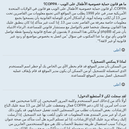
ما هو قانون حماية خصوصية الأطفال على الويب - COPPA؟
COPPA، أو قانون حماية خصوصية الأطفال على الويب هو قانون في الولايات المتحدة
الأمريكية صدر في عام 1998 يطلب من المواقع التي تجمع معلومات من القاصرين تحت
سن 13 أن تُكتَب وصاية أبوية، أو أشكال أخرى للوصاية القانونية بأن يسمحوا بجمع
معلومات خاصة معرفة من القاصر تحت سن 13. إذا كنت غير متأكد إذا كان ينطبق عليك
هذا القانون بوصفك شخصا فقم بالتواصل مع مستشار قانوني للمساعدة، الرجاء الانتباه
بأن شركة phpBB أو مالكي هذا المنتدى لا يقدمون أي نصائح قانونية وليسوا نقطة تواصل
قانوني بأي نوع، ما عدا المكتوب في سؤال ”من اتصل به بخصوص مواضيع أو ردود غير
قانونية أو غير لائقة؟“ .
أعلى
لماذا لا يمكنني التسجيل؟
من الممكن بأن مدير الموقع قد قام بحظر الآي بي الخاص بك أو حظر اسم المستخدم
الذي استعملته للتسجيل. أو من الممكن أن يكون مدير الموقع قد قام بإيقاف عمليه
التسجيل. اتصل بمدير الموقع للمساعدة.
أعلى
لقد سجلت لكن لا أستطيع الدخول!
أولًا تأكد من إدخالك اسم المستخدم وكلمة المرور الصحيحين. إن كانتا صحيحتين فقد
حدث أحد أمرين. إذا كان دعم COPPA فعال وضغطت على أنا أقل من 13 سنة عليك اتّباع
الإرشادات. بعض المنتديات تطلب من المسجلين الجدد تفعيل حساباتهم، قد يكون ذلك
عبرك أو عبر مدير المنتدى هذه المعلومات قد تكون أبلغت بها عند التسجيل. إذا أرسلت
إليك رسالة بريد عليك اتّباع الإرشادات، إذا لم تستلم البريد هل أنت متأكد من صحة عنوان
بريدك؟ سبب استعمال طريقة تنشيط الحساب تلك هي منع المستخدمين العابرين من
استغلال المنتدى بطريقة سيئة ومجهولة. إذا كنت متأكدًا من صحة بريدك الالكتروني