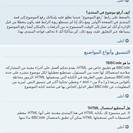
أعلى
كيف أرفع موضوع في المنتدى؟
بالضغط على رابط ”رفع الموضوع“ عندما تطلع عليه بإمكانك رفع الموضوع إلى قمة
المنتدى في الصفحة الأولى. ومع ذلك إذا لم تستطع رؤية الرابط فقد يكون معطلا من قبل
الإدارة أو أنك لم تصل إلى الوقت المسموح به بين الرفعات. بالإمكان أيضا رفع الموضوع
ببساطة عبر التعليق عليه، ومع ذلك، كن متأكدًا أنك لا تخالف قواعد المنتدى بهذا.
أعلى
التنسيق وأنواع المواضيع
ما هو BBCode؟
BBCode هو تطبيق خاص من HTML، يقدم تحكم أفصل على أجزاء معينة من المشاركة،
صلاحية استعمالك لها تحدد من المسئول، تستطيع تعطيلها لكل موضوع تنشره على حدة،
BBCode تستعمل نفس الطريقة في الكتابة التي يستعملها HTML، الرموز محاطة
بأقواس مربعة [ و ] بدلًا من < and > وتعطي تحكما أكثر في تنسيق النص. لمزيد من
المعلومات عن BBCode انظر الدليل الخاص بها في شاشة كتابة الموضوع.
أعلى
هل أستطيع استعمال HTML؟
لا، غير مسموح لك بكتابة HTML في هذا المنتدى مقدمة على أنها HTML. معظم
التنسيقات التي تستعملها HTML يمكن أن تطبق باستعمال BBCode بدلا منها.
أعلى