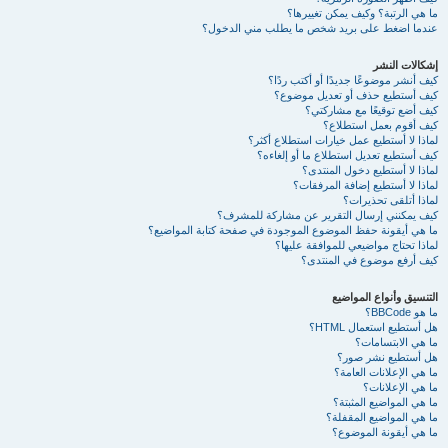
ما هي الرتبة؟ وكيف يمكن تغييرها؟
عندما اضغط على بريد شخص ما يطلب مني الدخول؟
إشكالات النشر
كيف أنشر موضوعًا جديدًا أو أكتب ردًا؟
كيف أستطيع حذف أو تعديل موضوع؟
كيف أضع توقيعًا مع مشاركتي؟
كيف أقوم بعمل استطلاع؟
لماذا لا أستطيع عمل خيارات استطلاع أكثر؟
كيف أستطيع تعديل استطلاع ما أو إلغاءه؟
لماذا لا أستطيع دخول المنتدى؟
لماذا لا أستطيع إضافة المرفقات؟
لماذا أتلقى تحذيرات؟
كيف يمكنني إرسال التقرير عن مشاركة للمشرف؟
ما هي أيقونة حفظ الموضوع الموجودة في صفحة كتابة المواضيع؟
لماذا تحتاج مواضيعي للموافقة عليها؟
كيف أرفع موضوع في المنتدى؟
التنسيق وأنواع المواضيع
ما هو BBCode؟
هل أستطيع استعمال HTML؟
ما هي الابتسامات؟
هل أستطيع نشر صور؟
ما هي الإعلانات العامة؟
ما هي الإعلانات؟
ما هي المواضيع المثبتة؟
ما هي المواضيع المقفلة؟
ما هي أيقونة الموضوع؟