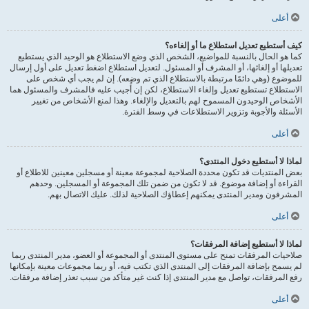
أعلى
كيف أستطيع تعديل استطلاع ما أو إلغاءه؟
كما هو الحال بالنسبة للمواضيع، الشخص الذي وضع الاستطلاع هو الوحيد الذي يستطيع
تعديلها أو إلغائها، أو المشرف أو المسئول. لتعديل استطلاع اضغط تعديل على أول إرسال
للموضوع (وهي دائمًا مرتبطة بالاستطلاع الذي تم وضعه). إن لم يجب أي شخص على
الاستطلاع تستطيع تعديل وإلغاء الاستطلاع، لكن إن أُجيب عليه فالمشرف والمسئول هما
الأشخاص الوحيدون المسموح لهم بالتعديل والإلغاء. وهذا لمنع الأشخاص من تغيير
الأسئلة والأجوبة وتزوير الاستطلاعات في وسط الفترة.
أعلى
لماذا لا أستطيع دخول المنتدى؟
بعض المنتديات قد تكون محددة الصلاحية لمجموعة معينة أو مسجلين معينين للاطلاع أو
القراءة أو إضافة موضوع. قد لا تكون من ضمن تلك المجموعة أو المسجلين. وحدهم
المشرفون ومدير المنتدى يمكنهم إعطاؤك الصلاحية لذلك. عليك الاتصال بهم.
أعلى
لماذا لا أستطيع إضافة المرفقات؟
صلاحيات المرفقات تمنح على مستوى المنتدى أو المجموعة أو العضو، مدير المنتدى ربما
لم يسمح بإضافة المرفقات إلى المنتدى الذي تكتب فيه، أو ربما مجموعات معينة بإمكانها
رفع المرفقات، تواصل مع مدير المنتدى إذا كنت غير متأكد من سبب تعذر إضافة مرفقات.
أعلى