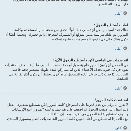
فأرسل رسالة للمدير.
أعلى
لماذا لا أستطيع الدخول؟
هناك عدة أسباب يمكن أن تسبب ذلك: أولًا: تحقق من صحة اسم المستخدم وكلمة
المرور، ثم عليك مراسلة مدير الموقع أو المشرف لمعرفة إذا تم حظرك. ويحتمل أيضًا أن
يكون هناك خلل في تكوين الموقع ويجب عليهم إصلاحه.
أعلى
لقد سجلت في الماضي لكن لا أستطيع الدخول الآن؟!
من الممكن أن يكون المدير قام بتعطيل أو حذف حسابك لسبب ما. أيضا، بعض المنتديات
تقوم في كل فترة بحذف الأعضاء الذين لم يشاركوا لمدة طويلة لتصغير حجم قاعدة
البيانات، إذا حدث ذلك حاول إعادة التسجيل مرة أخرى وحاول أن تكون أكثر تفاعلا في
النقاشات.
أعلى
لقد فقدت كلمة المرور!
لا تفزع! بالرغم من عدم قدرتنا على استرجاع كلمة المرور لكن نستطيع تصفيرها. لفعل
ذلك انتقل إلى صفحة الدخول ثم اضغط على
لقد نسيت كلمة المرور
، اتبع الإرشادات
وسوف تستطيع إعادة الدخول في أقرب وقت إن شاء الله..
مع ذلك ، إذا لم تتمكن من أعاده تعيين كلمه المرور الخاصة بك ، اتصل بمسؤول المنتدى.
أعلى