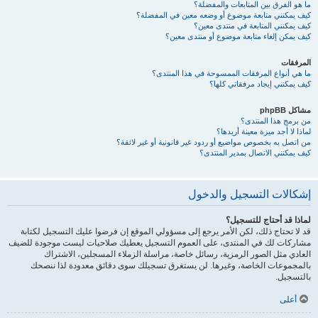
ما هو الفرق بين المتابعات والمفضلة؟
كيف يمكنني متابعة موضوع أو وضعه معين في المفضلة؟
كيف يمكنني المتابعة في منتدى معين؟
كيف يمكن إلغاء متابعة موضوع أو منتدى معين؟
المرفقات
ما هي أنواع المرفقات الممسوحة في هذا المنتدى؟
كيف يمكنني إيجاد مرفقاتي كلها؟
مشاكل phpBB
من برمج هذا المنتدى؟
لماذا لا أجد ميزة معينة أريدها؟
من اتصل به بخصوص مواضيع أو ردود غير قانونية أو غير لائقة؟
كيف يمكنني الاتصال بمدير المنتدى؟
إشكالات التسجيل والدخول
لماذا قد أحتاج للتسجيل؟
قد لا تحتاج ذلك، لكن الأمر يرجع إلى مسؤولي الموقع إن فرضوا عليك التسجيل لكتابة
مشاركات لك في المنتدى، على العموم التسجيل يعطيك صلاحيات ليست موجودة للضيف
العادي مثل الصور الرمزية، رسائل خاصة، مراسلة الزملاء المسجلين، الاشتراك
بالمجموعات الخاصة، وغيرها. لن يستغرق تسجيلك سوى دقائق معدودة لذا ننصحك
بالتسجيل.
أعلى