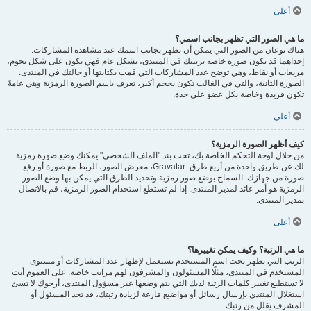
أعلى
ما هي الصور التي تظهر بجانب اسمي؟
هناك نوعان من الصور التي يمكن أن تظهر بجانب اسمك عند مشاهدة المشاركات.
إحداهما قد تكون صورة خاصة برتبتك في المنتدى، بشكل عام فهي تكون على شكل نجوم،
مربعات أو نقاط، وهي توضح عدد المشاركات التي قمت بكتابتها أو حالتك في المنتدى.
الصورة الثانية، والتي في الغالب تكون بحجم أكبر، تعرف باسم الصورة الرمزية وهي عامةً
تكون فريدة وخاصة بكل عضو على حدة.
أعلى
كيف أظهر الصورة الرمزية؟
من خلال لوحة التحكم الخاصة بك، تحت بند "الملف الشخصي" يمكنك وضع صورة رمزية
لك عن طريق واحدة من أربع طرق: Gravatar، معرض الصور، الربط مع صورة أو رفع
صورة من جهازك. السماح بوضع صور رمزية وتحديد الطرق التي يمكن بها وضع الصور
الرمزية هو أمر عائد لمدير المنتدى. إذا لم تستطع استخدام الصور الرمزية، قم بالاتصال
بمدير المنتدى.
أعلى
ما هي الرتبة؟ وكيف يمكن تغييرها؟
الرتب التي تظهر تحت اسم المستخدم تستعمل لإظهار عدد المشاركات أو مستوى
المستخدم في المنتدى، مثلًا المسئولون والمشرفون لهم مراتب خاصة. على العموم أنت
لا تستطيع تغيير كلمات الرتبة لديك التي يتم وضعها عبر مسؤول المنتدى، أرجوك لا تسئ
استغلال المنتدى بإرسال رسائل أو مواضيع فارغة لزيادة رتبتك، قد تجد المسئول أو
المشرف يقلل من رتبك.