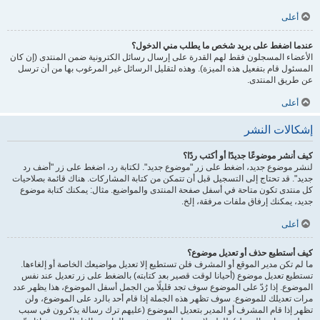
أعلى
عندما اضغط على بريد شخص ما يطلب مني الدخول؟
الأعضاء المسجلون فقط لهم القدرة على إرسال رسائل الكترونية ضمن المنتدى (إن كان
المسئول قام بتفعيل هذه الميزة). وهذه لتقليل الرسائل غير المرغوب بها من أن ترسل
عن طريق المنتدى.
أعلى
إشكالات النشر
كيف أنشر موضوعًا جديدًا أو أكتب ردًا؟
لنشر موضوع جديد، اضغط على زر "موضوع جديد". لكتابة رد، اضغط على زر "أضف رد
جديد". قد تحتاج إلى التسجيل قبل أن تتمكن من كتابة المشاركات. هناك قائمة بصلاحيات
كل منتدى تكون متاحة في أسفل صفحة المنتدى والمواضيع. مثال: يمكنك كتابة موضوع
جديد، يمكنك إرفاق ملفات مرفقة، إلخ.
أعلى
كيف أستطيع حذف أو تعديل موضوع؟
ما لم تكن مدير الموقع أو المشرف فلن تستطيع إلا تعديل مواضيعك الخاصة أو إلغاءها.
تستطيع تعديل موضوع (أحيانا لوقت قصير بعد كتابته) بالضغط على زر تعديل عند نفس
الموضوع. إذا رُدّ على الموضوع سوف تجد قليلًا من الجمل أسفل الموضوع، هذا يظهر عدد
مرات تعديلك للموضوع. سوف تظهر هذه الجملة إذا قام أحد بالرد على الموضوع، ولن
تظهر إذا قام المشرف أو المدير بتعديل الموضوع (عليهم ترك رسالة يذكرون في سبب