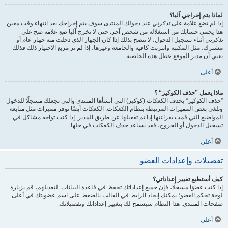
لماذا يتم إخراجي آليا؟
إذا لم تضع علامة على
تذكرني
عند دخولك المنتدى سوف يتم إخراجك بعد انتهاء وقت معين.
هذا يحمي حسابك من استغلاله من شخص آخر. حتى لا تخرج آليا ضع علامة صح على
تذكرني
أثناء تسجيل الدخول، لا ننصح بذلك إذا كان الجهاز الذي دخلت منه جهاز عام أو
مشترك، مثل المكتبة وانترنت كافيه والجامعة وغيرها، إذا لم تر مربع الاختيار ذلك فذلك
يعني أن مدير الموقع عطل هذه الخاصية.
أعلى
ماذا يعمل ”حذف الكوكيز“ ؟
”حذف الكوكيز“ يحذف الكعكات (كوكيز) التي أنشأها المنتدى والتي تجعلك مسجلًا للدخول
وتلغي بعض المميزات المرتبطة بنظام الكعكات. الكعكات أيضًا توفر مميزات مثل متابعة
المواضيع التي قمت بقراءتها إذا تم تفعيلها عن طريق المدير. إذا كنت تواجه مشاكل في
تسجيل الدخول أو الخروج، فقد يساعد حذف الكعكات في حلها.
أعلى
تفضيلات وإعدادات العضو
كيف أستطيع تغيير إعداداتي؟
إذا كنت عضوًا مسجلًا، فإن جميع إعداداتك تحفظ في قاعدة البيانات. لتعديلهم، قم بزيارة
لوحة تحكم العضو؛ يمكنك إيجاد الرابط في الغالب بالضغط على اسم عضويتك في أعلى
صفحات المنتدى. هذا النظام سيسمح لك بتغيير إعداداتك وتفضيلاتك.
أعلى