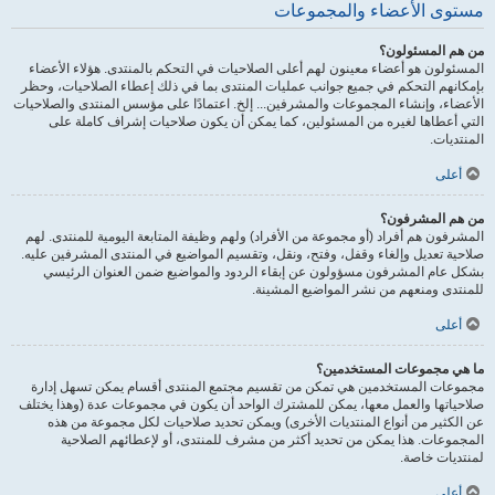
مستوى الأعضاء والمجموعات
من هم المسئولون؟
المسئولون هو أعضاء معينون لهم أعلى الصلاحيات في التحكم بالمنتدى. هؤلاء الأعضاء
بإمكانهم التحكم في جميع جوانب عمليات المنتدى بما في ذلك إعطاء الصلاحيات، وحظر
الأعضاء، وإنشاء المجموعات والمشرفين... إلخ. اعتمادًا على مؤسس المنتدى والصلاحيات
التي أعطاها لغيره من المسئولين، كما يمكن أن يكون صلاحيات إشراف كاملة على
المنتديات.
أعلى
من هم المشرفون؟
المشرفون هم أفراد (أو مجموعة من الأفراد) ولهم وظيفة المتابعة اليومية للمنتدى. لهم
صلاحية تعديل وإلغاء وقفل، وفتح، ونقل، وتقسيم المواضيع في المنتدى المشرفين عليه.
بشكل عام المشرفون مسؤولون عن إبقاء الردود والمواضيع ضمن العنوان الرئيسي
للمنتدى ومنعهم من نشر المواضيع المشينة.
أعلى
ما هي مجموعات المستخدمين؟
مجموعات المستخدمين هي تمكن من تقسيم مجتمع المنتدى أقسام يمكن تسهل إدارة
صلاحياتها والعمل معها، يمكن للمشترك الواحد أن يكون في مجموعات عدة (وهذا يختلف
عن الكثير من أنواع المنتديات الأخرى) ويمكن تحديد صلاحيات لكل مجموعة من هذه
المجموعات. هذا يمكن من تحديد أكثر من مشرف للمنتدى، أو لإعطائهم الصلاحية
لمنتديات خاصة.
أعلى