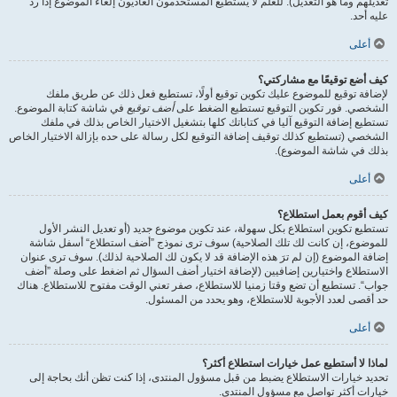
تعديلهم وما هو التعديل). للعلم لا يستطيع المستخدمون العاديون إلغاء الموضوع إذا ردّ
عليه أحد.
أعلى
كيف أضع توقيعًا مع مشاركتي؟
لإضافة توقيع للموضوع عليك تكوين توقيع أولًا، تستطيع فعل ذلك عن طريق ملفك
الشخصي. فور تكوين التوقيع تستطيع الضغط على
أضف توقيع
في شاشة كتابة الموضوع.
تستطيع إضافة التوقيع آليا في كتاباتك كلها بتشغيل الاختيار الخاص بذلك في ملفك
الشخصي (تستطيع كذلك توقيف إضافة التوقيع لكل رسالة على حده بإزالة الاختيار الخاص
بذلك في شاشة الموضوع).
أعلى
كيف أقوم بعمل استطلاع؟
تستطيع تكوين استطلاع بكل سهولة، عند تكوين موضوع جديد (أو تعديل النشر الأول
للموضوع، إن كانت لك تلك الصلاحية) سوف ترى نموذج ”أضف استطلاع“ أسفل شاشة
إضافة الموضوع (إن لم ترَ هذه الإضافة قد لا يكون لك الصلاحية لذلك). سوف ترى عنوان
الاستطلاع واختيارين إضافيين (لإضافة اختيار أضف السؤال ثم اضغط على وصلة ”أضف
جواب“. تستطيع أن تضع وقتا زمنيا للاستطلاع، صفر تعني الوقت مفتوح للاستطلاع. هناك
حد أقصى لعدد الأجوبة للاستطلاع، وهو يحدد من المسئول.
أعلى
لماذا لا أستطيع عمل خيارات استطلاع أكثر؟
تحديد خيارات الاستطلاع يضبط من قبل مسؤول المنتدى، إذا كنت تظن أنك بحاجة إلى
خيارات أكثر تواصل مع مسؤول المنتدى.