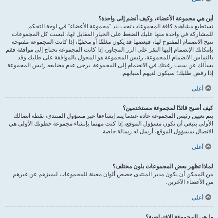
أين هي مجموعة الأعضاء، وكيف أنضم إلى واحدة؟
تستطيع مشاهدة كافة المجموعات تحت بند ”مجموعة الأعضاء“ في لوحة التحكم.
للمشاركة في واحدة منها عليك الضغط على الخيار المقابل لها، ليست كل المجموعات
تتيح الانضمام المفتوح لها، فبعضها قد يكون مغلقًا أو مخفيًا، إذا كانت المجموعة مفتوحة
بإمكانك الإنضمام إليها النقر على الزر المجاور، إذا كانت المجموعة تحتاج إلى موافقة فقم
بالتماس الانضمام للمجموعة، رئيس المجموعة هو المخول بالموافقة على طلبك وقد
يسألك عن سبب رغبتك في الانضمام إلى المجموعة. يرجى عدم مضايقه رئيس المجموعة
إذا رفض طلبك؛ سيكون لديهم أسبابهم.
أعلى
كيف أصبح قائدًا لمجموعة مستخدمين؟
يتم تعيين رئيس المجموعة عادة عندما يتم إنشاءها عبر مسؤول المنتدى، نقطة اتصالك
الأولى ينبغي أن تكون مسؤول الموقع، إذا كنت مهتما بإنشاء مجموعة خطوتك الأولى هي
الاتصال بمسؤول الموقع، أرسل له رسالة خاصة.
أعلى
لماذا تظهر بعض المجموعات بلون مختلف؟
من الممكن أن يكون مدير المنتدى خصص ألوان معينة للمجموعات ليميزهم عن غيرهم
من الأعضاء الآخرين.
أعلى
ما هي المجموعة الافتراضية؟