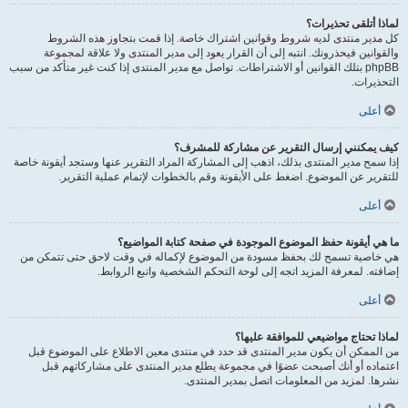
لماذا أتلقى تحذيرات؟
كل مدير منتدى لديه شروط وقوانين اشتراك خاصة. إذا قمت بتجاوز هذه الشروط
والقوانين فيحذرونك. انتبه إلى أن القرار يعود إلى مدير المنتدى ولا علاقة لمجموعة
phpBB بتلك القوانين أو الاشتراطات. تواصل مع مدير المنتدى إذا كنت غير متأكد من سبب
التحذيرات.
أعلى
كيف يمكنني إرسال التقرير عن مشاركة للمشرف؟
إذا سمح مدير المنتدى بذلك، اذهب إلى المشاركة المراد التقرير عنها وستجد أيقونة خاصة
للتقرير عن الموضوع. اضغط على الأيقونة وقم بالخطوات لإتمام عملية التقرير.
أعلى
ما هي أيقونة حفظ الموضوع الموجودة في صفحة كتابة المواضيع؟
هي خاصية تسمح لك بحفظ مسودة من الموضوع لإكماله في وقت لاحق حتى تتمكن من
إضافته. لمعرفة المزيد اتجه إلى لوحة التحكم الشخصية واتبع الروابط.
أعلى
لماذا تحتاج مواضيعي للموافقة عليها؟
من الممكن أن يكون مدير المنتدى قد حدد في منتدى معين الاطلاع على الموضوع قبل
اعتماده أو أنك أصبحت عضوًا في مجموعة يطلع مدير المنتدى على مشاركاتهم قبل
نشرها. لمزيد من المعلومات اتصل بمدير المنتدى.