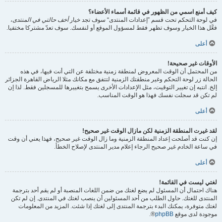
كيف أمنع اسمي من الظهور في قائمة أسماء الأعضاء؟
في لوحة التحكم تحت قسم ”إعدادات المنتدى“ سوف تجد خيار
أخف حالتي في المنتدى
،
فعَّل هذا الخيار وسوف تظهر فقط لمسؤول الموقع أو لنفسك. سوف تعدّ مشتركا مختفيا.
أعلى
الأوقات غير صحيحة!
من المحتمل أن الوقت المعروض لمنطقة زمنية مختلفة عن التي أنت فيها، في هذه
الحالة زر لوحة التحكم وغير منطقتك الزمنية لتتفق مع مكانك مثلا الرياض القاهرة الجزائر
إلخ. انتبه إن تغيير التوقيت، مثل الإعدادات الأخرى يسمح بتغييرها للمسجلين فقط. لذا إن
لم تكن قد سجلت نفسك فهذا هو الوقت المناسب.
أعلى
لقد غيرت المنطقة الزمنية لكن مازال الوقت غير صحيح!
إن كنت قد أصلحت إعداد المنطقة الزمنية وما زال الوقت غير صحيح، فهذا يعني أن وقت
في ساعة الخادم غير صحيح الرجاء إعلام مدير المنتدى لإصلاح الخطأ.
أعلى
لغتي ليست في القائمة!
هناك احتمال أن المسئول لم يضع لغتك من ضمن اللغات المنصبة أو لم يقم أحد بترجمة
المنتدى للغتك. حاول الطلب من أحد المسئولين أن ينصب لغتك في المنتدى. إن لم تكن
لغتك متوفرة، يمكنك البدء بترجمة المنتدى إلى لغتك إذا شئت. المزيد من المعلومات
موجودة لدى موقع
phpBB
®.