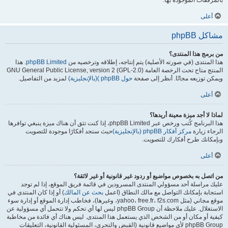
بالمرفقات الموجودة بها.
أعلى
مشاكل phpBB
من برمج هذا المنتدى؟
هذا المنتدى (في صورته الأصلية) يتم إنتاجه، إطلاقه وترخصيه من
phpBB Limited
. هذا
المنتج متاح تحت الرخصة العامة GNU General Public License, version 2 (GPL-2.0)
ويمكن توزيعه مجانًا. أنظر إلى صفحة
حول phpBB )(بالإنجليزية)
لمزيد من التفاصيل.
أعلى
لماذا لا أجد ميزة معينة أريدها؟
هذا البرنامج كُتب ورخص عبر phpBB Limited، إذا كنت تثق أن هناك ميزة ينبغي توافرها
الرجاء زيارة
مركز أفكار phpBB (بالإنجليزية)
حيث ستجد أفكارًا موجودة للتصويت
وبإمكانك طرح أفكارك للتصويت.
أعلى
من اتصل به بخصوص مواضيع أو ردود غير قانونية أو غير لائقة؟
عليك مراسلة أحد مسؤولي المنتدى المسرودين في قائمة فريق الموقع، إذا لم توجد
استجابة بإمكانك التواصل مع مالك النطاق (اعمل
بحث عن المالك
) أو إذا كان المنتدى في
موقع مجاني (مثل yahoo، free.fr، f2s.com، وغيرها)، فخاطب إدارة الموقع أو إدارة سوء
الاستغلال. عليك ملاحظة أن phpBB Group ليس لها أي تحكم ولا تتحمل أي مسؤولية عن
كيفية أو مكان أو من الشخص الذي يستعمل هذا المنتدى. ليس هناك أي فائدة من مخاطبة
phpBB Group لأي مواضيع قانونية (القبض والتحري، المسئولية القانونية، التعليقات