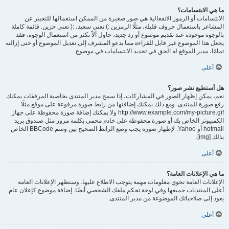
ما هي الابتسامات؟
الابتسامات أو الرموز الانفعالية هي صور صغيرة من الممكن استعمالها للتعبير عن
المشاعر باستعمال حروف قليلة، مثلًا الرمزين :) تعني سعيد، :( تعني حزين. قائمة كاملة
بالوجوه موجودة عند تقديم موضوع أو رد جديد، حاول ألاّ تكثر من استعمال الوجوه، فقد
يجعل هذا الموضوع غير قابل للقراءة مما يدعو المشرف إلى تعديل الموضوع أو حتى إزالته
تمامًا، مدير الموقع له الحق في تحديد الابتسامات في موضوع.
أعلى
هل أستطيع نشر صور؟
نعم، يمكن إظهار الصور في المشاركات، إذا سمح مدير المنتدى بخاصية المرفقات يمكنك
رفع صورة للمنتدى. ومع ذلك يمكنك إضافتها من رابط صورة مرفوعة على موقع مثلًا
http://www.example.com/my-picture.gif ولا يمكنك إضافة صورة محفوظة على جهاز
الكمبيوتر الخاص بك أو صورة محفوظة على خادم محمي بكلمة مرور مثل صندوق بريد
hotmail أو Yahoo. لإظهار صورة يجب وضع الرابط الصحيح بين وسم BBCode الخاص
بذلك [img].
أعلى
ما هي الإعلانات العامة؟
الإعلانات العامة تحوي معلومات مهمة يتوجب الاطلاع عليها. وستظهر الإعلانات العامة
أعلى المنتديات جميعها وفي لوحة تحكم ملفك الشخصي أيضًا. إضافة موضوع كإعلان عام
يعود إلى صلاحياتك الموضوعة من مدير المنتدى.
أعلى