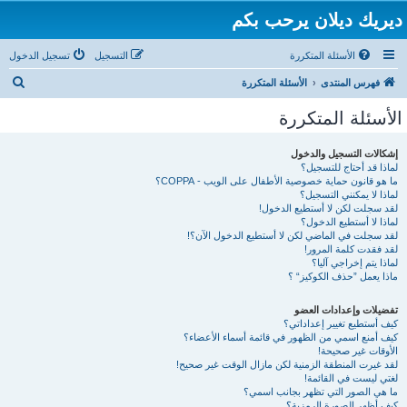
ديريك ديلان يرحب بكم
الأسئلة المتكررة
التسجيل
تسجيل الدخول
ب
فهرس المنتدى
الأسئلة المتكررة
ح
الأسئلة المتكررة
ث
إشكالات التسجيل والدخول
لماذا قد أحتاج للتسجيل؟
ما هو قانون حماية خصوصية الأطفال على الويب - COPPA؟
لماذا لا يمكنني التسجيل؟
لقد سجلت لكن لا أستطيع الدخول!
لماذا لا أستطيع الدخول؟
لقد سجلت في الماضي لكن لا أستطيع الدخول الآن؟!
لقد فقدت كلمة المرور!
لماذا يتم إخراجي آليا؟
ماذا يعمل ”حذف الكوكيز“ ؟
تفضيلات وإعدادات العضو
كيف أستطيع تغيير إعداداتي؟
كيف أمنع اسمي من الظهور في قائمة أسماء الأعضاء؟
الأوقات غير صحيحة!
لقد غيرت المنطقة الزمنية لكن مازال الوقت غير صحيح!
لغتي ليست في القائمة!
ما هي الصور التي تظهر بجانب اسمي؟
كيف أظهر الصورة الرمزية؟