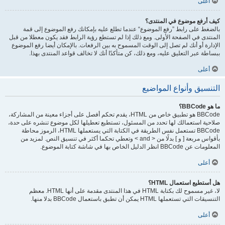
أعلى
كيف أرفع موضوع في المنتدى؟
بالضغط على رابط ”رفع الموضوع“ عندما تطلع عليه بإمكانك رفع الموضوع إلى قمة
المنتدى في الصفحة الأولى. ومع ذلك إذا لم تستطع رؤية الرابط فقد يكون معطلا من قبل
الإدارة أو أنك لم تصل إلى الوقت المسموح به بين الرفعات. بالإمكان أيضا رفع الموضوع
ببساطة عبر التعليق عليه، ومع ذلك، كن متأكدًا أنك لا تخالف قواعد المنتدى بهذا.
أعلى
التنسيق وأنواع المواضيع
ما هو BBCode؟
BBCode هو تطبيق خاص من HTML، يقدم تحكم أفصل على أجزاء معينة من المشاركة،
صلاحية استعمالك لها تحدد من المسئول، تستطيع تعطيلها لكل موضوع تنشره على حدة،
BBCode تستعمل نفس الطريقة في الكتابة التي يستعملها HTML، الرموز محاطة
بأقواس مربعة [ و ] بدلًا من < and > وتعطي تحكما أكثر في تنسيق النص. لمزيد من
المعلومات عن BBCode انظر الدليل الخاص بها في شاشة كتابة الموضوع.
أعلى
هل أستطيع استعمال HTML؟
لا، غير مسموح لك بكتابة HTML في هذا المنتدى مقدمة على أنها HTML. معظم
التنسيقات التي تستعملها HTML يمكن أن تطبق باستعمال BBCode بدلا منها.
أعلى