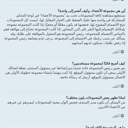
أين هي مجموعة الأعضاء، وكيف أنضم إلى واحدة؟
تستطيع مشاهدة كافة المجموعات تحت بند ”مجموعة الأعضاء“ في لوحة التحكم.
للمشاركة في واحدة منها عليك الضغط على الخيار المقابل لها، ليست كل المجموعات
تتيح الانضمام المفتوح لها، فبعضها قد يكون مغلقًا أو مخفيًا، إذا كانت المجموعة مفتوحة
بإمكانك الإنضمام إليها النقر على الزر المجاور، إذا كانت المجموعة تحتاج إلى موافقة فقم
بالتماس الانضمام للمجموعة، رئيس المجموعة هو المخول بالموافقة على طلبك وقد
يسألك عن سبب رغبتك في الانضمام إلى المجموعة. يرجى عدم مضايقه رئيس المجموعة
إذا رفض طلبك؛ سيكون لديهم أسبابهم.
أعلى
كيف أصبح قائدًا لمجموعة مستخدمين؟
يتم تعيين رئيس المجموعة عادة عندما يتم إنشاءها عبر مسؤول المنتدى، نقطة اتصالك
الأولى ينبغي أن تكون مسؤول الموقع، إذا كنت مهتما بإنشاء مجموعة خطوتك الأولى هي
الاتصال بمسؤول الموقع، أرسل له رسالة خاصة.
أعلى
لماذا تظهر بعض المجموعات بلون مختلف؟
من الممكن أن يكون مدير المنتدى خصص ألوان معينة للمجموعات ليميزهم عن غيرهم
من الأعضاء الآخرين.
أعلى
ما هي المجموعة الافتراضية؟