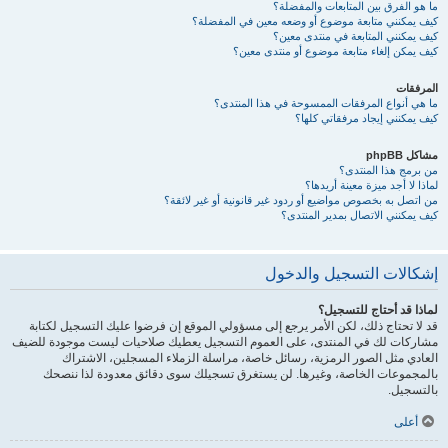
ما هو الفرق بين المتابعات والمفضلة؟
كيف يمكنني متابعة موضوع أو وضعه معين في المفضلة؟
كيف يمكنني المتابعة في منتدى معين؟
كيف يمكن إلغاء متابعة موضوع أو منتدى معين؟
المرفقات
ما هي أنواع المرفقات الممسوحة في هذا المنتدى؟
كيف يمكنني إيجاد مرفقاتي كلها؟
مشاكل phpBB
من برمج هذا المنتدى؟
لماذا لا أجد ميزة معينة أريدها؟
من اتصل به بخصوص مواضيع أو ردود غير قانونية أو غير لائقة؟
كيف يمكنني الاتصال بمدير المنتدى؟
إشكالات التسجيل والدخول
لماذا قد أحتاج للتسجيل؟
قد لا تحتاج ذلك، لكن الأمر يرجع إلى مسؤولي الموقع إن فرضوا عليك التسجيل لكتابة
مشاركات لك في المنتدى، على العموم التسجيل يعطيك صلاحيات ليست موجودة للضيف
العادي مثل الصور الرمزية، رسائل خاصة، مراسلة الزملاء المسجلين، الاشتراك
بالمجموعات الخاصة، وغيرها. لن يستغرق تسجيلك سوى دقائق معدودة لذا ننصحك
بالتسجيل.
أعلى