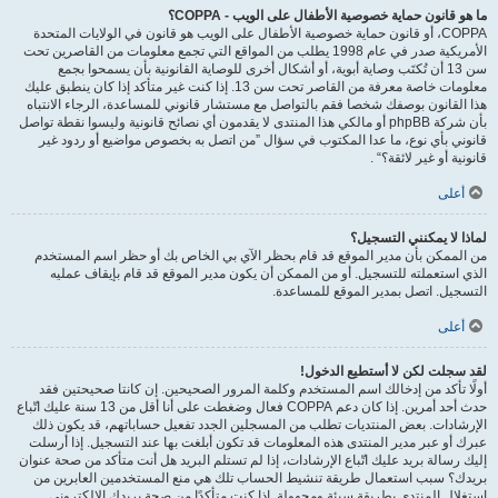
ما هو قانون حماية خصوصية الأطفال على الويب - COPPA؟
COPPA، أو قانون حماية خصوصية الأطفال على الويب هو قانون في الولايات المتحدة
الأمريكية صدر في عام 1998 يطلب من المواقع التي تجمع معلومات من القاصرين تحت
سن 13 أن تُكتَب وصاية أبوية، أو أشكال أخرى للوصاية القانونية بأن يسمحوا بجمع
معلومات خاصة معرفة من القاصر تحت سن 13. إذا كنت غير متأكد إذا كان ينطبق عليك
هذا القانون بوصفك شخصا فقم بالتواصل مع مستشار قانوني للمساعدة، الرجاء الانتباه
بأن شركة phpBB أو مالكي هذا المنتدى لا يقدمون أي نصائح قانونية وليسوا نقطة تواصل
قانوني بأي نوع، ما عدا المكتوب في سؤال ”من اتصل به بخصوص مواضيع أو ردود غير
قانونية أو غير لائقة؟“ .
أعلى
لماذا لا يمكنني التسجيل؟
من الممكن بأن مدير الموقع قد قام بحظر الآي بي الخاص بك أو حظر اسم المستخدم
الذي استعملته للتسجيل. أو من الممكن أن يكون مدير الموقع قد قام بإيقاف عمليه
التسجيل. اتصل بمدير الموقع للمساعدة.
أعلى
لقد سجلت لكن لا أستطيع الدخول!
أولًا تأكد من إدخالك اسم المستخدم وكلمة المرور الصحيحين. إن كانتا صحيحتين فقد
حدث أحد أمرين. إذا كان دعم COPPA فعال وضغطت على أنا أقل من 13 سنة عليك اتّباع
الإرشادات. بعض المنتديات تطلب من المسجلين الجدد تفعيل حساباتهم، قد يكون ذلك
عبرك أو عبر مدير المنتدى هذه المعلومات قد تكون أبلغت بها عند التسجيل. إذا أرسلت
إليك رسالة بريد عليك اتّباع الإرشادات، إذا لم تستلم البريد هل أنت متأكد من صحة عنوان
بريدك؟ سبب استعمال طريقة تنشيط الحساب تلك هي منع المستخدمين العابرين من
استغلال المنتدى بطريقة سيئة ومجهولة. إذا كنت متأكدًا من صحة بريدك الالكتروني