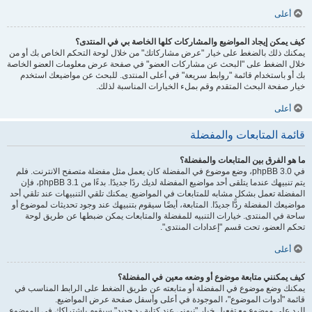
أعلى
كيف يمكن إيجاد المواضيع والمشاركات كلها الخاصة بي في المنتدى؟
يمكنك ذلك بالضغط على خيار "عرض مشاركاتك" من خلال لوحة التحكم الخاص بك أو من
خلال الضغط على "البحث عن مشاركات العضو" في صفحة عرض معلومات العضو الخاصة
بك أو باستخدام قائمة "روابط سريعة" في أعلى المنتدى. للبحث عن مواضيعك استخدم
خيار صفحة البحث المتقدم وقم بملء الخيارات المناسبة لذلك.
أعلى
قائمة المتابعات والمفضلة
ما هو الفرق بين المتابعات والمفضلة؟
في phpBB 3.0، وضع موضوع في المفضلة كان يعمل مثل مفضلة متصفح الانترنت. فلم
يتم تنبيهك عندما يتلقى أحد مواضيع المفضلة لديك ردًا جديدًا. بدءًا من phpBB 3.1، فإن
المفضلة تعمل بشكل مشابه للمتابعات في المواضيع. يمكنك تلقي التنبيهات عند تلقي أحد
مواضيعك المفضلة ردًّا جديدًا. المتابعة، أيضًا سيقوم بتنبيهك عند وجود تحديثات لموضوع أو
ساحة في المنتدى. خيارات التنبيه للمفضلة والمتابعات يمكن ضبطها عن طريق لوحة
تحكم العضو، تحت قسم "إعدادات المنتدى".
أعلى
كيف يمكنني متابعة موضوع أو وضعه معين في المفضلة؟
يمكنك وضع موضوع في المفضلة أو متابعته عن طريق الضغط على الرابط المناسب في
قائمة "أدوات الموضوع"، الموجودة في أعلى وأسفل صفحة عرض المواضيع.
الرد على موضوع مع تفعيل خيار "نبهني عند كتابة رد جديد" سيقوم باشتراكك في الموضوع