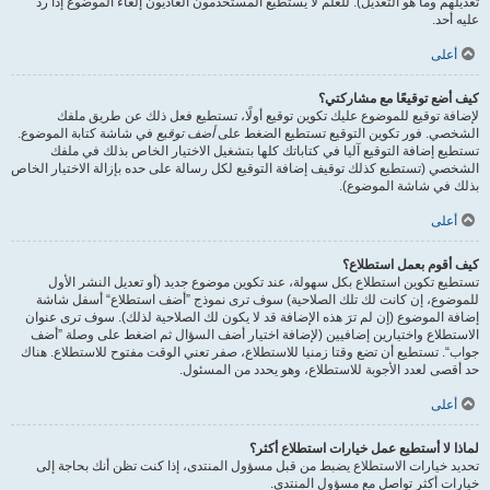
تعديلهم وما هو التعديل). للعلم لا يستطيع المستخدمون العاديون إلغاء الموضوع إذا ردّ
عليه أحد.
أعلى
كيف أضع توقيعًا مع مشاركتي؟
لإضافة توقيع للموضوع عليك تكوين توقيع أولًا، تستطيع فعل ذلك عن طريق ملفك
الشخصي. فور تكوين التوقيع تستطيع الضغط على
أضف توقيع
في شاشة كتابة الموضوع.
تستطيع إضافة التوقيع آليا في كتاباتك كلها بتشغيل الاختيار الخاص بذلك في ملفك
الشخصي (تستطيع كذلك توقيف إضافة التوقيع لكل رسالة على حده بإزالة الاختيار الخاص
بذلك في شاشة الموضوع).
أعلى
كيف أقوم بعمل استطلاع؟
تستطيع تكوين استطلاع بكل سهولة، عند تكوين موضوع جديد (أو تعديل النشر الأول
للموضوع، إن كانت لك تلك الصلاحية) سوف ترى نموذج ”أضف استطلاع“ أسفل شاشة
إضافة الموضوع (إن لم ترَ هذه الإضافة قد لا يكون لك الصلاحية لذلك). سوف ترى عنوان
الاستطلاع واختيارين إضافيين (لإضافة اختيار أضف السؤال ثم اضغط على وصلة ”أضف
جواب“. تستطيع أن تضع وقتا زمنيا للاستطلاع، صفر تعني الوقت مفتوح للاستطلاع. هناك
حد أقصى لعدد الأجوبة للاستطلاع، وهو يحدد من المسئول.
أعلى
لماذا لا أستطيع عمل خيارات استطلاع أكثر؟
تحديد خيارات الاستطلاع يضبط من قبل مسؤول المنتدى، إذا كنت تظن أنك بحاجة إلى
خيارات أكثر تواصل مع مسؤول المنتدى.