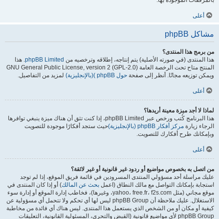
بالمرفقات الموجودة بها.
أعلى
مشاكل phpBB
من برمج هذا المنتدى؟
هذا المنتدى (في صورته الأصلية) يتم إنتاجه، إطلاقه وترخصيه من
phpBB Limited
. هذا
المنتج متاح تحت الرخصة العامة GNU General Public License, version 2 (GPL-2.0)
ويمكن توزيعه مجانًا. أنظر إلى صفحة
حول phpBB )(بالإنجليزية)
لمزيد من التفاصيل.
أعلى
لماذا لا أجد ميزة معينة أريدها؟
هذا البرنامج كُتب ورخص عبر phpBB Limited، إذا كنت تثق أن هناك ميزة ينبغي توافرها
الرجاء زيارة
مركز أفكار phpBB (بالإنجليزية)
حيث ستجد أفكارًا موجودة للتصويت
وبإمكانك طرح أفكارك للتصويت.
أعلى
من اتصل به بخصوص مواضيع أو ردود غير قانونية أو غير لائقة؟
عليك مراسلة أحد مسؤولي المنتدى المسرودين في قائمة فريق الموقع، إذا لم توجد
استجابة بإمكانك التواصل مع مالك النطاق (اعمل
بحث عن المالك
) أو إذا كان المنتدى في
موقع مجاني (مثل yahoo، free.fr، f2s.com، وغيرها)، فخاطب إدارة الموقع أو إدارة سوء
الاستغلال. عليك ملاحظة أن phpBB Group ليس لها أي تحكم ولا تتحمل أي مسؤولية عن
كيفية أو مكان أو من الشخص الذي يستعمل هذا المنتدى. ليس هناك أي فائدة من مخاطبة
phpBB Group لأي مواضيع قانونية (القبض والتحري، المسئولية القانونية، التعليقات