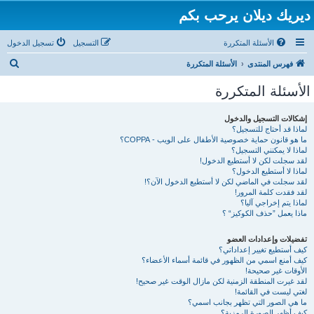
ديريك ديلان يرحب بكم
الأسئلة المتكررة
التسجيل
تسجيل الدخول
ب
فهرس المنتدى
الأسئلة المتكررة
ح
الأسئلة المتكررة
ث
إشكالات التسجيل والدخول
لماذا قد أحتاج للتسجيل؟
ما هو قانون حماية خصوصية الأطفال على الويب - COPPA؟
لماذا لا يمكنني التسجيل؟
لقد سجلت لكن لا أستطيع الدخول!
لماذا لا أستطيع الدخول؟
لقد سجلت في الماضي لكن لا أستطيع الدخول الآن؟!
لقد فقدت كلمة المرور!
لماذا يتم إخراجي آليا؟
ماذا يعمل ”حذف الكوكيز“ ؟
تفضيلات وإعدادات العضو
كيف أستطيع تغيير إعداداتي؟
كيف أمنع اسمي من الظهور في قائمة أسماء الأعضاء؟
الأوقات غير صحيحة!
لقد غيرت المنطقة الزمنية لكن مازال الوقت غير صحيح!
لغتي ليست في القائمة!
ما هي الصور التي تظهر بجانب اسمي؟
كيف أظهر الصورة الرمزية؟