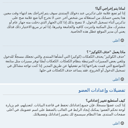
لماذا يتم إخراجي آليا؟
إذا لم تضع علامة على
تذكرني
عند دخولك المنتدى سوف يتم إخراجك بعد انتهاء وقت معين.
هذا يحمي حسابك من استغلاله من شخص آخر. حتى لا تخرج آليا ضع علامة صح على
تذكرني
أثناء تسجيل الدخول، لا ننصح بذلك إذا كان الجهاز الذي دخلت منه جهاز عام أو
مشترك، مثل المكتبة وانترنت كافيه والجامعة وغيرها، إذا لم تر مربع الاختيار ذلك فذلك
يعني أن مدير الموقع عطل هذه الخاصية.
أعلى
ماذا يعمل ”حذف الكوكيز“ ؟
”حذف الكوكيز“ يحذف الكعكات (كوكيز) التي أنشأها المنتدى والتي تجعلك مسجلًا للدخول
وتلغي بعض المميزات المرتبطة بنظام الكعكات. الكعكات أيضًا توفر مميزات مثل متابعة
المواضيع التي قمت بقراءتها إذا تم تفعيلها عن طريق المدير. إذا كنت تواجه مشاكل في
تسجيل الدخول أو الخروج، فقد يساعد حذف الكعكات في حلها.
أعلى
تفضيلات وإعدادات العضو
كيف أستطيع تغيير إعداداتي؟
إذا كنت عضوًا مسجلًا، فإن جميع إعداداتك تحفظ في قاعدة البيانات. لتعديلهم، قم بزيارة
لوحة تحكم العضو؛ يمكنك إيجاد الرابط في الغالب بالضغط على اسم عضويتك في أعلى
صفحات المنتدى. هذا النظام سيسمح لك بتغيير إعداداتك وتفضيلاتك.
أعلى