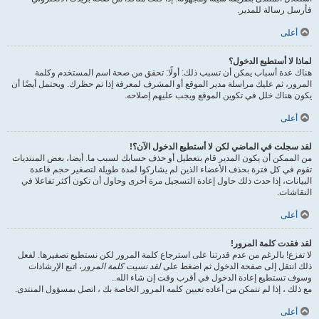
فأرسل رسالة للمدير.
أعلى
لماذا لا أستطيع الدخول؟
هناك عدة أسباب يمكن أن تسبب ذلك: أولًا: تحقق من صحة اسم المستخدم وكلمة
المرور، ثم عليك مراسلة مدير الموقع أو المشرف لمعرفة إذا تم حظرك. ويحتمل أيضًا أن
يكون هناك خلل في تكوين الموقع ويجب عليهم إصلاحه.
أعلى
لقد سجلت في الماضي لكن لا أستطيع الدخول الآن؟!
من الممكن أن يكون المدير قام بتعطيل أو حذف حسابك لسبب ما. أيضا، بعض المنتديات
تقوم في كل فترة بحذف الأعضاء الذين لم يشاركوا لمدة طويلة لتصغير حجم قاعدة
البيانات، إذا حدث ذلك حاول إعادة التسجيل مرة أخرى وحاول أن تكون أكثر تفاعلا في
النقاشات.
أعلى
لقد فقدت كلمة المرور!
لا تفزع! بالرغم من عدم قدرتنا على استرجاع كلمة المرور لكن نستطيع تصفيرها. لفعل
ذلك انتقل إلى صفحة الدخول ثم اضغط على
لقد نسيت كلمة المرور
، اتبع الإرشادات
وسوف تستطيع إعادة الدخول في أقرب وقت إن شاء الله..
مع ذلك ، إذا لم تتمكن من أعاده تعيين كلمه المرور الخاصة بك ، اتصل بمسؤول المنتدى.
أعلى