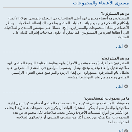
مستوى الأعضاء والمجموعات
من هم المسئولون؟
المسئولون هو أعضاء معينون لهم أعلى الصلاحيات في التحكم بالمنتدى. هؤلاء الأعضاء
بإمكانهم التحكم في جميع جوانب عمليات المنتدى بما في ذلك إعطاء الصلاحيات، وحظر
الأعضاء، وإنشاء المجموعات والمشرفين... إلخ. اعتمادًا على مؤسس المنتدى والصلاحيات
التي أعطاها لغيره من المسئولين، كما يمكن أن يكون صلاحيات إشراف كاملة على
المنتديات.
أعلى
من هم المشرفون؟
المشرفون هم أفراد (أو مجموعة من الأفراد) ولهم وظيفة المتابعة اليومية للمنتدى. لهم
صلاحية تعديل وإلغاء وقفل، وفتح، ونقل، وتقسيم المواضيع في المنتدى المشرفين عليه.
بشكل عام المشرفون مسؤولون عن إبقاء الردود والمواضيع ضمن العنوان الرئيسي
للمنتدى ومنعهم من نشر المواضيع المشينة.
أعلى
ما هي مجموعات المستخدمين؟
مجموعات المستخدمين هي تمكن من تقسيم مجتمع المنتدى أقسام يمكن تسهل إدارة
صلاحياتها والعمل معها، يمكن للمشترك الواحد أن يكون في مجموعات عدة (وهذا يختلف
عن الكثير من أنواع المنتديات الأخرى) ويمكن تحديد صلاحيات لكل مجموعة من هذه
المجموعات. هذا يمكن من تحديد أكثر من مشرف للمنتدى، أو لإعطائهم الصلاحية
لمنتديات خاصة.
أعلى