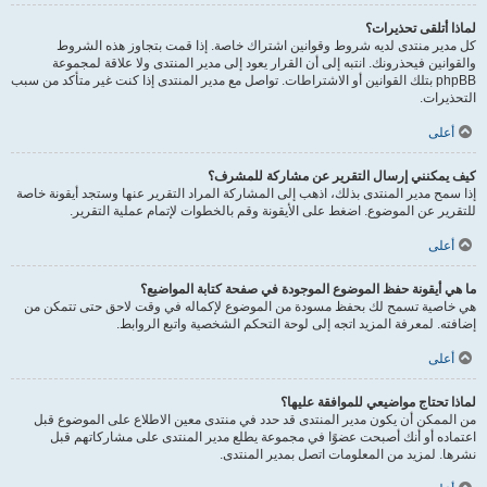
لماذا أتلقى تحذيرات؟
كل مدير منتدى لديه شروط وقوانين اشتراك خاصة. إذا قمت بتجاوز هذه الشروط
والقوانين فيحذرونك. انتبه إلى أن القرار يعود إلى مدير المنتدى ولا علاقة لمجموعة
phpBB بتلك القوانين أو الاشتراطات. تواصل مع مدير المنتدى إذا كنت غير متأكد من سبب
التحذيرات.
أعلى
كيف يمكنني إرسال التقرير عن مشاركة للمشرف؟
إذا سمح مدير المنتدى بذلك، اذهب إلى المشاركة المراد التقرير عنها وستجد أيقونة خاصة
للتقرير عن الموضوع. اضغط على الأيقونة وقم بالخطوات لإتمام عملية التقرير.
أعلى
ما هي أيقونة حفظ الموضوع الموجودة في صفحة كتابة المواضيع؟
هي خاصية تسمح لك بحفظ مسودة من الموضوع لإكماله في وقت لاحق حتى تتمكن من
إضافته. لمعرفة المزيد اتجه إلى لوحة التحكم الشخصية واتبع الروابط.
أعلى
لماذا تحتاج مواضيعي للموافقة عليها؟
من الممكن أن يكون مدير المنتدى قد حدد في منتدى معين الاطلاع على الموضوع قبل
اعتماده أو أنك أصبحت عضوًا في مجموعة يطلع مدير المنتدى على مشاركاتهم قبل
نشرها. لمزيد من المعلومات اتصل بمدير المنتدى.