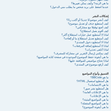
ما هي الرتبة؟ وكيف يمكن تغييرها؟
عندما اضغط على بريد شخص ما يطلب مني الدخول؟
إشكالات النشر
كيف أنشر موضوعًا جديدًا أو أكتب ردًا؟
كيف أستطيع حذف أو تعديل موضوع؟
كيف أضع توقيعًا مع مشاركتي؟
كيف أقوم بعمل استطلاع؟
لماذا لا أستطيع عمل خيارات استطلاع أكثر؟
كيف أستطيع تعديل استطلاع ما أو إلغاءه؟
لماذا لا أستطيع دخول المنتدى؟
لماذا لا أستطيع إضافة المرفقات؟
لماذا أتلقى تحذيرات؟
كيف يمكنني إرسال التقرير عن مشاركة للمشرف؟
ما هي أيقونة حفظ الموضوع الموجودة في صفحة كتابة المواضيع؟
لماذا تحتاج مواضيعي للموافقة عليها؟
كيف أرفع موضوع في المنتدى؟
التنسيق وأنواع المواضيع
ما هو BBCode؟
هل أستطيع استعمال HTML؟
ما هي الابتسامات؟
هل أستطيع نشر صور؟
ما هي الإعلانات العامة؟
ما هي الإعلانات؟
ما هي المواضيع المثبتة؟
ما هي المواضيع المقفلة؟
ما هي أيقونة الموضوع؟