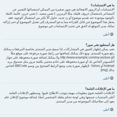
ما هي الابتسامات؟
الابتسامات أو الرموز الانفعالية هي صور صغيرة من الممكن استعمالها للتعبير عن
المشاعر باستعمال حروف قليلة، مثلًا الرمزين :) تعني سعيد، :( تعني حزين. قائمة كاملة
بالوجوه موجودة عند تقديم موضوع أو رد جديد، حاول ألاّ تكثر من استعمال الوجوه، فقد
يجعل هذا الموضوع غير قابل للقراءة مما يدعو المشرف إلى تعديل الموضوع أو حتى إزالته
تمامًا، مدير الموقع له الحق في تحديد الابتسامات في موضوع.
أعلى
هل أستطيع نشر صور؟
نعم، يمكن إظهار الصور في المشاركات، إذا سمح مدير المنتدى بخاصية المرفقات يمكنك
رفع صورة للمنتدى. ومع ذلك يمكنك إضافتها من رابط صورة مرفوعة على موقع مثلًا
http://www.example.com/my-picture.gif ولا يمكنك إضافة صورة محفوظة على جهاز
الكمبيوتر الخاص بك أو صورة محفوظة على خادم محمي بكلمة مرور مثل صندوق بريد
hotmail أو Yahoo. لإظهار صورة يجب وضع الرابط الصحيح بين وسم BBCode الخاص
بذلك [img].
أعلى
ما هي الإعلانات العامة؟
الإعلانات العامة تحوي معلومات مهمة يتوجب الاطلاع عليها. وستظهر الإعلانات العامة
أعلى المنتديات جميعها وفي لوحة تحكم ملفك الشخصي أيضًا. إضافة موضوع كإعلان عام
يعود إلى صلاحياتك الموضوعة من مدير المنتدى.
أعلى