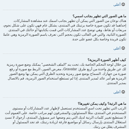
أعلى
ما هي الصور التي تظهر بجانب اسمي؟
هناك نوعان من الصور التي يمكن أن تظهر بجانب اسمك عند مشاهدة المشاركات.
إحداهما قد تكون صورة خاصة برتبتك في المنتدى، بشكل عام فهي تكون على شكل نجوم،
مربعات أو نقاط، وهي توضح عدد المشاركات التي قمت بكتابتها أو حالتك في المنتدى.
الصورة الثانية، والتي في الغالب تكون بحجم أكبر، تعرف باسم الصورة الرمزية وهي عامةً
تكون فريدة وخاصة بكل عضو على حدة.
أعلى
كيف أظهر الصورة الرمزية؟
من خلال لوحة التحكم الخاصة بك، تحت بند "الملف الشخصي" يمكنك وضع صورة رمزية
لك عن طريق واحدة من أربع طرق: Gravatar، معرض الصور، الربط مع صورة أو رفع
صورة من جهازك. السماح بوضع صور رمزية وتحديد الطرق التي يمكن بها وضع الصور
الرمزية هو أمر عائد لمدير المنتدى. إذا لم تستطع استخدام الصور الرمزية، قم بالاتصال
بمدير المنتدى.
أعلى
ما هي الرتبة؟ وكيف يمكن تغييرها؟
الرتب التي تظهر تحت اسم المستخدم تستعمل لإظهار عدد المشاركات أو مستوى
المستخدم في المنتدى، مثلًا المسئولون والمشرفون لهم مراتب خاصة. على العموم أنت
لا تستطيع تغيير كلمات الرتبة لديك التي يتم وضعها عبر مسؤول المنتدى، أرجوك لا تسئ
استغلال المنتدى بإرسال رسائل أو مواضيع فارغة لزيادة رتبتك، قد تجد المسئول أو
المشرف يقلل من رتبك.