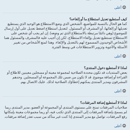
أعلى
كيف أستطيع تعديل استطلاع ما أو إلغاءه؟
كما هو الحال بالنسبة للمواضيع، الشخص الذي وضع الاستطلاع هو الوحيد الذي يستطيع
تعديلها أو إلغائها، أو المشرف أو المسئول. لتعديل استطلاع اضغط تعديل على أول إرسال
للموضوع (وهي دائمًا مرتبطة بالاستطلاع الذي تم وضعه). إن لم يجب أي شخص على
الاستطلاع تستطيع تعديل وإلغاء الاستطلاع، لكن إن أُجيب عليه فالمشرف والمسئول هما
الأشخاص الوحيدون المسموح لهم بالتعديل والإلغاء. وهذا لمنع الأشخاص من تغيير
الأسئلة والأجوبة وتزوير الاستطلاعات في وسط الفترة.
أعلى
لماذا لا أستطيع دخول المنتدى؟
بعض المنتديات قد تكون محددة الصلاحية لمجموعة معينة أو مسجلين معينين للاطلاع أو
القراءة أو إضافة موضوع. قد لا تكون من ضمن تلك المجموعة أو المسجلين. وحدهم
المشرفون ومدير المنتدى يمكنهم إعطاؤك الصلاحية لذلك. عليك الاتصال بهم.
أعلى
لماذا لا أستطيع إضافة المرفقات؟
صلاحيات المرفقات تمنح على مستوى المنتدى أو المجموعة أو العضو، مدير المنتدى ربما
لم يسمح بإضافة المرفقات إلى المنتدى الذي تكتب فيه، أو ربما مجموعات معينة بإمكانها
رفع المرفقات، تواصل مع مدير المنتدى إذا كنت غير متأكد من سبب تعذر إضافة مرفقات.
أعلى