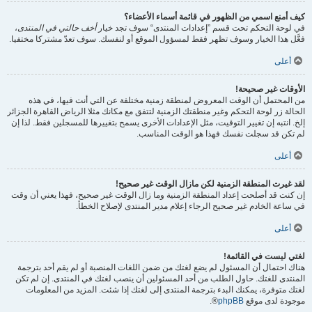
كيف أمنع اسمي من الظهور في قائمة أسماء الأعضاء؟
في لوحة التحكم تحت قسم ”إعدادات المنتدى“ سوف تجد خيار
أخف حالتي في المنتدى
،
فعَّل هذا الخيار وسوف تظهر فقط لمسؤول الموقع أو لنفسك. سوف تعدّ مشتركا مختفيا.
أعلى
الأوقات غير صحيحة!
من المحتمل أن الوقت المعروض لمنطقة زمنية مختلفة عن التي أنت فيها، في هذه
الحالة زر لوحة التحكم وغير منطقتك الزمنية لتتفق مع مكانك مثلا الرياض القاهرة الجزائر
إلخ. انتبه إن تغيير التوقيت، مثل الإعدادات الأخرى يسمح بتغييرها للمسجلين فقط. لذا إن
لم تكن قد سجلت نفسك فهذا هو الوقت المناسب.
أعلى
لقد غيرت المنطقة الزمنية لكن مازال الوقت غير صحيح!
إن كنت قد أصلحت إعداد المنطقة الزمنية وما زال الوقت غير صحيح، فهذا يعني أن وقت
في ساعة الخادم غير صحيح الرجاء إعلام مدير المنتدى لإصلاح الخطأ.
أعلى
لغتي ليست في القائمة!
هناك احتمال أن المسئول لم يضع لغتك من ضمن اللغات المنصبة أو لم يقم أحد بترجمة
المنتدى للغتك. حاول الطلب من أحد المسئولين أن ينصب لغتك في المنتدى. إن لم تكن
لغتك متوفرة، يمكنك البدء بترجمة المنتدى إلى لغتك إذا شئت. المزيد من المعلومات
موجودة لدى موقع
phpBB
®.