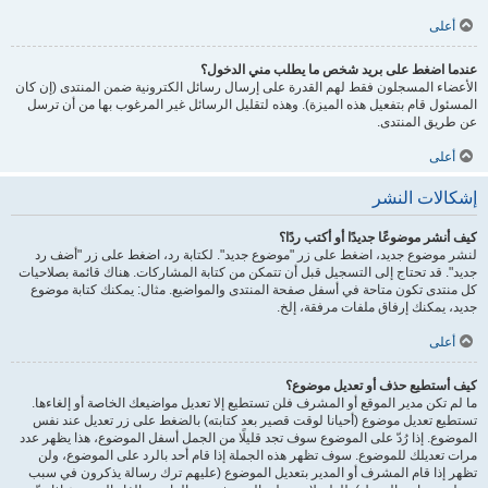
أعلى
عندما اضغط على بريد شخص ما يطلب مني الدخول؟
الأعضاء المسجلون فقط لهم القدرة على إرسال رسائل الكترونية ضمن المنتدى (إن كان
المسئول قام بتفعيل هذه الميزة). وهذه لتقليل الرسائل غير المرغوب بها من أن ترسل
عن طريق المنتدى.
أعلى
إشكالات النشر
كيف أنشر موضوعًا جديدًا أو أكتب ردًا؟
لنشر موضوع جديد، اضغط على زر "موضوع جديد". لكتابة رد، اضغط على زر "أضف رد
جديد". قد تحتاج إلى التسجيل قبل أن تتمكن من كتابة المشاركات. هناك قائمة بصلاحيات
كل منتدى تكون متاحة في أسفل صفحة المنتدى والمواضيع. مثال: يمكنك كتابة موضوع
جديد، يمكنك إرفاق ملفات مرفقة، إلخ.
أعلى
كيف أستطيع حذف أو تعديل موضوع؟
ما لم تكن مدير الموقع أو المشرف فلن تستطيع إلا تعديل مواضيعك الخاصة أو إلغاءها.
تستطيع تعديل موضوع (أحيانا لوقت قصير بعد كتابته) بالضغط على زر تعديل عند نفس
الموضوع. إذا رُدّ على الموضوع سوف تجد قليلًا من الجمل أسفل الموضوع، هذا يظهر عدد
مرات تعديلك للموضوع. سوف تظهر هذه الجملة إذا قام أحد بالرد على الموضوع، ولن
تظهر إذا قام المشرف أو المدير بتعديل الموضوع (عليهم ترك رسالة يذكرون في سبب