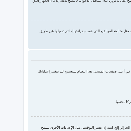
 صح على
تذكرني
أثناء تسجيل الدخول، لا ننصح بذلك إذا كان الجهاز الذي
ثل متابعة المواضيع التي قمت بقراءتها إذا تم تفعيلها عن طريق
ك في أعلى صفحات المنتدى. هذا النظام سيسمح لك بتغيير إعداداتك
كا مختفيا.
زائر إلخ. انتبه إن تغيير التوقيت، مثل الإعدادات الأخرى يسمح