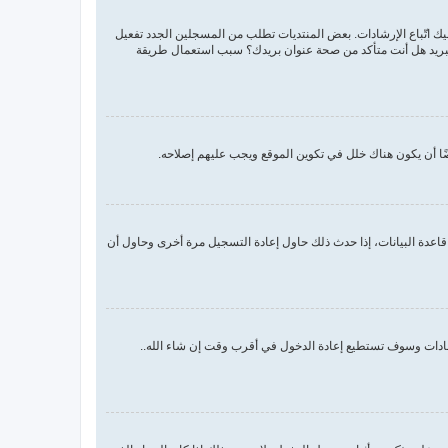
اسم المستخدم وكلمة المرور الصحيحين. إن كانتا صحيحتين فقد حدث أحد أمرين. إذا كان دعم COPPA فعال وضغطت على أنا أقل من 13 سنة عليك اتّباع الإرشادات. بعض المنتديات تطلب من المسجلين الجدد تفعيل
م البريد هل أنت متأكد من صحة عنوان بريدك؟ سبب استعمال طريقة
ا أن يكون هناك خلل في تكوين الموقع ويجب عليهم إصلاحه.
اعدة البيانات، إذا حدث ذلك حاول إعادة التسجيل مرة أخرى وحاول أن
رشادات وسوف تستطيع إعادة الدخول في أقرب وقت إن شاء الله..