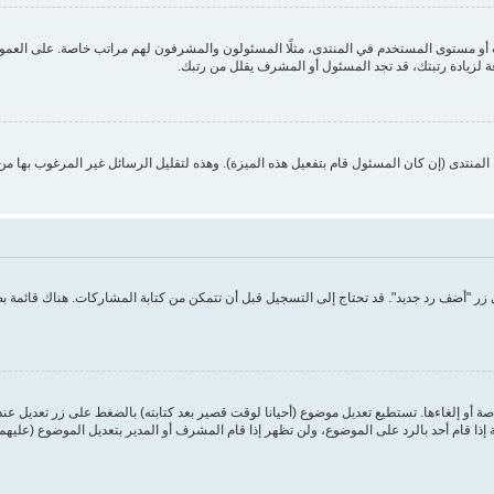
 مستوى المستخدم في المنتدى، مثلًا المسئولون والمشرفون لهم مراتب خاصة. على العموم أ
ة لزيادة رتبتك، قد تجد المسئول أو المشرف يقلل من رتبك.
منتدى (إن كان المسئول قام بتفعيل هذه الميزة). وهذه لتقليل الرسائل غير المرغوب بها م
ر "أضف رد جديد". قد تحتاج إلى التسجيل قبل أن تتمكن من كتابة المشاركات. هناك قائمة 
ة أو إلغاءها. تستطيع تعديل موضوع (أحيانا لوقت قصير بعد كتابته) بالضغط على زر تعديل عن
ا قام أحد بالرد على الموضوع، ولن تظهر إذا قام المشرف أو المدير بتعديل الموضوع (عليهم 