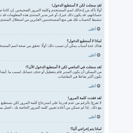
لقد سجلت لكن لا أستطيع الدخول!
حساباتهم، قد يكون ذلك عبرك أو عبر مدير المنتدى هذه المعلومات قد تك
تنشيط الحساب تلك هي منع المستخدمين العابرين من استغلال المنتدى ب
أعلى
لماذا لا أستطيع الدخول؟
هناك عدة أسباب يمكن أن تسبب ذلك: أولًا: تحقق من صحة اسم المستخدم
أعلى
لقد سجلت في الماضي لكن لا أستطيع الدخول الآن؟!
من الممكن أن يكون المدير قام بتعطيل أو حذف حسابك لسبب ما. أيضا، 
تكون أكثر تفاعلا في النقاشات.
أعلى
لقد فقدت كلمة المرور!
لا تفزع! بالرغم من عدم قدرتنا على استرجاع كلمة المرور لكن نستطيع
مع ذلك ، إذا لم تتمكن من أعاده تعيين كلمه المرور الخاصة بك ، اتصل ب
أعلى
لماذا يتم إخراجي آليا؟