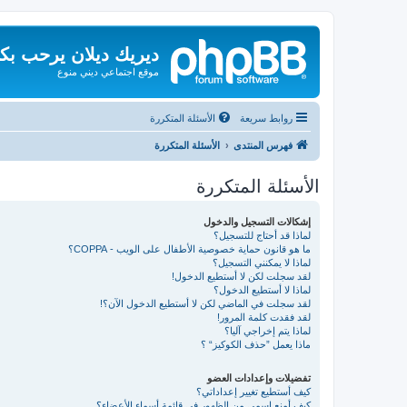
ديريك ديلان يرحب بك
موقع اجتماعي ديني منوع
روابط سريعة
الأسئلة المتكررة
فهرس المنتدى
الأسئلة المتكررة
الأسئلة المتكررة
إشكالات التسجيل والدخول
لماذا قد أحتاج للتسجيل؟
ما هو قانون حماية خصوصية الأطفال على الويب - COPPA؟
لماذا لا يمكنني التسجيل؟
لقد سجلت لكن لا أستطيع الدخول!
لماذا لا أستطيع الدخول؟
لقد سجلت في الماضي لكن لا أستطيع الدخول الآن؟!
لقد فقدت كلمة المرور!
لماذا يتم إخراجي آليا؟
ماذا يعمل ”حذف الكوكيز“ ؟
تفضيلات وإعدادات العضو
كيف أستطيع تغيير إعداداتي؟
كيف أمنع اسمي من الظهور في قائمة أسماء الأعضاء؟