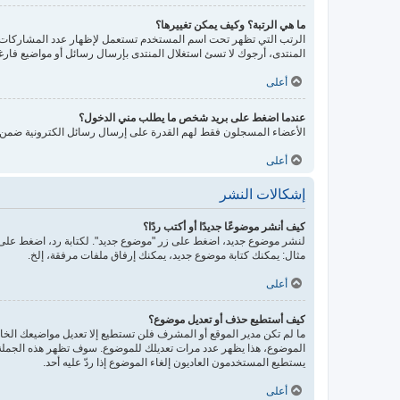
ما هي الرتبة؟ وكيف يمكن تغييرها؟
الرتب التي تظهر تحت اسم المستخدم تستعمل لإظهار عدد المشاركات أو
المنتدى، أرجوك لا تسئ استغلال المنتدى بإرسال رسائل أو مواضيع فارغ
أعلى
عندما اضغط على بريد شخص ما يطلب مني الدخول؟
الأعضاء المسجلون فقط لهم القدرة على إرسال رسائل الكترونية ضمن ال
أعلى
إشكالات النشر
كيف أنشر موضوعًا جديدًا أو أكتب ردًا؟
لنشر موضوع جديد، اضغط على زر "موضوع جديد". لكتابة رد، اضغط على ز
مثال: يمكنك كتابة موضوع جديد، يمكنك إرفاق ملفات مرفقة، إلخ.
أعلى
كيف أستطيع حذف أو تعديل موضوع؟
ما لم تكن مدير الموقع أو المشرف فلن تستطيع إلا تعديل مواضيعك الخاص
الموضوع، هذا يظهر عدد مرات تعديلك للموضوع. سوف تظهر هذه الجملة إذ
يستطيع المستخدمون العاديون إلغاء الموضوع إذا ردّ عليه أحد.
أعلى