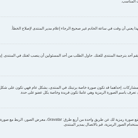
 المناسب.
ا يعني أن وقت في ساعة الخادم غير صحيح الرجاء إعلام مدير المنتدى لإصلاح الخطأ.
م أحد بترجمة المنتدى للغتك. حاول الطلب من أحد المسئولين أن ينصب لغتك في المنتدى. إن 
مشاركات. إحداهما قد تكون صورة خاصة برتبتك في المنتدى، بشكل عام فهي تكون على شكل ن
بر، تعرف باسم الصورة الرمزية وهي عامةً تكون فريدة وخاصة بكل عضو على حدة.
من خلال لوحة التحكم الخاصة بك، تحت بند "الملف الشخصي" يمكنك وضع
ستخدام الصور الرمزية، قم بالاتصال بمدير المنتدى.