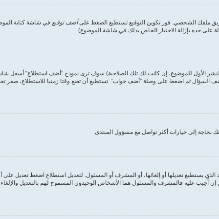
طريق ملفك الشخصي. فور تكوين التوقيع تستطيع الضغط على
أضف توقيع
في شاشة كتابة الموضوع
على حده بإزالة الاختيار الخاص بذلك في شاشة الموضوع).
لنشر الأول للموضوع، إن كانت لك تلك الصلاحية) سوف ترى نموذج ”أضف استطلاع“ أسفل شاشة إ
أضف السؤال ثم اضغط على وصلة ”أضف جواب“. تستطيع أن تضع وقتا زمنيا للاستطلاع، صفر تعني
ك بحاجة إلى خيارات أكثر تواصل مع مسؤول المنتدى.
الذي يستطيع تعديلها أو إلغائها، أو المشرف أو المسئول. لتعديل استطلاع اضغط تعديل على أ
ن أُجيب عليه فالمشرف والمسئول هما الأشخاص الوحيدون المسموح لهم بالتعديل والإلغاء. وه