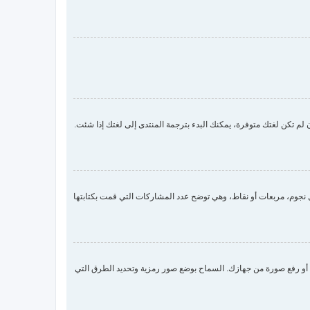
لم تكن لغتك متوفرة، يمكنك البدء بترجمة المنتدى إلى لغتك إذا شئت.
جوم، مربعات أو نقاط، وهي توضح عدد المشاركات التي قمت بكتابتها
 صورة رمزية لك عن طريق واحدة من أربع طرق: Gravatar، معرض الصور، الربط مع صورة أو رفع صورة من جهازك. السماح بوضع صور رمزية وتحديد الطرق التي