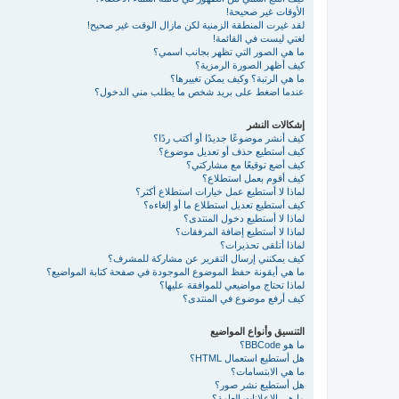
الأوقات غير صحيحة!
لقد غيرت المنطقة الزمنية لكن مازال الوقت غير صحيح!
لغتي ليست في القائمة!
ما هي الصور التي تظهر بجانب اسمي؟
كيف أظهر الصورة الرمزية؟
ما هي الرتبة؟ وكيف يمكن تغييرها؟
عندما اضغط على بريد شخص ما يطلب مني الدخول؟
إشكالات النشر
كيف أنشر موضوعًا جديدًا أو أكتب ردًا؟
كيف أستطيع حذف أو تعديل موضوع؟
كيف أضع توقيعًا مع مشاركتي؟
كيف أقوم بعمل استطلاع؟
لماذا لا أستطيع عمل خيارات استطلاع أكثر؟
كيف أستطيع تعديل استطلاع ما أو إلغاءه؟
لماذا لا أستطيع دخول المنتدى؟
لماذا لا أستطيع إضافة المرفقات؟
لماذا أتلقى تحذيرات؟
كيف يمكنني إرسال التقرير عن مشاركة للمشرف؟
ما هي أيقونة حفظ الموضوع الموجودة في صفحة كتابة المواضيع؟
لماذا تحتاج مواضيعي للموافقة عليها؟
كيف أرفع موضوع في المنتدى؟
التنسيق وأنواع المواضيع
ما هو BBCode؟
هل أستطيع استعمال HTML؟
ما هي الابتسامات؟
هل أستطيع نشر صور؟
ما هي الإعلانات العامة؟