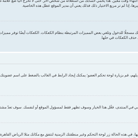
انتهاء وقت معين. هذا يحمي حسابك من استغلاله من شخص آخر. حتى لا تخرج آليا ضع علامة
ها، إذا لم تر مربع الاختيار ذلك فذلك يعني أن مدير الموقع عطل هذه الخاصية.
 مسجلًا للدخول وتلغي بعض المميزات المرتبطة بنظام الكعكات. الكعكات أيضًا توفر مميزات م
د حذف الكعكات في حلها.
تعديلهم، قم بزيارة لوحة تحكم العضو؛ يمكنك إيجاد الرابط في الغالب بالضغط على اسم عضويت
ي في المنتدى
، فعَّل هذا الخيار وسوف تظهر فقط لمسؤول الموقع أو لنفسك. سوف تعدّ مشتر
ي هذه الحالة زر لوحة التحكم وغير منطقتك الزمنية لتتفق مع مكانك مثلا الرياض القاهرة الج