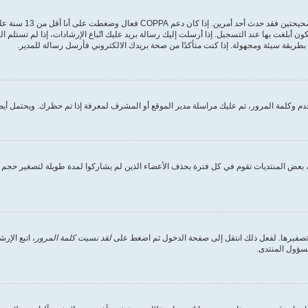
أولًا تأكد من إدخالك 
ون أبلغت بها عند التسجيل. إذا أرسلت إليك رسالة بريد عليك اتّباع الإرشادات، إذا لم تستل
طريقة سيئة ومجهولة. إذا كنت متأكدًا من صحة بريدك الالكتروني فأرسل رسالة للمدير.
 وكلمة المرور، ثم عليك مراسلة مدير الموقع أو المشرف لمعرفة إذا تم حظرك. ويحتمل أيضً
بعض المنتديات تقوم في كل فترة بحذف الأعضاء الذين لم يشاركوا لمدة طويلة لتصغير حجم ق
 تصفيرها. لفعل ذلك انتقل إلى صفحة الدخول ثم اضغط على
لقد نسيت كلمة المرور
، اتبع الإ
مسؤول المنتدى.