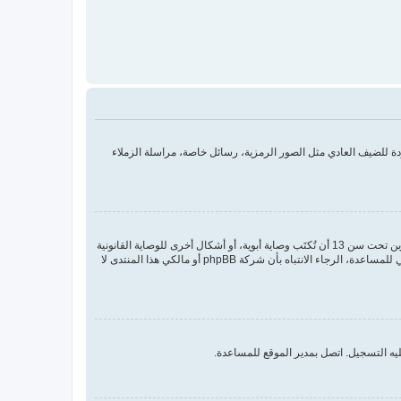
 للضيف العادي مثل الصور الرمزية، رسائل خاصة، مراسلة الزملاء
COPPA، أو قانون حماية خصوصية الأطفال على الويب هو قانون في الولايات المتحدة الأمريكية صدر في عام 1998 يطلب من المواقع التي تجمع معلومات من القاصرين تحت سن 13 أن تُكتَب وصاية أبوية، أو أشكال أخرى للوصاية القانونية
بأن يسمحوا بجمع معلومات خاصة معرفة من القاصر تحت سن 13. إذا كنت غير متأكد إذا كان ينطبق عليك هذا القانون بوصفك شخصا فقم بالتواصل مع مستشار قانوني للمساعدة، الرجاء الانتباه بأن شركة phpBB أو مالكي هذا المنتدى لا
يه التسجيل. اتصل بمدير الموقع للمساعدة.