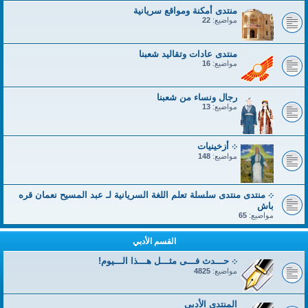
منتدى أمكنة ومواقع سريانية
مواضيع:
22
منتدى عادات وتقاليد شعبنا
مواضيع:
16
رجال ونساء من شعبنا
مواضيع:
13
܀ أزخينيات
مواضيع:
148
܀ منتدى منتدى سلسلة تعلم اللغة السريانية لـ عبد المسيح نعمان قره
باش
مواضيع:
65
القسم الأدبي
܀ حـــدث فـــى مثـــل هـــذا الـــيوم!
مواضيع:
4825
المنتدى الأدبي