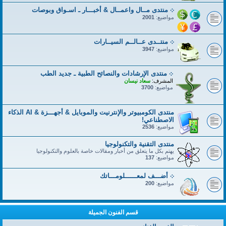
܀ منتدى مــال واعمــال & أخبـــار ـ اسـواق وبوصات
مواضيع:
2001
܀ منتــدى عــالــم السيــارات
مواضيع:
3947
܀ منتدى الإرشادات والنصائح الطبية ـ جديد الطب
المشرف:
سعاد نيسان
مواضيع:
3700
منتدى الكومبيوتر والإنترنيت والموبايل & أجهـــزة & AI الذكاء
الاصطناعي!
مواضيع:
2536
منتدى التقنية والتكنولوجيا
يهتم بكل ما يتعلق من أخبار ومقالات خاصة بالعلوم والتكنولوجيا
مواضيع:
137
܀ أضـــف لمعــــــلومـــاتك
مواضيع:
200
قسم الفنون الجميلة