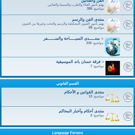
الفن والفنانين
يهتم بأمور الغناء والطرب والسينما والفنانين
مواضيع:
395
منتدى الفن والرسم
يهتم بأمور الفنون التشكيلية والرسم والنحت وغيرها من الفنون
مواضيع:
59
܀ منتـــــدى السيـــــاحة والســــــفر
مواضيع:
216
܀ فرقة حسان باند الموسيقية
مواضيع:
7
القسم القانوني
منتدى القوانين و الأحكام
مواضيع:
13
منتدى أحكام وأخبار المحاكم
مواضيع:
2
Language Forums