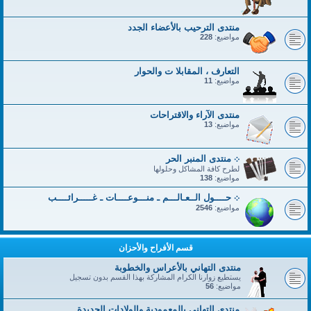
منتدى الترحيب بالأعضاء الجدد
مواضيع:
228
التعارف ، المقابلا ت والحوار
مواضيع:
11
منتدى الآراء والاقتراحات
مواضيع:
13
܀ منتدى المنبر الحر
لطرح كافة المشاكل وحلولها
مواضيع:
138
܀ حــــول الــعـالـــم ـ منـــوعــــات ـ غـــــرائــــب
مواضيع:
2546
قسم الأفراح والأحزان
منتدى التهاني بالأعراس والخطوبة
يستطيع زوارنا الكرام المشاركة بهذا القسم بدون تسجيل
مواضيع:
56
منتدى التهاني بالمعمودية والولادات الجديدة