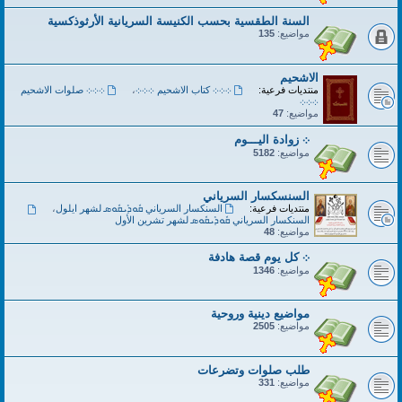
السنة الطقسية بحسب الكنيسة السريانية الأرثوذكسية
مواضيع:
135
الاشحيم
منتديات فرعية:
܀܀܀ كتاب الاشحيم ܀܀܀
،
܀܀܀ صلوات الاشحيم
܀܀܀
مواضيع:
47
܀ زوادة اليـــوم
مواضيع:
5182
السنسكسار السرياني
منتديات فرعية:
السنكسار السرياني ܩܽܘܕܺܝܩܽܘܣ لشهر ايلول
،
السنكسار السرياني ܩܽܘܕܺܝܩܽܘܣ لشهر تشرين الأول
مواضيع:
48
܀ كل يوم قصة هادفة
مواضيع:
1346
مواضيع دينية وروحية
مواضيع:
2505
طلب صلوات وتضرعات
مواضيع:
331