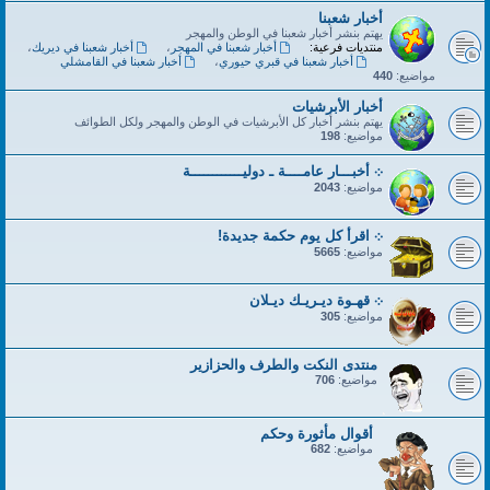
أخبار شعبنا
يهتم بنشر أخبار شعبنا في الوطن والمهجر
منتديات فرعية:
أخبار شعبنا في المهجر
،
أخبار شعبنا في ديريك
،
أخبار شعبنا في قبري حيوري
،
أخبار شعبنا في القامشلي
مواضيع:
440
أخبار الأبرشيات
يهتم بنشر أخبار كل الأبرشيات في الوطن والمهجر ولكل الطوائف
مواضيع:
198
܀ أخبـــار عامــــة ـ دوليــــــــــــة
مواضيع:
2043
܀ اقرأ كل يوم حكمة جديدة!
مواضيع:
5665
܀ قهـوة ديـريـك ديـلان
مواضيع:
305
منتدى النكت والطرف والحزازير
مواضيع:
706
أقوال مأثورة وحكم
مواضيع:
682