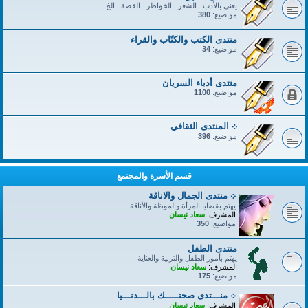
يعنى بالأدب ـ الشعر ـ الخواطر ـ القصة ..الخ
مواضيع:
380
منتدى الكتب والكتّاب والقراء
مواضيع:
34
منتدى أدباء السريان
مواضيع:
1100
܀ المنتدى الثقافي
مواضيع:
396
قسم الأسرة والمجتمع
܀ منتدى الجمال والاناقة
يهتم بقضايا المرأة والموظة والأناقة
المشرف:
سعاد نيسان
مواضيع:
350
منتدى الطفل
يهتم بأمور الطفل والتربية والعناية
المشرف:
سعاد نيسان
مواضيع:
175
܀ منـــتدى صحتـــــك بالـــدنـــيا
المشرف:
سعاد نيسان