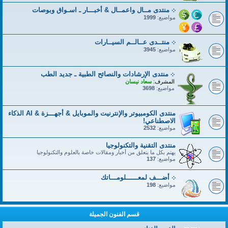
܀ منتدى مــال واعمــال & أخبـــار ـ اسـواق وبوصات
مواضيع:
1999
܀ منتــدى عــالــم السيــارات
مواضيع:
3945
܀ منتدى الإرشادات والنصائح الطبية ـ جديد الطب
المشرف:
سعاد نيسان
مواضيع:
3698
منتدى الكومبيوتر والإنترنيت والموبايل & أجهـــزة & AI الذكاء
الاصطناعي!
مواضيع:
2532
منتدى التقنية والتكنولوجيا
يهتم بكل ما يتعلق من أخبار ومقالات خاصة بالعلوم والتكنولوجيا
مواضيع:
137
܀ أضـــف لمعــــــلومـــاتك
مواضيع:
198
قسم الفنون الجميلة