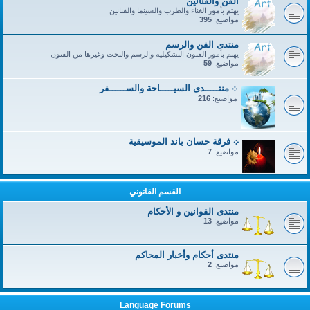
الفن والفنانين
يهتم بأمور الغناء والطرب والسينما والفنانين
مواضيع:
395
منتدى الفن والرسم
يهتم بأمور الفنون التشكيلية والرسم والنحت وغيرها من الفنون
مواضيع:
59
܀ منتـــــدى السيـــــاحة والســــــفر
مواضيع:
216
܀ فرقة حسان باند الموسيقية
مواضيع:
7
القسم القانوني
منتدى القوانين و الأحكام
مواضيع:
13
منتدى أحكام وأخبار المحاكم
مواضيع:
2
Language Forums