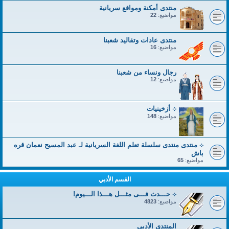
منتدى أمكنة ومواقع سريانية
مواضيع:
22
منتدى عادات وتقاليد شعبنا
مواضيع:
16
رجال ونساء من شعبنا
مواضيع:
12
܀ أزخينيات
مواضيع:
148
܀ منتدى منتدى سلسلة تعلم اللغة السريانية لـ عبد المسيح نعمان قره
باش
مواضيع:
65
القسم الأدبي
܀ حـــدث فـــى مثـــل هـــذا الـــيوم!
مواضيع:
4823
المنتدى الأدبي