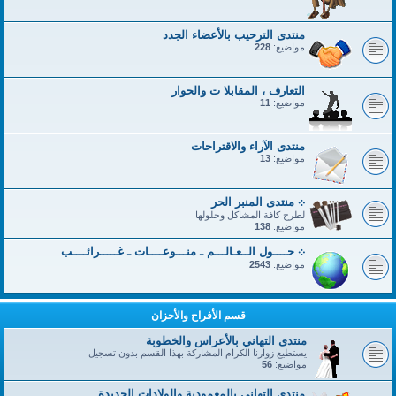
منتدى الترحيب بالأعضاء الجدد
مواضيع:
228
التعارف ، المقابلا ت والحوار
مواضيع:
11
منتدى الآراء والاقتراحات
مواضيع:
13
܀ منتدى المنبر الحر
لطرح كافة المشاكل وحلولها
مواضيع:
138
܀ حــــول الــعـالـــم ـ منـــوعــــات ـ غـــــرائــــب
مواضيع:
2543
قسم الأفراح والأحزان
منتدى التهاني بالأعراس والخطوبة
يستطيع زوارنا الكرام المشاركة بهذا القسم بدون تسجيل
مواضيع:
56
منتدى التهاني بالمعمودية والولادات الجديدة