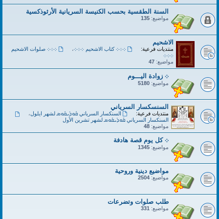
السنة الطقسية بحسب الكنيسة السريانية الأرثوذكسية
مواضيع:
135
الاشحيم
منتديات فرعية:
܀܀܀ كتاب الاشحيم ܀܀܀
،
܀܀܀ صلوات الاشحيم
܀܀܀
مواضيع:
47
܀ زوادة اليـــوم
مواضيع:
5180
السنسكسار السرياني
منتديات فرعية:
السنكسار السرياني ܩܽܘܕܺܝܩܽܘܣ لشهر ايلول
،
السنكسار السرياني ܩܽܘܕܺܝܩܽܘܣ لشهر تشرين الأول
مواضيع:
48
܀ كل يوم قصة هادفة
مواضيع:
1345
مواضيع دينية وروحية
مواضيع:
2504
طلب صلوات وتضرعات
مواضيع:
331