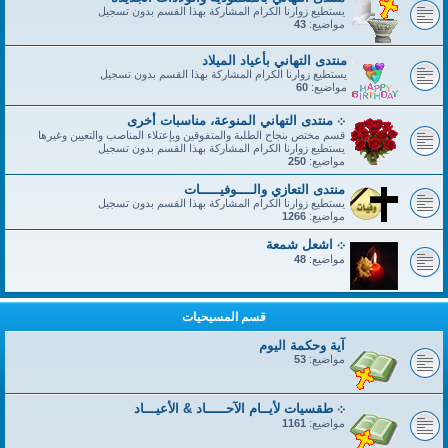
يستطيع زوارنا الكرام المشاركة بهذا القسم بدون تسجيل
مواضيع:
43
منتدى التهاني بأعياد الميلاد
يستطيع زوارنا الكرام المشاركة بهذا القسم بدون تسجيل
مواضيع:
60
܀ منتدى التهاني المنوعة، مناسبات أخرى
قسم مختص بنجاح الطلبة والمتفوقين وبإعتلاء المناصب والتعيين وغيرها
يستطيع زوارنا الكرام المشاركة بهذا القسم بدون تسجيل
مواضيع:
250
منتدى التعازي والــــوفيـــــات
يستطيع زوارنا الكرام المشاركة بهذا القسم بدون تسجيل
مواضيع:
1266
܀ اشعل شمعة
مواضيع:
48
قسم المسيحيات
آية وحكمة اليوم
مواضيع:
53
܀ طقسيات لأيــام الآحـــــاد & الأعيـــاد
مواضيع:
1161