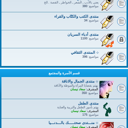
يعنى بالأدب ـ الشعر ـ الخواطر ـ القصة ..الخ
مواضيع:
380
منتدى الكتب والكتّاب والقراء
مواضيع:
34
منتدى أدباء السريان
مواضيع:
1100
܀ المنتدى الثقافي
مواضيع:
396
قسم الأسرة والمجتمع
܀ منتدى الجمال والاناقة
يهتم بقضايا المرأة والموظة والأناقة
المشرف:
سعاد نيسان
مواضيع:
350
منتدى الطفل
يهتم بأمور الطفل والتربية والعناية
المشرف:
سعاد نيسان
مواضيع:
175
܀ منـــتدى صحتـــــك بالـــدنـــيا
المشرف:
سعاد نيسان