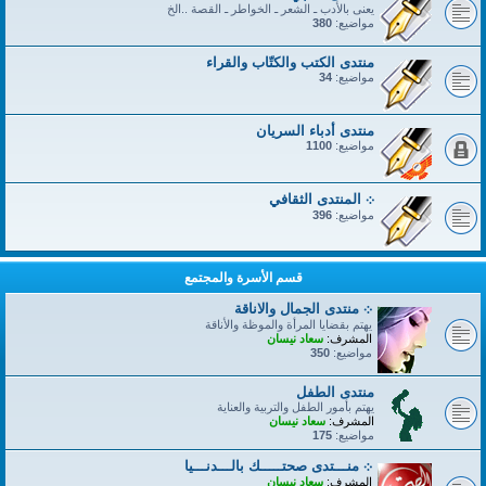
يعنى بالأدب ـ الشعر ـ الخواطر ـ القصة ..الخ
مواضيع:
380
منتدى الكتب والكتّاب والقراء
مواضيع:
34
منتدى أدباء السريان
مواضيع:
1100
܀ المنتدى الثقافي
مواضيع:
396
قسم الأسرة والمجتمع
܀ منتدى الجمال والاناقة
يهتم بقضايا المرأة والموظة والأناقة
المشرف:
سعاد نيسان
مواضيع:
350
منتدى الطفل
يهتم بأمور الطفل والتربية والعناية
المشرف:
سعاد نيسان
مواضيع:
175
܀ منـــتدى صحتـــــك بالـــدنـــيا
المشرف:
سعاد نيسان