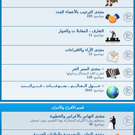
منتدى الترحيب بالأعضاء الجدد
مواضيع:
228
التعارف ، المقابلا ت والحوار
مواضيع:
11
منتدى الآراء والاقتراحات
مواضيع:
13
܀ منتدى المنبر الحر
لطرح كافة المشاكل وحلولها
مواضيع:
138
܀ حــــول الــعـالـــم ـ منـــوعــــات ـ غـــــرائــــب
مواضيع:
2542
قسم الأفراح والأحزان
منتدى التهاني بالأعراس والخطوبة
يستطيع زوارنا الكرام المشاركة بهذا القسم بدون تسجيل
مواضيع:
56
منتدى التهاني بالمعمودية والولادات الجديدة