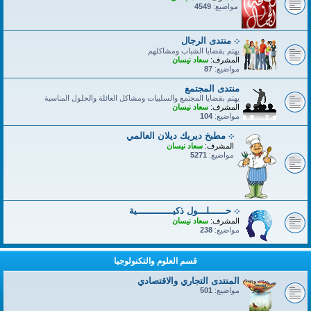
مواضيع:
4549
܀ منتدى الرجال
يهتم بقضايا الشباب ومشاكلهم
المشرف:
سعاد نيسان
مواضيع:
87
منتدى المجتمع
يهتم بقضايا المجتمع والسلبيات ومشاكل العائلة والحلول المناسبة
المشرف:
سعاد نيسان
مواضيع:
104
܀ مطبخ ديريك ديلان العالمي
المشرف:
سعاد نيسان
مواضيع:
5271
܀ حــــــلـــول ذكيـــــــــــــية
المشرف:
سعاد نيسان
مواضيع:
238
قسم العلوم والتكنولوجيا
المنتدى التجاري والاقتصادي
مواضيع:
501