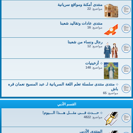
منتدى أمكنة ومواقع سريانية
مواضيع:
22
منتدى عادات وتقاليد شعبنا
مواضيع:
16
رجال ونساء من شعبنا
مواضيع:
12
܀ أزخينيات
مواضيع:
148
܀ منتدى منتدى سلسلة تعلم اللغة السريانية لـ عبد المسيح نعمان قره
باش
مواضيع:
65
القسم الأدبي
܀ حـــدث فـــى مثـــل هـــذا الـــيوم!
مواضيع:
4822
المنتدى الأدبي