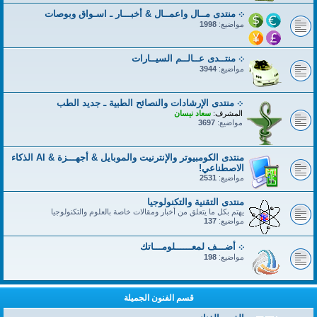
܀ منتدى مــال واعمــال & أخبـــار ـ اسـواق وبوصات
مواضيع:
1998
܀ منتــدى عــالــم السيــارات
مواضيع:
3944
܀ منتدى الإرشادات والنصائح الطبية ـ جديد الطب
المشرف:
سعاد نيسان
مواضيع:
3697
منتدى الكومبيوتر والإنترنيت والموبايل & أجهـــزة & AI الذكاء
الاصطناعي!
مواضيع:
2531
منتدى التقنية والتكنولوجيا
يهتم بكل ما يتعلق من أخبار ومقالات خاصة بالعلوم والتكنولوجيا
مواضيع:
137
܀ أضـــف لمعــــــلومـــاتك
مواضيع:
198
قسم الفنون الجميلة