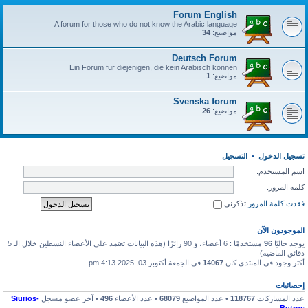
Forum English
A forum for those who do not know the Arabic language
مواضيع:
34
Deutsch Forum
Ein Forum für diejenigen, die kein Arabisch können
مواضيع:
1
Svenska forum
مواضيع:
26
تسجيل الدخول
•
التسجيل
اسم المستخدم:
كلمة المرور:
فقدت كلمة المرور
تذكرني
الموجودون الآن
يوجد حاليًا
96
مستخدمًا : 6 أعضاء، و 90 زائرًا (هذه البيانات تعتمد على الأعضاء النشطين خلال الـ 5
دقائق الماضية)
أكثر وجود في المنتدى كان
14067
في الجمعة أكتوبر 03, 2025 4:13 pm
إحصائيات
عدد المشاركات
118767
• عدد المواضيع
68079
• عدد الأعضاء
496
• آخر عضو مسجل
Siurios-
Butros