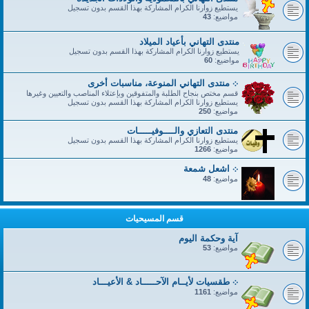
يستطيع زوارنا الكرام المشاركة بهذا القسم بدون تسجيل
مواضيع:
43
منتدى التهاني بأعياد الميلاد
يستطيع زوارنا الكرام المشاركة بهذا القسم بدون تسجيل
مواضيع:
60
܀ منتدى التهاني المنوعة، مناسبات أخرى
قسم مختص بنجاح الطلبة والمتفوقين وبإعتلاء المناصب والتعيين وغيرها
يستطيع زوارنا الكرام المشاركة بهذا القسم بدون تسجيل
مواضيع:
250
منتدى التعازي والــــوفيـــــات
يستطيع زوارنا الكرام المشاركة بهذا القسم بدون تسجيل
مواضيع:
1266
܀ اشعل شمعة
مواضيع:
48
قسم المسيحيات
آية وحكمة اليوم
مواضيع:
53
܀ طقسيات لأيــام الآحـــــاد & الأعيـــاد
مواضيع:
1161