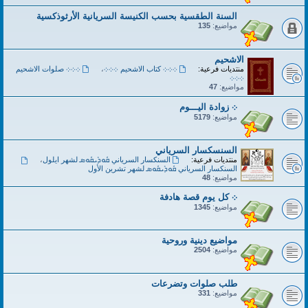
السنة الطقسية بحسب الكنيسة السريانية الأرثوذكسية
مواضيع:
135
الاشحيم
منتديات فرعية:
܀܀܀ كتاب الاشحيم ܀܀܀
،
܀܀܀ صلوات الاشحيم
܀܀܀
مواضيع:
47
܀ زوادة اليـــوم
مواضيع:
5179
السنسكسار السرياني
منتديات فرعية:
السنكسار السرياني ܩܽܘܕܺܝܩܽܘܣ لشهر ايلول
،
السنكسار السرياني ܩܽܘܕܺܝܩܽܘܣ لشهر تشرين الأول
مواضيع:
48
܀ كل يوم قصة هادفة
مواضيع:
1345
مواضيع دينية وروحية
مواضيع:
2504
طلب صلوات وتضرعات
مواضيع:
331