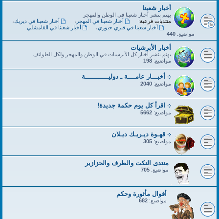
أخبار شعبنا
يهتم بنشر أخبار شعبنا في الوطن والمهجر
منتديات فرعية:
أخبار شعبنا في المهجر
،
أخبار شعبنا في ديريك
،
أخبار شعبنا في قبري حيوري
،
أخبار شعبنا في القامشلي
مواضيع:
440
أخبار الأبرشيات
يهتم بنشر أخبار كل الأبرشيات في الوطن والمهجر ولكل الطوائف
مواضيع:
198
܀ أخبـــار عامــــة ـ دوليــــــــــــة
مواضيع:
2040
܀ اقرأ كل يوم حكمة جديدة!
مواضيع:
5662
܀ قهـوة ديـريـك ديـلان
مواضيع:
305
منتدى النكت والطرف والحزازير
مواضيع:
705
أقوال مأثورة وحكم
مواضيع:
682