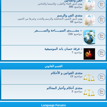
الفن والفنانين
يهتم بأمور الغناء والطرب والسينما والفنانين
مواضيع:
395
منتدى الفن والرسم
يهتم بأمور الفنون التشكيلية والرسم والنحت وغيرها من الفنون
مواضيع:
59
܀ منتـــــدى السيـــــاحة والســــــفر
مواضيع:
216
܀ فرقة حسان باند الموسيقية
مواضيع:
7
القسم القانوني
منتدى القوانين و الأحكام
مواضيع:
13
منتدى أحكام وأخبار المحاكم
مواضيع:
2
Language Forums