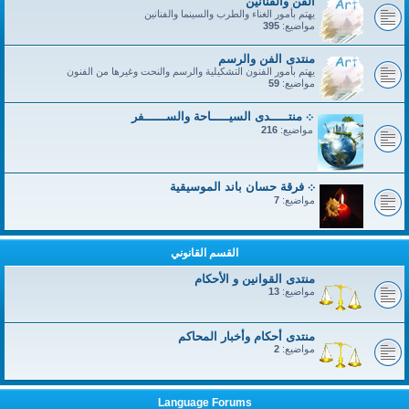
الفن والفنانين
يهتم بأمور الغناء والطرب والسينما والفنانين
مواضيع:
395
منتدى الفن والرسم
يهتم بأمور الفنون التشكيلية والرسم والنحت وغيرها من الفنون
مواضيع:
59
܀ منتـــــدى السيـــــاحة والســــــفر
مواضيع:
216
܀ فرقة حسان باند الموسيقية
مواضيع:
7
القسم القانوني
منتدى القوانين و الأحكام
مواضيع:
13
منتدى أحكام وأخبار المحاكم
مواضيع:
2
Language Forums