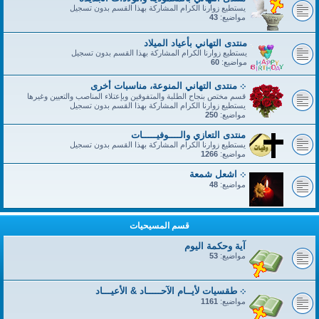
يستطيع زوارنا الكرام المشاركة بهذا القسم بدون تسجيل
مواضيع:
43
منتدى التهاني بأعياد الميلاد
يستطيع زوارنا الكرام المشاركة بهذا القسم بدون تسجيل
مواضيع:
60
܀ منتدى التهاني المنوعة، مناسبات أخرى
قسم مختص بنجاح الطلبة والمتفوقين وبإعتلاء المناصب والتعيين وغيرها
يستطيع زوارنا الكرام المشاركة بهذا القسم بدون تسجيل
مواضيع:
250
منتدى التعازي والــــوفيـــــات
يستطيع زوارنا الكرام المشاركة بهذا القسم بدون تسجيل
مواضيع:
1266
܀ اشعل شمعة
مواضيع:
48
قسم المسيحيات
آية وحكمة اليوم
مواضيع:
53
܀ طقسيات لأيــام الآحـــــاد & الأعيـــاد
مواضيع:
1161