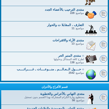
منتدى الترحيب بالأعضاء الجدد
مواضيع:
228
التعارف ، المقابلا ت والحوار
مواضيع:
11
منتدى الآراء والاقتراحات
مواضيع:
13
܀ منتدى المنبر الحر
لطرح كافة المشاكل وحلولها
مواضيع:
138
܀ حــــول الــعـالـــم ـ منـــوعــــات ـ غـــــرائــــب
مواضيع:
2542
قسم الأفراح والأحزان
منتدى التهاني بالأعراس والخطوبة
يستطيع زوارنا الكرام المشاركة بهذا القسم بدون تسجيل
مواضيع:
56
منتدى التهاني بالمعمودية والولادات الجديدة