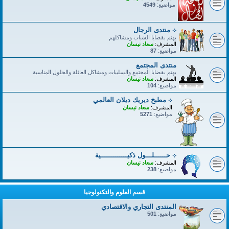
مواضيع:
4549
܀ منتدى الرجال
يهتم بقضايا الشباب ومشاكلهم
المشرف:
سعاد نيسان
مواضيع:
87
منتدى المجتمع
يهتم بقضايا المجتمع والسلبيات ومشاكل العائلة والحلول المناسبة
المشرف:
سعاد نيسان
مواضيع:
104
܀ مطبخ ديريك ديلان العالمي
المشرف:
سعاد نيسان
مواضيع:
5271
܀ حــــــلـــول ذكيـــــــــــــية
المشرف:
سعاد نيسان
مواضيع:
238
قسم العلوم والتكنولوجيا
المنتدى التجاري والاقتصادي
مواضيع:
501