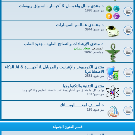
܀ منتدى مــال واعمــال & أخبـــار ـ اسـواق وبوصات
مواضيع:
1998
܀ منتــدى عــالــم السيــارات
مواضيع:
3944
܀ منتدى الإرشادات والنصائح الطبية ـ جديد الطب
المشرف:
سعاد نيسان
مواضيع:
3697
منتدى الكومبيوتر والإنترنيت والموبايل & أجهـــزة & AI الذكاء
الاصطناعي!
مواضيع:
2531
منتدى التقنية والتكنولوجيا
يهتم بكل ما يتعلق من أخبار ومقالات خاصة بالعلوم والتكنولوجيا
مواضيع:
137
܀ أضـــف لمعــــــلومـــاتك
مواضيع:
198
قسم الفنون الجميلة