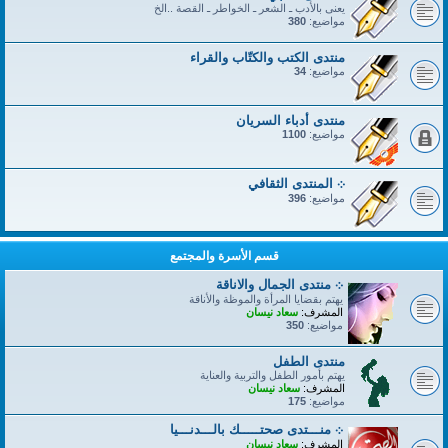
يعنى بالأدب ـ الشعر ـ الخواطر ـ القصة ..الخ
مواضيع:
380
منتدى الكتب والكتّاب والقراء
مواضيع:
34
منتدى أدباء السريان
مواضيع:
1100
܀ المنتدى الثقافي
مواضيع:
396
قسم الأسرة والمجتمع
܀ منتدى الجمال والاناقة
يهتم بقضايا المرأة والموظة والأناقة
المشرف:
سعاد نيسان
مواضيع:
350
منتدى الطفل
يهتم بأمور الطفل والتربية والعناية
المشرف:
سعاد نيسان
مواضيع:
175
܀ منـــتدى صحتـــــك بالـــدنـــيا
المشرف:
سعاد نيسان