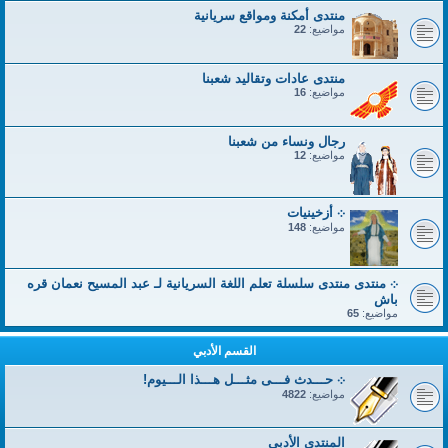
منتدى أمكنة ومواقع سريانية
مواضيع:
22
منتدى عادات وتقاليد شعبنا
مواضيع:
16
رجال ونساء من شعبنا
مواضيع:
12
܀ أزخينيات
مواضيع:
148
܀ منتدى منتدى سلسلة تعلم اللغة السريانية لـ عبد المسيح نعمان قره
باش
مواضيع:
65
القسم الأدبي
܀ حـــدث فـــى مثـــل هـــذا الـــيوم!
مواضيع:
4822
المنتدى الأدبي