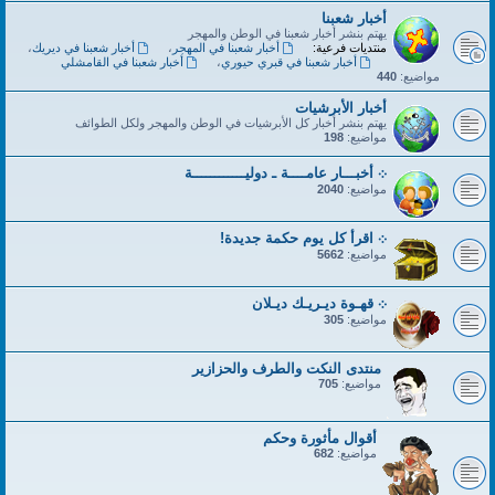
أخبار شعبنا
يهتم بنشر أخبار شعبنا في الوطن والمهجر
منتديات فرعية:
أخبار شعبنا في المهجر
،
أخبار شعبنا في ديريك
،
أخبار شعبنا في قبري حيوري
،
أخبار شعبنا في القامشلي
مواضيع:
440
أخبار الأبرشيات
يهتم بنشر أخبار كل الأبرشيات في الوطن والمهجر ولكل الطوائف
مواضيع:
198
܀ أخبـــار عامــــة ـ دوليــــــــــــة
مواضيع:
2040
܀ اقرأ كل يوم حكمة جديدة!
مواضيع:
5662
܀ قهـوة ديـريـك ديـلان
مواضيع:
305
منتدى النكت والطرف والحزازير
مواضيع:
705
أقوال مأثورة وحكم
مواضيع:
682