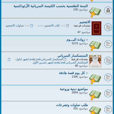
السنة الطقسية بحسب الكنيسة السريانية الأرثوذكسية
مواضيع:
135
الاشحيم
منتديات فرعية:
܀܀܀ كتاب الاشحيم ܀܀܀
،
܀܀܀ صلوات الاشحيم
܀܀܀
مواضيع:
47
܀ زوادة اليـــوم
مواضيع:
5179
السنسكسار السرياني
منتديات فرعية:
السنكسار السرياني ܩܽܘܕܺܝܩܽܘܣ لشهر ايلول
،
السنكسار السرياني ܩܽܘܕܺܝܩܽܘܣ لشهر تشرين الأول
مواضيع:
48
܀ كل يوم قصة هادفة
مواضيع:
1345
مواضيع دينية وروحية
مواضيع:
2504
طلب صلوات وتضرعات
مواضيع:
331