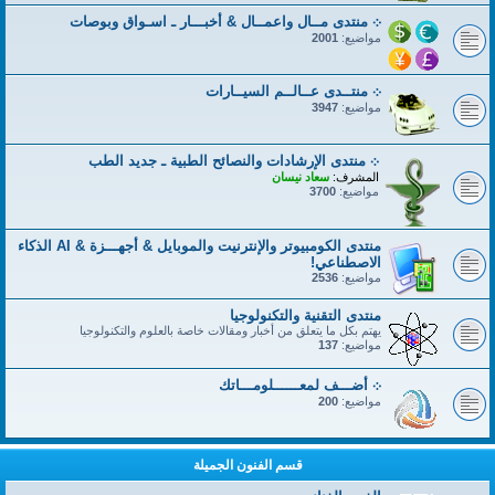
܀ منتدى مــال واعمــال & أخبـــار ـ اسـواق وبوصات
مواضيع:
2001
܀ منتــدى عــالــم السيــارات
مواضيع:
3947
܀ منتدى الإرشادات والنصائح الطبية ـ جديد الطب
المشرف:
سعاد نيسان
مواضيع:
3700
منتدى الكومبيوتر والإنترنيت والموبايل & أجهـــزة & AI الذكاء
الاصطناعي!
مواضيع:
2536
منتدى التقنية والتكنولوجيا
يهتم بكل ما يتعلق من أخبار ومقالات خاصة بالعلوم والتكنولوجيا
مواضيع:
137
܀ أضـــف لمعــــــلومـــاتك
مواضيع:
200
قسم الفنون الجميلة