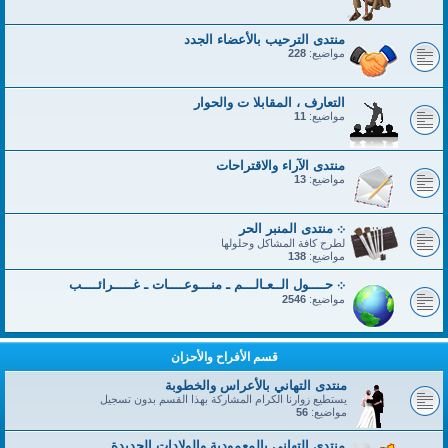
منتدى الترحيب بالأعضاء الجدد
مواضيع:
228
التعارف ، المقابلا ت والحوار
مواضيع:
11
منتدى الآراء والاقتراحات
مواضيع:
13
܀ منتدى المنبر الحر
لطرح كافة المشاكل وحلولها
مواضيع:
138
܀ حــــول الــعـالـــم ـ منـــوعــــات ـ غـــــرائــــب
مواضيع:
2546
قسم الأفراح والأحزان
منتدى التهاني بالأعراس والخطوبة
يستطيع زوارنا الكرام المشاركة بهذا القسم بدون تسجيل
مواضيع:
56
منتدى التهاني بالمعمودية والولادات الجديدة