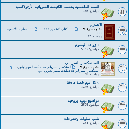
السنة الطقسية بحسب الكنيسة السريانية الأرثوذكسية
مواضيع:
135
الاشحيم
منتديات فرعية:
܀܀܀ كتاب الاشحيم ܀܀܀
،
܀܀܀ صلوات الاشحيم
܀܀܀
مواضيع:
47
܀ زوادة اليـــوم
مواضيع:
5182
السنسكسار السرياني
منتديات فرعية:
السنكسار السرياني ܩܽܘܕܺܝܩܽܘܣ لشهر ايلول
،
السنكسار السرياني ܩܽܘܕܺܝܩܽܘܣ لشهر تشرين الأول
مواضيع:
48
܀ كل يوم قصة هادفة
مواضيع:
1346
مواضيع دينية وروحية
مواضيع:
2505
طلب صلوات وتضرعات
مواضيع:
331