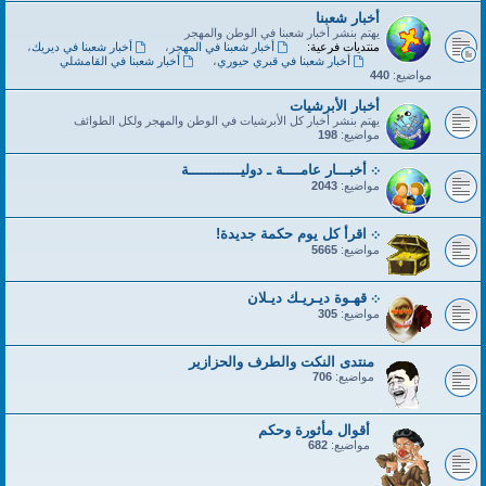
أخبار شعبنا
يهتم بنشر أخبار شعبنا في الوطن والمهجر
منتديات فرعية:
أخبار شعبنا في المهجر
،
أخبار شعبنا في ديريك
،
أخبار شعبنا في قبري حيوري
،
أخبار شعبنا في القامشلي
مواضيع:
440
أخبار الأبرشيات
يهتم بنشر أخبار كل الأبرشيات في الوطن والمهجر ولكل الطوائف
مواضيع:
198
܀ أخبـــار عامــــة ـ دوليــــــــــــة
مواضيع:
2043
܀ اقرأ كل يوم حكمة جديدة!
مواضيع:
5665
܀ قهـوة ديـريـك ديـلان
مواضيع:
305
منتدى النكت والطرف والحزازير
مواضيع:
706
أقوال مأثورة وحكم
مواضيع:
682