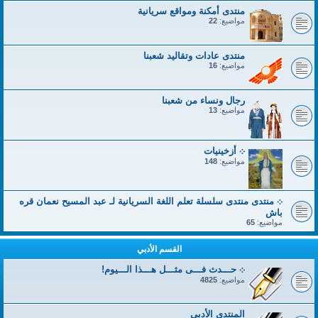
منتدى أمكنة ومواقع سريانية
مواضيع:
22
منتدى عادات وتقاليد شعبنا
مواضيع:
16
رجال ونساء من شعبنا
مواضيع:
13
܀ أزخينيات
مواضيع:
148
܀ منتدى منتدى سلسلة تعلم اللغة السريانية لـ عبد المسيح نعمان قره
باش
مواضيع:
65
القسم الأدبي
܀ حـــدث فـــى مثـــل هـــذا الـــيوم!
مواضيع:
4825
المنتدى الأدبي