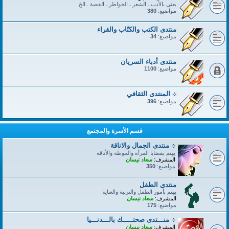
يعنى بالأدب ـ الشعر ـ الخواطر ـ القصة ..الخ
مواضيع:
380
منتدى الكتب والكتّاب والقراء
مواضيع:
34
منتدى أدباء السريان
مواضيع:
1100
܀ المنتدى الثقافي
مواضيع:
396
قسم الأسرة والمجتمع
܀ منتدى الجمال والاناقة
يهتم بقضايا المرأة والموظة والأناقة
المشرف:
سعاد نيسان
مواضيع:
350
منتدى الطفل
يهتم بأمور الطفل والتربية والعناية
المشرف:
سعاد نيسان
مواضيع:
175
܀ منـــتدى صحتـــــك بالـــدنـــيا
المشرف:
سعاد نيسان