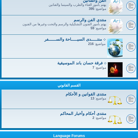
الفن والفنانين
يهتم بأمور الغناء والطرب والسينما والفنانين
مواضيع:
395
منتدى الفن والرسم
يهتم بأمور الفنون التشكيلية والرسم والنحت وغيرها من الفنون
مواضيع:
59
܀ منتـــــدى السيـــــاحة والســــــفر
مواضيع:
216
܀ فرقة حسان باند الموسيقية
مواضيع:
7
القسم القانوني
منتدى القوانين و الأحكام
مواضيع:
13
منتدى أحكام وأخبار المحاكم
مواضيع:
2
Language Forums