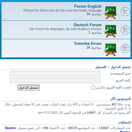
Forum English
A forum for those who do not know the Arabic language
مواضيع:
34
Deutsch Forum
Ein Forum für diejenigen, die kein Arabisch können
مواضيع:
1
Svenska forum
مواضيع:
26
تسجيل الدخول
•
التسجيل
اسم المستخدم:
كلمة المرور:
فقدت كلمة المرور
تذكرني
الموجودون الآن
يوجد حاليًا
407
مستخدمين : 6 أعضاء، و 401 زائر (هذه البيانات تعتمد على الأعضاء النشطين خلال
الـ 5 دقائق الماضية)
أكثر وجود في المنتدى كان
14067
في الجمعة أكتوبر 03, 2025 4:13 pm
إحصائيات
عدد المشاركات
118827
• عدد المواضيع
68133
• عدد الأعضاء
496
• آخر عضو مسجل
Siurios-
Butros