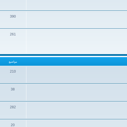
390
261
مواضيع
210
38
282
20