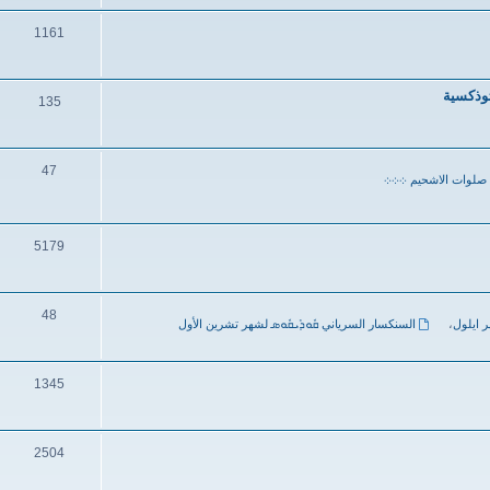
1161
ثوذكسية
135
47
صلوات الاشحيم ܀܀܀
5179
48
ر ايلول
،
السنكسار السرياني ܩܽܘܕܺܝܩܽܘܣ لشهر تشرين الأول
1345
2504