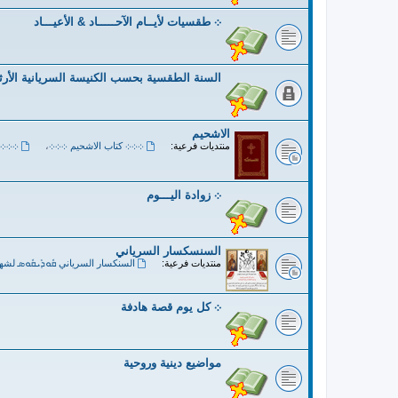
܀ طقسيات لأيــام الآحـــــاد & الأعيـــاد
السنة الطقسية بحسب الكنيسة السريانية الأر
الاشحيم
منتديات فرعية:
܀܀܀ كتاب الاشحيم ܀܀܀
،
܀܀܀ 
܀ زوادة اليـــوم
السنسكسار السرياني
منتديات فرعية:
السنكسار السرياني ܩܽܘܕܺܝܩܽܘܣ لشه
܀ كل يوم قصة هادفة
مواضيع دينية وروحية