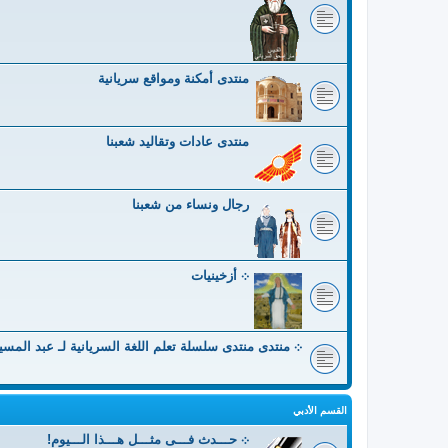
منتدى أمكنة ومواقع سريانية
منتدى عادات وتقاليد شعبنا
رجال ونساء من شعبنا
܀ أزخينيات
܀ منتدى منتدى سلسلة تعلم اللغة السريانية لـ عبد المس
القسم الأدبي
܀ حـــدث فـــى مثـــل هـــذا الـــيوم!