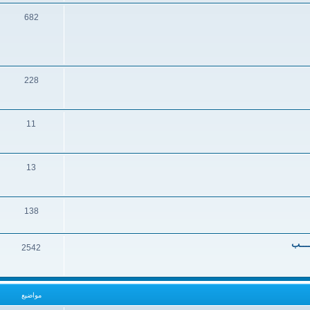
682
228
11
13
138
ــــب
2542
مواضيع