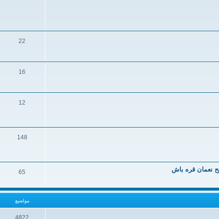
22
16
12
148
يح نعمان قره باش
65
مواضيع
4822