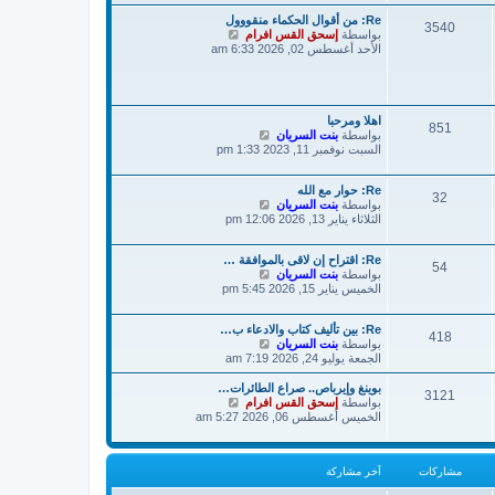
ة
د
ش
Re: من أقوال الحكماء منقووول
آ
3540
ا
ش
بواسطة
إسحق القس افرام
خ
ر
ا
الأحد أغسطس 02, 2026 6:33 am
ر
ك
ه
م
ة
د
ش
آ
ا
خ
ر
ر
اهلا ومرحبا
ك
851
ش
م
بواسطة
بنت السريان
ة
ا
ش
السبت نوفمبر 11, 2023 1:33 pm
ه
ا
د
ر
Re: حوار مع الله
آ
ك
32
ش
بواسطة
بنت السريان
خ
ة
ا
الثلاثاء يناير 13, 2026 12:06 pm
ر
ه
م
د
ش
Re: اقتراح إن لاقى بالموافقة …
آ
ا
54
ش
بواسطة
بنت السريان
خ
ر
ا
الخميس يناير 15, 2026 5:45 pm
ر
ك
ه
م
ة
د
ش
Re: بين تأليف كتاب والادعاء ب…
آ
ا
418
ش
بواسطة
بنت السريان
خ
ر
ا
الجمعة يوليو 24, 2026 7:19 am
ر
ك
ه
م
ة
د
ش
بوينغ وإيرباص.. صراع الطائرات…
3121
آ
ش
بواسطة
ا
إسحق القس افرام
خ
ا
الخميس أغسطس 06, 2026 5:27 am
ر
ر
ه
ك
م
د
ة
ش
آ
مشاركات
آخر مشاركة
ا
خ
ر
ر