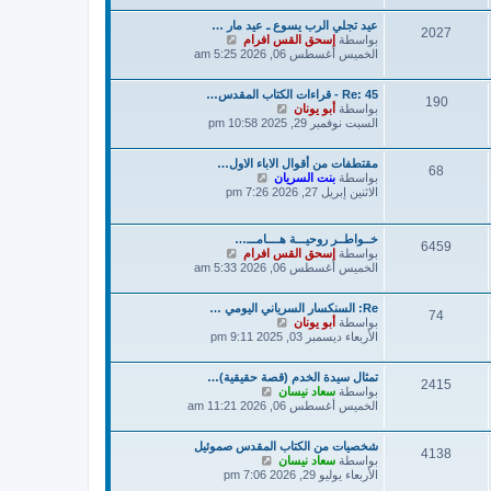
د
ك
عيد تجلي الرب يسوع ـ عيد مار …
آ
ة
2027
ش
بواسطة
إسحق القس افرام
خ
ا
الخميس أغسطس 06, 2026 5:25 am
ر
ه
م
د
ش
Re: 45 - قراءات الكتاب المقدس…
آ
ا
190
ش
بواسطة
أبو يونان
خ
ر
ا
السبت نوفمبر 29, 2025 10:58 pm
ر
ك
ه
م
ة
د
ش
مقتطفات من أقوال الاباء الاول…
آ
ا
68
ش
بواسطة
بنت السريان
خ
ر
ا
الاثنين إبريل 27, 2026 7:26 pm
ر
ك
ه
م
ة
د
ش
آ
ا
خــواطــر روحيـــة هــــامـــ…
6459
خ
ر
ش
بواسطة
إسحق القس افرام
ر
ك
ا
الخميس أغسطس 06, 2026 5:33 am
م
ة
ه
ش
د
ا
Re: السنكسار السرياني اليومي …
آ
74
ر
ش
بواسطة
أبو يونان
خ
ك
ا
الأربعاء ديسمبر 03, 2025 9:11 pm
ر
ة
ه
م
د
ش
تمثال سيدة الخدم (قصة حقيقية)…
آ
ا
2415
ش
بواسطة
سعاد نيسان
خ
ر
ا
الخميس أغسطس 06, 2026 11:21 am
ر
ك
ه
م
ة
د
ش
شخصيات من الكتاب المقدس صموئيل
آ
ا
4138
ش
بواسطة
سعاد نيسان
خ
ر
ا
الأربعاء يوليو 29, 2026 7:06 pm
ر
ك
ه
م