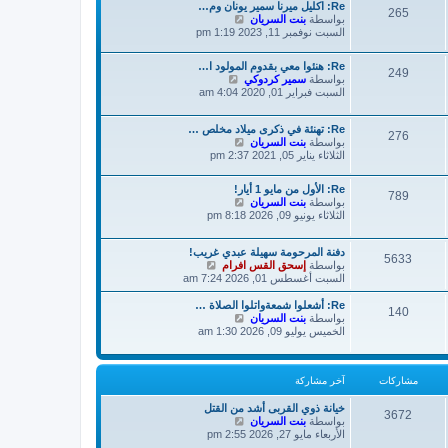
ك
Re: اكليل ميرنا سمير يونان وم…
م
265
ة
ش
بواسطة
بنت السريان
ش
ا
السبت نوفمبر 11, 2023 1:19 pm
ا
ه
ر
د
ك
Re: هنئوا معي بقدوم المولود ا…
آ
ة
249
ش
بواسطة
سمير كردوكي
خ
ا
السبت فبراير 01, 2020 4:04 am
ر
ه
م
د
ش
Re: تهنئة في ذكرى ميلاد مخلص …
آ
276
ا
ش
بواسطة
بنت السريان
خ
ر
ا
الثلاثاء يناير 05, 2021 2:37 pm
ر
ك
ه
م
ة
د
ش
Re: الأول من مايو 1 أيار!
آ
789
ا
ش
بواسطة
بنت السريان
خ
ر
ا
الثلاثاء يونيو 09, 2026 8:18 pm
ر
ك
ه
م
ة
د
ش
دفنة المرحومة سهيلة عبدي غريب!
آ
5633
ا
ش
بواسطة
إسحق القس افرام
خ
ر
ا
السبت أغسطس 01, 2026 7:24 am
ر
ك
ه
م
ة
د
Re: أشعلوا شمعةواتلوا الصلاة …
ش
140
آ
ش
بواسطة
بنت السريان
ا
خ
ا
الخميس يوليو 09, 2026 1:30 am
ر
ر
ه
ك
م
د
ة
ش
آ
مشاركات
آخر مشاركة
ا
خ
ر
ر
ك
م
خيانة ذوي القربى أشد من القتل
3672
ش
ة
بواسطة
بنت السريان
ش
ا
الأربعاء مايو 27, 2026 2:55 pm
ا
ه
ر