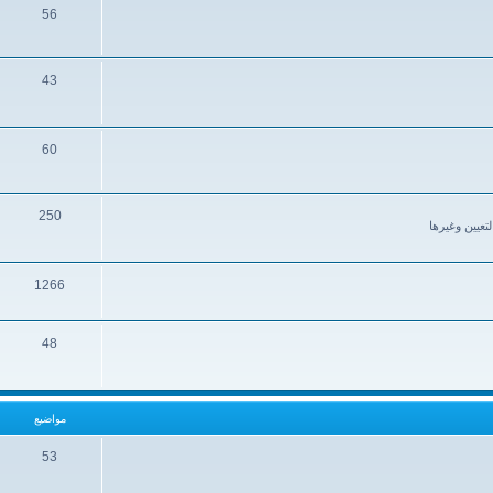
56
43
60
250
تعيين وغيرها
1266
48
مواضيع
53