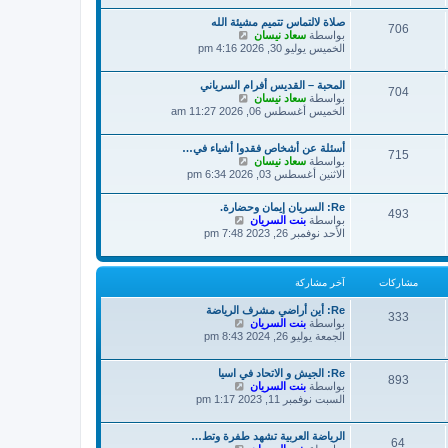
ة
د
ش
صلاة لالتماس تتميم مشيئة الله
آ
ا
706
ش
بواسطة
سعاد نيسان
خ
ر
ا
الخميس يوليو 30, 2026 4:16 pm
ر
ك
ه
م
ة
د
ش
المحبة – القديس أفرام السرياني
آ
ا
704
ش
بواسطة
سعاد نيسان
خ
ر
ا
الخميس أغسطس 06, 2026 11:27 am
ر
ك
ه
م
ة
د
ش
أسئلة عن أشخاص فقدوا أشياء في…
آ
ا
715
ش
بواسطة
سعاد نيسان
خ
ر
ا
الاثنين أغسطس 03, 2026 6:34 pm
ر
ك
ه
م
ة
د
ش
Re: السريان إيمان وحضارة.
آ
493
ا
ش
بواسطة
بنت السريان
خ
ر
ا
الأحد نوفمبر 26, 2023 7:48 pm
ر
ك
ه
م
ة
د
ش
آ
ا
مشاركات
آخر مشاركة
خ
ر
ر
ك
Re: أين أراضي مشرف الرياضة
م
333
ة
ش
بواسطة
بنت السريان
ش
ا
الجمعة يوليو 26, 2024 8:43 pm
ا
ه
ر
د
ك
Re: الجيش و الاتحاد في اسيا
آ
ة
893
ش
بواسطة
بنت السريان
خ
ا
السبت نوفمبر 11, 2023 1:17 pm
ر
ه
م
د
ش
الرياضة العربية تشهد طفرة وتط…
آ
ا
64