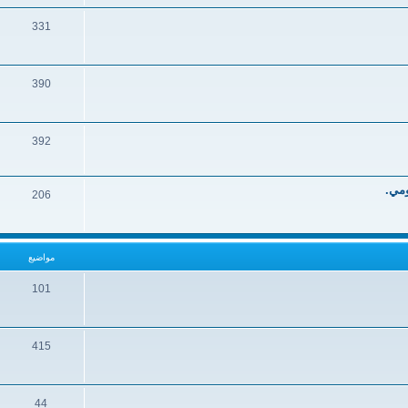
331
390
392
ومي.
206
مواضيع
101
415
44