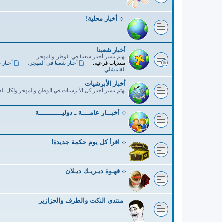
܀ أخبار محلية!
أخبار شعبنا
يهتم بنشر أخبار شعبنا في الوطن والمهجر
منتديات فرعية:
أخبار شعبنا في المهجر
،
أخبار 
القامشلي
أخبار الأبرشيات
يهتم بنشر أخبار كل الأبرشيات في الوطن والمهجر ولكل ال
܀ أخبـــار عامــــة ـ دوليــــــــــــة
܀ اقرأ كل يوم حكمة جديدة!
܀ قهـوة ديـريـك ديـلان
منتدى النكت والطرف والحزازير