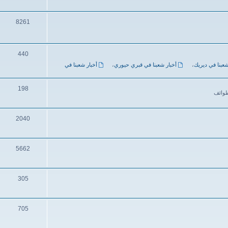
8261
440
شعبنا في ديريك
،
أخبار شعبنا في قبري حيوري
،
أخبار شعبنا في
198
طوائف
2040
5662
305
705