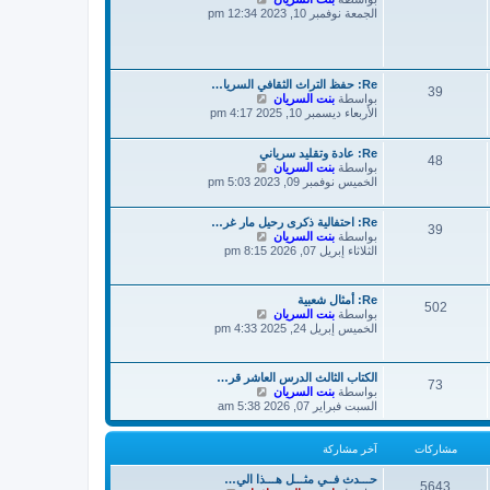
خ
ر
ا
الجمعة نوفمبر 10, 2023 12:34 pm
ر
ك
ه
م
ة
د
ش
آ
ا
خ
ر
ر
Re: حفظ التراث الثقافي السريا…
ك
39
م
ش
بواسطة
بنت السريان
ة
ا
ش
الأربعاء ديسمبر 10, 2025 4:17 pm
ا
ه
ر
د
Re: عادة وتقليد سرياني
آ
ك
48
ش
بواسطة
بنت السريان
ة
خ
ا
الخميس نوفمبر 09, 2023 5:03 pm
ر
ه
م
د
ش
Re: احتفالية ذكرى رحيل مار غر…
آ
ا
39
ش
بواسطة
بنت السريان
خ
ر
ا
الثلاثاء إبريل 07, 2026 8:15 pm
ر
ك
ه
م
ة
د
ش
آ
ا
Re: أمثال شعبية
502
خ
ر
ش
بواسطة
بنت السريان
ر
ك
ا
الخميس إبريل 24, 2025 4:33 pm
م
ة
ه
ش
د
ا
آ
ر
الكتاب الثالث الدرس العاشر قر…
73
خ
ش
بواسطة
بنت السريان
ك
ر
ا
السبت فبراير 07, 2026 5:38 am
ة
م
ه
ش
د
ا
آ
مشاركات
آخر مشاركة
ر
خ
ك
ر
حـــدث فــي مثـــل هـــذا الي…
ة
5643