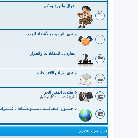
أقوال مأثورة وحكم
منتدى الترحيب بالأعضاء الجدد
التعارف ، المقابلا ت والحوار
منتدى الآراء والاقتراحات
܀ منتدى المنبر الحر
لطرح كافة المشاكل وحلولها
܀ حــــول الــعـالـــم ـ منـــوعــــات ـ غـــــرائ
قسم الأفراح والأحزان