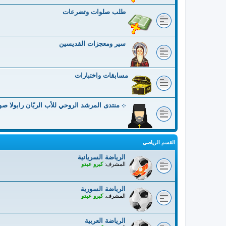
طلب صلوات وتضرعات
سير ومعجزات القديسين
مسابقات واختبارات
܀ منتدى المرشد الروحي للأب الربّان رابولا ص
القسم الرياضي
الرياضة السريانية
المشرف:
كبرو عبدو
الرياضة السورية
المشرف:
كبرو عبدو
الرياضة العربية