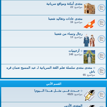
منتدى أمكنة ومواقع سريانية
مواضيع:
22
منتدى عادات وتقاليد شعبنا
مواضيع:
16
رجال ونساء من شعبنا
مواضيع:
13
܀ أزخينيات
مواضيع:
148
܀ منتدى منتدى سلسلة تعلم اللغة السريانية لـ عبد المسيح نعمان قره
باش
مواضيع:
65
القسم الأدبي
܀ حـــدث فـــى مثـــل هـــذا الـــيوم!
مواضيع:
4825
المنتدى الأدبي