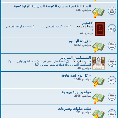
السنة الطقسية بحسب الكنيسة السريانية الأرثوذكسية
مواضيع:
135
الاشحيم
منتديات فرعية:
܀܀܀ كتاب الاشحيم ܀܀܀
،
܀܀܀ صلوات الاشحيم
܀܀܀
مواضيع:
47
܀ زوادة اليـــوم
مواضيع:
5182
السنسكسار السرياني
منتديات فرعية:
السنكسار السرياني ܩܽܘܕܺܝܩܽܘܣ لشهر ايلول
،
السنكسار السرياني ܩܽܘܕܺܝܩܽܘܣ لشهر تشرين الأول
مواضيع:
48
܀ كل يوم قصة هادفة
مواضيع:
1346
مواضيع دينية وروحية
مواضيع:
2505
طلب صلوات وتضرعات
مواضيع:
331