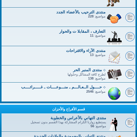
منتدى الترحيب بالأعضاء الجدد
مواضيع:
228
التعارف ، المقابلا ت والحوار
مواضيع:
11
منتدى الآراء والاقتراحات
مواضيع:
13
܀ منتدى المنبر الحر
لطرح كافة المشاكل وحلولها
مواضيع:
138
܀ حــــول الــعـالـــم ـ منـــوعــــات ـ غـــــرائــــب
مواضيع:
2546
قسم الأفراح والأحزان
منتدى التهاني بالأعراس والخطوبة
يستطيع زوارنا الكرام المشاركة بهذا القسم بدون تسجيل
مواضيع:
56
منتدى التهاني بالمعمودية والولادات الجديدة