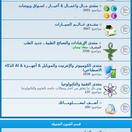
܀ منتدى مــال واعمــال & أخبـــار ـ اسـواق وبوصات
مواضيع:
2001
܀ منتــدى عــالــم السيــارات
مواضيع:
3947
܀ منتدى الإرشادات والنصائح الطبية ـ جديد الطب
المشرف:
سعاد نيسان
مواضيع:
3700
منتدى الكومبيوتر والإنترنيت والموبايل & أجهـــزة & AI الذكاء
الاصطناعي!
مواضيع:
2536
منتدى التقنية والتكنولوجيا
يهتم بكل ما يتعلق من أخبار ومقالات خاصة بالعلوم والتكنولوجيا
مواضيع:
137
܀ أضـــف لمعــــــلومـــاتك
مواضيع:
200
قسم الفنون الجميلة