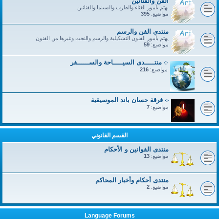
الفن والفنانين
يهتم بأمور الغناء والطرب والسينما والفنانين
مواضيع:
395
منتدى الفن والرسم
يهتم بأمور الفنون التشكيلية والرسم والنحت وغيرها من الفنون
مواضيع:
59
܀ منتـــــدى السيـــــاحة والســــــفر
مواضيع:
216
܀ فرقة حسان باند الموسيقية
مواضيع:
7
القسم القانوني
منتدى القوانين و الأحكام
مواضيع:
13
منتدى أحكام وأخبار المحاكم
مواضيع:
2
Language Forums