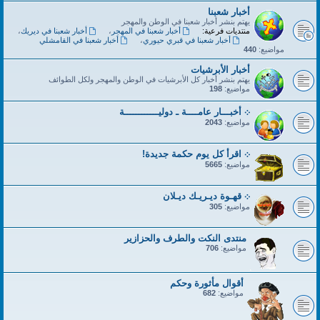
أخبار شعبنا
يهتم بنشر أخبار شعبنا في الوطن والمهجر
منتديات فرعية:
أخبار شعبنا في المهجر
،
أخبار شعبنا في ديريك
،
أخبار شعبنا في قبري حيوري
،
أخبار شعبنا في القامشلي
مواضيع:
440
أخبار الأبرشيات
يهتم بنشر أخبار كل الأبرشيات في الوطن والمهجر ولكل الطوائف
مواضيع:
198
܀ أخبـــار عامــــة ـ دوليــــــــــــة
مواضيع:
2043
܀ اقرأ كل يوم حكمة جديدة!
مواضيع:
5665
܀ قهـوة ديـريـك ديـلان
مواضيع:
305
منتدى النكت والطرف والحزازير
مواضيع:
706
أقوال مأثورة وحكم
مواضيع:
682