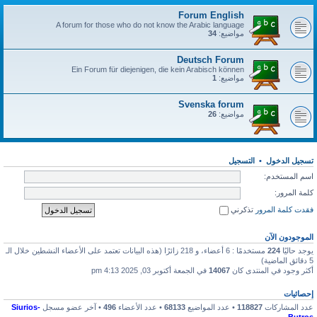
Forum English
A forum for those who do not know the Arabic language
مواضيع:
34
Deutsch Forum
Ein Forum für diejenigen, die kein Arabisch können
مواضيع:
1
Svenska forum
مواضيع:
26
تسجيل الدخول
•
التسجيل
اسم المستخدم:
كلمة المرور:
فقدت كلمة المرور
تذكرني
الموجودون الآن
يوجد حاليًا
224
مستخدمًا : 6 أعضاء، و 218 زائرًا (هذه البيانات تعتمد على الأعضاء النشطين خلال الـ
5 دقائق الماضية)
أكثر وجود في المنتدى كان
14067
في الجمعة أكتوبر 03, 2025 4:13 pm
إحصائيات
عدد المشاركات
118827
• عدد المواضيع
68133
• عدد الأعضاء
496
• آخر عضو مسجل
Siurios-
Butros