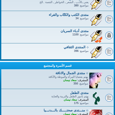
يعنى بالأدب ـ الشعر ـ الخواطر ـ القصة ..الخ
مواضيع:
380
منتدى الكتب والكتّاب والقراء
مواضيع:
34
منتدى أدباء السريان
مواضيع:
1100
܀ المنتدى الثقافي
مواضيع:
396
قسم الأسرة والمجتمع
܀ منتدى الجمال والاناقة
يهتم بقضايا المرأة والموظة والأناقة
المشرف:
سعاد نيسان
مواضيع:
350
منتدى الطفل
يهتم بأمور الطفل والتربية والعناية
المشرف:
سعاد نيسان
مواضيع:
175
܀ منـــتدى صحتـــــك بالـــدنـــيا
المشرف:
سعاد نيسان