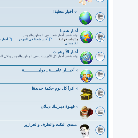
܀ أخبار محلية!
أخبار شعبنا
يهتم بنشر أخبار شعبنا في الوطن والمهجر
منتديات فرعية:
أخبار شعبنا في المهجر
،
أخبار 
القامشلي
أخبار الأبرشيات
يهتم بنشر أخبار كل الأبرشيات في الوطن والمهجر ولكل ال
܀ أخبـــار عامــــة ـ دوليــــــــــــة
܀ اقرأ كل يوم حكمة جديدة!
܀ قهـوة ديـريـك ديـلان
منتدى النكت والطرف والحزازير