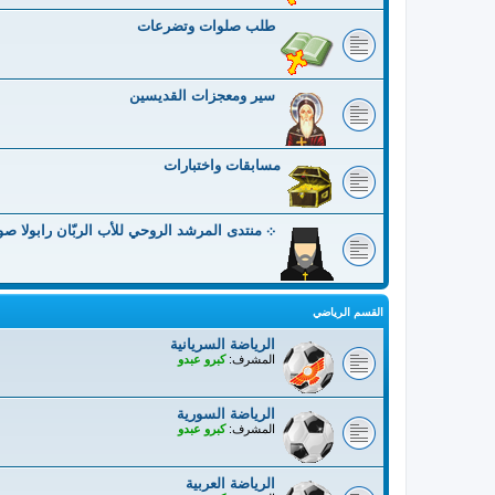
طلب صلوات وتضرعات
سير ومعجزات القديسين
مسابقات واختبارات
܀ منتدى المرشد الروحي للأب الربّان رابولا ص
القسم الرياضي
الرياضة السريانية
المشرف:
كبرو عبدو
الرياضة السورية
المشرف:
كبرو عبدو
الرياضة العربية