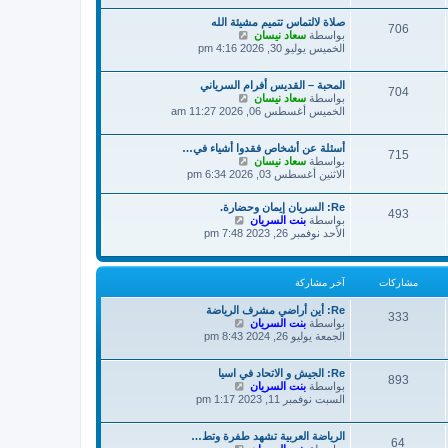
ة
د
ش
صلاة لالتماس تتميم مشيئة الله
آ
ا
706
ش
بواسطة
سعاد نيسان
خ
ر
ا
الخميس يوليو 30, 2026 4:16 pm
ر
ك
ه
م
ة
د
ش
المحبة – القديس أفرام السرياني
آ
ا
704
ش
بواسطة
سعاد نيسان
خ
ر
ا
الخميس أغسطس 06, 2026 11:27 am
ر
ك
ه
م
ة
د
ش
أسئلة عن أشخاص فقدوا أشياء في…
آ
ا
715
ش
بواسطة
سعاد نيسان
خ
ر
ا
الاثنين أغسطس 03, 2026 6:34 pm
ر
ك
ه
م
ة
د
ش
Re: السريان إيمان وحضارة.
آ
493
ا
ش
بواسطة
بنت السريان
خ
ر
ا
الأحد نوفمبر 26, 2023 7:48 pm
ر
ك
ه
م
ة
د
ش
آ
ا
مشاركات
آخر مشاركة
خ
ر
ر
ك
Re: أين أراضي مشرف الرياضة
م
333
ة
ش
بواسطة
بنت السريان
ش
ا
الجمعة يوليو 26, 2024 8:43 pm
ا
ه
ر
د
ك
Re: الجيش و الاتحاد في اسيا
آ
ة
893
ش
بواسطة
بنت السريان
خ
ا
السبت نوفمبر 11, 2023 1:17 pm
ر
ه
م
د
ش
الرياضة العربية تشهد طفرة وتط…
آ
ا
64