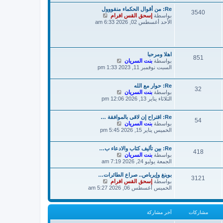
ة
د
ش
Re: من أقوال الحكماء منقووول
آ
3540
ا
ش
بواسطة
إسحق القس افرام
خ
ر
ا
الأحد أغسطس 02, 2026 6:33 am
ر
ك
ه
م
ة
د
ش
آ
ا
خ
ر
ر
اهلا ومرحبا
ك
851
ش
م
بواسطة
بنت السريان
ة
ا
ش
السبت نوفمبر 11, 2023 1:33 pm
ه
ا
د
ر
Re: حوار مع الله
آ
ك
32
ش
بواسطة
بنت السريان
خ
ة
ا
الثلاثاء يناير 13, 2026 12:06 pm
ر
ه
م
د
ش
Re: اقتراح إن لاقى بالموافقة …
آ
ا
54
ش
بواسطة
بنت السريان
خ
ر
ا
الخميس يناير 15, 2026 5:45 pm
ر
ك
ه
م
ة
د
ش
Re: بين تأليف كتاب والادعاء ب…
آ
ا
418
ش
بواسطة
بنت السريان
خ
ر
ا
الجمعة يوليو 24, 2026 7:19 am
ر
ك
ه
م
ة
د
ش
بوينغ وإيرباص.. صراع الطائرات…
3121
آ
ش
بواسطة
ا
إسحق القس افرام
خ
ا
الخميس أغسطس 06, 2026 5:27 am
ر
ر
ه
ك
م
د
ة
ش
آ
مشاركات
آخر مشاركة
ا
خ
ر
ر