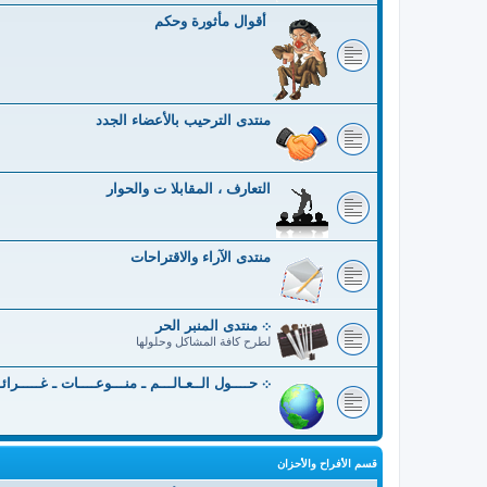
أقوال مأثورة وحكم
منتدى الترحيب بالأعضاء الجدد
التعارف ، المقابلا ت والحوار
منتدى الآراء والاقتراحات
܀ منتدى المنبر الحر
لطرح كافة المشاكل وحلولها
܀ حــــول الــعـالـــم ـ منـــوعــــات ـ غـــــرائ
قسم الأفراح والأحزان