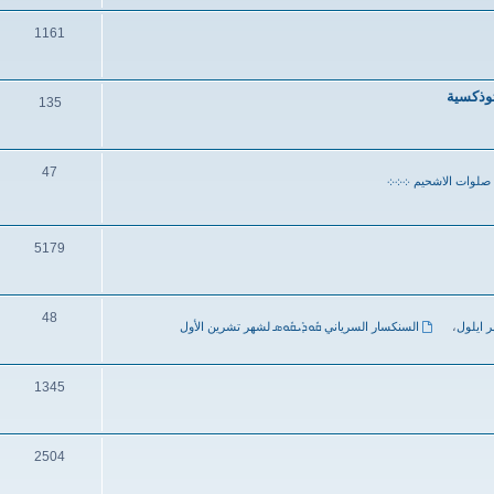
1161
ثوذكسية
135
47
صلوات الاشحيم ܀܀܀
5179
48
ر ايلول
،
السنكسار السرياني ܩܽܘܕܺܝܩܽܘܣ لشهر تشرين الأول
1345
2504