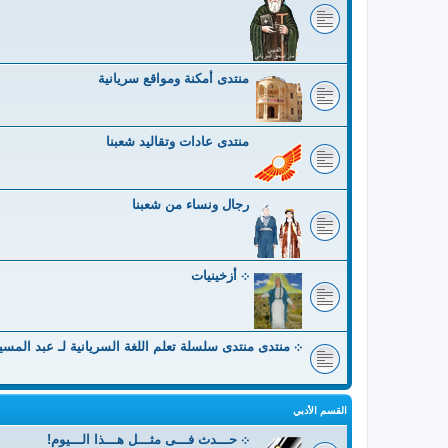
منتدى أمكنة ومواقع سريانية
منتدى عادات وتقاليد شعبنا
رجال ونساء من شعبنا
܀ أزخينيات
܀ منتدى منتدى سلسلة تعلم اللغة السريانية لـ عبد المس
القسم الأدبي
܀ حـــدث فـــى مثـــل هـــذا الـــيوم!