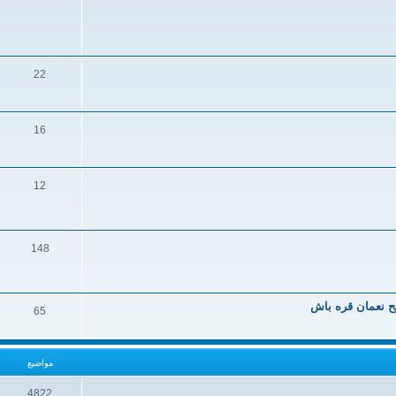
22
16
12
148
يح نعمان قره باش
65
مواضيع
4822