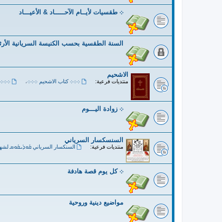
܀ طقسيات لأيــام الآحـــــاد & الأعيـــاد
السنة الطقسية بحسب الكنيسة السريانية الأر
الاشحيم
منتديات فرعية:
܀܀܀ كتاب الاشحيم ܀܀܀
،
܀܀܀ 
܀ زوادة اليـــوم
السنسكسار السرياني
منتديات فرعية:
السنكسار السرياني ܩܽܘܕܺܝܩܽܘܣ لشه
܀ كل يوم قصة هادفة
مواضيع دينية وروحية