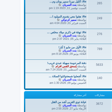
ك
Re: اكليل ميرنا سمير يونان وم…
م
265
ة
ش
بواسطة
بنت السريان
ش
ا
السبت نوفمبر 11, 2023 1:19 pm
ا
ه
ر
د
ك
Re: هنئوا معي بقدوم المولود ا…
آ
ة
249
ش
بواسطة
سمير كردوكي
خ
ا
السبت فبراير 01, 2020 4:04 am
ر
ه
م
د
ش
Re: تهنئة في ذكرى ميلاد مخلص …
آ
276
ا
ش
بواسطة
بنت السريان
خ
ر
ا
الثلاثاء يناير 05, 2021 2:37 pm
ر
ك
ه
م
ة
د
ش
Re: الأول من مايو 1 أيار!
آ
789
ا
ش
بواسطة
بنت السريان
خ
ر
ا
الثلاثاء يونيو 09, 2026 8:18 pm
ر
ك
ه
م
ة
د
ش
دفنة المرحومة سهيلة عبدي غريب!
آ
5633
ا
ش
بواسطة
إسحق القس افرام
خ
ر
ا
السبت أغسطس 01, 2026 7:24 am
ر
ك
ه
م
ة
د
Re: أشعلوا شمعةواتلوا الصلاة …
ش
140
آ
ش
بواسطة
بنت السريان
ا
خ
ا
الخميس يوليو 09, 2026 1:30 am
ر
ر
ه
ك
م
د
ة
ش
آ
مشاركات
آخر مشاركة
ا
خ
ر
ر
ك
م
خيانة ذوي القربى أشد من القتل
3672
ش
ة
بواسطة
بنت السريان
ش
ا
الأربعاء مايو 27, 2026 2:55 pm
ا
ه
ر