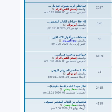
د
ك
عيد تجلي الرب يسوع ـ عيد مار …
آ
ة
2027
ش
بواسطة
إسحق القس افرام
خ
ا
الخميس أغسطس 06, 2026 5:25 am
ر
ه
م
د
ش
Re: 45 - قراءات الكتاب المقدس…
آ
ا
190
ش
بواسطة
أبو يونان
خ
ر
ا
السبت نوفمبر 29, 2025 10:58 pm
ر
ك
ه
م
ة
د
ش
مقتطفات من أقوال الاباء الاول…
آ
ا
68
ش
بواسطة
بنت السريان
خ
ر
ا
الاثنين إبريل 27, 2026 7:26 pm
ر
ك
ه
م
ة
د
ش
آ
ا
خــواطــر روحيـــة هــــامـــ…
6459
خ
ر
ش
بواسطة
إسحق القس افرام
ر
ك
ا
الخميس أغسطس 06, 2026 5:33 am
م
ة
ه
ش
د
ا
Re: السنكسار السرياني اليومي …
آ
74
ر
ش
بواسطة
أبو يونان
خ
ك
ا
الأربعاء ديسمبر 03, 2025 9:11 pm
ر
ة
ه
م
د
ش
تمثال سيدة الخدم (قصة حقيقية)…
آ
ا
2415
ش
بواسطة
سعاد نيسان
خ
ر
ا
الخميس أغسطس 06, 2026 11:21 am
ر
ك
ه
م
ة
د
ش
شخصيات من الكتاب المقدس صموئيل
آ
ا
4138
ش
بواسطة
سعاد نيسان
خ
ر
ا
الأربعاء يوليو 29, 2026 7:06 pm
ر
ك
ه
م