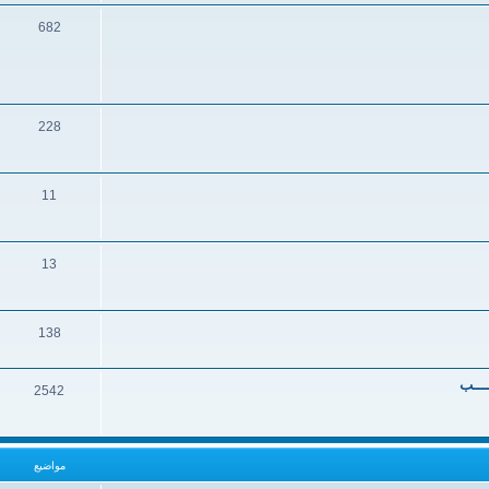
682
228
11
13
138
ــــب
2542
مواضيع