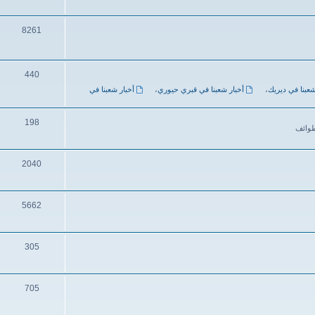
8261
440
شعبنا في ديريك
،
أخبار شعبنا في قبري حيوري
،
أخبار شعبنا في
198
طوائف
2040
5662
305
705