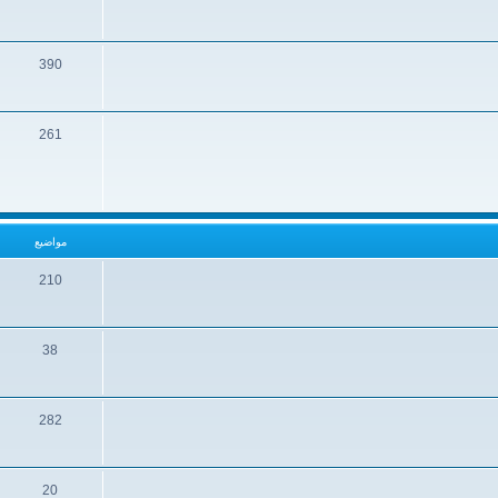
390
261
مواضيع
210
38
282
20