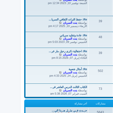
خ
ر
ا
الجمعة نوفمبر 10, 2023 12:34 pm
ر
ك
ه
م
ة
د
ش
آ
ا
خ
ر
ر
Re: حفظ التراث الثقافي السريا…
ك
39
م
ش
بواسطة
بنت السريان
ة
ا
ش
الأربعاء ديسمبر 10, 2025 4:17 pm
ا
ه
ر
د
Re: عادة وتقليد سرياني
آ
ك
48
ش
بواسطة
بنت السريان
ة
خ
ا
الخميس نوفمبر 09, 2023 5:03 pm
ر
ه
م
د
ش
Re: احتفالية ذكرى رحيل مار غر…
آ
ا
39
ش
بواسطة
بنت السريان
خ
ر
ا
الثلاثاء إبريل 07, 2026 8:15 pm
ر
ك
ه
م
ة
د
ش
آ
ا
Re: أمثال شعبية
502
خ
ر
ش
بواسطة
بنت السريان
ر
ك
ا
الخميس إبريل 24, 2025 4:33 pm
م
ة
ه
ش
د
ا
آ
ر
الكتاب الثالث الدرس العاشر قر…
73
خ
ش
بواسطة
بنت السريان
ك
ر
ا
السبت فبراير 07, 2026 5:38 am
ة
م
ه
ش
د
ا
آ
مشاركات
آخر مشاركة
ر
خ
ك
ر
حـــدث فــي مثـــل هـــذا الي…
ة
5643