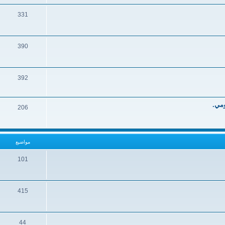
331
390
392
ومي.
206
مواضيع
101
415
44