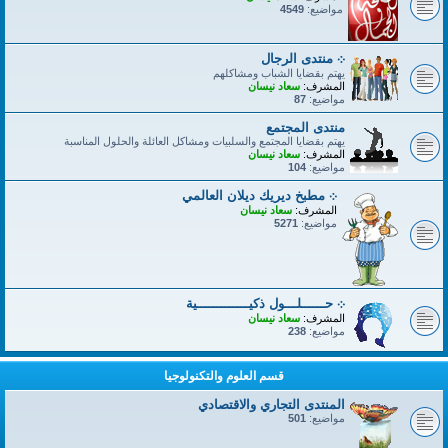
مواضيع:
4549
܀ منتدى الرجال
يهتم بقضايا الشباب ومشاكلهم
المشرف:
سعاد نيسان
مواضيع:
87
منتدى المجتمع
يهتم بقضايا المجتمع والسلبيات ومشاكل العائلة والحلول المناسبة
المشرف:
سعاد نيسان
مواضيع:
104
܀ مطبخ ديريك ديلان العالمي
المشرف:
سعاد نيسان
مواضيع:
5271
܀ حــــــلـــول ذكيـــــــــــــية
المشرف:
سعاد نيسان
مواضيع:
238
قسم العلوم والتكنولوجيا
المنتدى التجاري والاقتصادي
مواضيع:
501