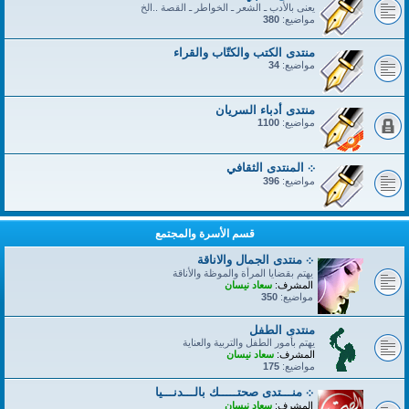
يعنى بالأدب ـ الشعر ـ الخواطر ـ القصة ..الخ
مواضيع:
380
منتدى الكتب والكتّاب والقراء
مواضيع:
34
منتدى أدباء السريان
مواضيع:
1100
܀ المنتدى الثقافي
مواضيع:
396
قسم الأسرة والمجتمع
܀ منتدى الجمال والاناقة
يهتم بقضايا المرأة والموظة والأناقة
المشرف:
سعاد نيسان
مواضيع:
350
منتدى الطفل
يهتم بأمور الطفل والتربية والعناية
المشرف:
سعاد نيسان
مواضيع:
175
܀ منـــتدى صحتـــــك بالـــدنـــيا
المشرف:
سعاد نيسان