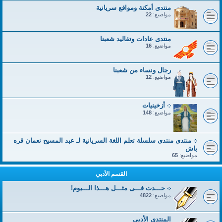
منتدى أمكنة ومواقع سريانية
مواضيع:
22
منتدى عادات وتقاليد شعبنا
مواضيع:
16
رجال ونساء من شعبنا
مواضيع:
12
܀ أزخينيات
مواضيع:
148
܀ منتدى منتدى سلسلة تعلم اللغة السريانية لـ عبد المسيح نعمان قره
باش
مواضيع:
65
القسم الأدبي
܀ حـــدث فـــى مثـــل هـــذا الـــيوم!
مواضيع:
4822
المنتدى الأدبي