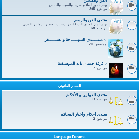
الفن والفنانين
يهتم بأمور الغناء والطرب والسينما والفنانين
مواضيع:
395
منتدى الفن والرسم
يهتم بأمور الفنون التشكيلية والرسم والنحت وغيرها من الفنون
مواضيع:
59
܀ منتـــــدى السيـــــاحة والســــــفر
مواضيع:
216
܀ فرقة حسان باند الموسيقية
مواضيع:
7
القسم القانوني
منتدى القوانين و الأحكام
مواضيع:
13
منتدى أحكام وأخبار المحاكم
مواضيع:
2
Language Forums