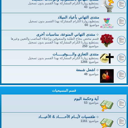
يستطيع زوارنا الكرام المشاركة بهذا القسم بدون تسجيل
مواضيع:
43
منتدى التهاني بأعياد الميلاد
يستطيع زوارنا الكرام المشاركة بهذا القسم بدون تسجيل
مواضيع:
60
܀ منتدى التهاني المنوعة، مناسبات أخرى
قسم مختص بنجاح الطلبة والمتفوقين وبإعتلاء المناصب والتعيين وغيرها
يستطيع زوارنا الكرام المشاركة بهذا القسم بدون تسجيل
مواضيع:
250
منتدى التعازي والــــوفيـــــات
يستطيع زوارنا الكرام المشاركة بهذا القسم بدون تسجيل
مواضيع:
1266
܀ اشعل شمعة
مواضيع:
48
قسم المسيحيات
آية وحكمة اليوم
مواضيع:
53
܀ طقسيات لأيــام الآحـــــاد & الأعيـــاد
مواضيع:
1161