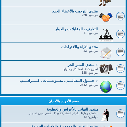
منتدى الترحيب بالأعضاء الجدد
مواضيع:
228
التعارف ، المقابلا ت والحوار
مواضيع:
11
منتدى الآراء والاقتراحات
مواضيع:
13
܀ منتدى المنبر الحر
لطرح كافة المشاكل وحلولها
مواضيع:
138
܀ حــــول الــعـالـــم ـ منـــوعــــات ـ غـــــرائــــب
مواضيع:
2542
قسم الأفراح والأحزان
منتدى التهاني بالأعراس والخطوبة
يستطيع زوارنا الكرام المشاركة بهذا القسم بدون تسجيل
مواضيع:
56
منتدى التهاني بالمعمودية والولادات الجديدة