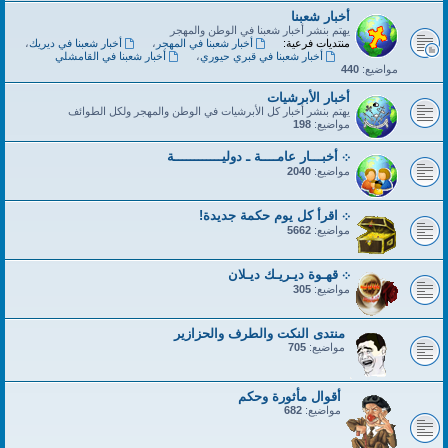
أخبار شعبنا
يهتم بنشر أخبار شعبنا في الوطن والمهجر
منتديات فرعية:
أخبار شعبنا في المهجر
،
أخبار شعبنا في ديريك
،
أخبار شعبنا في قبري حيوري
،
أخبار شعبنا في القامشلي
مواضيع:
440
أخبار الأبرشيات
يهتم بنشر أخبار كل الأبرشيات في الوطن والمهجر ولكل الطوائف
مواضيع:
198
܀ أخبـــار عامــــة ـ دوليــــــــــــة
مواضيع:
2040
܀ اقرأ كل يوم حكمة جديدة!
مواضيع:
5662
܀ قهـوة ديـريـك ديـلان
مواضيع:
305
منتدى النكت والطرف والحزازير
مواضيع:
705
أقوال مأثورة وحكم
مواضيع:
682