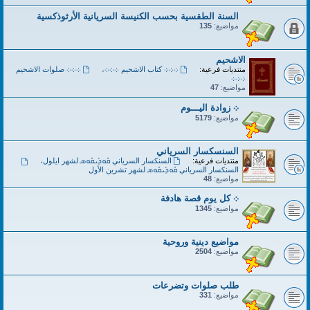
السنة الطقسية بحسب الكنيسة السريانية الأرثوذكسية
مواضيع:
135
الاشحيم
منتديات فرعية:
܀܀܀ كتاب الاشحيم ܀܀܀
،
܀܀܀ صلوات الاشحيم
܀܀܀
مواضيع:
47
܀ زوادة اليـــوم
مواضيع:
5179
السنسكسار السرياني
منتديات فرعية:
السنكسار السرياني ܩܽܘܕܺܝܩܽܘܣ لشهر ايلول
،
السنكسار السرياني ܩܽܘܕܺܝܩܽܘܣ لشهر تشرين الأول
مواضيع:
48
܀ كل يوم قصة هادفة
مواضيع:
1345
مواضيع دينية وروحية
مواضيع:
2504
طلب صلوات وتضرعات
مواضيع:
331