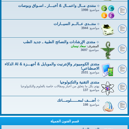
܀ منتدى مــال واعمــال & أخبـــار ـ اسـواق وبوصات
مواضيع:
1998
܀ منتــدى عــالــم السيــارات
مواضيع:
3944
܀ منتدى الإرشادات والنصائح الطبية ـ جديد الطب
المشرف:
سعاد نيسان
مواضيع:
3697
منتدى الكومبيوتر والإنترنيت والموبايل & أجهـــزة & AI الذكاء
الاصطناعي!
مواضيع:
2531
منتدى التقنية والتكنولوجيا
يهتم بكل ما يتعلق من أخبار ومقالات خاصة بالعلوم والتكنولوجيا
مواضيع:
137
܀ أضـــف لمعــــــلومـــاتك
مواضيع:
198
قسم الفنون الجميلة