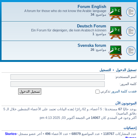
Forum English
A forum for those who do not know the Arabic language
مواضيع:
34
Deutsch Forum
Ein Forum für diejenigen, die kein Arabisch können
مواضيع:
1
Svenska forum
مواضيع:
26
تسجيل الدخول
•
التسجيل
اسم المستخدم:
كلمة المرور:
فقدت كلمة المرور
تذكرني
الموجودون الآن
يوجد حاليًا
67
مستخدمًا : 5 أعضاء، و 62 زائرًا (هذه البيانات تعتمد على الأعضاء النشطين خلال الـ 5
دقائق الماضية)
أكثر وجود في المنتدى كان
14067
في الجمعة أكتوبر 03, 2025 4:13 pm
إحصائيات
عدد المشاركات
118767
• عدد المواضيع
68079
• عدد الأعضاء
496
• آخر عضو مسجل
Siurios-
Butros