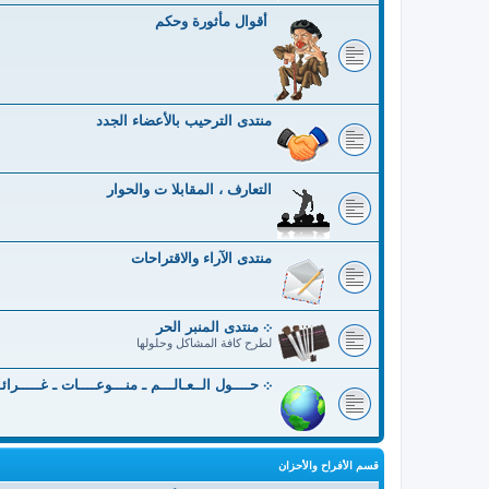
أقوال مأثورة وحكم
منتدى الترحيب بالأعضاء الجدد
التعارف ، المقابلا ت والحوار
منتدى الآراء والاقتراحات
܀ منتدى المنبر الحر
لطرح كافة المشاكل وحلولها
܀ حــــول الــعـالـــم ـ منـــوعــــات ـ غـــــرائ
قسم الأفراح والأحزان