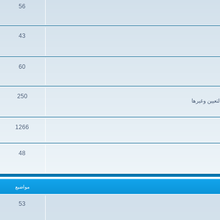
56
43
60
250
تعيين وغيرها
1266
48
مواضيع
53