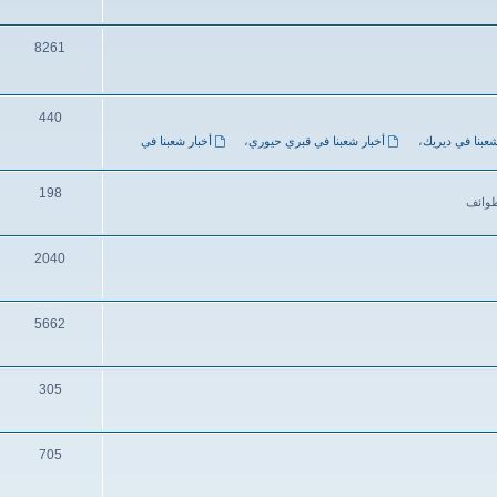
8261
440
شعبنا في ديريك
،
أخبار شعبنا في قبري حيوري
،
أخبار شعبنا في
198
طوائف
2040
5662
305
705