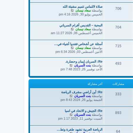
ة
د
ش
صلاة لالتماس تتميم مشيئة الله
آ
ا
706
ش
بواسطة
سعاد نيسان
خ
ر
ا
الخميس يوليو 30, 2026 4:16 pm
ر
ك
ه
م
ة
د
ش
المحبة – القديس أفرام السرياني
آ
ا
704
ش
بواسطة
سعاد نيسان
خ
ر
ا
الخميس أغسطس 06, 2026 11:27 am
ر
ك
ه
م
ة
د
ش
أسئلة عن أشخاص فقدوا أشياء في…
آ
ا
715
ش
بواسطة
سعاد نيسان
خ
ر
ا
الاثنين أغسطس 03, 2026 6:34 pm
ر
ك
ه
م
ة
د
ش
Re: السريان إيمان وحضارة.
آ
493
ا
ش
بواسطة
بنت السريان
خ
ر
ا
الأحد نوفمبر 26, 2023 7:48 pm
ر
ك
ه
م
ة
د
ش
آ
ا
مشاركات
آخر مشاركة
خ
ر
ر
ك
Re: أين أراضي مشرف الرياضة
م
333
ة
ش
بواسطة
بنت السريان
ش
ا
الجمعة يوليو 26, 2024 8:43 pm
ا
ه
ر
د
ك
Re: الجيش و الاتحاد في اسيا
آ
ة
893
ش
بواسطة
بنت السريان
خ
ا
السبت نوفمبر 11, 2023 1:17 pm
ر
ه
م
د
ش
الرياضة العربية تشهد طفرة وتط…
آ
ا
64