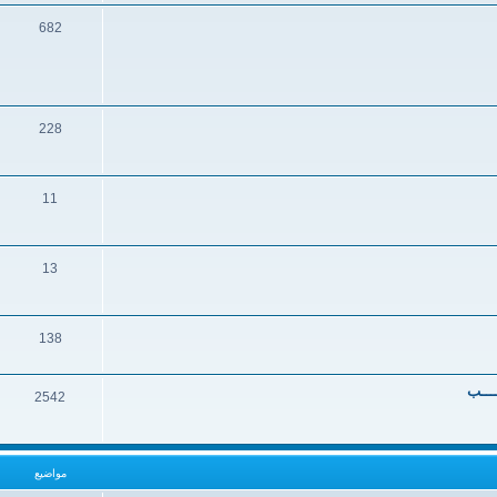
682
228
11
13
138
ــــب
2542
مواضيع