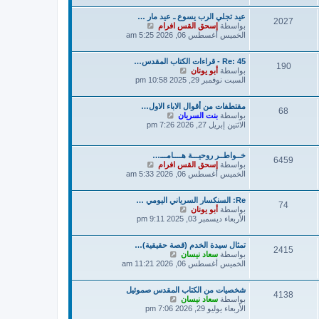
د
ك
عيد تجلي الرب يسوع ـ عيد مار …
آ
ة
2027
ش
بواسطة
إسحق القس افرام
خ
ا
الخميس أغسطس 06, 2026 5:25 am
ر
ه
م
د
ش
Re: 45 - قراءات الكتاب المقدس…
آ
ا
190
ش
بواسطة
أبو يونان
خ
ر
ا
السبت نوفمبر 29, 2025 10:58 pm
ر
ك
ه
م
ة
د
ش
مقتطفات من أقوال الاباء الاول…
آ
ا
68
ش
بواسطة
بنت السريان
خ
ر
ا
الاثنين إبريل 27, 2026 7:26 pm
ر
ك
ه
م
ة
د
ش
آ
ا
خــواطــر روحيـــة هــــامـــ…
6459
خ
ر
ش
بواسطة
إسحق القس افرام
ر
ك
ا
الخميس أغسطس 06, 2026 5:33 am
م
ة
ه
ش
د
ا
Re: السنكسار السرياني اليومي …
آ
74
ر
ش
بواسطة
أبو يونان
خ
ك
ا
الأربعاء ديسمبر 03, 2025 9:11 pm
ر
ة
ه
م
د
ش
تمثال سيدة الخدم (قصة حقيقية)…
آ
ا
2415
ش
بواسطة
سعاد نيسان
خ
ر
ا
الخميس أغسطس 06, 2026 11:21 am
ر
ك
ه
م
ة
د
ش
شخصيات من الكتاب المقدس صموئيل
آ
ا
4138
ش
بواسطة
سعاد نيسان
خ
ر
ا
الأربعاء يوليو 29, 2026 7:06 pm
ر
ك
ه
م