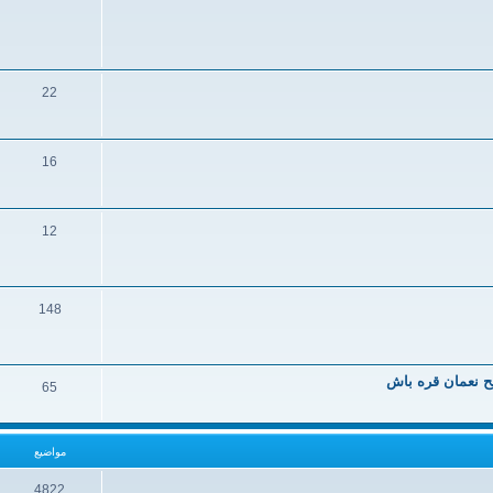
22
16
12
148
يح نعمان قره باش
65
مواضيع
4822