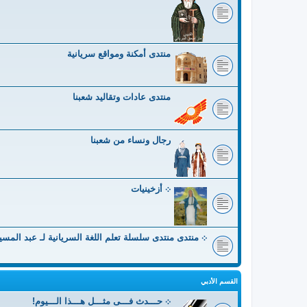
منتدى أمكنة ومواقع سريانية
منتدى عادات وتقاليد شعبنا
رجال ونساء من شعبنا
܀ أزخينيات
܀ منتدى منتدى سلسلة تعلم اللغة السريانية لـ عبد المس
القسم الأدبي
܀ حـــدث فـــى مثـــل هـــذا الـــيوم!