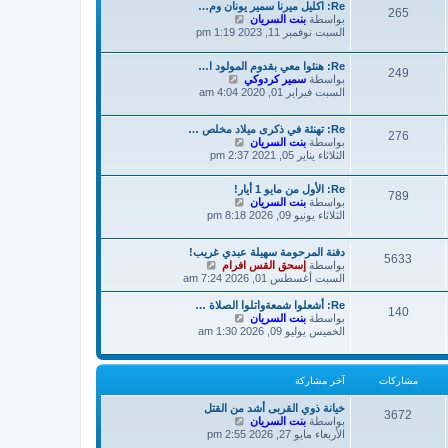
ك
Re: اكليل ميرنا سمير يونان وم…
م
265
ة
ش
بواسطة
بنت السريان
ش
ا
السبت نوفمبر 11, 2023 1:19 pm
ا
ه
ر
د
ك
Re: هنئوا معي بقدوم المولود ا…
آ
ة
249
ش
بواسطة
سمير كردوكي
خ
ا
السبت فبراير 01, 2020 4:04 am
ر
ه
م
د
ش
Re: تهنئة في ذكرى ميلاد مخلص …
آ
276
ا
ش
بواسطة
بنت السريان
خ
ر
ا
الثلاثاء يناير 05, 2021 2:37 pm
ر
ك
ه
م
ة
د
ش
Re: الأول من مايو 1 أيار!
آ
789
ا
ش
بواسطة
بنت السريان
خ
ر
ا
الثلاثاء يونيو 09, 2026 8:18 pm
ر
ك
ه
م
ة
د
ش
دفنة المرحومة سهيلة عبدي غريب!
آ
5633
ا
ش
بواسطة
إسحق القس افرام
خ
ر
ا
السبت أغسطس 01, 2026 7:24 am
ر
ك
ه
م
ة
د
Re: أشعلوا شمعةواتلوا الصلاة …
ش
140
آ
ش
بواسطة
بنت السريان
ا
خ
ا
الخميس يوليو 09, 2026 1:30 am
ر
ر
ه
ك
م
د
ة
ش
آ
مشاركات
آخر مشاركة
ا
خ
ر
ر
ك
م
خيانة ذوي القربى أشد من القتل
3672
ش
ة
بواسطة
بنت السريان
ش
ا
الأربعاء مايو 27, 2026 2:55 pm
ا
ه
ر