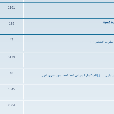
1161
ثوذكسية
135
47
صلوات الاشحيم ܀܀܀
5179
48
ر ايلول
،
السنكسار السرياني ܩܽܘܕܺܝܩܽܘܣ لشهر تشرين الأول
1345
2504