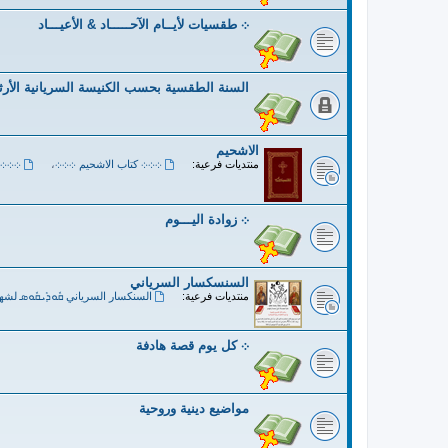
܀ طقسيات لأيــام الآحـــــاد & الأعيـــاد
السنة الطقسية بحسب الكنيسة السريانية الأر
الاشحيم
منتديات فرعية:
܀܀܀ كتاب الاشحيم ܀܀܀
،
܀܀܀ 
܀ زوادة اليـــوم
السنسكسار السرياني
منتديات فرعية:
السنكسار السرياني ܩܽܘܕܺܝܩܽܘܣ لشه
܀ كل يوم قصة هادفة
مواضيع دينية وروحية