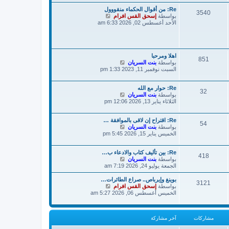
ة
د
ش
Re: من أقوال الحكماء منقووول
آ
3540
ا
ش
بواسطة
إسحق القس افرام
خ
ر
ا
الأحد أغسطس 02, 2026 6:33 am
ر
ك
ه
م
ة
د
ش
آ
ا
خ
ر
ر
اهلا ومرحبا
ك
851
ش
م
بواسطة
بنت السريان
ة
ا
ش
السبت نوفمبر 11, 2023 1:33 pm
ه
ا
د
ر
Re: حوار مع الله
آ
ك
32
ش
بواسطة
بنت السريان
خ
ة
ا
الثلاثاء يناير 13, 2026 12:06 pm
ر
ه
م
د
ش
Re: اقتراح إن لاقى بالموافقة …
آ
ا
54
ش
بواسطة
بنت السريان
خ
ر
ا
الخميس يناير 15, 2026 5:45 pm
ر
ك
ه
م
ة
د
ش
Re: بين تأليف كتاب والادعاء ب…
آ
ا
418
ش
بواسطة
بنت السريان
خ
ر
ا
الجمعة يوليو 24, 2026 7:19 am
ر
ك
ه
م
ة
د
ش
بوينغ وإيرباص.. صراع الطائرات…
3121
آ
ش
بواسطة
ا
إسحق القس افرام
خ
ا
الخميس أغسطس 06, 2026 5:27 am
ر
ر
ه
ك
م
د
ة
ش
آ
مشاركات
آخر مشاركة
ا
خ
ر
ر