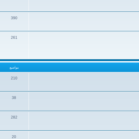
390
261
مواضيع
210
38
282
20