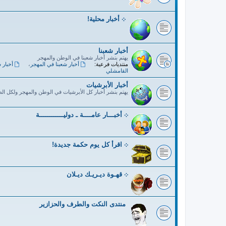
܀ أخبار محلية!
أخبار شعبنا
يهتم بنشر أخبار شعبنا في الوطن والمهجر
منتديات فرعية:
أخبار شعبنا في المهجر
،
أخبار 
القامشلي
أخبار الأبرشيات
يهتم بنشر أخبار كل الأبرشيات في الوطن والمهجر ولكل ال
܀ أخبـــار عامــــة ـ دوليــــــــــــة
܀ اقرأ كل يوم حكمة جديدة!
܀ قهـوة ديـريـك ديـلان
منتدى النكت والطرف والحزازير