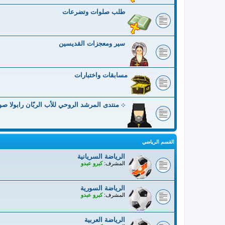
طلب صلوات وتضرعات
سير ومعجزات القديسين
مسابقات واختبارات
܀ منتدى المرشد الروحي للأب الربّان رابولا ص
القسم الرياضي
الرياضة السريانية
المشرف:
كبرو عبدو
الرياضة السورية
المشرف:
كبرو عبدو
الرياضة العربية