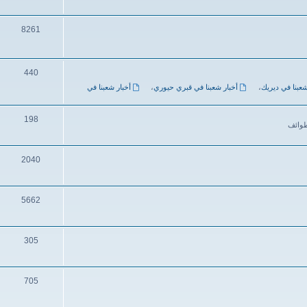
8261
440
شعبنا في ديريك
،
أخبار شعبنا في قبري حيوري
،
أخبار شعبنا في
198
طوائف
2040
5662
305
705