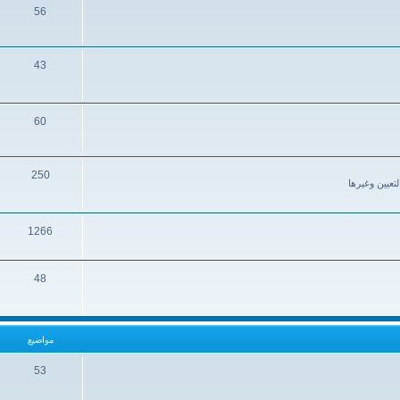
56
43
60
250
تعيين وغيرها
1266
48
مواضيع
53