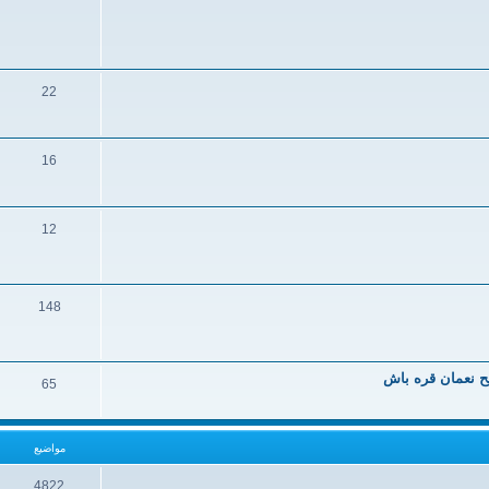
22
16
12
148
يح نعمان قره باش
65
مواضيع
4822