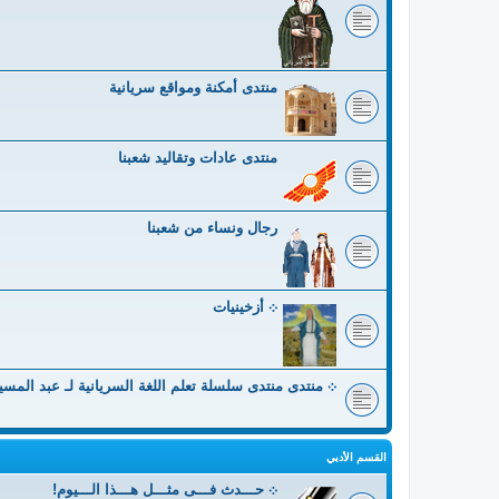
منتدى أمكنة ومواقع سريانية
منتدى عادات وتقاليد شعبنا
رجال ونساء من شعبنا
܀ أزخينيات
܀ منتدى منتدى سلسلة تعلم اللغة السريانية لـ عبد المس
القسم الأدبي
܀ حـــدث فـــى مثـــل هـــذا الـــيوم!