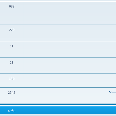
682
228
11
13
138
ــــب
2542
مواضيع