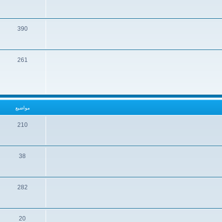
390
261
مواضيع
210
38
282
20