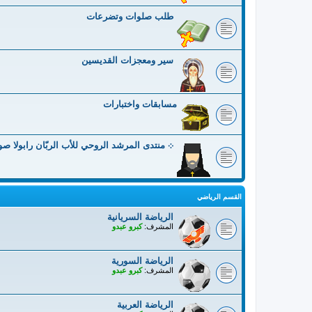
طلب صلوات وتضرعات
سير ومعجزات القديسين
مسابقات واختبارات
܀ منتدى المرشد الروحي للأب الربّان رابولا ص
القسم الرياضي
الرياضة السريانية
المشرف:
كبرو عبدو
الرياضة السورية
المشرف:
كبرو عبدو
الرياضة العربية