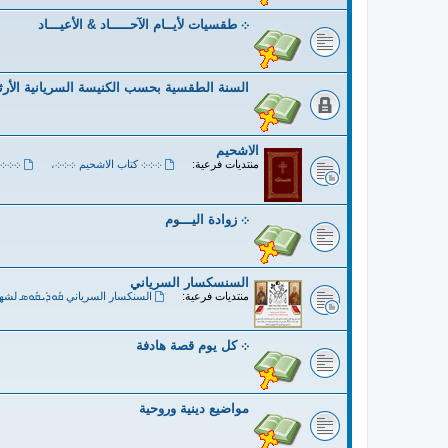
܀ طقسيات لأيــام الآحـــــاد & الأعيـــاد
السنة الطقسية بحسب الكنيسة السريانية الأر
الاشحيم
منتديات فرعية:
܀܀܀ كتاب الاشحيم ܀܀܀
،
܀܀܀ 
܀ زوادة اليـــوم
السنسكسار السرياني
منتديات فرعية:
السنكسار السرياني ܩܽܘܕܺܝܩܽܘܣ لشه
܀ كل يوم قصة هادفة
مواضيع دينية وروحية