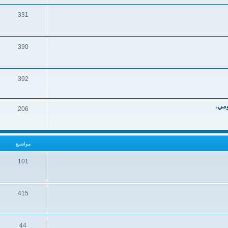
331
390
392
ومي.
206
مواضيع
101
415
44