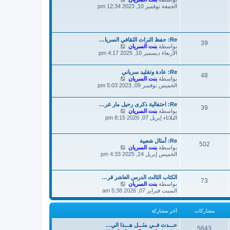
خ
ر
ا
الجمعة نوفمبر 10, 2023 12:34 pm
ر
ك
ه
م
ة
د
ش
آ
ا
خ
ر
ر
Re: حفظ التراث الثقافي السريا…
ك
39
م
ش
بواسطة
بنت السريان
ة
ا
ش
الأربعاء ديسمبر 10, 2025 4:17 pm
ا
ه
ر
د
Re: عادة وتقليد سرياني
آ
ك
48
ش
بواسطة
بنت السريان
ة
خ
ا
الخميس نوفمبر 09, 2023 5:03 pm
ر
ه
م
د
ش
Re: احتفالية ذكرى رحيل مار غر…
آ
ا
39
ش
بواسطة
بنت السريان
خ
ر
ا
الثلاثاء إبريل 07, 2026 8:15 pm
ر
ك
ه
م
ة
د
ش
آ
ا
Re: أمثال شعبية
502
خ
ر
ش
بواسطة
بنت السريان
ر
ك
ا
الخميس إبريل 24, 2025 4:33 pm
م
ة
ه
ش
د
ا
آ
ر
الكتاب الثالث الدرس العاشر قر…
73
خ
ش
بواسطة
بنت السريان
ك
ر
ا
السبت فبراير 07, 2026 5:38 am
ة
م
ه
ش
د
ا
آ
مشاركات
آخر مشاركة
ر
خ
ك
ر
حـــدث فــي مثـــل هـــذا الي…
ة
5643