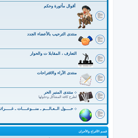
أقوال مأثورة وحكم
منتدى الترحيب بالأعضاء الجدد
التعارف ، المقابلا ت والحوار
منتدى الآراء والاقتراحات
܀ منتدى المنبر الحر
لطرح كافة المشاكل وحلولها
܀ حــــول الــعـالـــم ـ منـــوعــــات ـ غـــــرائ
قسم الأفراح والأحزان