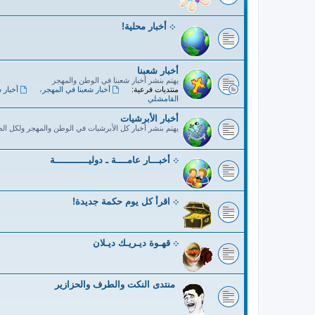
܀ أخبار محلية!
أخبار شعبنا
يهتم بنشر أخبار شعبنا في الوطن والمهجر
منتديات فرعية:
أخبار شعبنا في المهجر
،
أخبار 
القامشلي
أخبار الأبرشيات
يهتم بنشر أخبار كل الأبرشيات في الوطن والمهجر ولكل ال
܀ أخبـــار عامــــة ـ دوليــــــــــــة
܀ اقرأ كل يوم حكمة جديدة!
܀ قهـوة ديـريـك ديـلان
منتدى النكت والطرف والحزازير