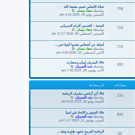
ة
د
ش
صلاة لالتماس تتميم مشيئة الله
آ
ا
706
ش
بواسطة
سعاد نيسان
خ
ر
ا
الخميس يوليو 30, 2026 4:16 pm
ر
ك
ه
م
ة
د
ش
المحبة – القديس أفرام السرياني
آ
ا
704
ش
بواسطة
سعاد نيسان
خ
ر
ا
الخميس أغسطس 06, 2026 11:27 am
ر
ك
ه
م
ة
د
ش
أسئلة عن أشخاص فقدوا أشياء في…
آ
ا
715
ش
بواسطة
سعاد نيسان
خ
ر
ا
الاثنين أغسطس 03, 2026 6:34 pm
ر
ك
ه
م
ة
د
ش
Re: السريان إيمان وحضارة.
آ
493
ا
ش
بواسطة
بنت السريان
خ
ر
ا
الأحد نوفمبر 26, 2023 7:48 pm
ر
ك
ه
م
ة
د
ش
آ
ا
مشاركات
آخر مشاركة
خ
ر
ر
ك
Re: أين أراضي مشرف الرياضة
م
333
ة
ش
بواسطة
بنت السريان
ش
ا
الجمعة يوليو 26, 2024 8:43 pm
ا
ه
ر
د
ك
Re: الجيش و الاتحاد في اسيا
آ
ة
893
ش
بواسطة
بنت السريان
خ
ا
السبت نوفمبر 11, 2023 1:17 pm
ر
ه
م
د
ش
الرياضة العربية تشهد طفرة وتط…
آ
ا
64