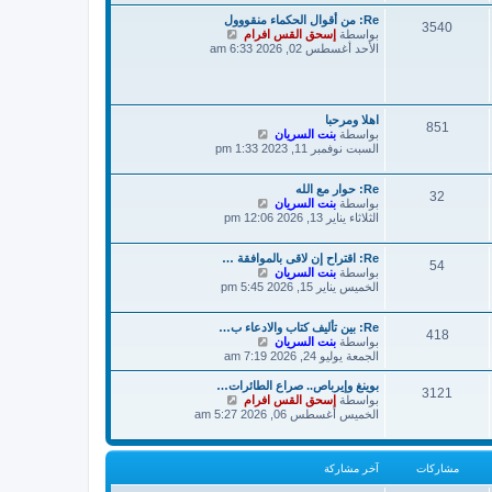
ة
د
ش
Re: من أقوال الحكماء منقووول
آ
3540
ا
ش
بواسطة
إسحق القس افرام
خ
ر
ا
الأحد أغسطس 02, 2026 6:33 am
ر
ك
ه
م
ة
د
ش
آ
ا
خ
ر
ر
اهلا ومرحبا
ك
851
ش
م
بواسطة
بنت السريان
ة
ا
ش
السبت نوفمبر 11, 2023 1:33 pm
ه
ا
د
ر
Re: حوار مع الله
آ
ك
32
ش
بواسطة
بنت السريان
خ
ة
ا
الثلاثاء يناير 13, 2026 12:06 pm
ر
ه
م
د
ش
Re: اقتراح إن لاقى بالموافقة …
آ
ا
54
ش
بواسطة
بنت السريان
خ
ر
ا
الخميس يناير 15, 2026 5:45 pm
ر
ك
ه
م
ة
د
ش
Re: بين تأليف كتاب والادعاء ب…
آ
ا
418
ش
بواسطة
بنت السريان
خ
ر
ا
الجمعة يوليو 24, 2026 7:19 am
ر
ك
ه
م
ة
د
ش
بوينغ وإيرباص.. صراع الطائرات…
3121
آ
ش
بواسطة
ا
إسحق القس افرام
خ
ا
الخميس أغسطس 06, 2026 5:27 am
ر
ر
ه
ك
م
د
ة
ش
آ
مشاركات
آخر مشاركة
ا
خ
ر
ر