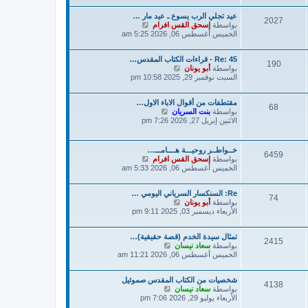
د
ك
عيد تجلي الرب يسوع ـ عيد مار …
آ
ة
2027
ش
بواسطة
إسحق القس افرام
خ
ا
الخميس أغسطس 06, 2026 5:25 am
ر
ه
م
د
ش
Re: 45 - قراءات الكتاب المقدس…
آ
ا
190
ش
بواسطة
أبو يونان
خ
ر
ا
السبت نوفمبر 29, 2025 10:58 pm
ر
ك
ه
م
ة
د
ش
مقتطفات من أقوال الاباء الاول…
آ
ا
68
ش
بواسطة
بنت السريان
خ
ر
ا
الاثنين إبريل 27, 2026 7:26 pm
ر
ك
ه
م
ة
د
ش
آ
ا
خــواطــر روحيـــة هــــامـــ…
6459
خ
ر
ش
بواسطة
إسحق القس افرام
ر
ك
ا
الخميس أغسطس 06, 2026 5:33 am
م
ة
ه
ش
د
ا
Re: السنكسار السرياني اليومي …
آ
74
ر
ش
بواسطة
أبو يونان
خ
ك
ا
الأربعاء ديسمبر 03, 2025 9:11 pm
ر
ة
ه
م
د
ش
تمثال سيدة الخدم (قصة حقيقية)…
آ
ا
2415
ش
بواسطة
سعاد نيسان
خ
ر
ا
الخميس أغسطس 06, 2026 11:21 am
ر
ك
ه
م
ة
د
ش
شخصيات من الكتاب المقدس صموئيل
آ
ا
4138
ش
بواسطة
سعاد نيسان
خ
ر
ا
الأربعاء يوليو 29, 2026 7:06 pm
ر
ك
ه
م