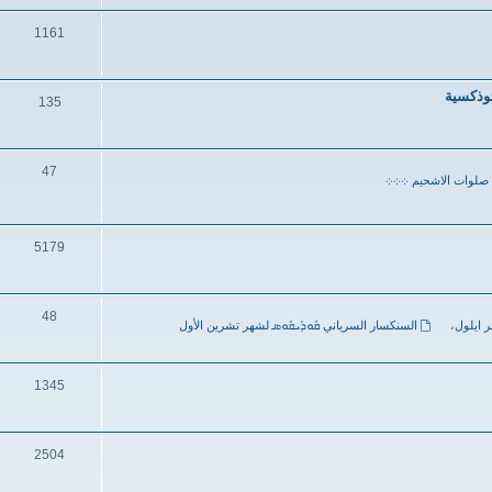
1161
ثوذكسية
135
47
صلوات الاشحيم ܀܀܀
5179
48
ر ايلول
،
السنكسار السرياني ܩܽܘܕܺܝܩܽܘܣ لشهر تشرين الأول
1345
2504