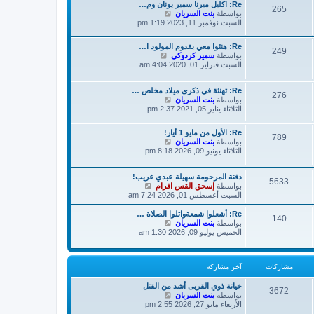
ك
Re: اكليل ميرنا سمير يونان وم…
م
265
ة
ش
بواسطة
بنت السريان
ش
ا
السبت نوفمبر 11, 2023 1:19 pm
ا
ه
ر
د
ك
Re: هنئوا معي بقدوم المولود ا…
آ
ة
249
ش
بواسطة
سمير كردوكي
خ
ا
السبت فبراير 01, 2020 4:04 am
ر
ه
م
د
ش
Re: تهنئة في ذكرى ميلاد مخلص …
آ
276
ا
ش
بواسطة
بنت السريان
خ
ر
ا
الثلاثاء يناير 05, 2021 2:37 pm
ر
ك
ه
م
ة
د
ش
Re: الأول من مايو 1 أيار!
آ
789
ا
ش
بواسطة
بنت السريان
خ
ر
ا
الثلاثاء يونيو 09, 2026 8:18 pm
ر
ك
ه
م
ة
د
ش
دفنة المرحومة سهيلة عبدي غريب!
آ
5633
ا
ش
بواسطة
إسحق القس افرام
خ
ر
ا
السبت أغسطس 01, 2026 7:24 am
ر
ك
ه
م
ة
د
Re: أشعلوا شمعةواتلوا الصلاة …
ش
140
آ
ش
بواسطة
بنت السريان
ا
خ
ا
الخميس يوليو 09, 2026 1:30 am
ر
ر
ه
ك
م
د
ة
ش
آ
مشاركات
آخر مشاركة
ا
خ
ر
ر
ك
م
خيانة ذوي القربى أشد من القتل
3672
ش
ة
بواسطة
بنت السريان
ش
ا
الأربعاء مايو 27, 2026 2:55 pm
ا
ه
ر