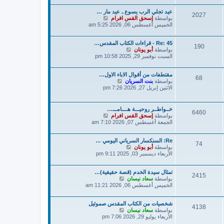
د
ك
عيد تجلي الرب يسوع ـ عيد مار …
آ
ة
2027
ش
بواسطة
إسحق القس افرام
خ
ا
الخميس أغسطس 06, 2026 5:25 am
ر
ه
م
د
ش
Re: 45 - قراءات الكتاب المقدس…
آ
ا
190
ش
بواسطة
أبو يونان
خ
ر
ا
السبت نوفمبر 29, 2025 10:58 pm
ر
ك
ه
م
ة
د
ش
مقتطفات من أقوال الاباء الاول…
آ
ا
68
ش
بواسطة
بنت السريان
خ
ر
ا
الاثنين إبريل 27, 2026 7:26 pm
ر
ك
ه
م
ة
د
ش
آ
ا
خــواطــر روحيـــة هــــامـــ…
6460
خ
ر
ش
بواسطة
إسحق القس افرام
ر
ك
ا
الجمعة أغسطس 07, 2026 7:10 am
م
ة
ه
ش
د
ا
Re: السنكسار السرياني اليومي …
آ
74
ر
ش
بواسطة
أبو يونان
خ
ك
ا
الأربعاء ديسمبر 03, 2025 9:11 pm
ر
ة
ه
م
د
ش
تمثال سيدة الخدم (قصة حقيقية)…
آ
ا
2415
ش
بواسطة
سعاد نيسان
خ
ر
ا
الخميس أغسطس 06, 2026 11:21 am
ر
ك
ه
م
ة
د
ش
شخصيات من الكتاب المقدس صموئيل
آ
ا
4138
ش
بواسطة
سعاد نيسان
خ
ر
ا
الأربعاء يوليو 29, 2026 7:06 pm
ر
ك
ه
م