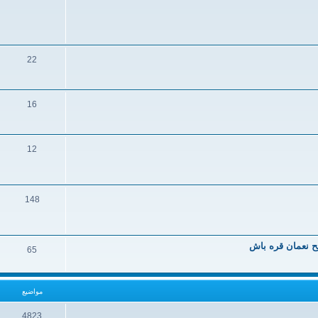
22
16
12
148
يح نعمان قره باش
65
مواضيع
4823