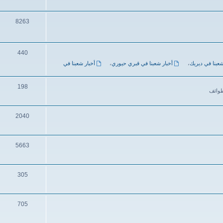
8263
440
شعبنا في ديريك
،
أخبار شعبنا في قبري حيوري
،
أخبار شعبنا في
198
طوائف
2040
5663
305
705