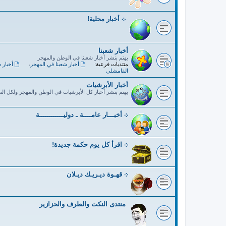
܀ أخبار محلية!
أخبار شعبنا
يهتم بنشر أخبار شعبنا في الوطن والمهجر
منتديات فرعية:
أخبار شعبنا في المهجر
،
أخبار 
القامشلي
أخبار الأبرشيات
يهتم بنشر أخبار كل الأبرشيات في الوطن والمهجر ولكل ال
܀ أخبـــار عامــــة ـ دوليــــــــــــة
܀ اقرأ كل يوم حكمة جديدة!
܀ قهـوة ديـريـك ديـلان
منتدى النكت والطرف والحزازير