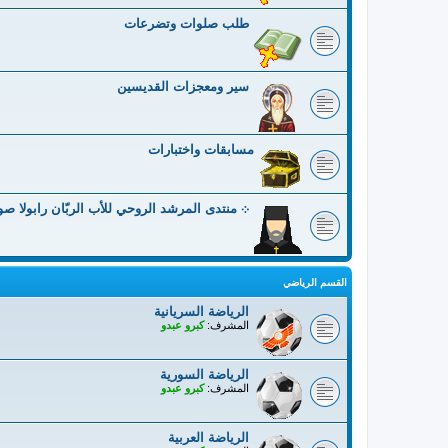
طلب صلوات وتضرعات
سير ومعجزات القديسين
مسابقات واختبارات
܀ منتدى المرشد الروحي للأب الربّان رابولا ص
القسم الرياضي
الرياضة السريانية
المشرف:
كبرو عبدو
الرياضة السورية
المشرف:
كبرو عبدو
الرياضة العربية