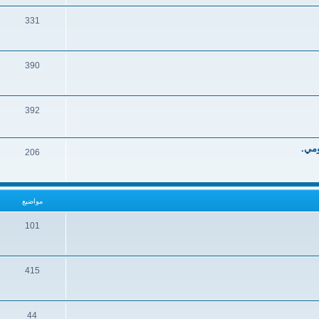
331
390
392
ومي.
206
مواضيع
101
415
44