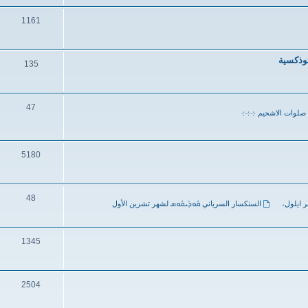
1161
ثوذكسية
135
47
صلوات الاشحيم ܀܀܀
5180
48
ر ايلول
،
السنكسار السرياني ܩܽܘܕܺܝܩܽܘܣ لشهر تشرين الأول
1345
2504