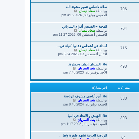
ة
د
ش
صلاة لالتماس تتميم مشيئة الله
آ
ا
706
ش
بواسطة
سعاد نيسان
خ
ر
ا
الخميس يوليو 30, 2026 4:16 pm
ر
ك
ه
م
ة
د
ش
المحبة – القديس أفرام السرياني
آ
ا
704
ش
بواسطة
سعاد نيسان
خ
ر
ا
الخميس أغسطس 06, 2026 11:27 am
ر
ك
ه
م
ة
د
ش
أسئلة عن أشخاص فقدوا أشياء في…
آ
ا
715
ش
بواسطة
سعاد نيسان
خ
ر
ا
الاثنين أغسطس 03, 2026 6:34 pm
ر
ك
ه
م
ة
د
ش
Re: السريان إيمان وحضارة.
آ
493
ا
ش
بواسطة
بنت السريان
خ
ر
ا
الأحد نوفمبر 26, 2023 7:48 pm
ر
ك
ه
م
ة
د
ش
آ
ا
مشاركات
آخر مشاركة
خ
ر
ر
ك
Re: أين أراضي مشرف الرياضة
م
333
ة
ش
بواسطة
بنت السريان
ش
ا
الجمعة يوليو 26, 2024 8:43 pm
ا
ه
ر
د
ك
Re: الجيش و الاتحاد في اسيا
آ
ة
893
ش
بواسطة
بنت السريان
خ
ا
السبت نوفمبر 11, 2023 1:17 pm
ر
ه
م
د
ش
الرياضة العربية تشهد طفرة وتط…
آ
ا
64