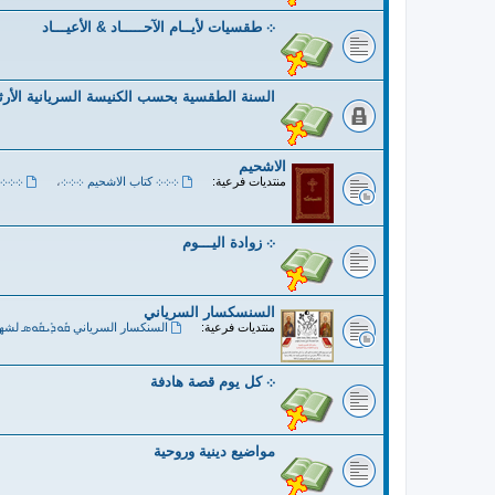
܀ طقسيات لأيــام الآحـــــاد & الأعيـــاد
السنة الطقسية بحسب الكنيسة السريانية الأر
الاشحيم
منتديات فرعية:
܀܀܀ كتاب الاشحيم ܀܀܀
،
܀܀܀ 
܀ زوادة اليـــوم
السنسكسار السرياني
منتديات فرعية:
السنكسار السرياني ܩܽܘܕܺܝܩܽܘܣ لشه
܀ كل يوم قصة هادفة
مواضيع دينية وروحية