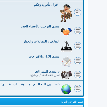
أقوال مأثورة وحكم
منتدى الترحيب بالأعضاء الجدد
التعارف ، المقابلا ت والحوار
منتدى الآراء والاقتراحات
܀ منتدى المنبر الحر
لطرح كافة المشاكل وحلولها
܀ حــــول الــعـالـــم ـ منـــوعــــات ـ غـــــرائ
قسم الأفراح والأحزان