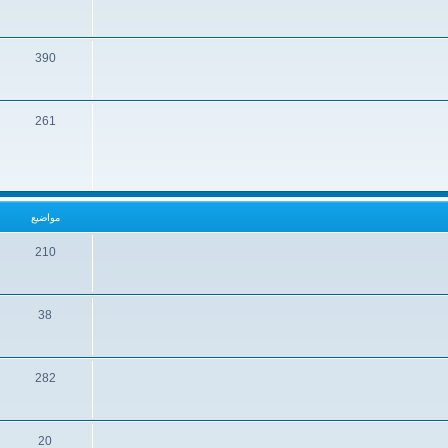
390
261
مواضيع
210
38
282
20