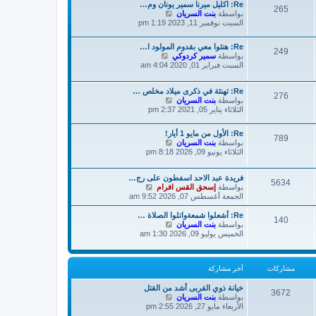
ك
Re: اكليل ميرنا سمير يونان وم…
م
265
ة
ش
بواسطة
بنت السريان
ش
ا
السبت نوفمبر 11, 2023 1:19 pm
ا
ه
ر
د
ك
Re: هنئوا معي بقدوم المولود ا…
آ
ة
249
ش
بواسطة
سمير كردوكي
خ
ا
السبت فبراير 01, 2020 4:04 am
ر
ه
م
د
ش
Re: تهنئة في ذكرى ميلاد مخلص …
آ
276
ا
ش
بواسطة
بنت السريان
خ
ر
ا
الثلاثاء يناير 05, 2021 2:37 pm
ر
ك
ه
م
ة
د
ش
Re: الأول من مايو 1 أيار!
آ
789
ا
ش
بواسطة
بنت السريان
خ
ر
ا
الثلاثاء يونيو 09, 2026 8:18 pm
ر
ك
ه
م
ة
د
ش
فريدة عبد الاحد اسفطون على رج…
آ
5634
ا
ش
بواسطة
إسحق القس افرام
خ
ر
ا
الجمعة أغسطس 07, 2026 9:52 am
ر
ك
ه
م
ة
د
Re: أشعلوا شمعةواتلوا الصلاة …
ش
140
آ
ش
بواسطة
بنت السريان
ا
خ
ا
الخميس يوليو 09, 2026 1:30 am
ر
ر
ه
ك
م
د
ة
ش
آ
مشاركات
آخر مشاركة
ا
خ
ر
ر
ك
م
خيانة ذوي القربى أشد من القتل
3672
ش
ة
بواسطة
بنت السريان
ش
ا
الأربعاء مايو 27, 2026 2:55 pm
ا
ه
ر