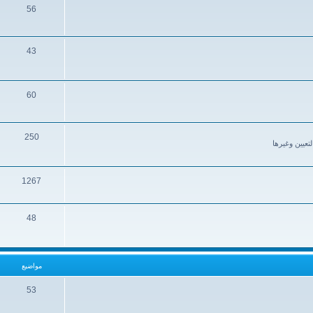
56
43
60
250
تعيين وغيرها
1267
48
مواضيع
53