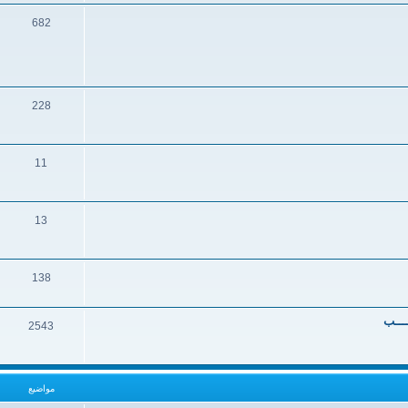
682
228
11
13
138
ــــب
2543
مواضيع