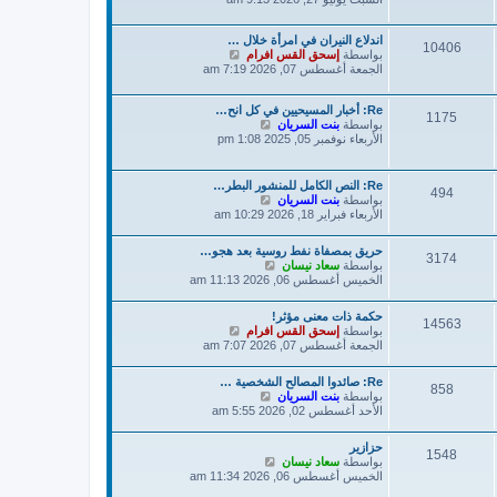
ه
د
اندلاع النيران في امرأة خلال …
آ
10406
ش
بواسطة
إسحق القس افرام
خ
ا
الجمعة أغسطس 07, 2026 7:19 am
ر
ه
م
د
ش
Re: أخبار المسيحيين في كل انح…
آ
ا
1175
ش
بواسطة
بنت السريان
خ
ر
ا
الأربعاء نوفمبر 05, 2025 1:08 pm
ر
ك
ه
م
ة
د
ش
آ
ا
Re: النص الكامل للمنشور البطر…
494
خ
ر
ش
بواسطة
بنت السريان
ر
ك
ا
الأربعاء فبراير 18, 2026 10:29 am
م
ة
ه
ش
د
حريق بمصفاة نفط روسية بعد هجو…
ا
آ
3174
ش
بواسطة
سعاد نيسان
ر
خ
ا
الخميس أغسطس 06, 2026 11:13 am
ك
ر
ه
ة
م
د
ش
حكمة ذات معنى مؤثر!
آ
14563
ا
ش
بواسطة
إسحق القس افرام
خ
ر
ا
الجمعة أغسطس 07, 2026 7:07 am
ر
ك
ه
م
ة
د
ش
Re: صائدوا المصالح الشخصية …
آ
858
ا
ش
بواسطة
بنت السريان
خ
ر
ا
الأحد أغسطس 02, 2026 5:55 am
ر
ك
ه
م
ة
د
ش
حزازير
آ
1548
ا
ش
بواسطة
سعاد نيسان
خ
ر
ا
الخميس أغسطس 06, 2026 11:34 am
ر
ك
ه
م