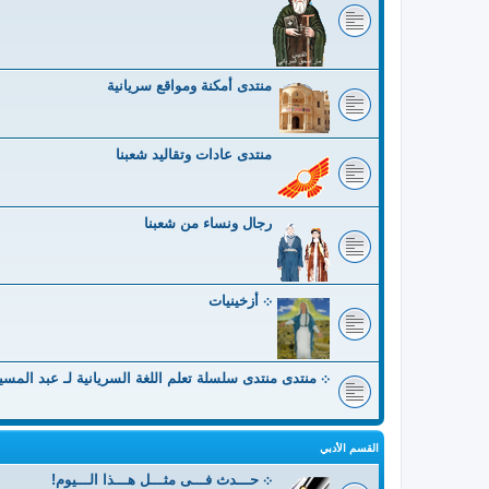
منتدى أمكنة ومواقع سريانية
منتدى عادات وتقاليد شعبنا
رجال ونساء من شعبنا
܀ أزخينيات
܀ منتدى منتدى سلسلة تعلم اللغة السريانية لـ عبد المس
القسم الأدبي
܀ حـــدث فـــى مثـــل هـــذا الـــيوم!