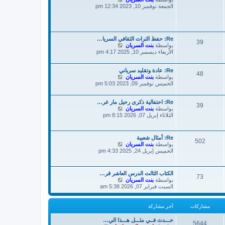
خ
ر
ا
الجمعة نوفمبر 10, 2023 12:34 pm
ر
ك
ه
م
ة
د
ش
آ
ا
خ
ر
ر
Re: حفظ التراث الثقافي السريا…
ك
39
م
ش
بواسطة
بنت السريان
ة
ا
ش
الأربعاء ديسمبر 10, 2025 4:17 pm
ا
ه
ر
د
Re: عادة وتقليد سرياني
آ
ك
48
ش
بواسطة
بنت السريان
ة
خ
ا
الخميس نوفمبر 09, 2023 5:03 pm
ر
ه
م
د
ش
Re: احتفالية ذكرى رحيل مار غر…
آ
ا
39
ش
بواسطة
بنت السريان
خ
ر
ا
الثلاثاء إبريل 07, 2026 8:15 pm
ر
ك
ه
م
ة
د
ش
آ
ا
Re: أمثال شعبية
502
خ
ر
ش
بواسطة
بنت السريان
ر
ك
ا
الخميس إبريل 24, 2025 4:33 pm
م
ة
ه
ش
د
ا
آ
ر
الكتاب الثالث الدرس العاشر قر…
73
خ
ش
بواسطة
بنت السريان
ك
ر
ا
السبت فبراير 07, 2026 5:38 am
ة
م
ه
ش
د
ا
آ
مشاركات
آخر مشاركة
ر
خ
ك
ر
حـــدث فــي مثـــل هـــذا الي…
ة
5644