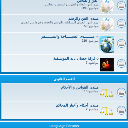
الفن والفنانين
يهتم بأمور الغناء والطرب والسينما والفنانين
مواضيع:
395
منتدى الفن والرسم
يهتم بأمور الفنون التشكيلية والرسم والنحت وغيرها من الفنون
مواضيع:
59
܀ منتـــــدى السيـــــاحة والســــــفر
مواضيع:
216
܀ فرقة حسان باند الموسيقية
مواضيع:
7
القسم القانوني
منتدى القوانين و الأحكام
مواضيع:
13
منتدى أحكام وأخبار المحاكم
مواضيع:
2
Language Forums