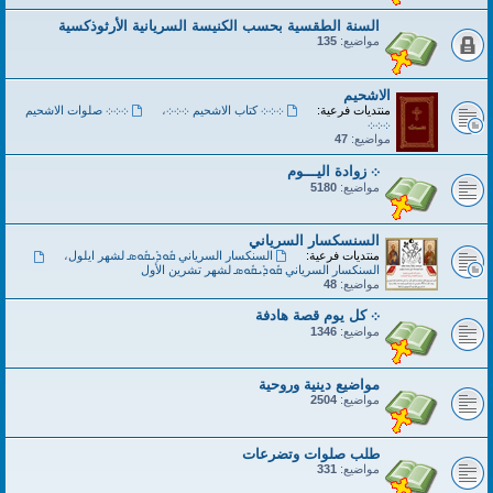
السنة الطقسية بحسب الكنيسة السريانية الأرثوذكسية
مواضيع:
135
الاشحيم
منتديات فرعية:
܀܀܀ كتاب الاشحيم ܀܀܀
،
܀܀܀ صلوات الاشحيم
܀܀܀
مواضيع:
47
܀ زوادة اليـــوم
مواضيع:
5180
السنسكسار السرياني
منتديات فرعية:
السنكسار السرياني ܩܽܘܕܺܝܩܽܘܣ لشهر ايلول
،
السنكسار السرياني ܩܽܘܕܺܝܩܽܘܣ لشهر تشرين الأول
مواضيع:
48
܀ كل يوم قصة هادفة
مواضيع:
1346
مواضيع دينية وروحية
مواضيع:
2504
طلب صلوات وتضرعات
مواضيع:
331