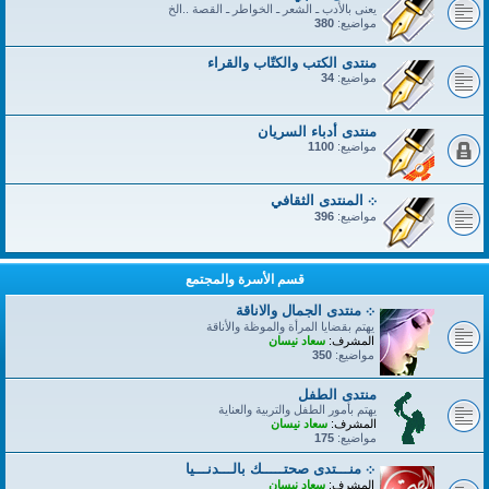
يعنى بالأدب ـ الشعر ـ الخواطر ـ القصة ..الخ
مواضيع:
380
منتدى الكتب والكتّاب والقراء
مواضيع:
34
منتدى أدباء السريان
مواضيع:
1100
܀ المنتدى الثقافي
مواضيع:
396
قسم الأسرة والمجتمع
܀ منتدى الجمال والاناقة
يهتم بقضايا المرأة والموظة والأناقة
المشرف:
سعاد نيسان
مواضيع:
350
منتدى الطفل
يهتم بأمور الطفل والتربية والعناية
المشرف:
سعاد نيسان
مواضيع:
175
܀ منـــتدى صحتـــــك بالـــدنـــيا
المشرف:
سعاد نيسان