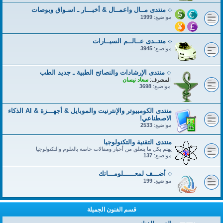
܀ منتدى مــال واعمــال & أخبـــار ـ اسـواق وبوصات
مواضيع:
1999
܀ منتــدى عــالــم السيــارات
مواضيع:
3945
܀ منتدى الإرشادات والنصائح الطبية ـ جديد الطب
المشرف:
سعاد نيسان
مواضيع:
3698
منتدى الكومبيوتر والإنترنيت والموبايل & أجهـــزة & AI الذكاء
الاصطناعي!
مواضيع:
2533
منتدى التقنية والتكنولوجيا
يهتم بكل ما يتعلق من أخبار ومقالات خاصة بالعلوم والتكنولوجيا
مواضيع:
137
܀ أضـــف لمعــــــلومـــاتك
مواضيع:
199
قسم الفنون الجميلة