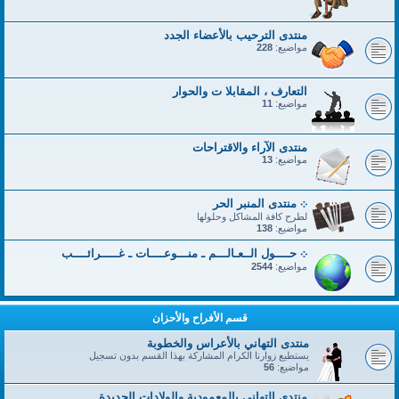
منتدى الترحيب بالأعضاء الجدد
مواضيع:
228
التعارف ، المقابلا ت والحوار
مواضيع:
11
منتدى الآراء والاقتراحات
مواضيع:
13
܀ منتدى المنبر الحر
لطرح كافة المشاكل وحلولها
مواضيع:
138
܀ حــــول الــعـالـــم ـ منـــوعــــات ـ غـــــرائــــب
مواضيع:
2544
قسم الأفراح والأحزان
منتدى التهاني بالأعراس والخطوبة
يستطيع زوارنا الكرام المشاركة بهذا القسم بدون تسجيل
مواضيع:
56
منتدى التهاني بالمعمودية والولادات الجديدة