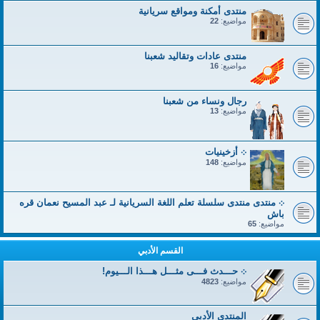
منتدى أمكنة ومواقع سريانية
مواضيع:
22
منتدى عادات وتقاليد شعبنا
مواضيع:
16
رجال ونساء من شعبنا
مواضيع:
13
܀ أزخينيات
مواضيع:
148
܀ منتدى منتدى سلسلة تعلم اللغة السريانية لـ عبد المسيح نعمان قره
باش
مواضيع:
65
القسم الأدبي
܀ حـــدث فـــى مثـــل هـــذا الـــيوم!
مواضيع:
4823
المنتدى الأدبي