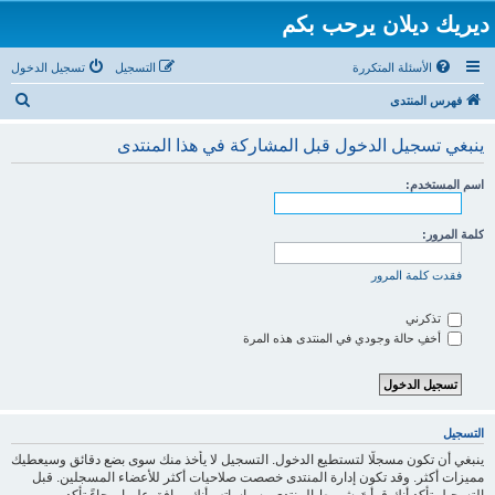
ديريك ديلان يرحب بكم
الأسئلة المتكررة
التسجيل
تسجيل الدخول
ب
فهرس المنتدى
ح
ينبغي تسجيل الدخول قبل المشاركة في هذا المنتدى
ث
اسم المستخدم:
كلمة المرور:
فقدت كلمة المرور
تذكرني
أخفِ حالة وجودي في المنتدى هذه المرة
التسجيل
ينبغي أن تكون مسجلًا لتستطيع الدخول. التسجيل لا يأخذ منك سوى بضع دقائق وسيعطيك
مميزات أكثر. وقد تكون إدارة المنتدى خصصت صلاحيات أكثر للأعضاء المسجلين. قبل
التسجيل تأكد أنك قرأتَ شروط المنتدى وسياساته وأنك موافق عليها. رجاءً تأكد من