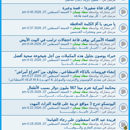
اعتراف فتاة صغيرة! – قصة وعبرة
آخر مشاركة بواسطة
سعاد نيسان
«
الجمعة أغسطس 07, 2026 6:45 pm
مرسل في
܀ كل يوم قصة هادفة
يا مريم، يا أمّ الكلمة الحافظة
آخر مشاركة بواسطة
سعاد نيسان
«
الجمعة أغسطس 07, 2026 6:37 pm
مرسل في
سير ومعجزات القديسين
القضاء الأميركي يوقف قاعة احتفالات ترامب في البيت الأبيض
آخر مشاركة بواسطة
سعاد نيسان
«
الجمعة أغسطس 07, 2026 6:34 pm
مرسل في
܀ أخبـــار عامــــة ـ دوليــــــــــــة
خبراء يوصون بتناول هذه المكملات من أجل شيخوخة صحية أفضل
آخر مشاركة بواسطة
سعاد نيسان
«
الجمعة أغسطس 07, 2026 6:31 pm
مرسل في
܀ منـــتدى صحتـــــك بالـــدنـــيا
إنشاء فيروسات بالذكاء الاصطناعي.. مخاوف من"اختراع أمراض"
آخر مشاركة بواسطة
سعاد نيسان
«
الجمعة أغسطس 07, 2026 6:27 pm
مرسل في
منتدى الكومبيوتر والإنترنيت والموبايل & أجهـــزة & AI الذكاء الاصطناعي!
محكمة أميركية تغرم ميتا 567 مليون دولار بسبب الأطفال
آخر مشاركة بواسطة
سعاد نيسان
«
الجمعة أغسطس 07, 2026 6:25 pm
مرسل في
܀ حــــول الــعـالـــم ـ منـــوعــــات ـ غـــــرائــــب
اليونسكو تدرج 3 مواقع عربية على قائمة التراث المهدد
آخر مشاركة بواسطة
سعاد نيسان
«
الجمعة أغسطس 07, 2026 6:22 pm
مرسل في
܀ أخبـــار عامــــة ـ دوليــــــــــــة
فريدة عبد الاحد اسفطون على رجاء القيامة!
آخر مشاركة بواسطة
سعاد نيسان
«
الجمعة أغسطس 07, 2026 6:18 pm
مرسل في
منتدى التعازي والــــوفيـــــات