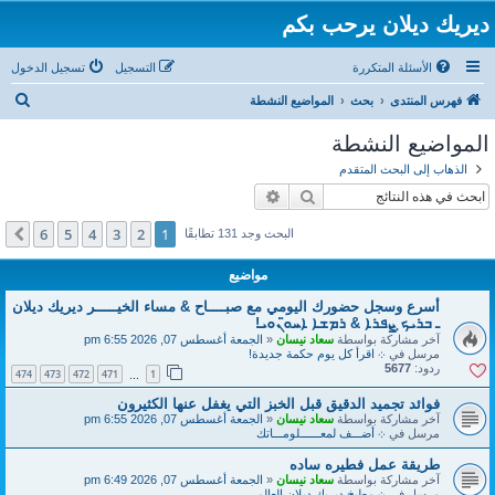
ديريك ديلان يرحب بكم
الأسئلة المتكررة
التسجيل
تسجيل الدخول
ب
فهرس المنتدى
بحث
المواضيع النشطة
ح
المواضيع النشطة
ث
الذهاب إلى البحث المتقدم
بحث
بحث متقدم
6
5
4
3
2
1
التالي
البحث وجد 131 تطابقًا
مواضيع
أسرع وسجل حضورك اليومي مع صبــــاح & مساء الخيـــــر ديريك ديلان
ـ ܒܪܝܟ̣ ܨܦܪܐ & ܪܡܫܐ ܐܚܘ̈ܢܘܝ!
آخر مشاركة بواسطة
سعاد نيسان
«
الجمعة أغسطس 07, 2026 6:55 pm
مرسل في
܀ اقرأ كل يوم حكمة جديدة!
ردود:
5677
474
473
472
471
1
…
فوائد تجميد الدقيق قبل الخبز التي يغفل عنها الكثيرون
آخر مشاركة بواسطة
سعاد نيسان
«
الجمعة أغسطس 07, 2026 6:55 pm
مرسل في
܀ أضـــف لمعــــــلومـــاتك
طريقة عمل فطيره ساده
آخر مشاركة بواسطة
سعاد نيسان
«
الجمعة أغسطس 07, 2026 6:49 pm
مرسل في
܀ مطبخ ديريك ديلان العالمي