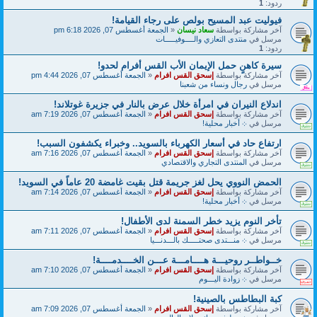
ردود:
1
فيوليت عبد المسيح بولص على رجاء القيامة!
آخر مشاركة بواسطة
سعاد نيسان
«
الجمعة أغسطس 07, 2026 6:18 pm
مرسل في
منتدى التعازي والــــوفيـــــات
ردود:
1
سيرة كاهنٍ حمل الإيمان الأب القس أفرام لحدو!
آخر مشاركة بواسطة
إسحق القس افرام
«
الجمعة أغسطس 07, 2026 4:44 pm
مرسل في
رجال ونساء من شعبنا
اندلاع النيران في امرأة خلال عرض بالنار في جزيرة غوتلاند!
آخر مشاركة بواسطة
إسحق القس افرام
«
الجمعة أغسطس 07, 2026 7:19 am
مرسل في
܀ أخبار محلية!
ارتفاع حاد في أسعار الكهرباء بالسويد.. وخبراء يكشفون السبب!
آخر مشاركة بواسطة
إسحق القس افرام
«
الجمعة أغسطس 07, 2026 7:16 am
مرسل في
المنتدى التجاري والاقتصادي
الحمض النووي يحل لغز جريمة قتل بقيت غامضة 20 عاماً في السويد!
آخر مشاركة بواسطة
إسحق القس افرام
«
الجمعة أغسطس 07, 2026 7:14 am
مرسل في
܀ أخبار محلية!
تأخر النوم يزيد خطر السمنة لدى الأطفال!
آخر مشاركة بواسطة
إسحق القس افرام
«
الجمعة أغسطس 07, 2026 7:11 am
مرسل في
܀ منـــتدى صحتـــــك بالـــدنـــيا
خــواطــر روحيـــة هــــامـــة عـــن الخــــدمــــة!
آخر مشاركة بواسطة
إسحق القس افرام
«
الجمعة أغسطس 07, 2026 7:10 am
مرسل في
܀ زوادة اليـــوم
كبة البطاطس بالصينية!
آخر مشاركة بواسطة
إسحق القس افرام
«
الجمعة أغسطس 07, 2026 7:09 am