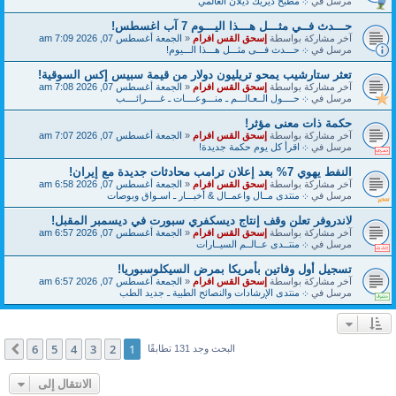
مرسل في
܀ مطبخ ديريك ديلان العالمي
حـــدث فــي مثـــل هـــذا اليـــوم 7 آب اغسطس!
آخر مشاركة بواسطة
إسحق القس افرام
«
الجمعة أغسطس 07, 2026 7:09 am
مرسل في
܀ حـــدث فـــى مثـــل هـــذا الـــيوم!
تعثر ستارشيب يمحو تريليون دولار من قيمة سبيس إكس السوقية!
آخر مشاركة بواسطة
إسحق القس افرام
«
الجمعة أغسطس 07, 2026 7:08 am
مرسل في
܀ حــــول الــعـالـــم ـ منـــوعــــات ـ غـــــرائــــب
حكمة ذات معنى مؤثر!
آخر مشاركة بواسطة
إسحق القس افرام
«
الجمعة أغسطس 07, 2026 7:07 am
مرسل في
܀ اقرأ كل يوم حكمة جديدة!
النفط يهوي 7% بعد إعلان ترامب محادثات جديدة مع إيران!
آخر مشاركة بواسطة
إسحق القس افرام
«
الجمعة أغسطس 07, 2026 6:58 am
مرسل في
܀ منتدى مــال واعمــال & أخبـــار ـ اسـواق وبوصات
لاندروفر تعلن وقف إنتاج ديسكفري سبورت في ديسمبر المقبل!
آخر مشاركة بواسطة
إسحق القس افرام
«
الجمعة أغسطس 07, 2026 6:57 am
مرسل في
܀ منتــدى عــالــم السيــارات
تسجيل أول وفاتين بأمريكا بمرض السيكلوسبوريا!
آخر مشاركة بواسطة
إسحق القس افرام
«
الجمعة أغسطس 07, 2026 6:57 am
مرسل في
܀ منتدى الإرشادات والنصائح الطبية ـ جديد الطب
6
5
4
3
2
1
التالي
البحث وجد 131 تطابقًا
الانتقال إلى