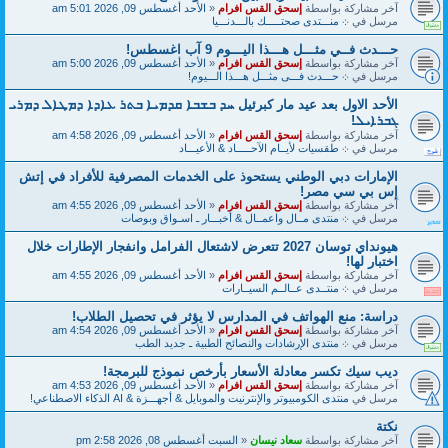
آخر مشاركة بواسطة
إسحق القس افرام
«
الأحد أغسطس 09, 2026 5:01 am
مرسل في
܀ منـــتدى صحتـــــك بالـــدنـــيا
حـــدث فــي مثـــل هـــذا اليـــوم 9 آب اغسطس!
آخر مشاركة بواسطة
إسحق القس افرام
«
الأحد أغسطس 09, 2026 5:00 am
مرسل في
܀ حـــدث فـــى مثـــل هـــذا الـــيوم!
الأحد الاول بعد عيد مار كبرئيل ܚܕ ܒܫܒܐ ܩܕܡܝܐ ܒܬܪ ܥܐܕܐ ܕܡܛܐܠ ܕܡܪܝ
ܓܒܪܐܝܠ!
آخر مشاركة بواسطة
إسحق القس افرام
«
الأحد أغسطس 09, 2026 4:58 am
مرسل في
܀ طقسيات لأيــام الآحـــــاد & الأعيـــاد
الإمارات دبي الوطني يستحوذ على الخدمات المصرفية للأفراد في إتش
إس بي سي مصر!
آخر مشاركة بواسطة
إسحق القس افرام
«
الأحد أغسطس 09, 2026 4:55 am
مرسل في
܀ منتدى مــال واعمــال & أخبـــار ـ اسـواق وبوصات
هيونداي توسان 2027 تتعرض لاشتعال الفرامل وانفجار الإطارات خلال
اختبار لها!
آخر مشاركة بواسطة
إسحق القس افرام
«
الأحد أغسطس 09, 2026 4:55 am
مرسل في
܀ منتــدى عــالــم السيــارات
دراسة: منع الهواتف في المدارس لا يؤثر في تحصيل الطلاب!
آخر مشاركة بواسطة
إسحق القس افرام
«
الأحد أغسطس 09, 2026 4:54 am
مرسل في
܀ منتدى الإرشادات والنصائح الطبية ـ جديد الطب
ديب سيك تكسر معادلة الأسعار بأرخص نموذج للبرمجة!
آخر مشاركة بواسطة
إسحق القس افرام
«
الأحد أغسطس 09, 2026 4:53 am
مرسل في
منتدى الكومبيوتر والإنترنيت والموبايل & أجهـــزة & AI الذكاء الاصطناعي!
نكتة
آخر مشاركة بواسطة
سعاد نيسان
«
السبت أغسطس 08, 2026 2:58 pm