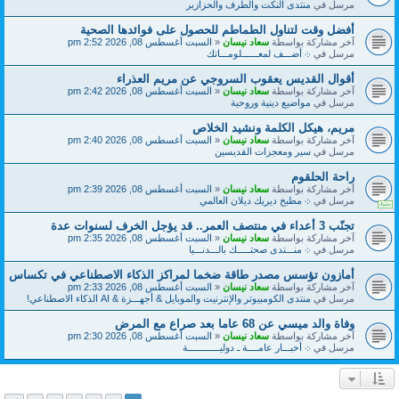
مرسل في
منتدى النكت والطرف والحزازير
أفضل وقت لتناول الطماطم للحصول على فوائدها الصحية
آخر مشاركة بواسطة
سعاد نيسان
«
السبت أغسطس 08, 2026 2:52 pm
مرسل في
܀ أضـــف لمعــــــلومـــاتك
أقوال القديس يعقوب السروجي عن مريم العذراء
آخر مشاركة بواسطة
سعاد نيسان
«
السبت أغسطس 08, 2026 2:42 pm
مرسل في
مواضيع دينية وروحية
مريم، هيكل الكلمة ونشيد الخلاص
آخر مشاركة بواسطة
سعاد نيسان
«
السبت أغسطس 08, 2026 2:40 pm
مرسل في
سير ومعجزات القديسين
راحة الحلقوم
آخر مشاركة بواسطة
سعاد نيسان
«
السبت أغسطس 08, 2026 2:39 pm
مرسل في
܀ مطبخ ديريك ديلان العالمي
تجنّب 3 أعداء في منتصف العمر.. قد يؤجل الخرف لسنوات عدة
آخر مشاركة بواسطة
سعاد نيسان
«
السبت أغسطس 08, 2026 2:35 pm
مرسل في
܀ منـــتدى صحتـــــك بالـــدنـــيا
أمازون تؤسس مصدر طاقة ضخما لمراكز الذكاء الاصطناعي في تكساس
آخر مشاركة بواسطة
سعاد نيسان
«
السبت أغسطس 08, 2026 2:33 pm
مرسل في
منتدى الكومبيوتر والإنترنيت والموبايل & أجهـــزة & AI الذكاء الاصطناعي!
وفاة والد ميسي عن 68 عاما بعد صراع مع المرض
آخر مشاركة بواسطة
سعاد نيسان
«
السبت أغسطس 08, 2026 2:30 pm
مرسل في
܀ أخبـــار عامــــة ـ دوليــــــــــــة