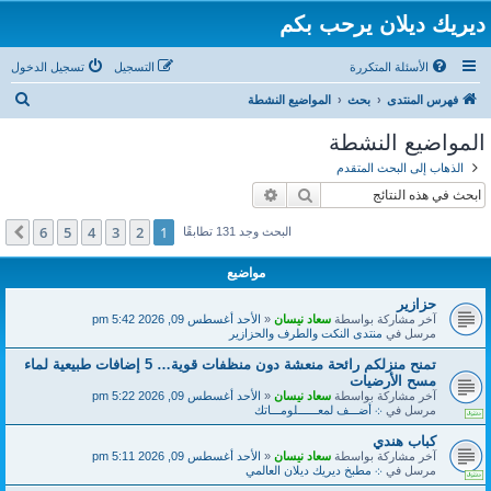
ديريك ديلان يرحب بكم
الأسئلة المتكررة
التسجيل
تسجيل الدخول
ب
فهرس المنتدى
بحث
المواضيع النشطة
ح
المواضيع النشطة
ث
الذهاب إلى البحث المتقدم
بحث
بحث متقدم
6
5
4
3
2
1
التالي
البحث وجد 131 تطابقًا
مواضيع
حزازير
آخر مشاركة بواسطة
سعاد نيسان
«
الأحد أغسطس 09, 2026 5:42 pm
مرسل في
منتدى النكت والطرف والحزازير
تمنح منزلكم رائحة منعشة دون منظفات قوية… 5 إضافات طبيعية لماء
مسح الأرضيات
آخر مشاركة بواسطة
سعاد نيسان
«
الأحد أغسطس 09, 2026 5:22 pm
مرسل في
܀ أضـــف لمعــــــلومـــاتك
كباب هندي
آخر مشاركة بواسطة
سعاد نيسان
«
الأحد أغسطس 09, 2026 5:11 pm
مرسل في
܀ مطبخ ديريك ديلان العالمي