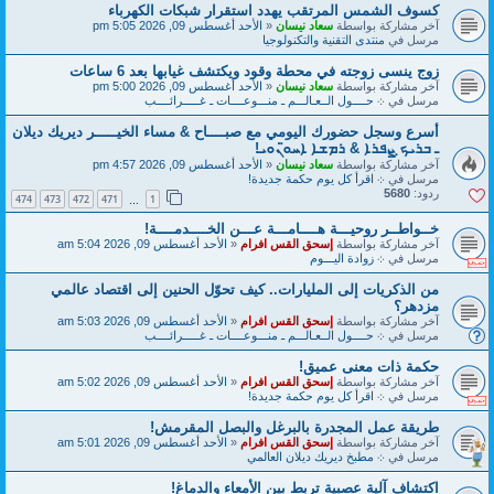
كسوف الشمس المرتقب يهدد استقرار شبكات الكهرباء
آخر مشاركة بواسطة
سعاد نيسان
«
الأحد أغسطس 09, 2026 5:05 pm
مرسل في
منتدى التقنية والتكنولوجيا
زوج ينسى زوجته في محطة وقود ويكتشف غيابها بعد 6 ساعات
آخر مشاركة بواسطة
سعاد نيسان
«
الأحد أغسطس 09, 2026 5:00 pm
مرسل في
܀ حــــول الــعـالـــم ـ منـــوعــــات ـ غـــــرائــــب
أسرع وسجل حضورك اليومي مع صبــــاح & مساء الخيـــــر ديريك ديلان
ـ ܒܪܝܟ̣ ܨܦܪܐ & ܪܡܫܐ ܐܚܘ̈ܢܘܝ!
آخر مشاركة بواسطة
سعاد نيسان
«
الأحد أغسطس 09, 2026 4:57 pm
مرسل في
܀ اقرأ كل يوم حكمة جديدة!
ردود:
5680
474
473
472
471
1
…
خــواطــر روحيـــة هــــامـــة عـــن الخــــدمــــة!
آخر مشاركة بواسطة
إسحق القس افرام
«
الأحد أغسطس 09, 2026 5:04 am
مرسل في
܀ زوادة اليـــوم
من الذكريات إلى المليارات.. كيف تحوّل الحنين إلى اقتصاد عالمي
مزدهر؟
آخر مشاركة بواسطة
إسحق القس افرام
«
الأحد أغسطس 09, 2026 5:03 am
مرسل في
܀ حــــول الــعـالـــم ـ منـــوعــــات ـ غـــــرائــــب
حكمة ذات معنى عميق!
آخر مشاركة بواسطة
إسحق القس افرام
«
الأحد أغسطس 09, 2026 5:02 am
مرسل في
܀ اقرأ كل يوم حكمة جديدة!
طريقة عمل المجدرة بالبرغل والبصل المقرمش!
آخر مشاركة بواسطة
إسحق القس افرام
«
الأحد أغسطس 09, 2026 5:01 am
مرسل في
܀ مطبخ ديريك ديلان العالمي
اكتشاف آلية عصبية تربط بين الأمعاء والدماغ!