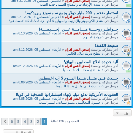
آخر مشاركة بواسطة
إسحق القس افرام
«
الخميس أغسطس 06, 2026 5:21 am
مرسل في
܀ منتدى الإرشادات والنصائح الطبية ـ جديد الطب
استثمار ضخم بـ 200 مليار دولار يجمع سامسونغ وبرودكوم!
آخر مشاركة بواسطة
إسحق القس افرام
«
الخميس أغسطس 06, 2026 5:21 am
مرسل في
منتدى الكومبيوتر والإنترنيت والموبايل & أجهـــزة & AI الذكاء الاصطناعي!
خــواطــر روحيـــة هــــامـــة عـــن الخــــدمــــة!
آخر مشاركة بواسطة
إسحق القس افرام
«
الأربعاء أغسطس 05, 2026 8:13 am
مرسل في
܀ زوادة اليـــوم
صفيحة الكفتة!
آخر مشاركة بواسطة
إسحق القس افرام
«
الأربعاء أغسطس 05, 2026 8:12 am
مرسل في
܀ مطبخ ديريك ديلان العالمي
آلية جديدة لعلاج المصابين بالبهاق!
آخر مشاركة بواسطة
إسحق القس افرام
«
الأربعاء أغسطس 05, 2026 8:12 am
مرسل في
܀ منـــتدى صحتـــــك بالـــدنـــيا
حـــدث فــي مثـــل هـــذا اليـــوم 5 آب اغسطس!
آخر مشاركة بواسطة
إسحق القس افرام
«
الأربعاء أغسطس 05, 2026 8:06 am
مرسل في
܀ حـــدث فـــى مثـــل هـــذا الـــيوم!
العقوبات الأمريكية تدفع ميليا لإنهاء استثماراتها الفندقية في كوبا!
آخر مشاركة بواسطة
إسحق القس افرام
«
الأربعاء أغسطس 05, 2026 8:05 am
مرسل في
܀ حــــول الــعـالـــم ـ منـــوعــــات ـ غـــــرائــــب
6
5
4
3
2
1
التالي
البحث وجد 126 تطابقًا