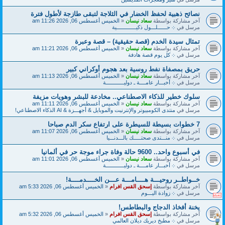
نصائح ذهبية لحفظ الخضار في الثلاجة لتبقى طازجة لأطول فترة
آخر مشاركة بواسطة
سعاد نيسان
«
الخميس أغسطس 06, 2026 11:26 am
مرسل في
܀ حــــــلـــول ذكيـــــــــــــية
تمثال سيدة الخدم (قصة حقيقية) – قصة وعبرة
آخر مشاركة بواسطة
سعاد نيسان
«
الخميس أغسطس 06, 2026 11:21 am
مرسل في
܀ كل يوم قصة هادفة
حريق بمصفاة نفط روسية بعد هجوم أوكراني كبير
آخر مشاركة بواسطة
سعاد نيسان
«
الخميس أغسطس 06, 2026 11:13 am
مرسل في
܀ أخبـــار عامــــة ـ دوليــــــــــــة
سلوك خطير للذكاء الاصطناعي.. مخادعة للبشر وهويات مزيفة
آخر مشاركة بواسطة
سعاد نيسان
«
الخميس أغسطس 06, 2026 11:11 am
مرسل في
منتدى الكومبيوتر والإنترنيت والموبايل & أجهـــزة & AI الذكاء الاصطناعي!
7 خطوات بسيطة للسيطرة على ارتفاع سكر الدم صباحا
آخر مشاركة بواسطة
سعاد نيسان
«
الخميس أغسطس 06, 2026 11:07 am
مرسل في
܀ منـــتدى صحتـــــك بالـــدنـــيا
في أسبوع واحد.. 9600 حالة وفاة جراء موجة حر في ألمانيا
آخر مشاركة بواسطة
سعاد نيسان
«
الخميس أغسطس 06, 2026 11:01 am
مرسل في
܀ أخبـــار عامــــة ـ دوليــــــــــــة
خــواطــر روحيـــة هــــامـــة عـــن الخــــدمــــة!
آخر مشاركة بواسطة
إسحق القس افرام
«
الخميس أغسطس 06, 2026 5:33 am
مرسل في
܀ زوادة اليـــوم
يخنة أفخاذ الدجاج والبطاطس!
آخر مشاركة بواسطة
إسحق القس افرام
«
الخميس أغسطس 06, 2026 5:32 am
مرسل في
܀ مطبخ ديريك ديلان العالمي