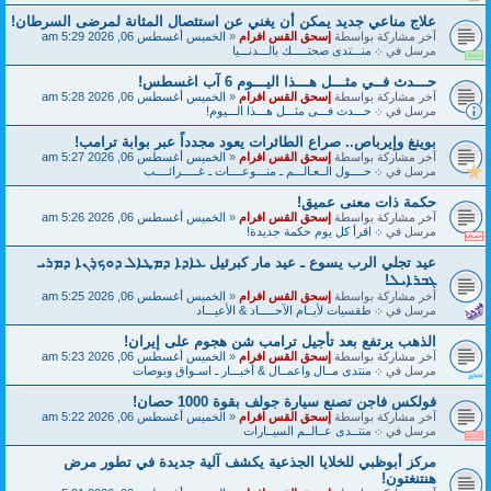
علاج مناعي جديد يمكن أن يغني عن استئصال المثانة لمرضى السرطان!
آخر مشاركة بواسطة
إسحق القس افرام
«
الخميس أغسطس 06, 2026 5:29 am
مرسل في
܀ منـــتدى صحتـــــك بالـــدنـــيا
حـــدث فــي مثـــل هـــذا اليـــوم 6 آب اغسطس!
آخر مشاركة بواسطة
إسحق القس افرام
«
الخميس أغسطس 06, 2026 5:28 am
مرسل في
܀ حـــدث فـــى مثـــل هـــذا الـــيوم!
بوينغ وإيرباص.. صراع الطائرات يعود مجدداً عبر بوابة ترامب!
آخر مشاركة بواسطة
إسحق القس افرام
«
الخميس أغسطس 06, 2026 5:27 am
مرسل في
܀ حــــول الــعـالـــم ـ منـــوعــــات ـ غـــــرائــــب
حكمة ذات معنى عميق!
آخر مشاركة بواسطة
إسحق القس افرام
«
الخميس أغسطس 06, 2026 5:26 am
مرسل في
܀ اقرأ كل يوم حكمة جديدة!
عيد تجلي الرب يسوع ـ عيد مار كبرئيل ܥܐܕܐ ܕܡܛܐܠ ܕܘܟ̣ܪܢܐ ܕܡܪܝ
ܓܒܪܐܝܠ!
آخر مشاركة بواسطة
إسحق القس افرام
«
الخميس أغسطس 06, 2026 5:25 am
مرسل في
܀ طقسيات لأيــام الآحـــــاد & الأعيـــاد
الذهب يرتفع بعد تأجيل ترامب شن هجوم على إيران!
آخر مشاركة بواسطة
إسحق القس افرام
«
الخميس أغسطس 06, 2026 5:23 am
مرسل في
܀ منتدى مــال واعمــال & أخبـــار ـ اسـواق وبوصات
فولكس فاجن تصنع سيارة جولف بقوة 1000 حصان!
آخر مشاركة بواسطة
إسحق القس افرام
«
الخميس أغسطس 06, 2026 5:22 am
مرسل في
܀ منتــدى عــالــم السيــارات
مركز أبوظبي للخلايا الجذعية يكشف آلية جديدة في تطور مرض
هنتنغتون!