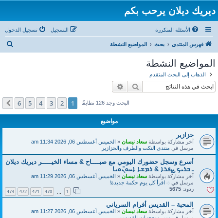
ديريك ديلان يرحب بكم
الأسئلة المتكررة
التسجيل
تسجيل الدخول
ب
فهرس المنتدى
بحث
المواضيع النشطة
ح
المواضيع النشطة
ث
الذهاب إلى البحث المتقدم
بحث
بحث متقدم
6
5
4
3
2
1
التالي
البحث وجد 126 تطابقًا
مواضيع
حزازير
آخر مشاركة بواسطة
سعاد نيسان
«
الخميس أغسطس 06, 2026 11:34 am
مرسل في
منتدى النكت والطرف والحزازير
أسرع وسجل حضورك اليومي مع صبــــاح & مساء الخيـــــر ديريك ديلان
ـ ܒܪܝܟ̣ ܨܦܪܐ & ܪܡܫܐ ܐܚܘ̈ܢܘܝ!
آخر مشاركة بواسطة
سعاد نيسان
«
الخميس أغسطس 06, 2026 11:29 am
مرسل في
܀ اقرأ كل يوم حكمة جديدة!
ردود:
5675
473
472
471
470
1
…
المحبة – القديس أفرام السرياني
آخر مشاركة بواسطة
سعاد نيسان
«
الخميس أغسطس 06, 2026 11:27 am
مرسل في
سير ومعجزات القديسين