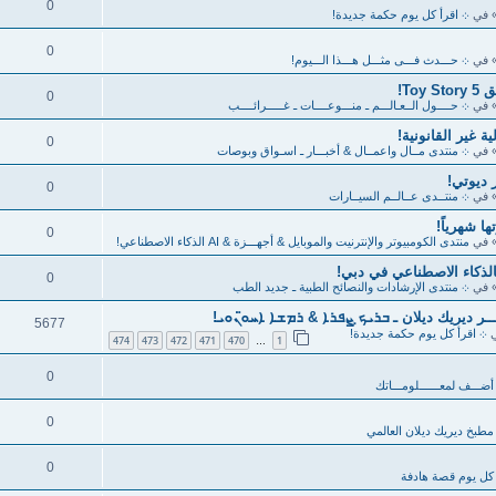
0
 في
܀ اقرأ كل يوم حكمة جديدة!
0
 في
܀ حـــدث فـــى مثـــل هـــذا الـــيوم!
To!
0
 في
܀ حــــول الــعـالـــم ـ منـــوعــــات ـ غـــــرائــــب
 غير القانونية!
0
 في
܀ منتدى مــال واعمــال & أخبـــار ـ اسـواق وبوصات
0
 في
܀ منتــدى عــالــم السيــارات
ا شهرياً!
0
 في
منتدى الكومبيوتر والإنترنيت والموبايل & أجهـــزة & AI الذكاء الاصطناعي!
0
 في
܀ منتدى الإرشادات والنصائح الطبية ـ جديد الطب
ر ديريك ديلان ـ ܒܪܝܟ̣ ܨܦܪܐ & ܪܡܫܐ ܐܚܘ̈ܢܘܝ!
5677
ي
܀ اقرأ كل يوم حكمة جديدة!
474
473
472
471
470
1
…
0
أضـــف لمعــــــلومـــاتك
0
مطبخ ديريك ديلان العالمي
0
كل يوم قصة هادفة