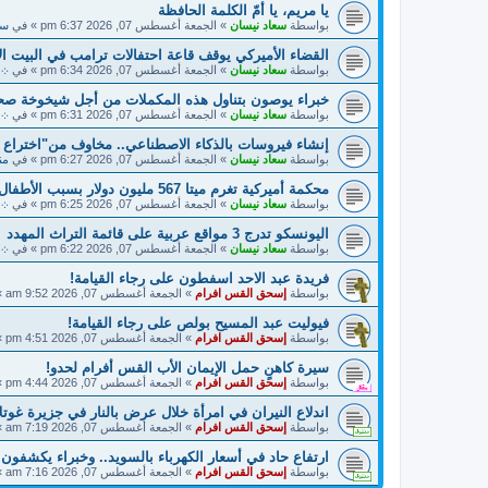
يا مريم، يا أمّ الكلمة الحافظة
بواسطة
سعاد نيسان
»
الجمعة أغسطس 07, 2026 6:37 pm
» في
سي
القضاء الأميركي يوقف قاعة احتفالات ترامب في البيت ال
بواسطة
سعاد نيسان
»
الجمعة أغسطس 07, 2026 6:34 pm
» في
܀ أ
خبراء يوصون بتناول هذه المكملات من أجل شيخوخة صح
بواسطة
سعاد نيسان
»
الجمعة أغسطس 07, 2026 6:31 pm
» في
܀ 
إنشاء فيروسات بالذكاء الاصطناعي.. مخاوف من"اختراع
بواسطة
سعاد نيسان
»
الجمعة أغسطس 07, 2026 6:27 pm
» في
منت
محكمة أميركية تغرم ميتا 567 مليون دولار بسبب الأطفال
بواسطة
سعاد نيسان
»
الجمعة أغسطس 07, 2026 6:25 pm
» في
܀ ح
اليونسكو تدرج 3 مواقع عربية على قائمة التراث المهدد
بواسطة
سعاد نيسان
»
الجمعة أغسطس 07, 2026 6:22 pm
» في
܀ أ
فريدة عبد الاحد اسفطون على رجاء القيامة!
بواسطة
إسحق القس افرام
»
الجمعة أغسطس 07, 2026 9:52 am
»
فيوليت عبد المسيح بولص على رجاء القيامة!
بواسطة
إسحق القس افرام
»
الجمعة أغسطس 07, 2026 4:51 pm
»
سيرة كاهنٍ حمل الإيمان الأب القس أفرام لحدو!
بواسطة
إسحق القس افرام
»
الجمعة أغسطس 07, 2026 4:44 pm
»
اندلاع النيران في امرأة خلال عرض بالنار في جزيرة غوتلا
بواسطة
إسحق القس افرام
»
الجمعة أغسطس 07, 2026 7:19 am
»
ارتفاع حاد في أسعار الكهرباء بالسويد.. وخبراء يكشفون
بواسطة
إسحق القس افرام
»
الجمعة أغسطس 07, 2026 7:16 am
»