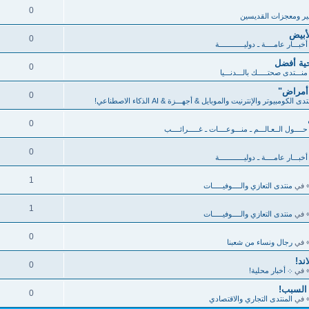
0
ر ومعجزات القديسين
أبيض
0
خبـــار عامــــة ـ دوليــــــــــــة
ية أفضل
0
منـــتدى صحتـــــك بالـــدنـــيا
 أمراض"
0
دى الكومبيوتر والإنترنيت والموبايل & أجهـــزة & AI الذكاء الاصطناعي!
0
ــــول الــعـالـــم ـ منـــوعــــات ـ غـــــرائــــب
0
خبـــار عامــــة ـ دوليــــــــــــة
1
 في
منتدى التعازي والــــوفيـــــات
1
 في
منتدى التعازي والــــوفيـــــات
0
 في
رجال ونساء من شعبنا
ند!
0
 في
܀ أخبار محلية!
 السبب!
0
 في
المنتدى التجاري والاقتصادي