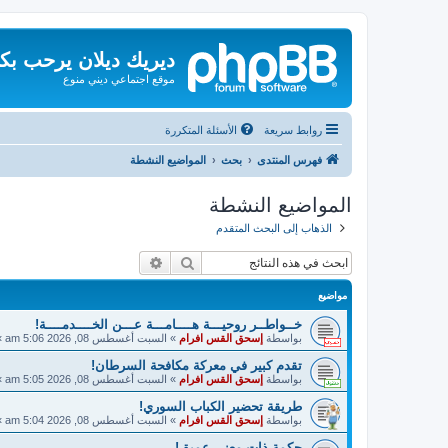
ديريك ديلان يرحب بك
موقع اجتماعي ديني منوع
روابط سريعة
الأسئلة المتكررة
فهرس المنتدى
بحث
المواضيع النشطة
المواضيع النشطة
الذهاب إلى البحث المتقدم
بحث
بحث متقدم
مواضيع
خــواطــر روحيـــة هــــامـــة عـــن الخــــدمــــة!
بواسطة
إسحق القس افرام
»
السبت أغسطس 08, 2026 5:06 am
»
تقدم كبير في معركة مكافحة السرطان!
بواسطة
إسحق القس افرام
»
السبت أغسطس 08, 2026 5:05 am
»
طريقة تحضير الكباب السوري!
بواسطة
إسحق القس افرام
»
السبت أغسطس 08, 2026 5:04 am
»
حكمة ذات معنى عميق!