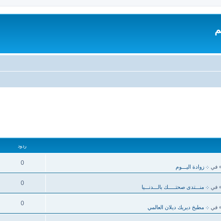
م
ردود
0
 في
܀ زوادة اليـــوم
0
 في
܀ منـــتدى صحتـــــك بالـــدنـــيا
0
 في
܀ مطبخ ديريك ديلان العالمي