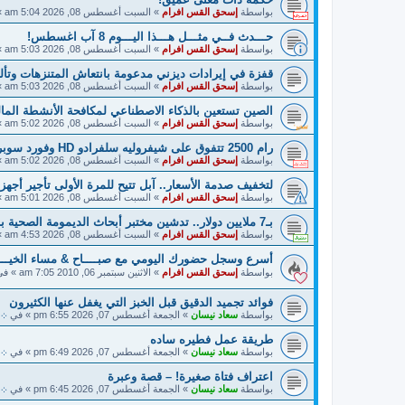
بواسطة
إسحق القس افرام
»
السبت أغسطس 08, 2026 5:04 am
»
حـــدث فــي مثـــل هـــذا اليـــوم 8 آب اغسطس!
بواسطة
إسحق القس افرام
»
السبت أغسطس 08, 2026 5:03 am
»
قفزة في إيرادات ديزني مدعومة بانتعاش المتنزهات وتألق y Story 5
بواسطة
إسحق القس افرام
»
السبت أغسطس 08, 2026 5:03 am
»
الصين تستعين بالذكاء الاصطناعي لمكافحة الأنشطة المالية
بواسطة
إسحق القس افرام
»
السبت أغسطس 08, 2026 5:02 am
»
رام 2500 تتفوق على شيفروليه سلفرادو HD وفورد سوبر ديوتي!
بواسطة
إسحق القس افرام
»
السبت أغسطس 08, 2026 5:02 am
»
لتخفيف صدمة الأسعار.. آبل تتيح للمرة الأولى تأجير أجهزته
بواسطة
إسحق القس افرام
»
السبت أغسطس 08, 2026 5:01 am
»
بـ7 ملايين دولار.. تدشين مختبر أبحاث الديمومة الصحية بالذكاء الاصطناعي في دبي!
بواسطة
إسحق القس افرام
»
السبت أغسطس 08, 2026 4:53 am
»
أسرع وسجل حضورك اليومي مع صبــــاح & مساء الخيـــــ
بواسطة
إسحق القس افرام
»
الاثنين سبتمبر 06, 2010 7:05 am
» ف
فوائد تجميد الدقيق قبل الخبز التي يغفل عنها الكثيرون
بواسطة
سعاد نيسان
»
الجمعة أغسطس 07, 2026 6:55 pm
» في
܀ 
طريقة عمل فطيره ساده
بواسطة
سعاد نيسان
»
الجمعة أغسطس 07, 2026 6:49 pm
» في
܀ 
اعتراف فتاة صغيرة! – قصة وعبرة
بواسطة
سعاد نيسان
»
الجمعة أغسطس 07, 2026 6:45 pm
» في
܀ 