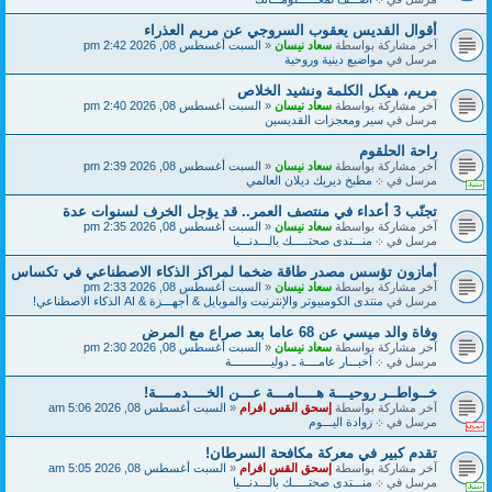
أقوال القديس يعقوب السروجي عن مريم العذراء
آخر مشاركة بواسطة
سعاد نيسان
«
السبت أغسطس 08, 2026 2:42 pm
مرسل في
مواضيع دينية وروحية
مريم، هيكل الكلمة ونشيد الخلاص
آخر مشاركة بواسطة
سعاد نيسان
«
السبت أغسطس 08, 2026 2:40 pm
مرسل في
سير ومعجزات القديسين
راحة الحلقوم
آخر مشاركة بواسطة
سعاد نيسان
«
السبت أغسطس 08, 2026 2:39 pm
مرسل في
܀ مطبخ ديريك ديلان العالمي
تجنّب 3 أعداء في منتصف العمر.. قد يؤجل الخرف لسنوات عدة
آخر مشاركة بواسطة
سعاد نيسان
«
السبت أغسطس 08, 2026 2:35 pm
مرسل في
܀ منـــتدى صحتـــــك بالـــدنـــيا
أمازون تؤسس مصدر طاقة ضخما لمراكز الذكاء الاصطناعي في تكساس
آخر مشاركة بواسطة
سعاد نيسان
«
السبت أغسطس 08, 2026 2:33 pm
مرسل في
منتدى الكومبيوتر والإنترنيت والموبايل & أجهـــزة & AI الذكاء الاصطناعي!
وفاة والد ميسي عن 68 عاما بعد صراع مع المرض
آخر مشاركة بواسطة
سعاد نيسان
«
السبت أغسطس 08, 2026 2:30 pm
مرسل في
܀ أخبـــار عامــــة ـ دوليــــــــــــة
خــواطــر روحيـــة هــــامـــة عـــن الخــــدمــــة!
آخر مشاركة بواسطة
إسحق القس افرام
«
السبت أغسطس 08, 2026 5:06 am
مرسل في
܀ زوادة اليـــوم
تقدم كبير في معركة مكافحة السرطان!
آخر مشاركة بواسطة
إسحق القس افرام
«
السبت أغسطس 08, 2026 5:05 am
مرسل في
܀ منـــتدى صحتـــــك بالـــدنـــيا