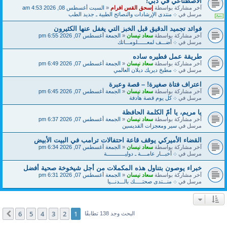
الاصطناعي في دبي!
آخر مشاركة بواسطة
إسحق القس افرام
«
السبت أغسطس 08, 2026 4:53 am
مرسل في
܀ منتدى الإرشادات والنصائح الطبية ـ جديد الطب
فوائد تجميد الدقيق قبل الخبز التي يغفل عنها الكثيرون
آخر مشاركة بواسطة
سعاد نيسان
«
الجمعة أغسطس 07, 2026 6:55 pm
مرسل في
܀ أضـــف لمعــــــلومـــاتك
طريقة عمل فطيره ساده
آخر مشاركة بواسطة
سعاد نيسان
«
الجمعة أغسطس 07, 2026 6:49 pm
مرسل في
܀ مطبخ ديريك ديلان العالمي
اعتراف فتاة صغيرة! – قصة وعبرة
آخر مشاركة بواسطة
سعاد نيسان
«
الجمعة أغسطس 07, 2026 6:45 pm
مرسل في
܀ كل يوم قصة هادفة
يا مريم، يا أمّ الكلمة الحافظة
آخر مشاركة بواسطة
سعاد نيسان
«
الجمعة أغسطس 07, 2026 6:37 pm
مرسل في
سير ومعجزات القديسين
القضاء الأميركي يوقف قاعة احتفالات ترامب في البيت الأبيض
آخر مشاركة بواسطة
سعاد نيسان
«
الجمعة أغسطس 07, 2026 6:34 pm
مرسل في
܀ أخبـــار عامــــة ـ دوليــــــــــــة
خبراء يوصون بتناول هذه المكملات من أجل شيخوخة صحية أفضل
آخر مشاركة بواسطة
سعاد نيسان
«
الجمعة أغسطس 07, 2026 6:31 pm
مرسل في
܀ منـــتدى صحتـــــك بالـــدنـــيا
6
5
4
3
2
1
التالي
البحث وجد 138 تطابقًا