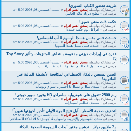
طريقة تحضير الكباب السوري!
آخر مشاركة بواسطة
إسحق القس افرام
«
السبت أغسطس 08, 2026 5:04 am
مرسل في
܀ مطبخ ديريك ديلان العالمي
حكمة ذات معنى عميق!
آخر مشاركة بواسطة
إسحق القس افرام
«
السبت أغسطس 08, 2026 5:04 am
مرسل في
܀ اقرأ كل يوم حكمة جديدة!
حـــدث فــي مثـــل هـــذا اليـــوم 8 آب اغسطس!
آخر مشاركة بواسطة
إسحق القس افرام
«
السبت أغسطس 08, 2026 5:03 am
مرسل في
܀ حـــدث فـــى مثـــل هـــذا الـــيوم!
قفزة في إيرادات ديزني مدعومة بانتعاش المتنزهات وتألق Toy Story
5!
آخر مشاركة بواسطة
إسحق القس افرام
«
السبت أغسطس 08, 2026 5:03 am
مرسل في
܀ حــــول الــعـالـــم ـ منـــوعــــات ـ غـــــرائــــب
الصين تستعين بالذكاء الاصطناعي لمكافحة الأنشطة المالية غير
القانونية!
آخر مشاركة بواسطة
إسحق القس افرام
«
السبت أغسطس 08, 2026 5:02 am
مرسل في
܀ منتدى مــال واعمــال & أخبـــار ـ اسـواق وبوصات
رام 2500 تتفوق على شيفروليه سلفرادو HD وفورد سوبر ديوتي!
آخر مشاركة بواسطة
إسحق القس افرام
«
السبت أغسطس 08, 2026 5:02 am
مرسل في
܀ منتــدى عــالــم السيــارات
لتخفيف صدمة الأسعار.. آبل تتيح للمرة الأولى تأجير أجهزتها شهرياً!
آخر مشاركة بواسطة
إسحق القس افرام
«
السبت أغسطس 08, 2026 5:01 am
مرسل في
منتدى الكومبيوتر والإنترنيت والموبايل & أجهـــزة & AI الذكاء الاصطناعي!
بـ7 ملايين دولار.. تدشين مختبر أبحاث الديمومة الصحية بالذكاء