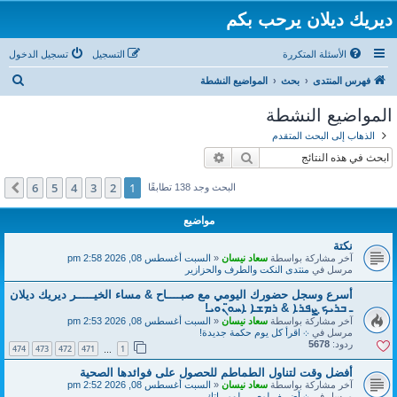
ديريك ديلان يرحب بكم
الأسئلة المتكررة
التسجيل
تسجيل الدخول
ب
فهرس المنتدى
بحث
المواضيع النشطة
ح
المواضيع النشطة
ث
الذهاب إلى البحث المتقدم
بحث
بحث متقدم
6
5
4
3
2
1
التالي
البحث وجد 138 تطابقًا
مواضيع
نكتة
آخر مشاركة بواسطة
سعاد نيسان
«
السبت أغسطس 08, 2026 2:58 pm
مرسل في
منتدى النكت والطرف والحزازير
أسرع وسجل حضورك اليومي مع صبــــاح & مساء الخيـــــر ديريك ديلان
ـ ܒܪܝܟ̣ ܨܦܪܐ & ܪܡܫܐ ܐܚܘ̈ܢܘܝ!
آخر مشاركة بواسطة
سعاد نيسان
«
السبت أغسطس 08, 2026 2:53 pm
مرسل في
܀ اقرأ كل يوم حكمة جديدة!
ردود:
5678
474
473
472
471
1
…
أفضل وقت لتناول الطماطم للحصول على فوائدها الصحية
آخر مشاركة بواسطة
سعاد نيسان
«
السبت أغسطس 08, 2026 2:52 pm
مرسل في
܀ أضـــف لمعــــــلومـــاتك