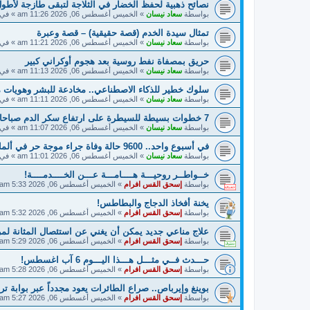
نصائح ذهبية لحفظ الخضار في الثلاجة لتبقى طازجة لأطول
بواسطة
سعاد نيسان
»
الخميس أغسطس 06, 2026 11:26 am
» في
تمثال سيدة الخدم (قصة حقيقية) – قصة وعبرة
بواسطة
سعاد نيسان
»
الخميس أغسطس 06, 2026 11:21 am
» في
حريق بمصفاة نفط روسية بعد هجوم أوكراني كبير
بواسطة
سعاد نيسان
»
الخميس أغسطس 06, 2026 11:13 am
» في
سلوك خطير للذكاء الاصطناعي.. مخادعة للبشر وهويات 
بواسطة
سعاد نيسان
»
الخميس أغسطس 06, 2026 11:11 am
» في
7 خطوات بسيطة للسيطرة على ارتفاع سكر الدم صباحا
بواسطة
سعاد نيسان
»
الخميس أغسطس 06, 2026 11:07 am
» في
في أسبوع واحد.. 9600 حالة وفاة جراء موجة حر في ألمانيا
بواسطة
سعاد نيسان
»
الخميس أغسطس 06, 2026 11:01 am
» في
خــواطــر روحيـــة هــــامـــة عـــن الخــــدمــــة!
بواسطة
إسحق القس افرام
»
الخميس أغسطس 06, 2026 5:33 am
يخنة أفخاذ الدجاج والبطاطس!
بواسطة
إسحق القس افرام
»
الخميس أغسطس 06, 2026 5:32 am
علاج مناعي جديد يمكن أن يغني عن استئصال المثانة ل
بواسطة
إسحق القس افرام
»
الخميس أغسطس 06, 2026 5:29 am
حـــدث فــي مثـــل هـــذا اليـــوم 6 آب اغسطس!
بواسطة
إسحق القس افرام
»
الخميس أغسطس 06, 2026 5:28 am
بوينغ وإيرباص.. صراع الطائرات يعود مجدداً عبر بوابة تر
بواسطة
إسحق القس افرام
»
الخميس أغسطس 06, 2026 5:27 am