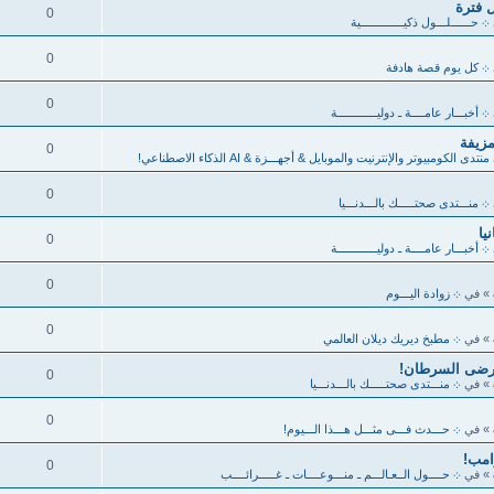
 فترة
0
܀ حــــــلـــول ذكيـــــــــــــية
0
܀ كل يوم قصة هادفة
0
܀ أخبـــار عامــــة ـ دوليــــــــــــة
مزيفة
0
منتدى الكومبيوتر والإنترنيت والموبايل & أجهـــزة & AI الذكاء الاصطناعي!
0
܀ منـــتدى صحتـــــك بالـــدنـــيا
0
܀ أخبـــار عامــــة ـ دوليــــــــــــة
0
» في
܀ زوادة اليـــوم
0
» في
܀ مطبخ ديريك ديلان العالمي
مرضى السرطان!
0
» في
܀ منـــتدى صحتـــــك بالـــدنـــيا
0
» في
܀ حـــدث فـــى مثـــل هـــذا الـــيوم!
امب!
0
» في
܀ حــــول الــعـالـــم ـ منـــوعــــات ـ غـــــرائــــب