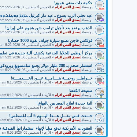
حكمة ذات معنى عميق!
بواسطة
إسحق القس افرام
»
الخميس أغسطس 06, 2026 5:26 am
عيد تجلي الرب يسوع ـ عيد مار كبرئيل ܥܐܕܐ ܕܡܛܐܠ ܕܘ
بواسطة
إسحق القس افرام
»
الخميس أغسطس 06, 2026 5:25 am
الذهب يرتفع بعد تأجيل ترامب شن هجوم على إيران!
بواسطة
إسحق القس افرام
»
الخميس أغسطس 06, 2026 5:23 am
فولكس فاجن تصنع سيارة جولف بقوة 1000 حصان!
بواسطة
إسحق القس افرام
»
الخميس أغسطس 06, 2026 5:22 am
مركز أبوظبي للخلايا الجذعية يكشف آلية جديدة في تطو
بواسطة
إسحق القس افرام
»
الخميس أغسطس 06, 2026 5:21 am
استثمار ضخم بـ 200 مليار دولار يجمع سامسونغ وبرودكوم!
بواسطة
إسحق القس افرام
»
الخميس أغسطس 06, 2026 5:21 am
خــواطــر روحيـــة هــــامـــة عـــن الخــــدمــــة!
بواسطة
إسحق القس افرام
»
الأربعاء أغسطس 05, 2026 8:13 am
»
صفيحة الكفتة!
بواسطة
إسحق القس افرام
»
الأربعاء أغسطس 05, 2026 8:12 am
»
آلية جديدة لعلاج المصابين بالبهاق!
بواسطة
إسحق القس افرام
»
الأربعاء أغسطس 05, 2026 8:12 am
»
حـــدث فــي مثـــل هـــذا اليـــوم 5 آب اغسطس!
بواسطة
إسحق القس افرام
»
الأربعاء أغسطس 05, 2026 8:06 am
»
العقوبات الأمريكية تدفع ميليا لإنهاء استثماراتها الفندقية 
بواسطة
إسحق القس افرام
»
الأربعاء أغسطس 05, 2026 8:05 am
»