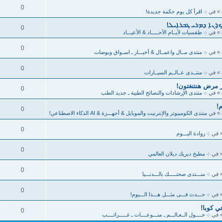
0
» في
܀ اقرأ كل يوم حكمة جديدة!
ܟ̣ܪܢܐ ܕܡܪܝ ܓܒܪܐܝܠ!
0
» في
܀ طقسيات لأيــام الآحـــــاد & الأعيـــاد
0
» في
܀ منتدى مــال واعمــال & أخبـــار ـ اسـواق وبوصات
0
» في
܀ منتــدى عــالــم السيــارات
ر مرض هنتنغتون!
0
» في
܀ منتدى الإرشادات والنصائح الطبية ـ جديد الطب
0
» في
منتدى الكومبيوتر والإنترنيت والموبايل & أجهـــزة & AI الذكاء الاصطناعي!
0
 في
܀ زوادة اليـــوم
0
 في
܀ مطبخ ديريك ديلان العالمي
0
 في
܀ منـــتدى صحتـــــك بالـــدنـــيا
0
 في
܀ حـــدث فـــى مثـــل هـــذا الـــيوم!
في كوبا!
0
 في
܀ حــــول الــعـالـــم ـ منـــوعــــات ـ غـــــرائــــب