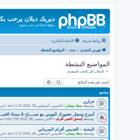
ديريك ديلان يرحب بك
موقع اجتماعي ديني منوع
روابط سريعة
الأسئلة المتكررة
فهرس المنتدى
بحث
المواضيع النشطة
المواضيع النشطة
الذهاب إلى البحث المتقدم
بحث
بحث متقدم
مواضيع
حزازير
بواسطة
سعاد نيسان
»
الخميس أغسطس 06, 2026 11:34 am
» في
أسرع وسجل حضورك اليومي مع صبــــاح & مساء الخيـــــ
بواسطة
إسحق القس افرام
»
الاثنين سبتمبر 06, 2010 7:05 am
» ف
المحبة – القديس أفرام السرياني
بواسطة
سعاد نيسان
»
الخميس أغسطس 06, 2026 11:27 am
» في