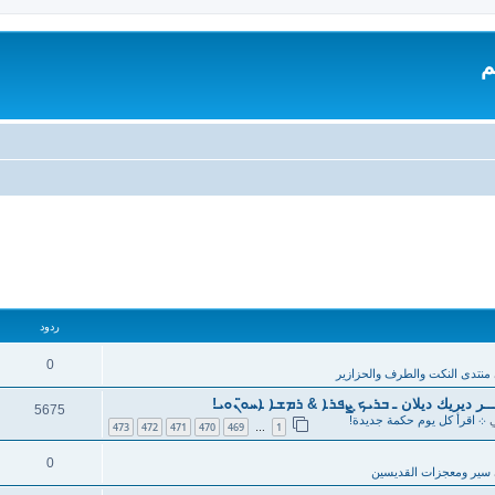
م
ردود
0
منتدى النكت والطرف والحزازير
ر ديريك ديلان ـ ܒܪܝܟ̣ ܨܦܪܐ & ܪܡܫܐ ܐܚܘ̈ܢܘܝ!
5675
ي
܀ اقرأ كل يوم حكمة جديدة!
473
472
471
470
469
1
…
0
سير ومعجزات القديسين