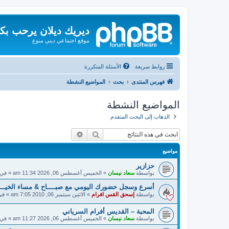
ديريك ديلان يرحب بك
موقع اجتماعي ديني منوع
روابط سريعة
الأسئلة المتكررة
فهرس المنتدى
بحث
المواضيع النشطة
المواضيع النشطة
الذهاب إلى البحث المتقدم
بحث
بحث متقدم
مواضيع
حزازير
بواسطة
سعاد نيسان
»
الخميس أغسطس 06, 2026 11:34 am
» في
أسرع وسجل حضورك اليومي مع صبــــاح & مساء الخيـــــ
بواسطة
إسحق القس افرام
»
الاثنين سبتمبر 06, 2010 7:05 am
» ف
المحبة – القديس أفرام السرياني
بواسطة
سعاد نيسان
»
الخميس أغسطس 06, 2026 11:27 am
» في