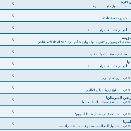
 فترة
0
܀ حــــــلـــول ذكيـــــــــــــية
0
܀ كل يوم قصة هادفة
0
܀ أخبـــار عامــــة ـ دوليــــــــــــة
مزيفة
0
منتدى الكومبيوتر والإنترنيت والموبايل & أجهـــزة & AI الذكاء الاصطناعي!
0
܀ منـــتدى صحتـــــك بالـــدنـــيا
0
܀ أخبـــار عامــــة ـ دوليــــــــــــة
0
» في
܀ زوادة اليـــوم
0
» في
܀ مطبخ ديريك ديلان العالمي
مرضى السرطان!
0
» في
܀ منـــتدى صحتـــــك بالـــدنـــيا
0
» في
܀ حـــدث فـــى مثـــل هـــذا الـــيوم!
امب!
0
» في
܀ حــــول الــعـالـــم ـ منـــوعــــات ـ غـــــرائــــب