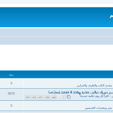
م
ردود
0
منتدى النكت والطرف والحزازير
ر ديريك ديلان ـ ܒܪܝܟ̣ ܨܦܪܐ & ܪܡܫܐ ܐܚܘ̈ܢܘܝ!
5675
ي
܀ اقرأ كل يوم حكمة جديدة!
473
472
471
470
469
1
…
0
سير ومعجزات القديسين