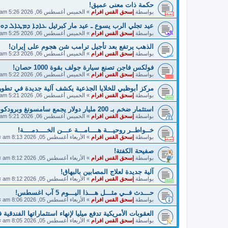
حكمة ذات معنى عميق!
بواسطة
إسحق القس افرام
»
الخميس أغسطس 06, 2026 5:26 am
عيد تجلي الرب يسوع ـ عيد مار كبرئيل ܥܐܕܐ ܕܡܛܐܠ ܕܘ
بواسطة
إسحق القس افرام
»
الخميس أغسطس 06, 2026 5:25 am
الذهب يرتفع بعد تأجيل ترامب شن هجوم على إيران!
بواسطة
إسحق القس افرام
»
الخميس أغسطس 06, 2026 5:23 am
فولكس فاجن تصنع سيارة جولف بقوة 1000 حصان!
بواسطة
إسحق القس افرام
»
الخميس أغسطس 06, 2026 5:22 am
مركز أبوظبي للخلايا الجذعية يكشف آلية جديدة في تطو
بواسطة
إسحق القس افرام
»
الخميس أغسطس 06, 2026 5:21 am
استثمار ضخم بـ 200 مليار دولار يجمع سامسونغ وبرودكوم!
بواسطة
إسحق القس افرام
»
الخميس أغسطس 06, 2026 5:21 am
خــواطــر روحيـــة هــــامـــة عـــن الخــــدمــــة!
بواسطة
إسحق القس افرام
»
الأربعاء أغسطس 05, 2026 8:13 am
»
صفيحة الكفتة!
بواسطة
إسحق القس افرام
»
الأربعاء أغسطس 05, 2026 8:12 am
»
آلية جديدة لعلاج المصابين بالبهاق!
بواسطة
إسحق القس افرام
»
الأربعاء أغسطس 05, 2026 8:12 am
»
حـــدث فــي مثـــل هـــذا اليـــوم 5 آب اغسطس!
بواسطة
إسحق القس افرام
»
الأربعاء أغسطس 05, 2026 8:06 am
»
العقوبات الأمريكية تدفع ميليا لإنهاء استثماراتها الفندقية 
بواسطة
إسحق القس افرام
»
الأربعاء أغسطس 05, 2026 8:05 am
»