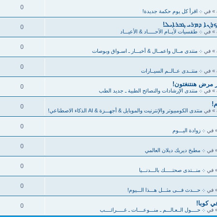
0
» في
܀ اقرأ كل يوم حكمة جديدة!
ܟ̣ܪܢܐ ܕܡܪܝ ܓܒܪܐܝܠ!
0
» في
܀ طقسيات لأيــام الآحـــــاد & الأعيـــاد
0
» في
܀ منتدى مــال واعمــال & أخبـــار ـ اسـواق وبوصات
0
» في
܀ منتــدى عــالــم السيــارات
ر مرض هنتنغتون!
0
» في
܀ منتدى الإرشادات والنصائح الطبية ـ جديد الطب
0
» في
منتدى الكومبيوتر والإنترنيت والموبايل & أجهـــزة & AI الذكاء الاصطناعي!
0
 في
܀ زوادة اليـــوم
0
 في
܀ مطبخ ديريك ديلان العالمي
0
 في
܀ منـــتدى صحتـــــك بالـــدنـــيا
0
 في
܀ حـــدث فـــى مثـــل هـــذا الـــيوم!
في كوبا!
0
 في
܀ حــــول الــعـالـــم ـ منـــوعــــات ـ غـــــرائــــب