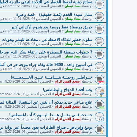
نصائح ذهبية لحفظ الخضار في الثلاجة لتبقى طازجة لأطول
بواسطة
سعاد نيسان
»
الخميس أغسطس 06, 2026 11:26 am
» في
تمثال سيدة الخدم (قصة حقيقية) – قصة وعبرة
بواسطة
سعاد نيسان
»
الخميس أغسطس 06, 2026 11:21 am
» في
حريق بمصفاة نفط روسية بعد هجوم أوكراني كبير
بواسطة
سعاد نيسان
»
الخميس أغسطس 06, 2026 11:13 am
» في
سلوك خطير للذكاء الاصطناعي.. مخادعة للبشر وهويات 
بواسطة
سعاد نيسان
»
الخميس أغسطس 06, 2026 11:11 am
» في
7 خطوات بسيطة للسيطرة على ارتفاع سكر الدم صباحا
بواسطة
سعاد نيسان
»
الخميس أغسطس 06, 2026 11:07 am
» في
في أسبوع واحد.. 9600 حالة وفاة جراء موجة حر في ألمانيا
بواسطة
سعاد نيسان
»
الخميس أغسطس 06, 2026 11:01 am
» في
خــواطــر روحيـــة هــــامـــة عـــن الخــــدمــــة!
بواسطة
إسحق القس افرام
»
الخميس أغسطس 06, 2026 5:33 am
يخنة أفخاذ الدجاج والبطاطس!
بواسطة
إسحق القس افرام
»
الخميس أغسطس 06, 2026 5:32 am
علاج مناعي جديد يمكن أن يغني عن استئصال المثانة ل
بواسطة
إسحق القس افرام
»
الخميس أغسطس 06, 2026 5:29 am
حـــدث فــي مثـــل هـــذا اليـــوم 6 آب اغسطس!
بواسطة
إسحق القس افرام
»
الخميس أغسطس 06, 2026 5:28 am
بوينغ وإيرباص.. صراع الطائرات يعود مجدداً عبر بوابة تر
بواسطة
إسحق القس افرام
»
الخميس أغسطس 06, 2026 5:27 am