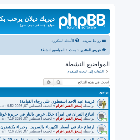
ديريك ديلان يرحب بك
موقع اجتماعي ديني منوع
روابط سريعة
الأسئلة المتكررة
فهرس المنتدى
بحث
المواضيع النشطة
المواضيع النشطة
الذهاب إلى البحث المتقدم
بحث
بحث متقدم
مواضيع
فريدة عبد الاحد اسفطون على رجاء القيامة!
بواسطة
إسحق القس افرام
»
الجمعة أغسطس 07, 2026 9:52 am
»
اندلاع النيران في امرأة خلال عرض بالنار في جزيرة غوتلا
بواسطة
إسحق القس افرام
»
الجمعة أغسطس 07, 2026 7:19 am
»
ارتفاع حاد في أسعار الكهرباء بالسويد.. وخبراء يكشفون
بواسطة
إسحق القس افرام
»
الجمعة أغسطس 07, 2026 7:16 am
»
الحمض النووي يحل لغز جريمة قتل بقيت غامضة 20 عاماً في السويد!