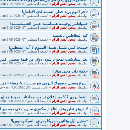
بواسطة
إسحق القس افرام
»
الجمعة أغسطس 07, 2026 7:14 am
»
تأخر النوم يزيد خطر السمنة لدى الأطفال!
بواسطة
إسحق القس افرام
»
الجمعة أغسطس 07, 2026 7:11 am
»
خــواطــر روحيـــة هــــامـــة عـــن الخــــدمــــة!
بواسطة
إسحق القس افرام
»
الجمعة أغسطس 07, 2026 7:10 am
»
كبة البطاطس بالصينية!
بواسطة
إسحق القس افرام
»
الجمعة أغسطس 07, 2026 7:09 am
»
حـــدث فــي مثـــل هـــذا اليـــوم 7 آب اغسطس!
بواسطة
إسحق القس افرام
»
الجمعة أغسطس 07, 2026 7:09 am
»
تعثر ستارشيب يمحو تريليون دولار من قيمة سبيس إكس 
بواسطة
إسحق القس افرام
»
الجمعة أغسطس 07, 2026 7:08 am
»
حكمة ذات معنى مؤثر!
بواسطة
إسحق القس افرام
»
الجمعة أغسطس 07, 2026 7:07 am
»
أسرع وسجل حضورك اليومي مع صبــــاح & مساء الخيـــــ
بواسطة
إسحق القس افرام
»
الاثنين سبتمبر 06, 2010 7:05 am
» ف
النفط يهوي 7% بعد إعلان ترامب محادثات جديدة مع إيران!
بواسطة
إسحق القس افرام
»
الجمعة أغسطس 07, 2026 6:58 am
»
لاندروفر تعلن وقف إنتاج ديسكفري سبورت في ديسمبر ا
بواسطة
إسحق القس افرام
»
الجمعة أغسطس 07, 2026 6:57 am
»
تسجيل أول وفاتين بأمريكا بمرض السيكلوسبوريا!
بواسطة
إسحق القس افرام
»
الجمعة أغسطس 07, 2026 6:57 am
»