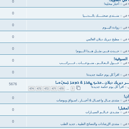
0
 في
܀ أخبار محلية!
0
 في
܀ منـــتدى صحتـــــك بالـــدنـــيا
0
 في
܀ زوادة اليـــوم
0
 في
܀ مطبخ ديريك ديلان العالمي
0
 في
܀ حـــدث فـــى مثـــل هـــذا الـــيوم!
السوقية!
0
 في
܀ حــــول الــعـالـــم ـ منـــوعــــات ـ غـــــرائــــب
0
 في
܀ اقرأ كل يوم حكمة جديدة!
ر ديريك ديلان ـ ܒܪܝܟ̣ ܨܦܪܐ & ܪܡܫܐ ܐܚܘ̈ܢܘܝ!
5676
ي
܀ اقرأ كل يوم حكمة جديدة!
474
473
472
471
470
1
…
0
 في
܀ منتدى مــال واعمــال & أخبـــار ـ اسـواق وبوصات
لمقبل!
0
 في
܀ منتــدى عــالــم السيــارات
0
 في
܀ منتدى الإرشادات والنصائح الطبية ـ جديد الطب