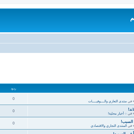
م
ردود
0
 في
منتدى التعازي والــــوفيـــــات
ند!
0
 في
܀ أخبار محلية!
 السبب!
0
 في
المنتدى التجاري والاقتصادي