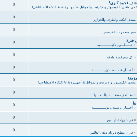
كشف فجوة كبرى!
0
 في
منتدى الكومبيوتر والإنترنيت والموبايل & أجهـــزة & AI الذكاء الاصطناعي!
0
منتدى النكت والطرف والحزازير
0
سير ومعجزات القديسين
 فترة
0
܀ حــــــلـــول ذكيـــــــــــــية
0
܀ كل يوم قصة هادفة
0
܀ أخبـــار عامــــة ـ دوليــــــــــــة
مزيفة
0
منتدى الكومبيوتر والإنترنيت والموبايل & أجهـــزة & AI الذكاء الاصطناعي!
0
܀ منـــتدى صحتـــــك بالـــدنـــيا
0
܀ أخبـــار عامــــة ـ دوليــــــــــــة
0
» في
܀ زوادة اليـــوم
0
» في
܀ مطبخ ديريك ديلان العالمي