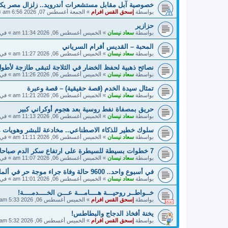
خصوصية آبل مقابل مستشعرات أندرويد.. زلزال مصر ي
بواسطة
إسحق القس افرام
»
الجمعة أغسطس 07, 2026 6:56 am
»
حزازير
بواسطة
سعاد نيسان
»
الخميس أغسطس 06, 2026 11:34 am
» في
المحبة – القديس أفرام السرياني
بواسطة
سعاد نيسان
»
الخميس أغسطس 06, 2026 11:27 am
» في
نصائح ذهبية لحفظ الخضار في الثلاجة لتبقى طازجة لأطول
بواسطة
سعاد نيسان
»
الخميس أغسطس 06, 2026 11:26 am
» في
تمثال سيدة الخدم (قصة حقيقية) – قصة وعبرة
بواسطة
سعاد نيسان
»
الخميس أغسطس 06, 2026 11:21 am
» في
حريق بمصفاة نفط روسية بعد هجوم أوكراني كبير
بواسطة
سعاد نيسان
»
الخميس أغسطس 06, 2026 11:13 am
» في
سلوك خطير للذكاء الاصطناعي.. مخادعة للبشر وهويات 
بواسطة
سعاد نيسان
»
الخميس أغسطس 06, 2026 11:11 am
» في
7 خطوات بسيطة للسيطرة على ارتفاع سكر الدم صباحا
بواسطة
سعاد نيسان
»
الخميس أغسطس 06, 2026 11:07 am
» في
في أسبوع واحد.. 9600 حالة وفاة جراء موجة حر في ألمانيا
بواسطة
سعاد نيسان
»
الخميس أغسطس 06, 2026 11:01 am
» في
خــواطــر روحيـــة هــــامـــة عـــن الخــــدمــــة!
بواسطة
إسحق القس افرام
»
الخميس أغسطس 06, 2026 5:33 am
يخنة أفخاذ الدجاج والبطاطس!
بواسطة
إسحق القس افرام
»
الخميس أغسطس 06, 2026 5:32 am