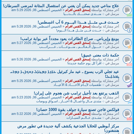
علاج مناعي جديد يمكن أن يغني عن استئصال المثانة لمرضى السرطان!
آخر مشاركة بواسطة
إسحق القس افرام
«
الخميس أغسطس 06, 2026 5:29 am
مرسل في
܀ منـــتدى صحتـــــك بالـــدنـــيا
حـــدث فــي مثـــل هـــذا اليـــوم 6 آب اغسطس!
آخر مشاركة بواسطة
إسحق القس افرام
«
الخميس أغسطس 06, 2026 5:28 am
مرسل في
܀ حـــدث فـــى مثـــل هـــذا الـــيوم!
بوينغ وإيرباص.. صراع الطائرات يعود مجدداً عبر بوابة ترامب!
آخر مشاركة بواسطة
إسحق القس افرام
«
الخميس أغسطس 06, 2026 5:27 am
مرسل في
܀ حــــول الــعـالـــم ـ منـــوعــــات ـ غـــــرائــــب
حكمة ذات معنى عميق!
آخر مشاركة بواسطة
إسحق القس افرام
«
الخميس أغسطس 06, 2026 5:26 am
مرسل في
܀ اقرأ كل يوم حكمة جديدة!
عيد تجلي الرب يسوع ـ عيد مار كبرئيل ܥܐܕܐ ܕܡܛܐܠ ܕܘܟ̣ܪܢܐ ܕܡܪܝ
ܓܒܪܐܝܠ!
آخر مشاركة بواسطة
إسحق القس افرام
«
الخميس أغسطس 06, 2026 5:25 am
مرسل في
܀ طقسيات لأيــام الآحـــــاد & الأعيـــاد
الذهب يرتفع بعد تأجيل ترامب شن هجوم على إيران!
آخر مشاركة بواسطة
إسحق القس افرام
«
الخميس أغسطس 06, 2026 5:23 am
مرسل في
܀ منتدى مــال واعمــال & أخبـــار ـ اسـواق وبوصات
فولكس فاجن تصنع سيارة جولف بقوة 1000 حصان!
آخر مشاركة بواسطة
إسحق القس افرام
«
الخميس أغسطس 06, 2026 5:22 am
مرسل في
܀ منتــدى عــالــم السيــارات
مركز أبوظبي للخلايا الجذعية يكشف آلية جديدة في تطور مرض
هنتنغتون!