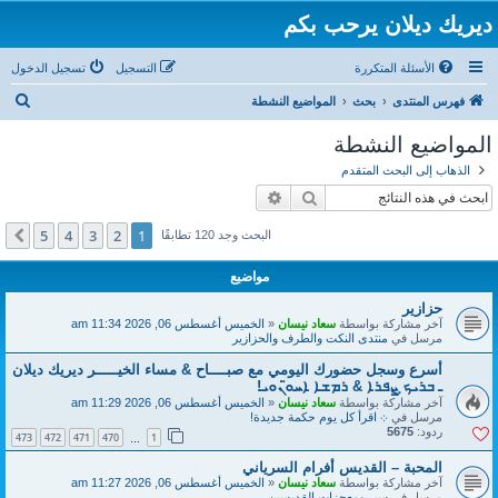
ديريك ديلان يرحب بكم
الأسئلة المتكررة
التسجيل
تسجيل الدخول
ب
فهرس المنتدى
بحث
المواضيع النشطة
ح
المواضيع النشطة
ث
الذهاب إلى البحث المتقدم
بحث
بحث متقدم
5
4
3
2
1
التالي
البحث وجد 120 تطابقًا
مواضيع
حزازير
آخر مشاركة بواسطة
سعاد نيسان
«
الخميس أغسطس 06, 2026 11:34 am
مرسل في
منتدى النكت والطرف والحزازير
أسرع وسجل حضورك اليومي مع صبــــاح & مساء الخيـــــر ديريك ديلان
ـ ܒܪܝܟ̣ ܨܦܪܐ & ܪܡܫܐ ܐܚܘ̈ܢܘܝ!
آخر مشاركة بواسطة
سعاد نيسان
«
الخميس أغسطس 06, 2026 11:29 am
مرسل في
܀ اقرأ كل يوم حكمة جديدة!
ردود:
5675
473
472
471
470
1
…
المحبة – القديس أفرام السرياني
آخر مشاركة بواسطة
سعاد نيسان
«
الخميس أغسطس 06, 2026 11:27 am
مرسل في
سير ومعجزات القديسين