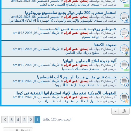
آخر مشاركة بواسطة
إسحق القس افرام
«
الخميس أغسطس 06, 2026 5:21 am
مرسل في
܀ منتدى الإرشادات والنصائح الطبية ـ جديد الطب
استثمار ضخم بـ 200 مليار دولار يجمع سامسونغ وبرودكوم!
آخر مشاركة بواسطة
إسحق القس افرام
«
الخميس أغسطس 06, 2026 5:21 am
مرسل في
منتدى الكومبيوتر والإنترنيت والموبايل & أجهـــزة & AI الذكاء الاصطناعي!
خــواطــر روحيـــة هــــامـــة عـــن الخــــدمــــة!
آخر مشاركة بواسطة
إسحق القس افرام
«
الأربعاء أغسطس 05, 2026 8:13 am
مرسل في
܀ زوادة اليـــوم
صفيحة الكفتة!
آخر مشاركة بواسطة
إسحق القس افرام
«
الأربعاء أغسطس 05, 2026 8:12 am
مرسل في
܀ مطبخ ديريك ديلان العالمي
آلية جديدة لعلاج المصابين بالبهاق!
آخر مشاركة بواسطة
إسحق القس افرام
«
الأربعاء أغسطس 05, 2026 8:12 am
مرسل في
܀ منـــتدى صحتـــــك بالـــدنـــيا
حـــدث فــي مثـــل هـــذا اليـــوم 5 آب اغسطس!
آخر مشاركة بواسطة
إسحق القس افرام
«
الأربعاء أغسطس 05, 2026 8:06 am
مرسل في
܀ حـــدث فـــى مثـــل هـــذا الـــيوم!
العقوبات الأمريكية تدفع ميليا لإنهاء استثماراتها الفندقية في كوبا!
آخر مشاركة بواسطة
إسحق القس افرام
«
الأربعاء أغسطس 05, 2026 8:05 am
مرسل في
܀ حــــول الــعـالـــم ـ منـــوعــــات ـ غـــــرائــــب
5
4
3
2
1
التالي
البحث وجد 120 تطابقًا