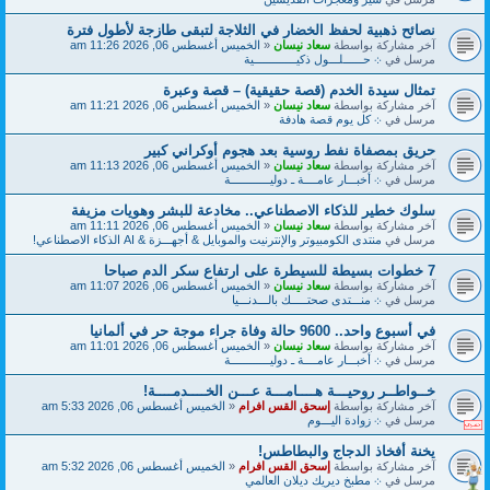
نصائح ذهبية لحفظ الخضار في الثلاجة لتبقى طازجة لأطول فترة
آخر مشاركة بواسطة
سعاد نيسان
«
الخميس أغسطس 06, 2026 11:26 am
مرسل في
܀ حــــــلـــول ذكيـــــــــــــية
تمثال سيدة الخدم (قصة حقيقية) – قصة وعبرة
آخر مشاركة بواسطة
سعاد نيسان
«
الخميس أغسطس 06, 2026 11:21 am
مرسل في
܀ كل يوم قصة هادفة
حريق بمصفاة نفط روسية بعد هجوم أوكراني كبير
آخر مشاركة بواسطة
سعاد نيسان
«
الخميس أغسطس 06, 2026 11:13 am
مرسل في
܀ أخبـــار عامــــة ـ دوليــــــــــــة
سلوك خطير للذكاء الاصطناعي.. مخادعة للبشر وهويات مزيفة
آخر مشاركة بواسطة
سعاد نيسان
«
الخميس أغسطس 06, 2026 11:11 am
مرسل في
منتدى الكومبيوتر والإنترنيت والموبايل & أجهـــزة & AI الذكاء الاصطناعي!
7 خطوات بسيطة للسيطرة على ارتفاع سكر الدم صباحا
آخر مشاركة بواسطة
سعاد نيسان
«
الخميس أغسطس 06, 2026 11:07 am
مرسل في
܀ منـــتدى صحتـــــك بالـــدنـــيا
في أسبوع واحد.. 9600 حالة وفاة جراء موجة حر في ألمانيا
آخر مشاركة بواسطة
سعاد نيسان
«
الخميس أغسطس 06, 2026 11:01 am
مرسل في
܀ أخبـــار عامــــة ـ دوليــــــــــــة
خــواطــر روحيـــة هــــامـــة عـــن الخــــدمــــة!
آخر مشاركة بواسطة
إسحق القس افرام
«
الخميس أغسطس 06, 2026 5:33 am
مرسل في
܀ زوادة اليـــوم
يخنة أفخاذ الدجاج والبطاطس!
آخر مشاركة بواسطة
إسحق القس افرام
«
الخميس أغسطس 06, 2026 5:32 am
مرسل في
܀ مطبخ ديريك ديلان العالمي