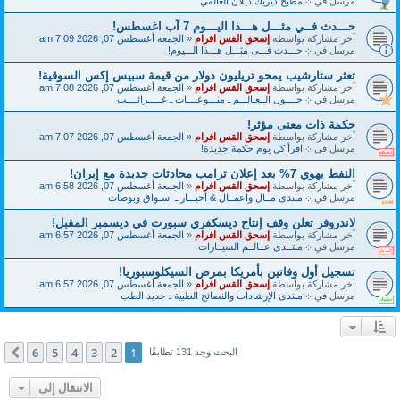
مرسل في
܀ مطبخ ديريك ديلان العالمي
حـــدث فــي مثـــل هـــذا اليـــوم 7 آب اغسطس!
آخر مشاركة بواسطة
إسحق القس افرام
«
الجمعة أغسطس 07, 2026 7:09 am
مرسل في
܀ حـــدث فـــى مثـــل هـــذا الـــيوم!
تعثر ستارشيب يمحو تريليون دولار من قيمة سبيس إكس السوقية!
آخر مشاركة بواسطة
إسحق القس افرام
«
الجمعة أغسطس 07, 2026 7:08 am
مرسل في
܀ حــــول الــعـالـــم ـ منـــوعــــات ـ غـــــرائــــب
حكمة ذات معنى مؤثر!
آخر مشاركة بواسطة
إسحق القس افرام
«
الجمعة أغسطس 07, 2026 7:07 am
مرسل في
܀ اقرأ كل يوم حكمة جديدة!
النفط يهوي 7% بعد إعلان ترامب محادثات جديدة مع إيران!
آخر مشاركة بواسطة
إسحق القس افرام
«
الجمعة أغسطس 07, 2026 6:58 am
مرسل في
܀ منتدى مــال واعمــال & أخبـــار ـ اسـواق وبوصات
لاندروفر تعلن وقف إنتاج ديسكفري سبورت في ديسمبر المقبل!
آخر مشاركة بواسطة
إسحق القس افرام
«
الجمعة أغسطس 07, 2026 6:57 am
مرسل في
܀ منتــدى عــالــم السيــارات
تسجيل أول وفاتين بأمريكا بمرض السيكلوسبوريا!
آخر مشاركة بواسطة
إسحق القس افرام
«
الجمعة أغسطس 07, 2026 6:57 am
مرسل في
܀ منتدى الإرشادات والنصائح الطبية ـ جديد الطب
6
5
4
3
2
1
التالي
البحث وجد 131 تطابقًا
الانتقال إلى