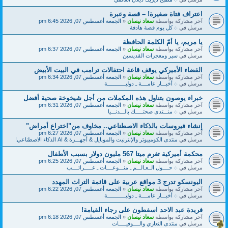
اعتراف فتاة صغيرة! – قصة وعبرة
آخر مشاركة بواسطة
سعاد نيسان
«
الجمعة أغسطس 07, 2026 6:45 pm
مرسل في
܀ كل يوم قصة هادفة
يا مريم، يا أمّ الكلمة الحافظة
آخر مشاركة بواسطة
سعاد نيسان
«
الجمعة أغسطس 07, 2026 6:37 pm
مرسل في
سير ومعجزات القديسين
القضاء الأميركي يوقف قاعة احتفالات ترامب في البيت الأبيض
آخر مشاركة بواسطة
سعاد نيسان
«
الجمعة أغسطس 07, 2026 6:34 pm
مرسل في
܀ أخبـــار عامــــة ـ دوليــــــــــــة
خبراء يوصون بتناول هذه المكملات من أجل شيخوخة صحية أفضل
آخر مشاركة بواسطة
سعاد نيسان
«
الجمعة أغسطس 07, 2026 6:31 pm
مرسل في
܀ منـــتدى صحتـــــك بالـــدنـــيا
إنشاء فيروسات بالذكاء الاصطناعي.. مخاوف من"اختراع أمراض"
آخر مشاركة بواسطة
سعاد نيسان
«
الجمعة أغسطس 07, 2026 6:27 pm
مرسل في
منتدى الكومبيوتر والإنترنيت والموبايل & أجهـــزة & AI الذكاء الاصطناعي!
محكمة أميركية تغرم ميتا 567 مليون دولار بسبب الأطفال
آخر مشاركة بواسطة
سعاد نيسان
«
الجمعة أغسطس 07, 2026 6:25 pm
مرسل في
܀ حــــول الــعـالـــم ـ منـــوعــــات ـ غـــــرائــــب
اليونسكو تدرج 3 مواقع عربية على قائمة التراث المهدد
آخر مشاركة بواسطة
سعاد نيسان
«
الجمعة أغسطس 07, 2026 6:22 pm
مرسل في
܀ أخبـــار عامــــة ـ دوليــــــــــــة
فريدة عبد الاحد اسفطون على رجاء القيامة!
آخر مشاركة بواسطة
سعاد نيسان
«
الجمعة أغسطس 07, 2026 6:18 pm
مرسل في
منتدى التعازي والــــوفيـــــات