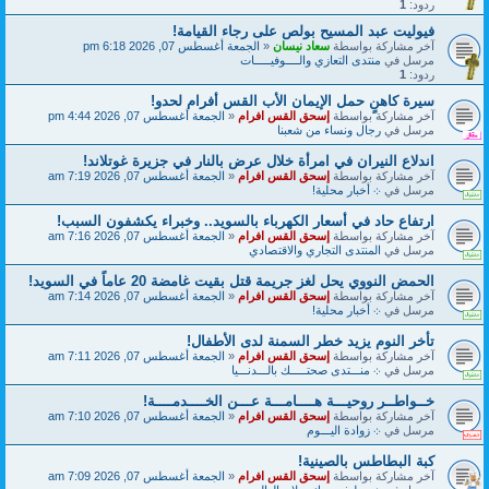
ردود:
1
فيوليت عبد المسيح بولص على رجاء القيامة!
آخر مشاركة بواسطة
سعاد نيسان
«
الجمعة أغسطس 07, 2026 6:18 pm
مرسل في
منتدى التعازي والــــوفيـــــات
ردود:
1
سيرة كاهنٍ حمل الإيمان الأب القس أفرام لحدو!
آخر مشاركة بواسطة
إسحق القس افرام
«
الجمعة أغسطس 07, 2026 4:44 pm
مرسل في
رجال ونساء من شعبنا
اندلاع النيران في امرأة خلال عرض بالنار في جزيرة غوتلاند!
آخر مشاركة بواسطة
إسحق القس افرام
«
الجمعة أغسطس 07, 2026 7:19 am
مرسل في
܀ أخبار محلية!
ارتفاع حاد في أسعار الكهرباء بالسويد.. وخبراء يكشفون السبب!
آخر مشاركة بواسطة
إسحق القس افرام
«
الجمعة أغسطس 07, 2026 7:16 am
مرسل في
المنتدى التجاري والاقتصادي
الحمض النووي يحل لغز جريمة قتل بقيت غامضة 20 عاماً في السويد!
آخر مشاركة بواسطة
إسحق القس افرام
«
الجمعة أغسطس 07, 2026 7:14 am
مرسل في
܀ أخبار محلية!
تأخر النوم يزيد خطر السمنة لدى الأطفال!
آخر مشاركة بواسطة
إسحق القس افرام
«
الجمعة أغسطس 07, 2026 7:11 am
مرسل في
܀ منـــتدى صحتـــــك بالـــدنـــيا
خــواطــر روحيـــة هــــامـــة عـــن الخــــدمــــة!
آخر مشاركة بواسطة
إسحق القس افرام
«
الجمعة أغسطس 07, 2026 7:10 am
مرسل في
܀ زوادة اليـــوم
كبة البطاطس بالصينية!
آخر مشاركة بواسطة
إسحق القس افرام
«
الجمعة أغسطس 07, 2026 7:09 am