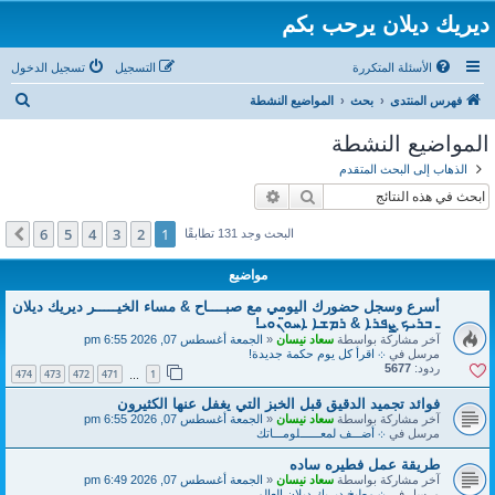
ديريك ديلان يرحب بكم
الأسئلة المتكررة
التسجيل
تسجيل الدخول
ب
فهرس المنتدى
بحث
المواضيع النشطة
ح
المواضيع النشطة
ث
الذهاب إلى البحث المتقدم
بحث
بحث متقدم
6
5
4
3
2
1
التالي
البحث وجد 131 تطابقًا
مواضيع
أسرع وسجل حضورك اليومي مع صبــــاح & مساء الخيـــــر ديريك ديلان
ـ ܒܪܝܟ̣ ܨܦܪܐ & ܪܡܫܐ ܐܚܘ̈ܢܘܝ!
آخر مشاركة بواسطة
سعاد نيسان
«
الجمعة أغسطس 07, 2026 6:55 pm
مرسل في
܀ اقرأ كل يوم حكمة جديدة!
ردود:
5677
474
473
472
471
1
…
فوائد تجميد الدقيق قبل الخبز التي يغفل عنها الكثيرون
آخر مشاركة بواسطة
سعاد نيسان
«
الجمعة أغسطس 07, 2026 6:55 pm
مرسل في
܀ أضـــف لمعــــــلومـــاتك
طريقة عمل فطيره ساده
آخر مشاركة بواسطة
سعاد نيسان
«
الجمعة أغسطس 07, 2026 6:49 pm
مرسل في
܀ مطبخ ديريك ديلان العالمي