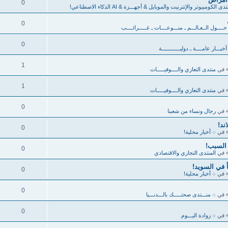
0
دى الكومبيوتر والإنترنيت والموبايل & أجهـــزة & AI الذكاء الاصطناعي!
0
ــــول الــعـالـــم ـ منـــوعــــات ـ غـــــرائــــب
0
خبـــار عامــــة ـ دوليــــــــــــة
1
 في
منتدى التعازي والــــوفيـــــات
1
 في
منتدى التعازي والــــوفيـــــات
0
 في
رجال ونساء من شعبنا
ند!
0
 في
܀ أخبار محلية!
 السبب!
0
 في
المنتدى التجاري والاقتصادي
0
 في
܀ أخبار محلية!
0
 في
܀ منـــتدى صحتـــــك بالـــدنـــيا
0
 في
܀ زوادة اليـــوم