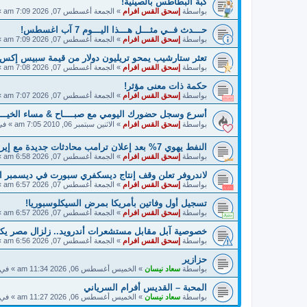
كبة البطاطس بالصينية!
بواسطة
إسحق القس افرام
»
الجمعة أغسطس 07, 2026 7:09 am
»
حـــدث فــي مثـــل هـــذا اليـــوم 7 آب اغسطس!
بواسطة
إسحق القس افرام
»
الجمعة أغسطس 07, 2026 7:09 am
»
تعثر ستارشيب يمحو تريليون دولار من قيمة سبيس إكس 
بواسطة
إسحق القس افرام
»
الجمعة أغسطس 07, 2026 7:08 am
»
حكمة ذات معنى مؤثر!
بواسطة
إسحق القس افرام
»
الجمعة أغسطس 07, 2026 7:07 am
»
أسرع وسجل حضورك اليومي مع صبــــاح & مساء الخيـــــ
بواسطة
إسحق القس افرام
»
الاثنين سبتمبر 06, 2010 7:05 am
» ف
النفط يهوي 7% بعد إعلان ترامب محادثات جديدة مع إيران!
بواسطة
إسحق القس افرام
»
الجمعة أغسطس 07, 2026 6:58 am
»
لاندروفر تعلن وقف إنتاج ديسكفري سبورت في ديسمبر ا
بواسطة
إسحق القس افرام
»
الجمعة أغسطس 07, 2026 6:57 am
»
تسجيل أول وفاتين بأمريكا بمرض السيكلوسبوريا!
بواسطة
إسحق القس افرام
»
الجمعة أغسطس 07, 2026 6:57 am
»
خصوصية آبل مقابل مستشعرات أندرويد.. زلزال مصر ي
بواسطة
إسحق القس افرام
»
الجمعة أغسطس 07, 2026 6:56 am
»
حزازير
بواسطة
سعاد نيسان
»
الخميس أغسطس 06, 2026 11:34 am
» في
المحبة – القديس أفرام السرياني
بواسطة
سعاد نيسان
»
الخميس أغسطس 06, 2026 11:27 am
» في