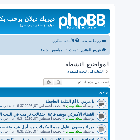
ديريك ديلان يرحب بك
موقع اجتماعي ديني منوع
روابط سريعة
الأسئلة المتكررة
فهرس المنتدى
بحث
المواضيع النشطة
المواضيع النشطة
الذهاب إلى البحث المتقدم
بحث
بحث متقدم
مواضيع
يا مريم، يا أمّ الكلمة الحافظة
بواسطة
سعاد نيسان
»
الجمعة أغسطس 07, 2026 6:37 pm
» في
سي
القضاء الأميركي يوقف قاعة احتفالات ترامب في البيت ال
بواسطة
سعاد نيسان
»
الجمعة أغسطس 07, 2026 6:34 pm
» في
܀ أ
خبراء يوصون بتناول هذه المكملات من أجل شيخوخة صح
بواسطة
سعاد نيسان
»
الجمعة أغسطس 07, 2026 6:31 pm
» في
܀ 
إنشاء فيروسات بالذكاء الاصطناعي.. مخاوف من"اختراع