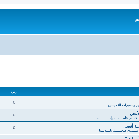
م
ردود
0
ر ومعجزات القديسين
أبيض
0
خبـــار عامــــة ـ دوليــــــــــــة
ية أفضل
0
منـــتدى صحتـــــك بالـــدنـــيا
 أمراض"