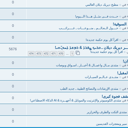
0
 في
܀ مطبخ ديريك ديلان العالمي
0
 في
܀ حـــدث فـــى مثـــل هـــذا الـــيوم!
السوقية!
0
 في
܀ حــــول الــعـالـــم ـ منـــوعــــات ـ غـــــرائــــب
0
 في
܀ اقرأ كل يوم حكمة جديدة!
ر ديريك ديلان ـ ܒܪܝܟ̣ ܨܦܪܐ & ܪܡܫܐ ܐܚܘ̈ܢܘܝ!
5676
ي
܀ اقرأ كل يوم حكمة جديدة!
474
473
472
471
470
1
…
0
 في
܀ منتدى مــال واعمــال & أخبـــار ـ اسـواق وبوصات
لمقبل!
0
 في
܀ منتــدى عــالــم السيــارات
0
 في
܀ منتدى الإرشادات والنصائح الطبية ـ جديد الطب
كشف فجوة كبرى!
0
 في
منتدى الكومبيوتر والإنترنيت والموبايل & أجهـــزة & AI الذكاء الاصطناعي!
0
منتدى النكت والطرف والحزازير
0
سير ومعجزات القديسين