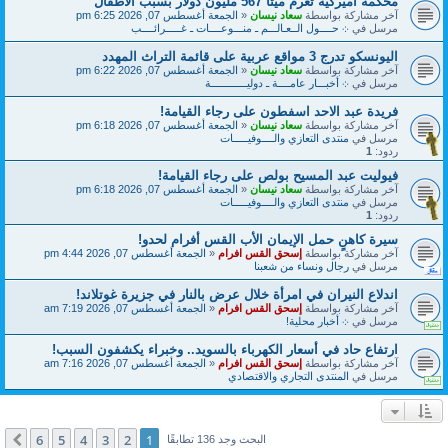
محكمة أميركية تغرم ميتا 567 مليون دولار بسبب الأطفال
آخر مشاركة بواسطة
سعاد نيسان
«
الجمعة أغسطس 07, 2026 6:25 pm
مرسل في
܀ حــــول الــعـالـــم ـ منـــوعــــات ـ غـــــرائــــب
اليونسكو تدرج 3 مواقع عربية على قائمة التراث المهدد
آخر مشاركة بواسطة
سعاد نيسان
«
الجمعة أغسطس 07, 2026 6:22 pm
مرسل في
܀ أخبـــار عامــــة ـ دوليــــــــــــة
فريدة عبد الاحد اسفطون على رجاء القيامة!
آخر مشاركة بواسطة
سعاد نيسان
«
الجمعة أغسطس 07, 2026 6:18 pm
مرسل في
منتدى التعازي والــــوفيـــــات
ردود:
1
فيوليت عبد المسيح بولص على رجاء القيامة!
آخر مشاركة بواسطة
سعاد نيسان
«
الجمعة أغسطس 07, 2026 6:18 pm
مرسل في
منتدى التعازي والــــوفيـــــات
ردود:
1
سيرة كاهنٍ حمل الإيمان الأب القس أفرام لحدو!
آخر مشاركة بواسطة
إسحق القس افرام
«
الجمعة أغسطس 07, 2026 4:44 pm
مرسل في
رجال ونساء من شعبنا
اندلاع النيران في امرأة خلال عرض بالنار في جزيرة غوتلاند!
آخر مشاركة بواسطة
إسحق القس افرام
«
الجمعة أغسطس 07, 2026 7:19 am
مرسل في
܀ أخبار محلية!
ارتفاع حاد في أسعار الكهرباء بالسويد.. وخبراء يكشفون السبب!
آخر مشاركة بواسطة
إسحق القس افرام
«
الجمعة أغسطس 07, 2026 7:16 am
مرسل في
المنتدى التجاري والاقتصادي
6
5
4
3
2
1
التالي
البحث وجد 136 تطابقًا