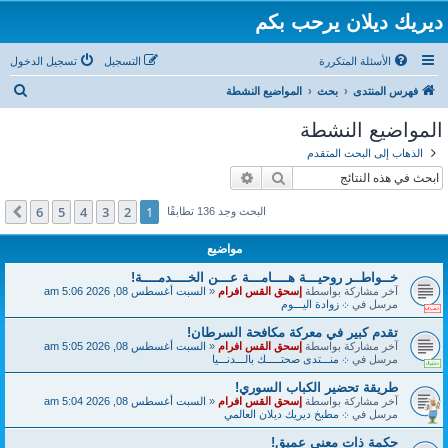
ديريك ديلان يرحب بكم
الأسئلة المتكررة
التسجيل
تسجيل الدخول
ب
فهرس المنتدى
بحث
المواضيع النشطة
ح
المواضيع النشطة
ث
الذهاب إلى البحث المتقدم
بحث
بحث متقدم
6
5
4
3
2
1
التالي
البحث وجد 136 تطابقًا
مواضيع
خــواطــر روحيـــة هــــامـــة عـــن الخــــدمــــة!
آخر مشاركة بواسطة
إسحق القس افرام
«
السبت أغسطس 08, 2026 5:06 am
مرسل في
܀ زوادة اليـــوم
تقدم كبير في معركة مكافحة السرطان!
آخر مشاركة بواسطة
إسحق القس افرام
«
السبت أغسطس 08, 2026 5:05 am
مرسل في
܀ منـــتدى صحتـــــك بالـــدنـــيا
طريقة تحضير الكباب السوري!
آخر مشاركة بواسطة
إسحق القس افرام
«
السبت أغسطس 08, 2026 5:04 am
مرسل في
܀ مطبخ ديريك ديلان العالمي
حكمة ذات معنى عميق!