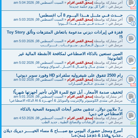
آخر مشاركة بواسطة
إسحق القس افرام
«
السبت أغسطس 08, 2026 5:04 am
مرسل في
܀ اقرأ كل يوم حكمة جديدة!
حـــدث فــي مثـــل هـــذا اليـــوم 8 آب اغسطس!
آخر مشاركة بواسطة
إسحق القس افرام
«
السبت أغسطس 08, 2026 5:03 am
مرسل في
܀ حـــدث فـــى مثـــل هـــذا الـــيوم!
قفزة في إيرادات ديزني مدعومة بانتعاش المتنزهات وتألق Toy Story
5!
آخر مشاركة بواسطة
إسحق القس افرام
«
السبت أغسطس 08, 2026 5:03 am
مرسل في
܀ حــــول الــعـالـــم ـ منـــوعــــات ـ غـــــرائــــب
الصين تستعين بالذكاء الاصطناعي لمكافحة الأنشطة المالية غير
القانونية!
آخر مشاركة بواسطة
إسحق القس افرام
«
السبت أغسطس 08, 2026 5:02 am
مرسل في
܀ منتدى مــال واعمــال & أخبـــار ـ اسـواق وبوصات
رام 2500 تتفوق على شيفروليه سلفرادو HD وفورد سوبر ديوتي!
آخر مشاركة بواسطة
إسحق القس افرام
«
السبت أغسطس 08, 2026 5:02 am
مرسل في
܀ منتــدى عــالــم السيــارات
لتخفيف صدمة الأسعار.. آبل تتيح للمرة الأولى تأجير أجهزتها شهرياً!
آخر مشاركة بواسطة
إسحق القس افرام
«
السبت أغسطس 08, 2026 5:01 am
مرسل في
منتدى الكومبيوتر والإنترنيت والموبايل & أجهـــزة & AI الذكاء الاصطناعي!
بـ7 ملايين دولار.. تدشين مختبر أبحاث الديمومة الصحية بالذكاء
الاصطناعي في دبي!
آخر مشاركة بواسطة
إسحق القس افرام
«
السبت أغسطس 08, 2026 4:53 am
مرسل في
܀ منتدى الإرشادات والنصائح الطبية ـ جديد الطب
أسرع وسجل حضورك اليومي مع صبــــاح & مساء الخيـــــر ديريك ديلان
ـ ܒܪܝܟ̣ ܨܦܪܐ & ܪܡܫܐ ܐܚܘ̈ܢܘܝ!