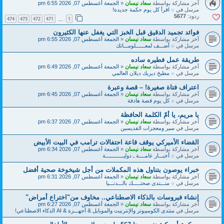
آخر مشاركة بواسطة
سعاد نيسان
«
الجمعة أغسطس 07, 2026 6:55 pm
مرسل في
܀ اقرأ كل يوم حكمة جديدة!
ردود:
5677
474
473
472
471
1
…
فوائد تجميد الدقيق قبل الخبز التي يغفل عنها الكثيرون
آخر مشاركة بواسطة
سعاد نيسان
«
الجمعة أغسطس 07, 2026 6:55 pm
مرسل في
܀ أضـــف لمعــــــلومـــاتك
طريقة عمل فطيره ساده
آخر مشاركة بواسطة
سعاد نيسان
«
الجمعة أغسطس 07, 2026 6:49 pm
مرسل في
܀ مطبخ ديريك ديلان العالمي
اعتراف فتاة صغيرة! – قصة وعبرة
آخر مشاركة بواسطة
سعاد نيسان
«
الجمعة أغسطس 07, 2026 6:45 pm
مرسل في
܀ كل يوم قصة هادفة
يا مريم، يا أمّ الكلمة الحافظة
آخر مشاركة بواسطة
سعاد نيسان
«
الجمعة أغسطس 07, 2026 6:37 pm
مرسل في
سير ومعجزات القديسين
القضاء الأميركي يوقف قاعة احتفالات ترامب في البيت الأبيض
آخر مشاركة بواسطة
سعاد نيسان
«
الجمعة أغسطس 07, 2026 6:34 pm
مرسل في
܀ أخبـــار عامــــة ـ دوليــــــــــــة
خبراء يوصون بتناول هذه المكملات من أجل شيخوخة صحية أفضل
آخر مشاركة بواسطة
سعاد نيسان
«
الجمعة أغسطس 07, 2026 6:31 pm
مرسل في
܀ منـــتدى صحتـــــك بالـــدنـــيا
إنشاء فيروسات بالذكاء الاصطناعي.. مخاوف من"اختراع أمراض"
آخر مشاركة بواسطة
سعاد نيسان
«
الجمعة أغسطس 07, 2026 6:27 pm
مرسل في
منتدى الكومبيوتر والإنترنيت والموبايل & أجهـــزة & AI الذكاء الاصطناعي!