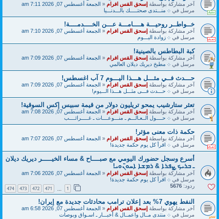
آخر مشاركة بواسطة
إسحق القس افرام
«
الجمعة أغسطس 07, 2026 7:11 am
مرسل في
܀ منـــتدى صحتـــــك بالـــدنـــيا
خــواطــر روحيـــة هــــامـــة عـــن الخــــدمــــة!
آخر مشاركة بواسطة
إسحق القس افرام
«
الجمعة أغسطس 07, 2026 7:10 am
مرسل في
܀ زوادة اليـــوم
كبة البطاطس بالصينية!
آخر مشاركة بواسطة
إسحق القس افرام
«
الجمعة أغسطس 07, 2026 7:09 am
مرسل في
܀ مطبخ ديريك ديلان العالمي
حـــدث فــي مثـــل هـــذا اليـــوم 7 آب اغسطس!
آخر مشاركة بواسطة
إسحق القس افرام
«
الجمعة أغسطس 07, 2026 7:09 am
مرسل في
܀ حـــدث فـــى مثـــل هـــذا الـــيوم!
تعثر ستارشيب يمحو تريليون دولار من قيمة سبيس إكس السوقية!
آخر مشاركة بواسطة
إسحق القس افرام
«
الجمعة أغسطس 07, 2026 7:08 am
مرسل في
܀ حــــول الــعـالـــم ـ منـــوعــــات ـ غـــــرائــــب
حكمة ذات معنى مؤثر!
آخر مشاركة بواسطة
إسحق القس افرام
«
الجمعة أغسطس 07, 2026 7:07 am
مرسل في
܀ اقرأ كل يوم حكمة جديدة!
أسرع وسجل حضورك اليومي مع صبــــاح & مساء الخيـــــر ديريك ديلان
ـ ܒܪܝܟ̣ ܨܦܪܐ & ܪܡܫܐ ܐܚܘ̈ܢܘܝ!
آخر مشاركة بواسطة
إسحق القس افرام
«
الجمعة أغسطس 07, 2026 7:06 am
مرسل في
܀ اقرأ كل يوم حكمة جديدة!
ردود:
5676
474
473
472
471
1
…
النفط يهوي 7% بعد إعلان ترامب محادثات جديدة مع إيران!
آخر مشاركة بواسطة
إسحق القس افرام
«
الجمعة أغسطس 07, 2026 6:58 am
مرسل في
܀ منتدى مــال واعمــال & أخبـــار ـ اسـواق وبوصات