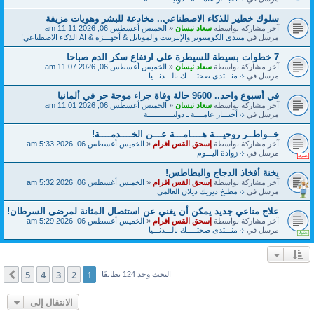
سلوك خطير للذكاء الاصطناعي.. مخادعة للبشر وهويات مزيفة
آخر مشاركة بواسطة
سعاد نيسان
«
الخميس أغسطس 06, 2026 11:11 am
مرسل في
منتدى الكومبيوتر والإنترنيت والموبايل & أجهـــزة & AI الذكاء الاصطناعي!
7 خطوات بسيطة للسيطرة على ارتفاع سكر الدم صباحا
آخر مشاركة بواسطة
سعاد نيسان
«
الخميس أغسطس 06, 2026 11:07 am
مرسل في
܀ منـــتدى صحتـــــك بالـــدنـــيا
في أسبوع واحد.. 9600 حالة وفاة جراء موجة حر في ألمانيا
آخر مشاركة بواسطة
سعاد نيسان
«
الخميس أغسطس 06, 2026 11:01 am
مرسل في
܀ أخبـــار عامــــة ـ دوليــــــــــــة
خــواطــر روحيـــة هــــامـــة عـــن الخــــدمــــة!
آخر مشاركة بواسطة
إسحق القس افرام
«
الخميس أغسطس 06, 2026 5:33 am
مرسل في
܀ زوادة اليـــوم
يخنة أفخاذ الدجاج والبطاطس!
آخر مشاركة بواسطة
إسحق القس افرام
«
الخميس أغسطس 06, 2026 5:32 am
مرسل في
܀ مطبخ ديريك ديلان العالمي
علاج مناعي جديد يمكن أن يغني عن استئصال المثانة لمرضى السرطان!
آخر مشاركة بواسطة
إسحق القس افرام
«
الخميس أغسطس 06, 2026 5:29 am
مرسل في
܀ منـــتدى صحتـــــك بالـــدنـــيا
5
4
3
2
1
التالي
البحث وجد 124 تطابقًا
الانتقال إلى