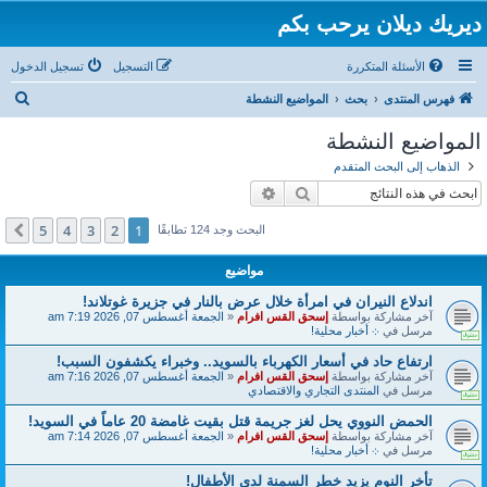
ديريك ديلان يرحب بكم
الأسئلة المتكررة
التسجيل
تسجيل الدخول
ب
فهرس المنتدى
بحث
المواضيع النشطة
ح
المواضيع النشطة
ث
الذهاب إلى البحث المتقدم
بحث
بحث متقدم
5
4
3
2
1
التالي
البحث وجد 124 تطابقًا
مواضيع
اندلاع النيران في امرأة خلال عرض بالنار في جزيرة غوتلاند!
آخر مشاركة بواسطة
إسحق القس افرام
«
الجمعة أغسطس 07, 2026 7:19 am
مرسل في
܀ أخبار محلية!
ارتفاع حاد في أسعار الكهرباء بالسويد.. وخبراء يكشفون السبب!
آخر مشاركة بواسطة
إسحق القس افرام
«
الجمعة أغسطس 07, 2026 7:16 am
مرسل في
المنتدى التجاري والاقتصادي
الحمض النووي يحل لغز جريمة قتل بقيت غامضة 20 عاماً في السويد!
آخر مشاركة بواسطة
إسحق القس افرام
«
الجمعة أغسطس 07, 2026 7:14 am
مرسل في
܀ أخبار محلية!
تأخر النوم يزيد خطر السمنة لدى الأطفال!