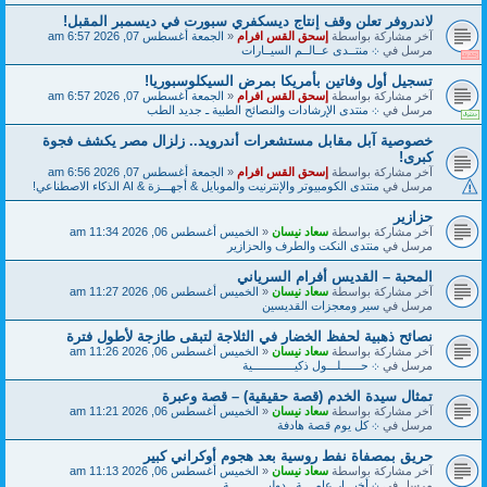
لاندروفر تعلن وقف إنتاج ديسكفري سبورت في ديسمبر المقبل!
آخر مشاركة بواسطة
إسحق القس افرام
«
الجمعة أغسطس 07, 2026 6:57 am
مرسل في
܀ منتــدى عــالــم السيــارات
تسجيل أول وفاتين بأمريكا بمرض السيكلوسبوريا!
آخر مشاركة بواسطة
إسحق القس افرام
«
الجمعة أغسطس 07, 2026 6:57 am
مرسل في
܀ منتدى الإرشادات والنصائح الطبية ـ جديد الطب
خصوصية آبل مقابل مستشعرات أندرويد.. زلزال مصر يكشف فجوة
كبرى!
آخر مشاركة بواسطة
إسحق القس افرام
«
الجمعة أغسطس 07, 2026 6:56 am
مرسل في
منتدى الكومبيوتر والإنترنيت والموبايل & أجهـــزة & AI الذكاء الاصطناعي!
حزازير
آخر مشاركة بواسطة
سعاد نيسان
«
الخميس أغسطس 06, 2026 11:34 am
مرسل في
منتدى النكت والطرف والحزازير
المحبة – القديس أفرام السرياني
آخر مشاركة بواسطة
سعاد نيسان
«
الخميس أغسطس 06, 2026 11:27 am
مرسل في
سير ومعجزات القديسين
نصائح ذهبية لحفظ الخضار في الثلاجة لتبقى طازجة لأطول فترة
آخر مشاركة بواسطة
سعاد نيسان
«
الخميس أغسطس 06, 2026 11:26 am
مرسل في
܀ حــــــلـــول ذكيـــــــــــــية
تمثال سيدة الخدم (قصة حقيقية) – قصة وعبرة
آخر مشاركة بواسطة
سعاد نيسان
«
الخميس أغسطس 06, 2026 11:21 am
مرسل في
܀ كل يوم قصة هادفة
حريق بمصفاة نفط روسية بعد هجوم أوكراني كبير
آخر مشاركة بواسطة
سعاد نيسان
«
الخميس أغسطس 06, 2026 11:13 am
مرسل في
܀ أخبـــار عامــــة ـ دوليــــــــــــة