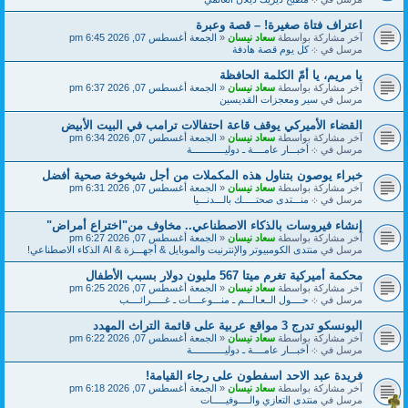
اعتراف فتاة صغيرة! – قصة وعبرة
آخر مشاركة بواسطة
سعاد نيسان
«
الجمعة أغسطس 07, 2026 6:45 pm
مرسل في
܀ كل يوم قصة هادفة
يا مريم، يا أمّ الكلمة الحافظة
آخر مشاركة بواسطة
سعاد نيسان
«
الجمعة أغسطس 07, 2026 6:37 pm
مرسل في
سير ومعجزات القديسين
القضاء الأميركي يوقف قاعة احتفالات ترامب في البيت الأبيض
آخر مشاركة بواسطة
سعاد نيسان
«
الجمعة أغسطس 07, 2026 6:34 pm
مرسل في
܀ أخبـــار عامــــة ـ دوليــــــــــــة
خبراء يوصون بتناول هذه المكملات من أجل شيخوخة صحية أفضل
آخر مشاركة بواسطة
سعاد نيسان
«
الجمعة أغسطس 07, 2026 6:31 pm
مرسل في
܀ منـــتدى صحتـــــك بالـــدنـــيا
إنشاء فيروسات بالذكاء الاصطناعي.. مخاوف من"اختراع أمراض"
آخر مشاركة بواسطة
سعاد نيسان
«
الجمعة أغسطس 07, 2026 6:27 pm
مرسل في
منتدى الكومبيوتر والإنترنيت والموبايل & أجهـــزة & AI الذكاء الاصطناعي!
محكمة أميركية تغرم ميتا 567 مليون دولار بسبب الأطفال
آخر مشاركة بواسطة
سعاد نيسان
«
الجمعة أغسطس 07, 2026 6:25 pm
مرسل في
܀ حــــول الــعـالـــم ـ منـــوعــــات ـ غـــــرائــــب
اليونسكو تدرج 3 مواقع عربية على قائمة التراث المهدد
آخر مشاركة بواسطة
سعاد نيسان
«
الجمعة أغسطس 07, 2026 6:22 pm
مرسل في
܀ أخبـــار عامــــة ـ دوليــــــــــــة
فريدة عبد الاحد اسفطون على رجاء القيامة!
آخر مشاركة بواسطة
سعاد نيسان
«
الجمعة أغسطس 07, 2026 6:18 pm
مرسل في
منتدى التعازي والــــوفيـــــات