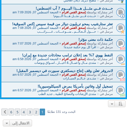
مرسل في
܀ مطبخ ديريك ديلان العالمي
حـــدث فــي مثـــل هـــذا اليـــوم 7 آب اغسطس!
آخر مشاركة بواسطة
إسحق القس افرام
«
الجمعة أغسطس 07, 2026 7:09 am
مرسل في
܀ حـــدث فـــى مثـــل هـــذا الـــيوم!
تعثر ستارشيب يمحو تريليون دولار من قيمة سبيس إكس السوقية!
آخر مشاركة بواسطة
إسحق القس افرام
«
الجمعة أغسطس 07, 2026 7:08 am
مرسل في
܀ حــــول الــعـالـــم ـ منـــوعــــات ـ غـــــرائــــب
حكمة ذات معنى مؤثر!
آخر مشاركة بواسطة
إسحق القس افرام
«
الجمعة أغسطس 07, 2026 7:07 am
مرسل في
܀ اقرأ كل يوم حكمة جديدة!
النفط يهوي 7% بعد إعلان ترامب محادثات جديدة مع إيران!
آخر مشاركة بواسطة
إسحق القس افرام
«
الجمعة أغسطس 07, 2026 6:58 am
مرسل في
܀ منتدى مــال واعمــال & أخبـــار ـ اسـواق وبوصات
لاندروفر تعلن وقف إنتاج ديسكفري سبورت في ديسمبر المقبل!
آخر مشاركة بواسطة
إسحق القس افرام
«
الجمعة أغسطس 07, 2026 6:57 am
مرسل في
܀ منتــدى عــالــم السيــارات
تسجيل أول وفاتين بأمريكا بمرض السيكلوسبوريا!
آخر مشاركة بواسطة
إسحق القس افرام
«
الجمعة أغسطس 07, 2026 6:57 am
مرسل في
܀ منتدى الإرشادات والنصائح الطبية ـ جديد الطب
6
5
4
3
2
1
التالي
البحث وجد 131 تطابقًا
الانتقال إلى