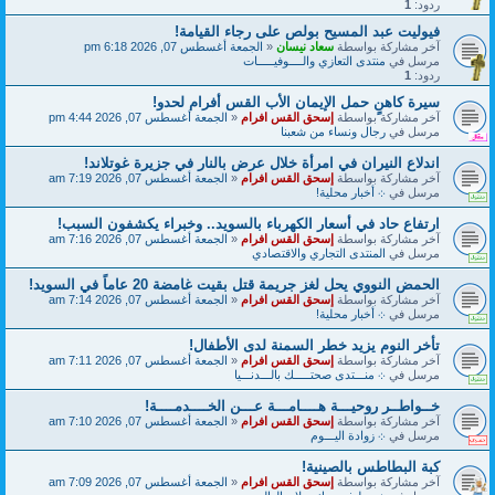
ردود:
1
فيوليت عبد المسيح بولص على رجاء القيامة!
آخر مشاركة بواسطة
سعاد نيسان
«
الجمعة أغسطس 07, 2026 6:18 pm
مرسل في
منتدى التعازي والــــوفيـــــات
ردود:
1
سيرة كاهنٍ حمل الإيمان الأب القس أفرام لحدو!
آخر مشاركة بواسطة
إسحق القس افرام
«
الجمعة أغسطس 07, 2026 4:44 pm
مرسل في
رجال ونساء من شعبنا
اندلاع النيران في امرأة خلال عرض بالنار في جزيرة غوتلاند!
آخر مشاركة بواسطة
إسحق القس افرام
«
الجمعة أغسطس 07, 2026 7:19 am
مرسل في
܀ أخبار محلية!
ارتفاع حاد في أسعار الكهرباء بالسويد.. وخبراء يكشفون السبب!
آخر مشاركة بواسطة
إسحق القس افرام
«
الجمعة أغسطس 07, 2026 7:16 am
مرسل في
المنتدى التجاري والاقتصادي
الحمض النووي يحل لغز جريمة قتل بقيت غامضة 20 عاماً في السويد!
آخر مشاركة بواسطة
إسحق القس افرام
«
الجمعة أغسطس 07, 2026 7:14 am
مرسل في
܀ أخبار محلية!
تأخر النوم يزيد خطر السمنة لدى الأطفال!
آخر مشاركة بواسطة
إسحق القس افرام
«
الجمعة أغسطس 07, 2026 7:11 am
مرسل في
܀ منـــتدى صحتـــــك بالـــدنـــيا
خــواطــر روحيـــة هــــامـــة عـــن الخــــدمــــة!
آخر مشاركة بواسطة
إسحق القس افرام
«
الجمعة أغسطس 07, 2026 7:10 am
مرسل في
܀ زوادة اليـــوم
كبة البطاطس بالصينية!
آخر مشاركة بواسطة
إسحق القس افرام
«
الجمعة أغسطس 07, 2026 7:09 am