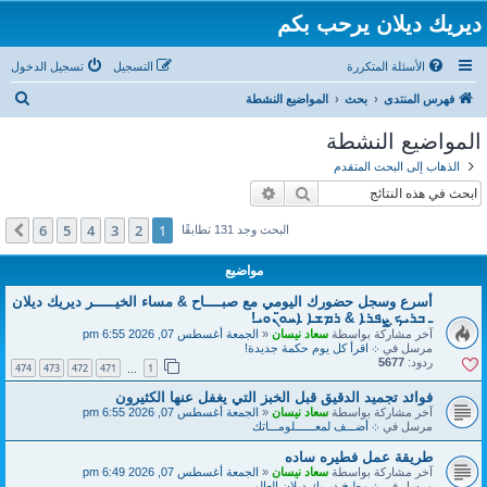
ديريك ديلان يرحب بكم
الأسئلة المتكررة
التسجيل
تسجيل الدخول
ب
فهرس المنتدى
بحث
المواضيع النشطة
ح
المواضيع النشطة
ث
الذهاب إلى البحث المتقدم
بحث
بحث متقدم
6
5
4
3
2
1
التالي
البحث وجد 131 تطابقًا
مواضيع
أسرع وسجل حضورك اليومي مع صبــــاح & مساء الخيـــــر ديريك ديلان
ـ ܒܪܝܟ̣ ܨܦܪܐ & ܪܡܫܐ ܐܚܘ̈ܢܘܝ!
آخر مشاركة بواسطة
سعاد نيسان
«
الجمعة أغسطس 07, 2026 6:55 pm
مرسل في
܀ اقرأ كل يوم حكمة جديدة!
ردود:
5677
474
473
472
471
1
…
فوائد تجميد الدقيق قبل الخبز التي يغفل عنها الكثيرون
آخر مشاركة بواسطة
سعاد نيسان
«
الجمعة أغسطس 07, 2026 6:55 pm
مرسل في
܀ أضـــف لمعــــــلومـــاتك
طريقة عمل فطيره ساده
آخر مشاركة بواسطة
سعاد نيسان
«
الجمعة أغسطس 07, 2026 6:49 pm
مرسل في
܀ مطبخ ديريك ديلان العالمي