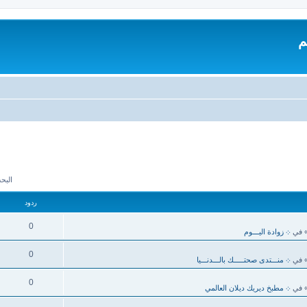
م
البحث 
ردود
0
 في
܀ زوادة اليـــوم
0
 في
܀ منـــتدى صحتـــــك بالـــدنـــيا
0
 في
܀ مطبخ ديريك ديلان العالمي