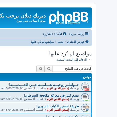
ديريك ديلان يرحب بك
موقع اجتماعي ديني منوع
روابط سريعة
الأسئلة المتكررة
فهرس المنتدى
بحث
مواضيع لم يُرد عليها
مواضيع لم يُرد عليها
الذهاب إلى البحث المتقدم
بحث
بحث متقدم
مواضيع
خــواطــر روحيـــة هــــامـــة عـــن الخــــدمــــة!
بواسطة
إسحق القس افرام
»
السبت أغسطس 08, 2026 5:06 am
»
تقدم كبير في معركة مكافحة السرطان!
بواسطة
إسحق القس افرام
»
السبت أغسطس 08, 2026 5:05 am
»
طريقة تحضير الكباب السوري!
بواسطة
إسحق القس افرام
»
السبت أغسطس 08, 2026 5:04 am
»
حكمة ذات معنى عميق!