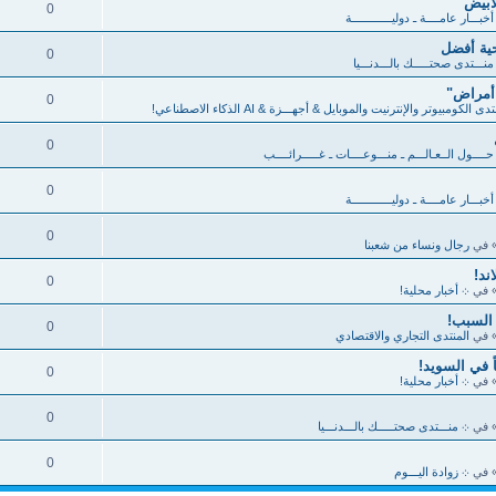
أبيض
0
خبـــار عامــــة ـ دوليــــــــــــة
ية أفضل
0
منـــتدى صحتـــــك بالـــدنـــيا
 أمراض"
0
دى الكومبيوتر والإنترنيت والموبايل & أجهـــزة & AI الذكاء الاصطناعي!
0
ــــول الــعـالـــم ـ منـــوعــــات ـ غـــــرائــــب
0
خبـــار عامــــة ـ دوليــــــــــــة
0
 في
رجال ونساء من شعبنا
ند!
0
 في
܀ أخبار محلية!
 السبب!
0
 في
المنتدى التجاري والاقتصادي
0
 في
܀ أخبار محلية!
0
 في
܀ منـــتدى صحتـــــك بالـــدنـــيا
0
 في
܀ زوادة اليـــوم