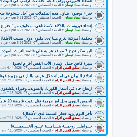
القضاء الأميركي يوقف قاعة احتفالات ترامب في البيت ال
بواسطة
سعاد نيسان
»
الجمعة أغسطس 07, 2026 6:34 pm
» في
܀ أ
خبراء يوصون بتناول هذه المكملات من أجل شيخوخة صح
بواسطة
سعاد نيسان
»
الجمعة أغسطس 07, 2026 6:31 pm
» في
܀ 
إنشاء فيروسات بالذكاء الاصطناعي.. مخاوف من"اختراع
بواسطة
سعاد نيسان
»
الجمعة أغسطس 07, 2026 6:27 pm
» في
منت
محكمة أميركية تغرم ميتا 567 مليون دولار بسبب الأطفال
بواسطة
سعاد نيسان
»
الجمعة أغسطس 07, 2026 6:25 pm
» في
܀ ح
اليونسكو تدرج 3 مواقع عربية على قائمة التراث المهدد
بواسطة
سعاد نيسان
»
الجمعة أغسطس 07, 2026 6:22 pm
» في
܀ أ
سيرة كاهنٍ حمل الإيمان الأب القس أفرام لحدو!
بواسطة
إسحق القس افرام
»
الجمعة أغسطس 07, 2026 4:44 pm
»
اندلاع النيران في امرأة خلال عرض بالنار في جزيرة غوتلا
بواسطة
إسحق القس افرام
»
الجمعة أغسطس 07, 2026 7:19 am
»
ارتفاع حاد في أسعار الكهرباء بالسويد.. وخبراء يكشفون
بواسطة
إسحق القس افرام
»
الجمعة أغسطس 07, 2026 7:16 am
»
الحمض النووي يحل لغز جريمة قتل بقيت غامضة 20 عاماً في السويد!
بواسطة
إسحق القس افرام
»
الجمعة أغسطس 07, 2026 7:14 am
»
تأخر النوم يزيد خطر السمنة لدى الأطفال!
بواسطة
إسحق القس افرام
»
الجمعة أغسطس 07, 2026 7:11 am
»
خــواطــر روحيـــة هــــامـــة عـــن الخــــدمــــة!
بواسطة
إسحق القس افرام
»
الجمعة أغسطس 07, 2026 7:10 am
»