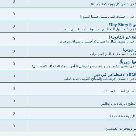
0
 في
܀ اقرأ كل يوم حكمة جديدة!
0
 في
܀ حـــدث فـــى مثـــل هـــذا الـــيوم!
To!
0
 في
܀ حــــول الــعـالـــم ـ منـــوعــــات ـ غـــــرائــــب
 غير القانونية!
0
 في
܀ منتدى مــال واعمــال & أخبـــار ـ اسـواق وبوصات
0
 في
܀ منتــدى عــالــم السيــارات
ا شهرياً!
0
 في
منتدى الكومبيوتر والإنترنيت والموبايل & أجهـــزة & AI الذكاء الاصطناعي!
0
 في
܀ منتدى الإرشادات والنصائح الطبية ـ جديد الطب
0
أضـــف لمعــــــلومـــاتك
0
مطبخ ديريك ديلان العالمي
0
كل يوم قصة هادفة
0
ر ومعجزات القديسين