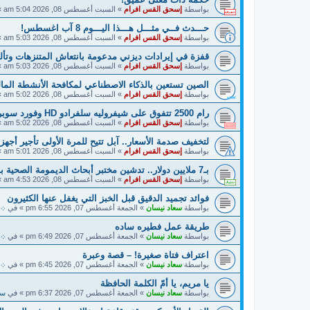
بواسطة
إسحق القس افرام
»
السبت أغسطس 08, 2026 5:04 am
»
حـــدث فــي مثـــل هـــذا اليـــوم 8 آب اغسطس!
بواسطة
إسحق القس افرام
»
السبت أغسطس 08, 2026 5:03 am
»
قفزة في إيرادات ديزني مدعومة بانتعاش المتنزهات وتألق y Story 5
بواسطة
إسحق القس افرام
»
السبت أغسطس 08, 2026 5:03 am
»
الصين تستعين بالذكاء الاصطناعي لمكافحة الأنشطة المالية
بواسطة
إسحق القس افرام
»
السبت أغسطس 08, 2026 5:02 am
»
رام 2500 تتفوق على شيفروليه سلفرادو HD وفورد سوبر ديوتي!
بواسطة
إسحق القس افرام
»
السبت أغسطس 08, 2026 5:02 am
»
لتخفيف صدمة الأسعار.. آبل تتيح للمرة الأولى تأجير أجهزته
بواسطة
إسحق القس افرام
»
السبت أغسطس 08, 2026 5:01 am
»
بـ7 ملايين دولار.. تدشين مختبر أبحاث الديمومة الصحية بالذكاء الاصطناعي في دبي!
بواسطة
إسحق القس افرام
»
السبت أغسطس 08, 2026 4:53 am
»
فوائد تجميد الدقيق قبل الخبز التي يغفل عنها الكثيرون
بواسطة
سعاد نيسان
»
الجمعة أغسطس 07, 2026 6:55 pm
» في
܀ 
طريقة عمل فطيره ساده
بواسطة
سعاد نيسان
»
الجمعة أغسطس 07, 2026 6:49 pm
» في
܀ 
اعتراف فتاة صغيرة! – قصة وعبرة
بواسطة
سعاد نيسان
»
الجمعة أغسطس 07, 2026 6:45 pm
» في
܀ 
يا مريم، يا أمّ الكلمة الحافظة
بواسطة
سعاد نيسان
»
الجمعة أغسطس 07, 2026 6:37 pm
» في
سي