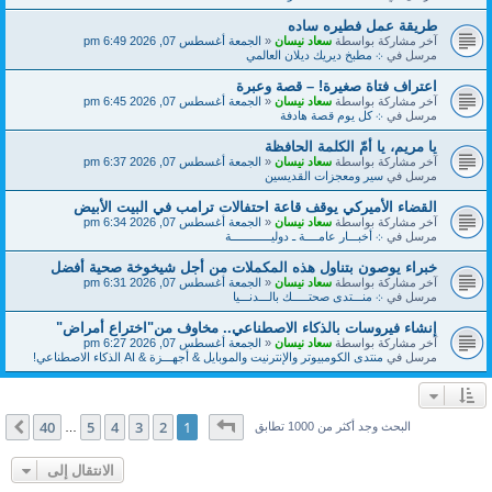
طريقة عمل فطيره ساده
آخر مشاركة بواسطة
سعاد نيسان
«
الجمعة أغسطس 07, 2026 6:49 pm
مرسل في
܀ مطبخ ديريك ديلان العالمي
اعتراف فتاة صغيرة! – قصة وعبرة
آخر مشاركة بواسطة
سعاد نيسان
«
الجمعة أغسطس 07, 2026 6:45 pm
مرسل في
܀ كل يوم قصة هادفة
يا مريم، يا أمّ الكلمة الحافظة
آخر مشاركة بواسطة
سعاد نيسان
«
الجمعة أغسطس 07, 2026 6:37 pm
مرسل في
سير ومعجزات القديسين
القضاء الأميركي يوقف قاعة احتفالات ترامب في البيت الأبيض
آخر مشاركة بواسطة
سعاد نيسان
«
الجمعة أغسطس 07, 2026 6:34 pm
مرسل في
܀ أخبـــار عامــــة ـ دوليــــــــــــة
خبراء يوصون بتناول هذه المكملات من أجل شيخوخة صحية أفضل
آخر مشاركة بواسطة
سعاد نيسان
«
الجمعة أغسطس 07, 2026 6:31 pm
مرسل في
܀ منـــتدى صحتـــــك بالـــدنـــيا
إنشاء فيروسات بالذكاء الاصطناعي.. مخاوف من"اختراع أمراض"
آخر مشاركة بواسطة
سعاد نيسان
«
الجمعة أغسطس 07, 2026 6:27 pm
مرسل في
منتدى الكومبيوتر والإنترنيت والموبايل & أجهـــزة & AI الذكاء الاصطناعي!
صفحة
1
من
40
40
5
4
3
2
1
التالي
البحث وجد أكثر من 1000 تطابق
…
الانتقال إلى