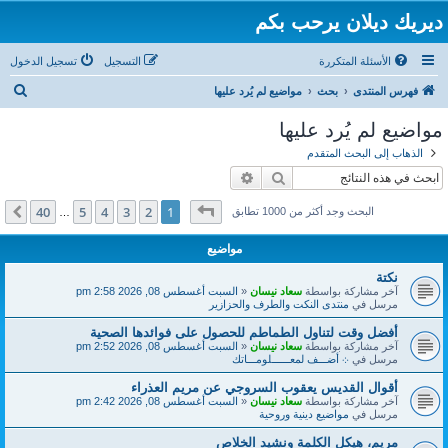
ديريك ديلان يرحب بكم
الأسئلة المتكررة
التسجيل
تسجيل الدخول
ب
فهرس المنتدى
بحث
مواضيع لم يُرد عليها
ح
مواضيع لم يُرد عليها
ث
الذهاب إلى البحث المتقدم
بحث
بحث متقدم
صفحة
1
من
40
40
5
4
3
2
1
التالي
البحث وجد أكثر من 1000 تطابق
…
مواضيع
نكتة
آخر مشاركة بواسطة
سعاد نيسان
«
السبت أغسطس 08, 2026 2:58 pm
مرسل في
منتدى النكت والطرف والحزازير
أفضل وقت لتناول الطماطم للحصول على فوائدها الصحية
آخر مشاركة بواسطة
سعاد نيسان
«
السبت أغسطس 08, 2026 2:52 pm
مرسل في
܀ أضـــف لمعــــــلومـــاتك
أقوال القديس يعقوب السروجي عن مريم العذراء
آخر مشاركة بواسطة
سعاد نيسان
«
السبت أغسطس 08, 2026 2:42 pm
مرسل في
مواضيع دينية وروحية
مريم، هيكل الكلمة ونشيد الخلاص