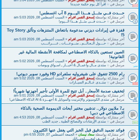
مرسل في
܀ اقرأ كل يوم حكمة جديدة!
حـــدث فــي مثـــل هـــذا اليـــوم 8 آب اغسطس!
آخر مشاركة بواسطة
إسحق القس افرام
«
السبت أغسطس 08, 2026 5:03 am
مرسل في
܀ حـــدث فـــى مثـــل هـــذا الـــيوم!
قفزة في إيرادات ديزني مدعومة بانتعاش المتنزهات وتألق Toy Story
5!
آخر مشاركة بواسطة
إسحق القس افرام
«
السبت أغسطس 08, 2026 5:03 am
مرسل في
܀ حــــول الــعـالـــم ـ منـــوعــــات ـ غـــــرائــــب
الصين تستعين بالذكاء الاصطناعي لمكافحة الأنشطة المالية غير
القانونية!
آخر مشاركة بواسطة
إسحق القس افرام
«
السبت أغسطس 08, 2026 5:02 am
مرسل في
܀ منتدى مــال واعمــال & أخبـــار ـ اسـواق وبوصات
رام 2500 تتفوق على شيفروليه سلفرادو HD وفورد سوبر ديوتي!
آخر مشاركة بواسطة
إسحق القس افرام
«
السبت أغسطس 08, 2026 5:02 am
مرسل في
܀ منتــدى عــالــم السيــارات
لتخفيف صدمة الأسعار.. آبل تتيح للمرة الأولى تأجير أجهزتها شهرياً!
آخر مشاركة بواسطة
إسحق القس افرام
«
السبت أغسطس 08, 2026 5:01 am
مرسل في
منتدى الكومبيوتر والإنترنيت والموبايل & أجهـــزة & AI الذكاء الاصطناعي!
بـ7 ملايين دولار.. تدشين مختبر أبحاث الديمومة الصحية بالذكاء
الاصطناعي في دبي!
آخر مشاركة بواسطة
إسحق القس افرام
«
السبت أغسطس 08, 2026 4:53 am
مرسل في
܀ منتدى الإرشادات والنصائح الطبية ـ جديد الطب
فوائد تجميد الدقيق قبل الخبز التي يغفل عنها الكثيرون
آخر مشاركة بواسطة
سعاد نيسان
«
الجمعة أغسطس 07, 2026 6:55 pm
مرسل في
܀ أضـــف لمعــــــلومـــاتك