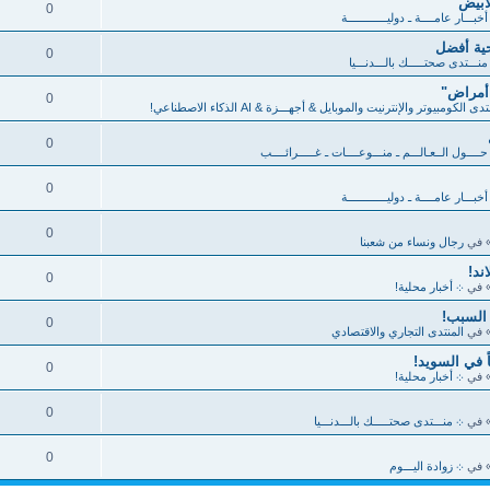
أبيض
0
خبـــار عامــــة ـ دوليــــــــــــة
ية أفضل
0
منـــتدى صحتـــــك بالـــدنـــيا
 أمراض"
0
دى الكومبيوتر والإنترنيت والموبايل & أجهـــزة & AI الذكاء الاصطناعي!
0
ــــول الــعـالـــم ـ منـــوعــــات ـ غـــــرائــــب
0
خبـــار عامــــة ـ دوليــــــــــــة
0
 في
رجال ونساء من شعبنا
ند!
0
 في
܀ أخبار محلية!
 السبب!
0
 في
المنتدى التجاري والاقتصادي
0
 في
܀ أخبار محلية!
0
 في
܀ منـــتدى صحتـــــك بالـــدنـــيا
0
 في
܀ زوادة اليـــوم