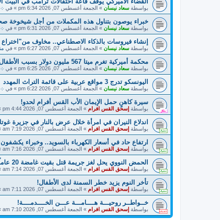
القضاء الأميركي يوقف قاعة احتفالات ترامب في البيت ال
بواسطة
سعاد نيسان
»
الجمعة أغسطس 07, 2026 6:34 pm
» في
܀ أ
خبراء يوصون بتناول هذه المكملات من أجل شيخوخة صح
بواسطة
سعاد نيسان
»
الجمعة أغسطس 07, 2026 6:31 pm
» في
܀ 
إنشاء فيروسات بالذكاء الاصطناعي.. مخاوف من"اختراع
بواسطة
سعاد نيسان
»
الجمعة أغسطس 07, 2026 6:27 pm
» في
منت
محكمة أميركية تغرم ميتا 567 مليون دولار بسبب الأطفال
بواسطة
سعاد نيسان
»
الجمعة أغسطس 07, 2026 6:25 pm
» في
܀ ح
اليونسكو تدرج 3 مواقع عربية على قائمة التراث المهدد
بواسطة
سعاد نيسان
»
الجمعة أغسطس 07, 2026 6:22 pm
» في
܀ أ
سيرة كاهنٍ حمل الإيمان الأب القس أفرام لحدو!
بواسطة
إسحق القس افرام
»
الجمعة أغسطس 07, 2026 4:44 pm
»
اندلاع النيران في امرأة خلال عرض بالنار في جزيرة غوتلا
بواسطة
إسحق القس افرام
»
الجمعة أغسطس 07, 2026 7:19 am
»
ارتفاع حاد في أسعار الكهرباء بالسويد.. وخبراء يكشفون
بواسطة
إسحق القس افرام
»
الجمعة أغسطس 07, 2026 7:16 am
»
الحمض النووي يحل لغز جريمة قتل بقيت غامضة 20 عاماً في السويد!
بواسطة
إسحق القس افرام
»
الجمعة أغسطس 07, 2026 7:14 am
»
تأخر النوم يزيد خطر السمنة لدى الأطفال!
بواسطة
إسحق القس افرام
»
الجمعة أغسطس 07, 2026 7:11 am
»
خــواطــر روحيـــة هــــامـــة عـــن الخــــدمــــة!
بواسطة
إسحق القس افرام
»
الجمعة أغسطس 07, 2026 7:10 am
»