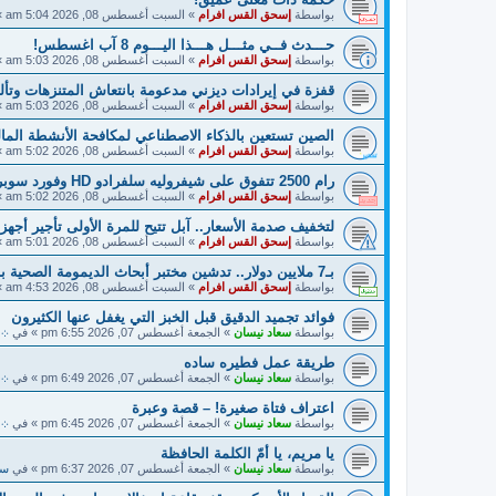
بواسطة
إسحق القس افرام
»
السبت أغسطس 08, 2026 5:04 am
»
حـــدث فــي مثـــل هـــذا اليـــوم 8 آب اغسطس!
بواسطة
إسحق القس افرام
»
السبت أغسطس 08, 2026 5:03 am
»
قفزة في إيرادات ديزني مدعومة بانتعاش المتنزهات وتألق y Story 5
بواسطة
إسحق القس افرام
»
السبت أغسطس 08, 2026 5:03 am
»
الصين تستعين بالذكاء الاصطناعي لمكافحة الأنشطة المالية
بواسطة
إسحق القس افرام
»
السبت أغسطس 08, 2026 5:02 am
»
رام 2500 تتفوق على شيفروليه سلفرادو HD وفورد سوبر ديوتي!
بواسطة
إسحق القس افرام
»
السبت أغسطس 08, 2026 5:02 am
»
لتخفيف صدمة الأسعار.. آبل تتيح للمرة الأولى تأجير أجهزته
بواسطة
إسحق القس افرام
»
السبت أغسطس 08, 2026 5:01 am
»
بـ7 ملايين دولار.. تدشين مختبر أبحاث الديمومة الصحية بالذكاء الاصطناعي في دبي!
بواسطة
إسحق القس افرام
»
السبت أغسطس 08, 2026 4:53 am
»
فوائد تجميد الدقيق قبل الخبز التي يغفل عنها الكثيرون
بواسطة
سعاد نيسان
»
الجمعة أغسطس 07, 2026 6:55 pm
» في
܀ 
طريقة عمل فطيره ساده
بواسطة
سعاد نيسان
»
الجمعة أغسطس 07, 2026 6:49 pm
» في
܀ 
اعتراف فتاة صغيرة! – قصة وعبرة
بواسطة
سعاد نيسان
»
الجمعة أغسطس 07, 2026 6:45 pm
» في
܀ 
يا مريم، يا أمّ الكلمة الحافظة
بواسطة
سعاد نيسان
»
الجمعة أغسطس 07, 2026 6:37 pm
» في
سي