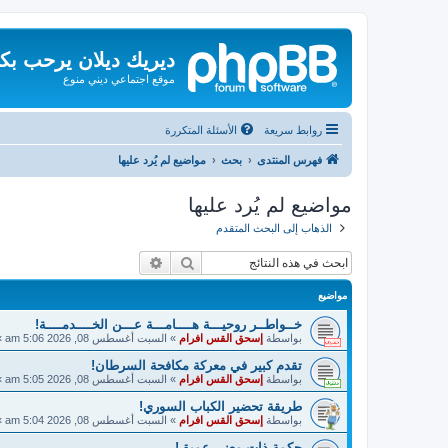
ديريك ديلان يرحب بك
موقع اجتماعي ديني منوع
روابط سريعة
الأسئلة المتكررة
فهرس المنتدى
بحث
مواضيع لم يُرد عليها
مواضيع لم يُرد عليها
الذهاب إلى البحث المتقدم
بحث
بحث متقدم
مواضيع
خــواطــر روحيـــة هــــامـــة عـــن الخــــدمــــة!
بواسطة
إسحق القس افرام
»
السبت أغسطس 08, 2026 5:06 am
»
تقدم كبير في معركة مكافحة السرطان!
بواسطة
إسحق القس افرام
»
السبت أغسطس 08, 2026 5:05 am
»
طريقة تحضير الكباب السوري!
بواسطة
إسحق القس افرام
»
السبت أغسطس 08, 2026 5:04 am
»
حكمة ذات معنى عميق!