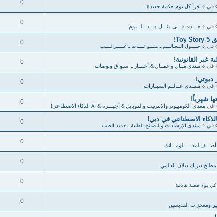
0
 في
܀ اقرأ كل يوم حكمة جديدة!
0
 في
܀ حـــدث فـــى مثـــل هـــذا الـــيوم!
To!
0
 في
܀ حــــول الــعـالـــم ـ منـــوعــــات ـ غـــــرائــــب
 غير القانونية!
0
 في
܀ منتدى مــال واعمــال & أخبـــار ـ اسـواق وبوصات
0
 في
܀ منتــدى عــالــم السيــارات
ا شهرياً!
0
 في
منتدى الكومبيوتر والإنترنيت والموبايل & أجهـــزة & AI الذكاء الاصطناعي!
0
 في
܀ منتدى الإرشادات والنصائح الطبية ـ جديد الطب
0
أضـــف لمعــــــلومـــاتك
0
مطبخ ديريك ديلان العالمي
0
كل يوم قصة هادفة
0
ر ومعجزات القديسين