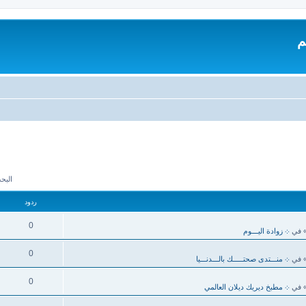
م
البحث 
ردود
0
 في
܀ زوادة اليـــوم
0
 في
܀ منـــتدى صحتـــــك بالـــدنـــيا
0
 في
܀ مطبخ ديريك ديلان العالمي