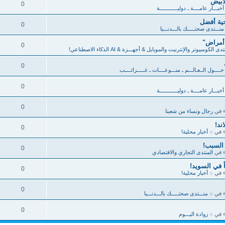
أبيض
0
خبـــار عامــــة ـ دوليــــــــــــة
ية أفضل
0
منـــتدى صحتـــــك بالـــدنـــيا
 أمراض"
0
دى الكومبيوتر والإنترنيت والموبايل & أجهـــزة & AI الذكاء الاصطناعي!
0
ــــول الــعـالـــم ـ منـــوعــــات ـ غـــــرائــــب
0
خبـــار عامــــة ـ دوليــــــــــــة
0
 في
رجال ونساء من شعبنا
ند!
0
 في
܀ أخبار محلية!
 السبب!
0
 في
المنتدى التجاري والاقتصادي
0
 في
܀ أخبار محلية!
0
 في
܀ منـــتدى صحتـــــك بالـــدنـــيا
0
 في
܀ زوادة اليـــوم