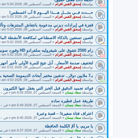
بواسطة
إسحق القس افرام
»
السبت أغسطس 08, 2026 5:04 am
»
حـــدث فــي مثـــل هـــذا اليـــوم 8 آب اغسطس!
بواسطة
إسحق القس افرام
»
السبت أغسطس 08, 2026 5:03 am
»
قفزة في إيرادات ديزني مدعومة بانتعاش المتنزهات وتألق y Story 5
بواسطة
إسحق القس افرام
»
السبت أغسطس 08, 2026 5:03 am
»
الصين تستعين بالذكاء الاصطناعي لمكافحة الأنشطة المالية
بواسطة
إسحق القس افرام
»
السبت أغسطس 08, 2026 5:02 am
»
رام 2500 تتفوق على شيفروليه سلفرادو HD وفورد سوبر ديوتي!
بواسطة
إسحق القس افرام
»
السبت أغسطس 08, 2026 5:02 am
»
لتخفيف صدمة الأسعار.. آبل تتيح للمرة الأولى تأجير أجهزته
بواسطة
إسحق القس افرام
»
السبت أغسطس 08, 2026 5:01 am
»
بـ7 ملايين دولار.. تدشين مختبر أبحاث الديمومة الصحية بالذكاء الاصطناعي في دبي!
بواسطة
إسحق القس افرام
»
السبت أغسطس 08, 2026 4:53 am
»
فوائد تجميد الدقيق قبل الخبز التي يغفل عنها الكثيرون
بواسطة
سعاد نيسان
»
الجمعة أغسطس 07, 2026 6:55 pm
» في
܀ 
طريقة عمل فطيره ساده
بواسطة
سعاد نيسان
»
الجمعة أغسطس 07, 2026 6:49 pm
» في
܀ 
اعتراف فتاة صغيرة! – قصة وعبرة
بواسطة
سعاد نيسان
»
الجمعة أغسطس 07, 2026 6:45 pm
» في
܀ 
يا مريم، يا أمّ الكلمة الحافظة
بواسطة
سعاد نيسان
»
الجمعة أغسطس 07, 2026 6:37 pm
» في
سي