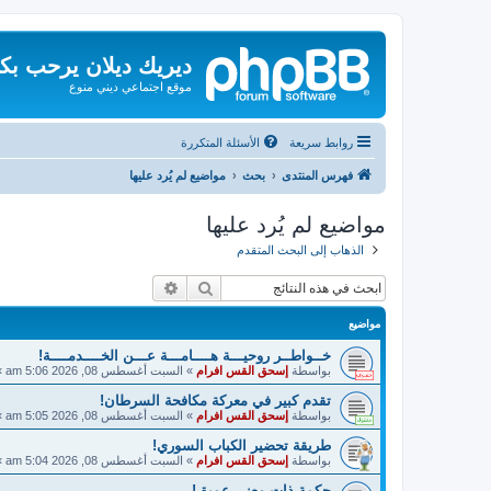
ديريك ديلان يرحب بك
موقع اجتماعي ديني منوع
روابط سريعة
الأسئلة المتكررة
فهرس المنتدى
بحث
مواضيع لم يُرد عليها
مواضيع لم يُرد عليها
الذهاب إلى البحث المتقدم
بحث
بحث متقدم
مواضيع
خــواطــر روحيـــة هــــامـــة عـــن الخــــدمــــة!
بواسطة
إسحق القس افرام
»
السبت أغسطس 08, 2026 5:06 am
»
تقدم كبير في معركة مكافحة السرطان!
بواسطة
إسحق القس افرام
»
السبت أغسطس 08, 2026 5:05 am
»
طريقة تحضير الكباب السوري!
بواسطة
إسحق القس افرام
»
السبت أغسطس 08, 2026 5:04 am
»
حكمة ذات معنى عميق!