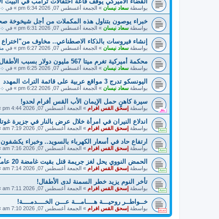
القضاء الأميركي يوقف قاعة احتفالات ترامب في البيت ال
بواسطة
سعاد نيسان
»
الجمعة أغسطس 07, 2026 6:34 pm
» في
܀ أ
خبراء يوصون بتناول هذه المكملات من أجل شيخوخة صح
بواسطة
سعاد نيسان
»
الجمعة أغسطس 07, 2026 6:31 pm
» في
܀ 
إنشاء فيروسات بالذكاء الاصطناعي.. مخاوف من"اختراع
بواسطة
سعاد نيسان
»
الجمعة أغسطس 07, 2026 6:27 pm
» في
منت
محكمة أميركية تغرم ميتا 567 مليون دولار بسبب الأطفال
بواسطة
سعاد نيسان
»
الجمعة أغسطس 07, 2026 6:25 pm
» في
܀ ح
اليونسكو تدرج 3 مواقع عربية على قائمة التراث المهدد
بواسطة
سعاد نيسان
»
الجمعة أغسطس 07, 2026 6:22 pm
» في
܀ أ
سيرة كاهنٍ حمل الإيمان الأب القس أفرام لحدو!
بواسطة
إسحق القس افرام
»
الجمعة أغسطس 07, 2026 4:44 pm
»
اندلاع النيران في امرأة خلال عرض بالنار في جزيرة غوتلا
بواسطة
إسحق القس افرام
»
الجمعة أغسطس 07, 2026 7:19 am
»
ارتفاع حاد في أسعار الكهرباء بالسويد.. وخبراء يكشفون
بواسطة
إسحق القس افرام
»
الجمعة أغسطس 07, 2026 7:16 am
»
الحمض النووي يحل لغز جريمة قتل بقيت غامضة 20 عاماً في السويد!
بواسطة
إسحق القس افرام
»
الجمعة أغسطس 07, 2026 7:14 am
»
تأخر النوم يزيد خطر السمنة لدى الأطفال!
بواسطة
إسحق القس افرام
»
الجمعة أغسطس 07, 2026 7:11 am
»
خــواطــر روحيـــة هــــامـــة عـــن الخــــدمــــة!
بواسطة
إسحق القس افرام
»
الجمعة أغسطس 07, 2026 7:10 am
»