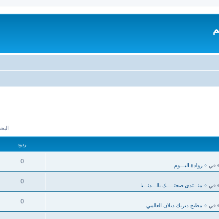
م
البحث 
ردود
0
 في
܀ زوادة اليـــوم
0
 في
܀ منـــتدى صحتـــــك بالـــدنـــيا
0
 في
܀ مطبخ ديريك ديلان العالمي