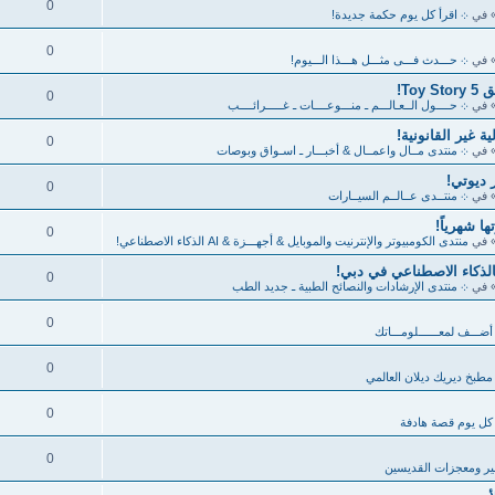
0
 في
܀ اقرأ كل يوم حكمة جديدة!
0
 في
܀ حـــدث فـــى مثـــل هـــذا الـــيوم!
To!
0
 في
܀ حــــول الــعـالـــم ـ منـــوعــــات ـ غـــــرائــــب
 غير القانونية!
0
 في
܀ منتدى مــال واعمــال & أخبـــار ـ اسـواق وبوصات
0
 في
܀ منتــدى عــالــم السيــارات
ا شهرياً!
0
 في
منتدى الكومبيوتر والإنترنيت والموبايل & أجهـــزة & AI الذكاء الاصطناعي!
0
 في
܀ منتدى الإرشادات والنصائح الطبية ـ جديد الطب
0
أضـــف لمعــــــلومـــاتك
0
مطبخ ديريك ديلان العالمي
0
كل يوم قصة هادفة
0
ر ومعجزات القديسين