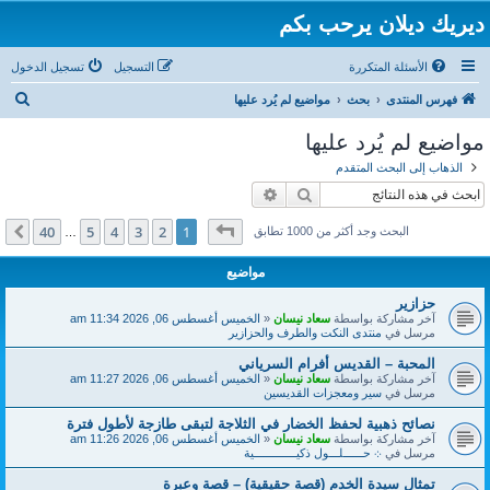
ديريك ديلان يرحب بكم
الأسئلة المتكررة
التسجيل
تسجيل الدخول
ب
فهرس المنتدى
بحث
مواضيع لم يُرد عليها
ح
مواضيع لم يُرد عليها
ث
الذهاب إلى البحث المتقدم
بحث
بحث متقدم
صفحة
1
من
40
40
5
4
3
2
1
التالي
البحث وجد أكثر من 1000 تطابق
…
مواضيع
حزازير
آخر مشاركة بواسطة
سعاد نيسان
«
الخميس أغسطس 06, 2026 11:34 am
مرسل في
منتدى النكت والطرف والحزازير
المحبة – القديس أفرام السرياني
آخر مشاركة بواسطة
سعاد نيسان
«
الخميس أغسطس 06, 2026 11:27 am
مرسل في
سير ومعجزات القديسين
نصائح ذهبية لحفظ الخضار في الثلاجة لتبقى طازجة لأطول فترة
آخر مشاركة بواسطة
سعاد نيسان
«
الخميس أغسطس 06, 2026 11:26 am
مرسل في
܀ حــــــلـــول ذكيـــــــــــــية
تمثال سيدة الخدم (قصة حقيقية) – قصة وعبرة