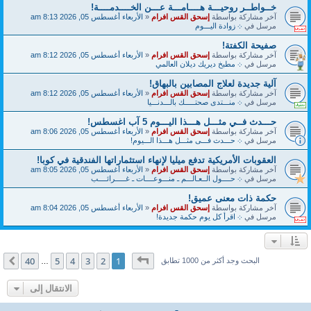
خــواطــر روحيـــة هــــامـــة عـــن الخــــدمــــة!
آخر مشاركة بواسطة
إسحق القس افرام
«
الأربعاء أغسطس 05, 2026 8:13 am
مرسل في
܀ زوادة اليـــوم
صفيحة الكفتة!
آخر مشاركة بواسطة
إسحق القس افرام
«
الأربعاء أغسطس 05, 2026 8:12 am
مرسل في
܀ مطبخ ديريك ديلان العالمي
آلية جديدة لعلاج المصابين بالبهاق!
آخر مشاركة بواسطة
إسحق القس افرام
«
الأربعاء أغسطس 05, 2026 8:12 am
مرسل في
܀ منـــتدى صحتـــــك بالـــدنـــيا
حـــدث فــي مثـــل هـــذا اليـــوم 5 آب اغسطس!
آخر مشاركة بواسطة
إسحق القس افرام
«
الأربعاء أغسطس 05, 2026 8:06 am
مرسل في
܀ حـــدث فـــى مثـــل هـــذا الـــيوم!
العقوبات الأمريكية تدفع ميليا لإنهاء استثماراتها الفندقية في كوبا!
آخر مشاركة بواسطة
إسحق القس افرام
«
الأربعاء أغسطس 05, 2026 8:05 am
مرسل في
܀ حــــول الــعـالـــم ـ منـــوعــــات ـ غـــــرائــــب
حكمة ذات معنى عميق!
آخر مشاركة بواسطة
إسحق القس افرام
«
الأربعاء أغسطس 05, 2026 8:04 am
مرسل في
܀ اقرأ كل يوم حكمة جديدة!
صفحة
1
من
40
40
5
4
3
2
1
التالي
البحث وجد أكثر من 1000 تطابق
…
الانتقال إلى