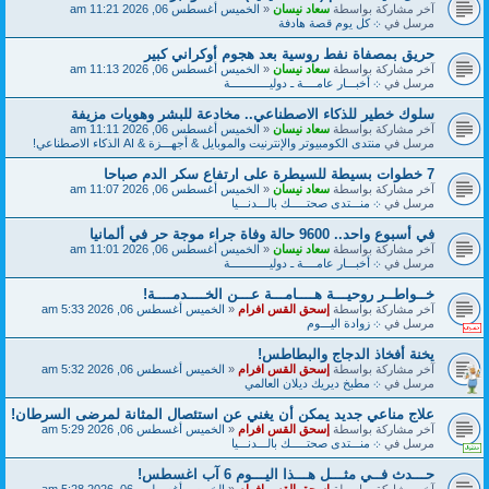
آخر مشاركة بواسطة
سعاد نيسان
«
الخميس أغسطس 06, 2026 11:21 am
مرسل في
܀ كل يوم قصة هادفة
حريق بمصفاة نفط روسية بعد هجوم أوكراني كبير
آخر مشاركة بواسطة
سعاد نيسان
«
الخميس أغسطس 06, 2026 11:13 am
مرسل في
܀ أخبـــار عامــــة ـ دوليــــــــــــة
سلوك خطير للذكاء الاصطناعي.. مخادعة للبشر وهويات مزيفة
آخر مشاركة بواسطة
سعاد نيسان
«
الخميس أغسطس 06, 2026 11:11 am
مرسل في
منتدى الكومبيوتر والإنترنيت والموبايل & أجهـــزة & AI الذكاء الاصطناعي!
7 خطوات بسيطة للسيطرة على ارتفاع سكر الدم صباحا
آخر مشاركة بواسطة
سعاد نيسان
«
الخميس أغسطس 06, 2026 11:07 am
مرسل في
܀ منـــتدى صحتـــــك بالـــدنـــيا
في أسبوع واحد.. 9600 حالة وفاة جراء موجة حر في ألمانيا
آخر مشاركة بواسطة
سعاد نيسان
«
الخميس أغسطس 06, 2026 11:01 am
مرسل في
܀ أخبـــار عامــــة ـ دوليــــــــــــة
خــواطــر روحيـــة هــــامـــة عـــن الخــــدمــــة!
آخر مشاركة بواسطة
إسحق القس افرام
«
الخميس أغسطس 06, 2026 5:33 am
مرسل في
܀ زوادة اليـــوم
يخنة أفخاذ الدجاج والبطاطس!
آخر مشاركة بواسطة
إسحق القس افرام
«
الخميس أغسطس 06, 2026 5:32 am
مرسل في
܀ مطبخ ديريك ديلان العالمي
علاج مناعي جديد يمكن أن يغني عن استئصال المثانة لمرضى السرطان!
آخر مشاركة بواسطة
إسحق القس افرام
«
الخميس أغسطس 06, 2026 5:29 am
مرسل في
܀ منـــتدى صحتـــــك بالـــدنـــيا
حـــدث فــي مثـــل هـــذا اليـــوم 6 آب اغسطس!
آخر مشاركة بواسطة
إسحق القس افرام
«
الخميس أغسطس 06, 2026 5:28 am