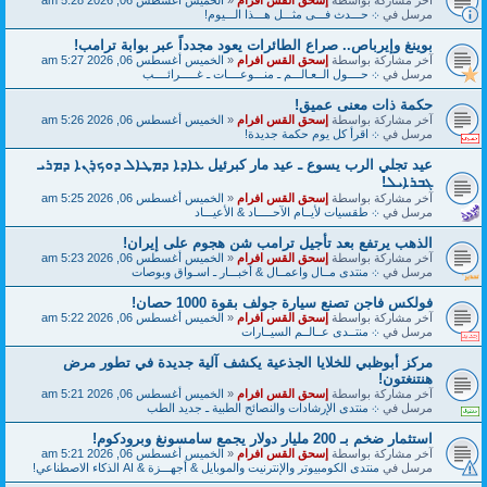
مرسل في
܀ حـــدث فـــى مثـــل هـــذا الـــيوم!
بوينغ وإيرباص.. صراع الطائرات يعود مجدداً عبر بوابة ترامب!
آخر مشاركة بواسطة
إسحق القس افرام
«
الخميس أغسطس 06, 2026 5:27 am
مرسل في
܀ حــــول الــعـالـــم ـ منـــوعــــات ـ غـــــرائــــب
حكمة ذات معنى عميق!
آخر مشاركة بواسطة
إسحق القس افرام
«
الخميس أغسطس 06, 2026 5:26 am
مرسل في
܀ اقرأ كل يوم حكمة جديدة!
عيد تجلي الرب يسوع ـ عيد مار كبرئيل ܥܐܕܐ ܕܡܛܐܠ ܕܘܟ̣ܪܢܐ ܕܡܪܝ
ܓܒܪܐܝܠ!
آخر مشاركة بواسطة
إسحق القس افرام
«
الخميس أغسطس 06, 2026 5:25 am
مرسل في
܀ طقسيات لأيــام الآحـــــاد & الأعيـــاد
الذهب يرتفع بعد تأجيل ترامب شن هجوم على إيران!
آخر مشاركة بواسطة
إسحق القس افرام
«
الخميس أغسطس 06, 2026 5:23 am
مرسل في
܀ منتدى مــال واعمــال & أخبـــار ـ اسـواق وبوصات
فولكس فاجن تصنع سيارة جولف بقوة 1000 حصان!
آخر مشاركة بواسطة
إسحق القس افرام
«
الخميس أغسطس 06, 2026 5:22 am
مرسل في
܀ منتــدى عــالــم السيــارات
مركز أبوظبي للخلايا الجذعية يكشف آلية جديدة في تطور مرض
هنتنغتون!
آخر مشاركة بواسطة
إسحق القس افرام
«
الخميس أغسطس 06, 2026 5:21 am
مرسل في
܀ منتدى الإرشادات والنصائح الطبية ـ جديد الطب
استثمار ضخم بـ 200 مليار دولار يجمع سامسونغ وبرودكوم!
آخر مشاركة بواسطة
إسحق القس افرام
«
الخميس أغسطس 06, 2026 5:21 am
مرسل في
منتدى الكومبيوتر والإنترنيت والموبايل & أجهـــزة & AI الذكاء الاصطناعي!