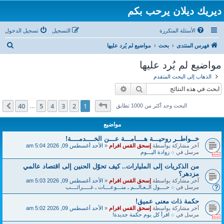
ديريك ديلان يرحب بكم
الأسئلة المتكررة
التسجيل
تسجيل الدخول
ب
فهرس المنتدى
بحث
مواضيع لم يُرد عليها
ح
مواضيع لم يُرد عليها
ث
الذهاب إلى البحث المتقدم
بحث
بحث متقدم
صفحة
1
من
40
40
5
4
3
2
1
التالي
البحث وجد أكثر من 1000 تطابق
…
مواضيع
خــواطــر روحيـــة هــــامـــة عـــن الخــــدمــــة!
آخر مشاركة بواسطة
إسحق القس افرام
«
الأحد أغسطس 09, 2026 5:04 am
مرسل في
܀ زوادة اليـــوم
من الذكريات إلى المليارات.. كيف تحوّل الحنين إلى اقتصاد عالمي
مزدهر؟
آخر مشاركة بواسطة
إسحق القس افرام
«
الأحد أغسطس 09, 2026 5:03 am
مرسل في
܀ حــــول الــعـالـــم ـ منـــوعــــات ـ غـــــرائــــب
حكمة ذات معنى عميق!
آخر مشاركة بواسطة
إسحق القس افرام
«
الأحد أغسطس 09, 2026 5:02 am
مرسل في
܀ اقرأ كل يوم حكمة جديدة!