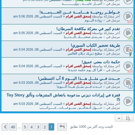
مرسل في
܀ أخبـــار عامــــة ـ دوليــــــــــــة
خــواطــر روحيـــة هــــامـــة عـــن الخــــدمــــة!
آخر مشاركة بواسطة
إسحق القس افرام
«
السبت أغسطس 08, 2026 5:06 am
مرسل في
܀ زوادة اليـــوم
تقدم كبير في معركة مكافحة السرطان!
آخر مشاركة بواسطة
إسحق القس افرام
«
السبت أغسطس 08, 2026 5:05 am
مرسل في
܀ منـــتدى صحتـــــك بالـــدنـــيا
طريقة تحضير الكباب السوري!
آخر مشاركة بواسطة
إسحق القس افرام
«
السبت أغسطس 08, 2026 5:04 am
مرسل في
܀ مطبخ ديريك ديلان العالمي
حكمة ذات معنى عميق!
آخر مشاركة بواسطة
إسحق القس افرام
«
السبت أغسطس 08, 2026 5:04 am
مرسل في
܀ اقرأ كل يوم حكمة جديدة!
حـــدث فــي مثـــل هـــذا اليـــوم 8 آب اغسطس!
آخر مشاركة بواسطة
إسحق القس افرام
«
السبت أغسطس 08, 2026 5:03 am
مرسل في
܀ حـــدث فـــى مثـــل هـــذا الـــيوم!
قفزة في إيرادات ديزني مدعومة بانتعاش المتنزهات وتألق Toy Story
5!
آخر مشاركة بواسطة
إسحق القس افرام
«
السبت أغسطس 08, 2026 5:03 am
مرسل في
܀ حــــول الــعـالـــم ـ منـــوعــــات ـ غـــــرائــــب
صفحة
1
من
40
40
5
4
3
2
1
التالي
البحث وجد أكثر من 1000 تطابق
…