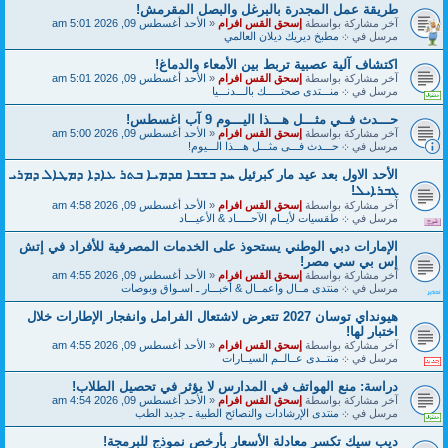
طريقة عمل المجدرة بالبرغل والبصل المقرمش!
آخر مشاركة بواسطة
إسحق القس افرام
«
الأحد أغسطس 09, 2026 5:01 am
مرسل في
܀ مطبخ ديريك ديلان العالمي
اكتشاف آلية عصبية تربط بين الأمعاء والدماغ!
آخر مشاركة بواسطة
إسحق القس افرام
«
الأحد أغسطس 09, 2026 5:01 am
مرسل في
܀ منـــتدى صحتـــــك بالـــدنـــيا
حـــدث فــي مثـــل هـــذا اليـــوم 9 آب اغسطس!
آخر مشاركة بواسطة
إسحق القس افرام
«
الأحد أغسطس 09, 2026 5:00 am
مرسل في
܀ حـــدث فـــى مثـــل هـــذا الـــيوم!
الأحد الاول بعد عيد مار كبرئيل ܚܕ ܒܫܒܐ ܩܕܡܝܐ ܒܬܪ ܥܐܕܐ ܕܡܛܐܠ ܕܡܪܝ
ܓܒܪܐܝܠ!
آخر مشاركة بواسطة
إسحق القس افرام
«
الأحد أغسطس 09, 2026 4:58 am
مرسل في
܀ طقسيات لأيــام الآحـــــاد & الأعيـــاد
الإمارات دبي الوطني يستحوذ على الخدمات المصرفية للأفراد في إتش
إس بي سي مصر!
آخر مشاركة بواسطة
إسحق القس افرام
«
الأحد أغسطس 09, 2026 4:55 am
مرسل في
܀ منتدى مــال واعمــال & أخبـــار ـ اسـواق وبوصات
هيونداي توسان 2027 تتعرض لاشتعال الفرامل وانفجار الإطارات خلال
اختبار لها!
آخر مشاركة بواسطة
إسحق القس افرام
«
الأحد أغسطس 09, 2026 4:55 am
مرسل في
܀ منتــدى عــالــم السيــارات
دراسة: منع الهواتف في المدارس لا يؤثر في تحصيل الطلاب!
آخر مشاركة بواسطة
إسحق القس افرام
«
الأحد أغسطس 09, 2026 4:54 am
مرسل في
܀ منتدى الإرشادات والنصائح الطبية ـ جديد الطب
ديب سيك تكسر معادلة الأسعار بأرخص نموذج للبرمجة!