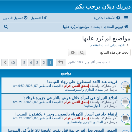
ديريك ديلان يرحب بكم
الأسئلة المتكررة
التسجيل
تسجيل الدخول
ب
فهرس المنتدى
بحث
مواضيع لم يُرد عليها
ح
مواضيع لم يُرد عليها
ث
الذهاب إلى البحث المتقدم
بحث
بحث متقدم
صفحة
1
من
40
40
5
4
3
2
1
التالي
البحث وجد أكثر من 1000 تطابق
…
مواضيع
فريدة عبد الاحد اسفطون على رجاء القيامة!
آخر مشاركة بواسطة
إسحق القس افرام
«
الجمعة أغسطس 07, 2026 9:52 am
مرسل في
منتدى التعازي والــــوفيـــــات
اندلاع النيران في امرأة خلال عرض بالنار في جزيرة غوتلاند!
آخر مشاركة بواسطة
إسحق القس افرام
«
الجمعة أغسطس 07, 2026 7:19 am
مرسل في
܀ أخبار محلية!
ارتفاع حاد في أسعار الكهرباء بالسويد.. وخبراء يكشفون السبب!
آخر مشاركة بواسطة
إسحق القس افرام
«
الجمعة أغسطس 07, 2026 7:16 am
مرسل في
المنتدى التجاري والاقتصادي
الحمض النووي يحل لغز جريمة قتل بقيت غامضة 20 عاماً في السويد!