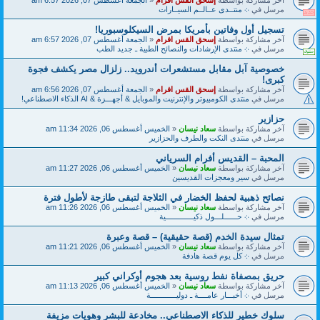
مرسل في
܀ منتــدى عــالــم السيــارات
تسجيل أول وفاتين بأمريكا بمرض السيكلوسبوريا!
آخر مشاركة بواسطة
إسحق القس افرام
«
الجمعة أغسطس 07, 2026 6:57 am
مرسل في
܀ منتدى الإرشادات والنصائح الطبية ـ جديد الطب
خصوصية آبل مقابل مستشعرات أندرويد.. زلزال مصر يكشف فجوة
كبرى!
آخر مشاركة بواسطة
إسحق القس افرام
«
الجمعة أغسطس 07, 2026 6:56 am
مرسل في
منتدى الكومبيوتر والإنترنيت والموبايل & أجهـــزة & AI الذكاء الاصطناعي!
حزازير
آخر مشاركة بواسطة
سعاد نيسان
«
الخميس أغسطس 06, 2026 11:34 am
مرسل في
منتدى النكت والطرف والحزازير
المحبة – القديس أفرام السرياني
آخر مشاركة بواسطة
سعاد نيسان
«
الخميس أغسطس 06, 2026 11:27 am
مرسل في
سير ومعجزات القديسين
نصائح ذهبية لحفظ الخضار في الثلاجة لتبقى طازجة لأطول فترة
آخر مشاركة بواسطة
سعاد نيسان
«
الخميس أغسطس 06, 2026 11:26 am
مرسل في
܀ حــــــلـــول ذكيـــــــــــــية
تمثال سيدة الخدم (قصة حقيقية) – قصة وعبرة
آخر مشاركة بواسطة
سعاد نيسان
«
الخميس أغسطس 06, 2026 11:21 am
مرسل في
܀ كل يوم قصة هادفة
حريق بمصفاة نفط روسية بعد هجوم أوكراني كبير
آخر مشاركة بواسطة
سعاد نيسان
«
الخميس أغسطس 06, 2026 11:13 am
مرسل في
܀ أخبـــار عامــــة ـ دوليــــــــــــة
سلوك خطير للذكاء الاصطناعي.. مخادعة للبشر وهويات مزيفة