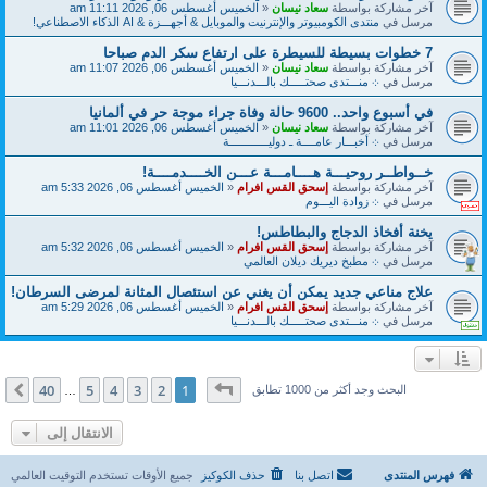
آخر مشاركة بواسطة
سعاد نيسان
«
الخميس أغسطس 06, 2026 11:11 am
مرسل في
منتدى الكومبيوتر والإنترنيت والموبايل & أجهـــزة & AI الذكاء الاصطناعي!
7 خطوات بسيطة للسيطرة على ارتفاع سكر الدم صباحا
آخر مشاركة بواسطة
سعاد نيسان
«
الخميس أغسطس 06, 2026 11:07 am
مرسل في
܀ منـــتدى صحتـــــك بالـــدنـــيا
في أسبوع واحد.. 9600 حالة وفاة جراء موجة حر في ألمانيا
آخر مشاركة بواسطة
سعاد نيسان
«
الخميس أغسطس 06, 2026 11:01 am
مرسل في
܀ أخبـــار عامــــة ـ دوليــــــــــــة
خــواطــر روحيـــة هــــامـــة عـــن الخــــدمــــة!
آخر مشاركة بواسطة
إسحق القس افرام
«
الخميس أغسطس 06, 2026 5:33 am
مرسل في
܀ زوادة اليـــوم
يخنة أفخاذ الدجاج والبطاطس!
آخر مشاركة بواسطة
إسحق القس افرام
«
الخميس أغسطس 06, 2026 5:32 am
مرسل في
܀ مطبخ ديريك ديلان العالمي
علاج مناعي جديد يمكن أن يغني عن استئصال المثانة لمرضى السرطان!
آخر مشاركة بواسطة
إسحق القس افرام
«
الخميس أغسطس 06, 2026 5:29 am
مرسل في
܀ منـــتدى صحتـــــك بالـــدنـــيا
صفحة
1
من
40
40
5
4
3
2
1
التالي
البحث وجد أكثر من 1000 تطابق
…
الانتقال إلى
فهرس المنتدى
اتصل بنا
حذف الكوكيز
جميع الأوقات تستخدم
التوقيت العالمي