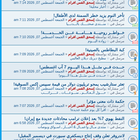
آخر مشاركة بواسطة
إسحق القس افرام
«
الجمعة أغسطس 07, 2026 7:14 am
مرسل في
܀ أخبار محلية!
تأخر النوم يزيد خطر السمنة لدى الأطفال!
آخر مشاركة بواسطة
إسحق القس افرام
«
الجمعة أغسطس 07, 2026 7:11 am
مرسل في
܀ منـــتدى صحتـــــك بالـــدنـــيا
خــواطــر روحيـــة هــــامـــة عـــن الخــــدمــــة!
آخر مشاركة بواسطة
إسحق القس افرام
«
الجمعة أغسطس 07, 2026 7:10 am
مرسل في
܀ زوادة اليـــوم
كبة البطاطس بالصينية!
آخر مشاركة بواسطة
إسحق القس افرام
«
الجمعة أغسطس 07, 2026 7:09 am
مرسل في
܀ مطبخ ديريك ديلان العالمي
حـــدث فــي مثـــل هـــذا اليـــوم 7 آب اغسطس!
آخر مشاركة بواسطة
إسحق القس افرام
«
الجمعة أغسطس 07, 2026 7:09 am
مرسل في
܀ حـــدث فـــى مثـــل هـــذا الـــيوم!
تعثر ستارشيب يمحو تريليون دولار من قيمة سبيس إكس السوقية!
آخر مشاركة بواسطة
إسحق القس افرام
«
الجمعة أغسطس 07, 2026 7:08 am
مرسل في
܀ حــــول الــعـالـــم ـ منـــوعــــات ـ غـــــرائــــب
حكمة ذات معنى مؤثر!
آخر مشاركة بواسطة
إسحق القس افرام
«
الجمعة أغسطس 07, 2026 7:07 am
مرسل في
܀ اقرأ كل يوم حكمة جديدة!
النفط يهوي 7% بعد إعلان ترامب محادثات جديدة مع إيران!
آخر مشاركة بواسطة
إسحق القس افرام
«
الجمعة أغسطس 07, 2026 6:58 am
مرسل في
܀ منتدى مــال واعمــال & أخبـــار ـ اسـواق وبوصات
لاندروفر تعلن وقف إنتاج ديسكفري سبورت في ديسمبر المقبل!
آخر مشاركة بواسطة
إسحق القس افرام
«
الجمعة أغسطس 07, 2026 6:57 am