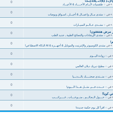
ܟ̣ܪܢܐ ܕܡܪܝ ܓܒܪܐܝܠ!
0
» في
܀ طقسيات لأيــام الآحـــــاد & الأعيـــاد
0
» في
܀ منتدى مــال واعمــال & أخبـــار ـ اسـواق وبوصات
0
» في
܀ منتــدى عــالــم السيــارات
ر مرض هنتنغتون!
0
» في
܀ منتدى الإرشادات والنصائح الطبية ـ جديد الطب
0
» في
منتدى الكومبيوتر والإنترنيت والموبايل & أجهـــزة & AI الذكاء الاصطناعي!
0
 في
܀ زوادة اليـــوم
0
 في
܀ مطبخ ديريك ديلان العالمي
0
 في
܀ منـــتدى صحتـــــك بالـــدنـــيا
0
 في
܀ حـــدث فـــى مثـــل هـــذا الـــيوم!
في كوبا!
0
 في
܀ حــــول الــعـالـــم ـ منـــوعــــات ـ غـــــرائــــب
0
 في
܀ اقرأ كل يوم حكمة جديدة!