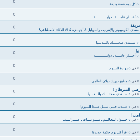
0
܀ كل يوم قصة هادفة
0
܀ أخبـــار عامــــة ـ دوليــــــــــــة
مزيفة
0
منتدى الكومبيوتر والإنترنيت والموبايل & أجهـــزة & AI الذكاء الاصطناعي!
0
܀ منـــتدى صحتـــــك بالـــدنـــيا
0
܀ أخبـــار عامــــة ـ دوليــــــــــــة
0
» في
܀ زوادة اليـــوم
0
» في
܀ مطبخ ديريك ديلان العالمي
مرضى السرطان!
0
» في
܀ منـــتدى صحتـــــك بالـــدنـــيا
0
» في
܀ حـــدث فـــى مثـــل هـــذا الـــيوم!
امب!
0
» في
܀ حــــول الــعـالـــم ـ منـــوعــــات ـ غـــــرائــــب
0
» في
܀ اقرأ كل يوم حكمة جديدة!