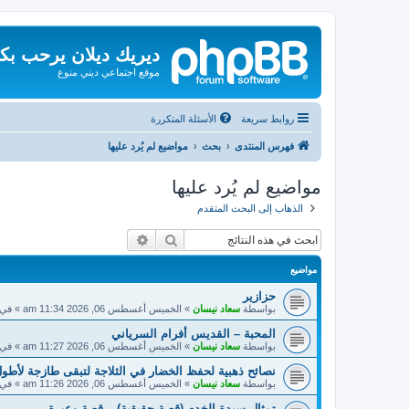
ديريك ديلان يرحب بك
موقع اجتماعي ديني منوع
روابط سريعة
الأسئلة المتكررة
فهرس المنتدى
بحث
مواضيع لم يُرد عليها
مواضيع لم يُرد عليها
الذهاب إلى البحث المتقدم
بحث
بحث متقدم
مواضيع
حزازير
بواسطة
سعاد نيسان
»
الخميس أغسطس 06, 2026 11:34 am
» في
المحبة – القديس أفرام السرياني
بواسطة
سعاد نيسان
»
الخميس أغسطس 06, 2026 11:27 am
» في
نصائح ذهبية لحفظ الخضار في الثلاجة لتبقى طازجة لأطول
بواسطة
سعاد نيسان
»
الخميس أغسطس 06, 2026 11:26 am
» في
تمثال سيدة الخدم (قصة حقيقية) – قصة وعبرة