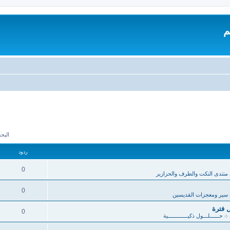
م
البحث 
ردود
0
منتدى النكت والطرف والحزازير
0
سير ومعجزات القديسين
 فترة
0
܀ حــــــلـــول ذكيـــــــــــــية