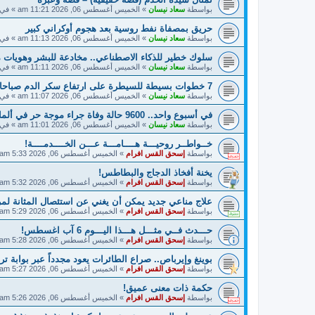
بواسطة
سعاد نيسان
»
الخميس أغسطس 06, 2026 11:21 am
» في
حريق بمصفاة نفط روسية بعد هجوم أوكراني كبير
بواسطة
سعاد نيسان
»
الخميس أغسطس 06, 2026 11:13 am
» في
سلوك خطير للذكاء الاصطناعي.. مخادعة للبشر وهويات 
بواسطة
سعاد نيسان
»
الخميس أغسطس 06, 2026 11:11 am
» في
7 خطوات بسيطة للسيطرة على ارتفاع سكر الدم صباحا
بواسطة
سعاد نيسان
»
الخميس أغسطس 06, 2026 11:07 am
» في
في أسبوع واحد.. 9600 حالة وفاة جراء موجة حر في ألمانيا
بواسطة
سعاد نيسان
»
الخميس أغسطس 06, 2026 11:01 am
» في
خــواطــر روحيـــة هــــامـــة عـــن الخــــدمــــة!
بواسطة
إسحق القس افرام
»
الخميس أغسطس 06, 2026 5:33 am
يخنة أفخاذ الدجاج والبطاطس!
بواسطة
إسحق القس افرام
»
الخميس أغسطس 06, 2026 5:32 am
علاج مناعي جديد يمكن أن يغني عن استئصال المثانة ل
بواسطة
إسحق القس افرام
»
الخميس أغسطس 06, 2026 5:29 am
حـــدث فــي مثـــل هـــذا اليـــوم 6 آب اغسطس!
بواسطة
إسحق القس افرام
»
الخميس أغسطس 06, 2026 5:28 am
بوينغ وإيرباص.. صراع الطائرات يعود مجدداً عبر بوابة تر
بواسطة
إسحق القس افرام
»
الخميس أغسطس 06, 2026 5:27 am
حكمة ذات معنى عميق!
بواسطة
إسحق القس افرام
»
الخميس أغسطس 06, 2026 5:26 am