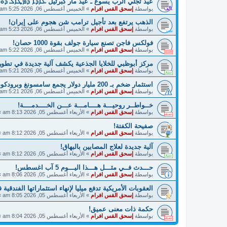
عيد تجلي الرب يسوع ـ عيد مار كبرئيل ܥܐܕܐ ܕܡܛܐܠ ܕܘ
بواسطة
إسحق القس افرام
»
الخميس أغسطس 06, 2026 5:25 am
الذهب يرتفع بعد تأجيل ترامب شن هجوم على إيران!
بواسطة
إسحق القس افرام
»
الخميس أغسطس 06, 2026 5:23 am
فولكس فاجن تصنع سيارة جولف بقوة 1000 حصان!
بواسطة
إسحق القس افرام
»
الخميس أغسطس 06, 2026 5:22 am
مركز أبوظبي للخلايا الجذعية يكشف آلية جديدة في تطو
بواسطة
إسحق القس افرام
»
الخميس أغسطس 06, 2026 5:21 am
استثمار ضخم بـ 200 مليار دولار يجمع سامسونغ وبرودكوم!
بواسطة
إسحق القس افرام
»
الخميس أغسطس 06, 2026 5:21 am
خــواطــر روحيـــة هــــامـــة عـــن الخــــدمــــة!
بواسطة
إسحق القس افرام
»
الأربعاء أغسطس 05, 2026 8:13 am
»
صفيحة الكفتة!
بواسطة
إسحق القس افرام
»
الأربعاء أغسطس 05, 2026 8:12 am
»
آلية جديدة لعلاج المصابين بالبهاق!
بواسطة
إسحق القس افرام
»
الأربعاء أغسطس 05, 2026 8:12 am
»
حـــدث فــي مثـــل هـــذا اليـــوم 5 آب اغسطس!
بواسطة
إسحق القس افرام
»
الأربعاء أغسطس 05, 2026 8:06 am
»
العقوبات الأمريكية تدفع ميليا لإنهاء استثماراتها الفندقية 
بواسطة
إسحق القس افرام
»
الأربعاء أغسطس 05, 2026 8:05 am
»
حكمة ذات معنى عميق!
بواسطة
إسحق القس افرام
»
الأربعاء أغسطس 05, 2026 8:04 am
»