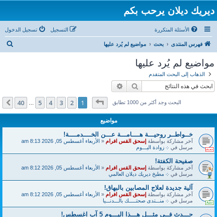
ديريك ديلان يرحب بكم
الأسئلة المتكررة
التسجيل
تسجيل الدخول
ب
فهرس المنتدى
بحث
مواضيع لم يُرد عليها
ح
مواضيع لم يُرد عليها
ث
الذهاب إلى البحث المتقدم
بحث
بحث متقدم
صفحة
1
من
40
40
5
4
3
2
1
التالي
البحث وجد أكثر من 1000 تطابق
…
مواضيع
خــواطــر روحيـــة هــــامـــة عـــن الخــــدمــــة!
آخر مشاركة بواسطة
إسحق القس افرام
«
الأربعاء أغسطس 05, 2026 8:13 am
مرسل في
܀ زوادة اليـــوم
صفيحة الكفتة!
آخر مشاركة بواسطة
إسحق القس افرام
«
الأربعاء أغسطس 05, 2026 8:12 am
مرسل في
܀ مطبخ ديريك ديلان العالمي
آلية جديدة لعلاج المصابين بالبهاق!
آخر مشاركة بواسطة
إسحق القس افرام
«
الأربعاء أغسطس 05, 2026 8:12 am
مرسل في
܀ منـــتدى صحتـــــك بالـــدنـــيا
حـــدث فــي مثـــل هـــذا اليـــوم 5 آب اغسطس!