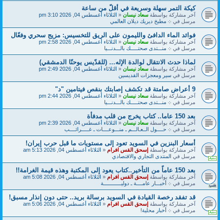
كيكة التمر سهلة وسريعة في أقلّ من ساعة
آخر مشاركة بواسطة
سعاد نيسان
«
الثلاثاء أغسطس 04, 2026 3:10 pm
مرسل في
܀ مطبخ ديريك ديلان العالمي
فوائد الماء الدافئ والليمون على الريق للتخسيس: مزيج سحري وفعّال
آخر مشاركة بواسطة
سعاد نيسان
«
الثلاثاء أغسطس 04, 2026 2:58 pm
مرسل في
܀ منـــتدى صحتـــــك بالـــدنـــيا
لماذا حدث الانتقال لوالدة الإله… (للقدّيس يوحنّا الدمشقي)
آخر مشاركة بواسطة
سعاد نيسان
«
الثلاثاء أغسطس 04, 2026 2:49 pm
مرسل في
سير ومعجزات القديسين
9 أعراض صامتة قد تكشف إصابتك بنقص فيتامين "د"
آخر مشاركة بواسطة
سعاد نيسان
«
الثلاثاء أغسطس 04, 2026 2:44 pm
مرسل في
܀ منـــتدى صحتـــــك بالـــدنـــيا
بعد 150 عاما.. كتاب يخرج من قلب مدفأة
آخر مشاركة بواسطة
سعاد نيسان
«
الثلاثاء أغسطس 04, 2026 2:39 pm
مرسل في
܀ حــــول الــعـالـــم ـ منـــوعــــات ـ غـــــرائــــب
أسعار البنزين في السويد تعود إلى مستويات ما قبل حرب إيران!
آخر مشاركة بواسطة
إسحق القس افرام
«
الثلاثاء أغسطس 04, 2026 5:13 am
مرسل في
المنتدى التجاري والاقتصادي
بعد 150 عاماً من التأخير..كتاب يعود إلى المكتبة وهذه قيمة الغرامة!!
آخر مشاركة بواسطة
إسحق القس افرام
«
الثلاثاء أغسطس 04, 2026 5:08 am
مرسل في
܀ أخبـــار عامــــة ـ دوليــــــــــــة
قد تفقد رخصة القيادة في السويد برسالة بريد.. حتى دون إنذار مسبق!
آخر مشاركة بواسطة
إسحق القس افرام
«
الثلاثاء أغسطس 04, 2026 5:06 am
مرسل في
܀ أخبار محلية!