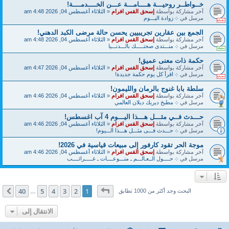
خــواطــر روحيـــة هــــامـــة عـــن الخــــدمــــة!
آخر مشاركة بواسطة
إسحق القس افرام
«
الثلاثاء أغسطس 04, 2026 4:48 am
مرسل في
܀ زوادة اليـــوم
الجمع بين عقارين تجريبيين يحسن حالة مرضى الكبد الدهني!
آخر مشاركة بواسطة
إسحق القس افرام
«
الثلاثاء أغسطس 04, 2026 4:48 am
مرسل في
܀ منـــتدى صحتـــــك بالـــدنـــيا
حكمة ذات معنى عميق!
آخر مشاركة بواسطة
إسحق القس افرام
«
الثلاثاء أغسطس 04, 2026 4:47 am
مرسل في
܀ اقرأ كل يوم حكمة جديدة!
سلطة بابا غنوج بالرمان والليمون!
آخر مشاركة بواسطة
إسحق القس افرام
«
الثلاثاء أغسطس 04, 2026 4:46 am
مرسل في
܀ مطبخ ديريك ديلان العالمي
حـــدث فــي مثـــل هـــذا اليـــوم 4 آب اغسطس!
آخر مشاركة بواسطة
إسحق القس افرام
«
الثلاثاء أغسطس 04, 2026 4:46 am
مرسل في
܀ حـــدث فـــى مثـــل هـــذا الـــيوم!
موجة الحر تقود كارفور إلى مبيعات قياسية في 2026!
آخر مشاركة بواسطة
إسحق القس افرام
«
الثلاثاء أغسطس 04, 2026 4:46 am
مرسل في
܀ حــــول الــعـالـــم ـ منـــوعــــات ـ غـــــرائــــب
صفحة
1
من
40
40
5
4
3
2
1
التالي
البحث وجد أكثر من 1000 تطابق
…
الانتقال إلى