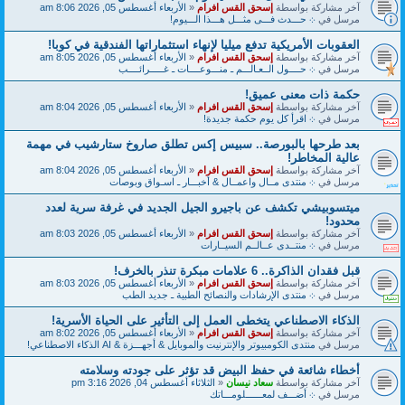
آخر مشاركة بواسطة
إسحق القس افرام
«
الأربعاء أغسطس 05, 2026 8:06 am
مرسل في
܀ حـــدث فـــى مثـــل هـــذا الـــيوم!
العقوبات الأمريكية تدفع ميليا لإنهاء استثماراتها الفندقية في كوبا!
آخر مشاركة بواسطة
إسحق القس افرام
«
الأربعاء أغسطس 05, 2026 8:05 am
مرسل في
܀ حــــول الــعـالـــم ـ منـــوعــــات ـ غـــــرائــــب
حكمة ذات معنى عميق!
آخر مشاركة بواسطة
إسحق القس افرام
«
الأربعاء أغسطس 05, 2026 8:04 am
مرسل في
܀ اقرأ كل يوم حكمة جديدة!
بعد طرحها بالبورصة.. سبيس إكس تطلق صاروخ ستارشيب في مهمة
عالية المخاطر!
آخر مشاركة بواسطة
إسحق القس افرام
«
الأربعاء أغسطس 05, 2026 8:04 am
مرسل في
܀ منتدى مــال واعمــال & أخبـــار ـ اسـواق وبوصات
ميتسوبيشي تكشف عن باجيرو الجيل الجديد في غرفة سرية لعدد
محدود!
آخر مشاركة بواسطة
إسحق القس افرام
«
الأربعاء أغسطس 05, 2026 8:03 am
مرسل في
܀ منتــدى عــالــم السيــارات
قبل فقدان الذاكرة.. 6 علامات مبكرة تنذر بالخرف!
آخر مشاركة بواسطة
إسحق القس افرام
«
الأربعاء أغسطس 05, 2026 8:03 am
مرسل في
܀ منتدى الإرشادات والنصائح الطبية ـ جديد الطب
الذكاء الاصطناعي يتخطى العمل إلى التأثير على الحياة الأسرية!
آخر مشاركة بواسطة
إسحق القس افرام
«
الأربعاء أغسطس 05, 2026 8:02 am
مرسل في
منتدى الكومبيوتر والإنترنيت والموبايل & أجهـــزة & AI الذكاء الاصطناعي!
أخطاء شائعة في حفظ البيض قد تؤثر على جودته وسلامته
آخر مشاركة بواسطة
سعاد نيسان
«
الثلاثاء أغسطس 04, 2026 3:16 pm
مرسل في
܀ أضـــف لمعــــــلومـــاتك