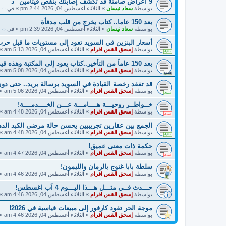
9 أعراض صامتة قد تكشف إصابتك بنقص فيتامين "د"
بواسطة
سعاد نيسان
»
الثلاثاء أغسطس 04, 2026 2:44 pm
» في
܀ م
بعد 150 عاما.. كتاب يخرج من قلب مدفأة
بواسطة
سعاد نيسان
»
الثلاثاء أغسطس 04, 2026 2:39 pm
» في
܀ ح
أسعار البنزين في السويد تعود إلى مستويات ما قبل حرب
بواسطة
إسحق القس افرام
»
الثلاثاء أغسطس 04, 2026 5:13 am
» 
بعد 150 عاماً من التأخير..كتاب يعود إلى المكتبة وهذه قيمة الغرامة!!
بواسطة
إسحق القس افرام
»
الثلاثاء أغسطس 04, 2026 5:08 am
» 
قد تفقد رخصة القيادة في السويد برسالة بريد.. حتى دو
بواسطة
إسحق القس افرام
»
الثلاثاء أغسطس 04, 2026 5:06 am
» 
خــواطــر روحيـــة هــــامـــة عـــن الخــــدمــــة!
بواسطة
إسحق القس افرام
»
الثلاثاء أغسطس 04, 2026 4:48 am
» 
الجمع بين عقارين تجريبيين يحسن حالة مرضى الكبد الده
بواسطة
إسحق القس افرام
»
الثلاثاء أغسطس 04, 2026 4:48 am
» 
حكمة ذات معنى عميق!
بواسطة
إسحق القس افرام
»
الثلاثاء أغسطس 04, 2026 4:47 am
» 
سلطة بابا غنوج بالرمان والليمون!
بواسطة
إسحق القس افرام
»
الثلاثاء أغسطس 04, 2026 4:46 am
» 
حـــدث فــي مثـــل هـــذا اليـــوم 4 آب اغسطس!
بواسطة
إسحق القس افرام
»
الثلاثاء أغسطس 04, 2026 4:46 am
» 
موجة الحر تقود كارفور إلى مبيعات قياسية في 2026!
بواسطة
إسحق القس افرام
»
الثلاثاء أغسطس 04, 2026 4:46 am
» 