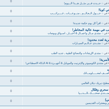
0
 في
܀ حـــدث فـــى مثـــل هـــذا الـــيوم!
في كوبا!
0
 في
܀ حــــول الــعـالـــم ـ منـــوعــــات ـ غـــــرائــــب
0
 في
܀ اقرأ كل يوم حكمة جديدة!
 في مهمة عالية المخاطر!
0
 في
܀ منتدى مــال واعمــال & أخبـــار ـ اسـواق وبوصات
ة لعدد محدود!
0
 في
܀ منتــدى عــالــم السيــارات
0
 في
܀ منتدى الإرشادات والنصائح الطبية ـ جديد الطب
أسرية!
0
 في
منتدى الكومبيوتر والإنترنيت والموبايل & أجهـــزة & AI الذكاء الاصطناعي!
ه
0
ضـــف لمعــــــلومـــاتك
0
طبخ ديريك ديلان العالمي
 سحري وفعّال
0
نـــتدى صحتـــــك بالـــدنـــيا
ي)
0
 ومعجزات القديسين