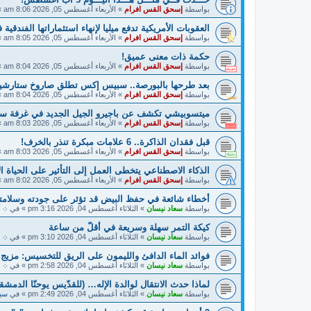
بواسطة
إسحق القس افرام
»
الأربعاء أغسطس 05, 2026 8:06 am
»
العقوبات الأمريكية تدفع ميليا لإنهاء استثماراتها الفندقية 
بواسطة
إسحق القس افرام
»
الأربعاء أغسطس 05, 2026 8:05 am
»
حكمة ذات معنى عميق!
بواسطة
إسحق القس افرام
»
الأربعاء أغسطس 05, 2026 8:04 am
»
بعد طرحها بالبورصة.. سبيس إكس تطلق صاروخ ستارشيب
بواسطة
إسحق القس افرام
»
الأربعاء أغسطس 05, 2026 8:04 am
»
ميتسوبيشي تكشف عن باجيرو الجيل الجديد في غرفة سري
بواسطة
إسحق القس افرام
»
الأربعاء أغسطس 05, 2026 8:03 am
»
قبل فقدان الذاكرة.. 6 علامات مبكرة تنذر بالخرف!
بواسطة
إسحق القس افرام
»
الأربعاء أغسطس 05, 2026 8:03 am
»
الذكاء الاصطناعي يتخطى العمل إلى التأثير على الحياة ال
بواسطة
إسحق القس افرام
»
الأربعاء أغسطس 05, 2026 8:02 am
»
أخطاء شائعة في حفظ البيض قد تؤثر على جودته وسلامت
بواسطة
سعاد نيسان
»
الثلاثاء أغسطس 04, 2026 3:16 pm
» في
܀ أ
كيكة التمر سهلة وسريعة في أقلّ من ساعة
بواسطة
سعاد نيسان
»
الثلاثاء أغسطس 04, 2026 3:10 pm
» في
܀ م
فوائد الماء الدافئ والليمون على الريق للتخسيس: مزيج
بواسطة
سعاد نيسان
»
الثلاثاء أغسطس 04, 2026 2:58 pm
» في
܀ م
لماذا حدث الانتقال لوالدة الإله… (للقدّيس يوحنّا الدمشق
بواسطة
سعاد نيسان
»
الثلاثاء أغسطس 04, 2026 2:49 pm
» في
سير