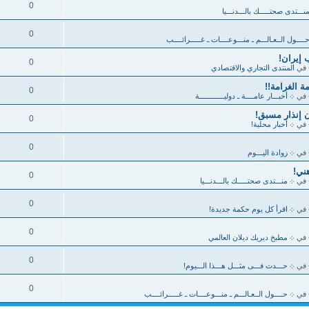
0
نـــتدى صحتـــــك بالـــدنـــيا
0
ــــول الــعـالـــم ـ منـــوعــــات ـ غـــــرائــــب
 إيران!
0
في
المنتدى التجاري والاقتصادي
0
في
܀ أخبـــار عامــــة ـ دوليــــــــــــة
ن إنذار مسبق!
0
في
܀ أخبار محلية!
0
في
܀ زوادة اليـــوم
ني!
0
في
܀ منـــتدى صحتـــــك بالـــدنـــيا
0
في
܀ اقرأ كل يوم حكمة جديدة!
0
في
܀ مطبخ ديريك ديلان العالمي
0
في
܀ حـــدث فـــى مثـــل هـــذا الـــيوم!
0
في
܀ حــــول الــعـالـــم ـ منـــوعــــات ـ غـــــرائــــب