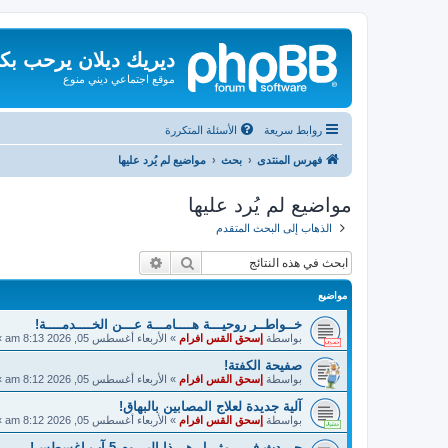
ديريك ديلان يرحب بك
موقع اجتماعي ديني منوع
روابط سريعة
الأسئلة المتكررة
فهرس المنتدى
بحث
مواضيع لم يُرد عليها
مواضيع لم يُرد عليها
الذهاب إلى البحث المتقدم
بحث
بحث متقدم
مواضيع
خــواطــر روحيـــة هــــامـــة عـــن الخــــدمــــة!
بواسطة
إسحق القس افرام
»
الأربعاء أغسطس 05, 2026 8:13 am
»
صفيحة الكفتة!
بواسطة
إسحق القس افرام
»
الأربعاء أغسطس 05, 2026 8:12 am
»
آلية جديدة لعلاج المصابين بالبهاق!
بواسطة
إسحق القس افرام
»
الأربعاء أغسطس 05, 2026 8:12 am
»
حـــدث فــي مثـــل هـــذا اليـــوم 5 آب اغسطس!