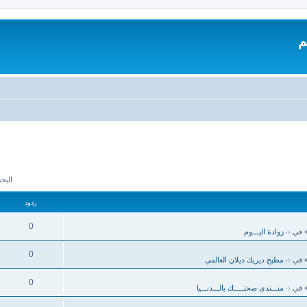
م
البحث 
ردود
0
 في
܀ زوادة اليـــوم
0
 في
܀ مطبخ ديريك ديلان العالمي
0
 في
܀ منـــتدى صحتـــــك بالـــدنـــيا